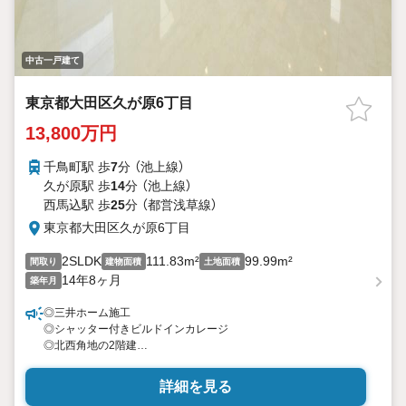
中古一戸建て
東京都大田区久が原6丁目
13,800万円
千鳥町駅 歩
7
分 （池上線）
久が原駅 歩
14
分 （池上線）
西馬込駅 歩
25
分 （都営浅草線）
東京都大田区久が原6丁目
2SLDK
111.83m²
99.99m²
間取り
建物面積
土地面積
14年8ヶ月
築年月
◎三井ホーム施工
◎シャッター付きビルドインカレージ
◎北西角地の2階建
◎1階LDK、パティオあり
◎吹き抜け天井
詳細を見る
◎北側約7.2m公道