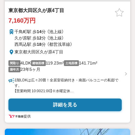
東京都大田区久が原4丁目
7,160万円
千鳥町駅 歩
14
分 （池上線）
久が原駅 歩
12
分 （池上線）
西馬込駅 歩
18
分 （都営浅草線）
東京都大田区久が原4丁目
4LDK
119.23m²
141.71m²
間取り
建物面積
土地面積
23年5ヶ月
築年月
1階LDKは広々20畳！全居室収納付き・南面バルコニーの私邸で
す。
【営業時間 10:0021:00】※水曜定休
上記時間はお電話が繋がりやすくなっております。ぜひお気軽に
ご連絡ください！
詳細を見る
現地を見学される場合は「室内・現地を見学する（無料）」ボタンよ
り
提供
ご希望の日時をご記入いただけますとスムーズにご案内が可能で
す。
◎現地のご案内について