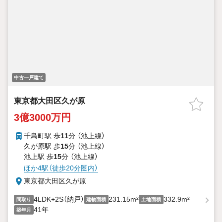
中古一戸建て
東京都大田区久が原
3億3000万円
千鳥町駅 歩
11
分 （池上線）
久が原駅 歩
15
分 （池上線）
池上駅 歩
15
分 （池上線）
ほか4駅（徒歩20分圏内）
東京都大田区久が原
4LDK+2S（納戸）
231.15m²
332.9m²
間取り
建物面積
土地面積
41年
築年月