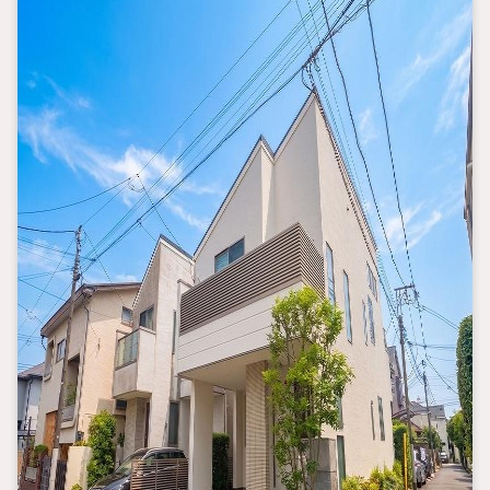
・平日や夜遅い時間帯もご案内が可能 ※定休日を除く
・経験豊富なスタッフが物件詳細を丁寧にご説明いたします。
・車でご自宅や最寄り駅等、ご指定の場所まで送迎します。
・チャイルドシートのご用意ございます。
◎個別FP相談会 無料
物件のご紹介だけでなく住宅ローン・資金のご相談、
まずは家探しについて話を聞きたいという方も大歓迎です！
年間8000棟以上の限定物件を発表しているオープンハウスだから
出会える物件が多数ございます。
ぜひお気軽にご連絡・ご相談ください！
※限定物件:当社のみ、もしくは当社を含めた数社でのみご紹介可
能なオープンハウス・ディベロップメントの物件