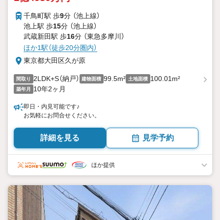
千鳥町駅 歩
9
分 （池上線）
池上駅 歩
15
分 （池上線）
武蔵新田駅 歩
16
分 （東急多摩川）
ほか1駅（徒歩20分圏内）
東京都大田区久が原
2LDK+S（納戸）
99.5m²
100.01m²
間取り
建物面積
土地面積
10年2ヶ月
築年月
即日・内見可能です♪
お気軽にお問合せください。
詳細を見る
見学予約
ほか提供