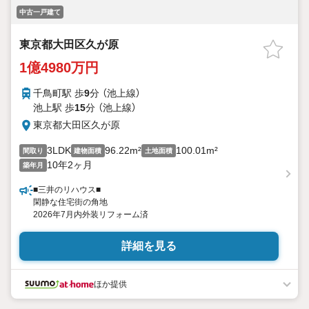
中古一戸建て
東京都大田区久が原
1億4980万円
千鳥町駅 歩
9
分 （池上線）
池上駅 歩
15
分 （池上線）
東京都大田区久が原
3LDK
96.22m²
100.01m²
間取り
建物面積
土地面積
10年2ヶ月
築年月
■三井のリハウス■
閑静な住宅街の角地
2026年7月内外装リフォーム済
詳細を見る
ほか提供