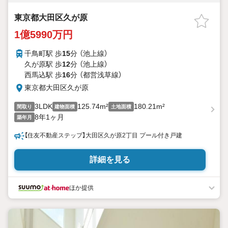
東京都大田区久が原
1億5990万円
千鳥町駅 歩
15
分 （池上線）
久が原駅 歩
12
分 （池上線）
西馬込駅 歩
16
分 （都営浅草線）
東京都大田区久が原
3LDK
125.74m²
180.21m²
間取り
建物面積
土地面積
8年1ヶ月
築年月
【住友不動産ステップ】大田区久が原2丁目 プール付き戸建
詳細を見る
ほか提供