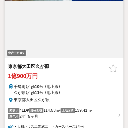
中古一戸建て
東京都大田区久が原
1億900万円
千鳥町駅 歩
10
分 （池上線）
久が原駅 歩
11
分 （池上線）
東京都大田区久が原
4LDK
114.58m²
139.41m²
間取り
建物面積
土地面積
24年5ヶ月
築年月
・大和ハウス工業施工 ・カースペース2台分