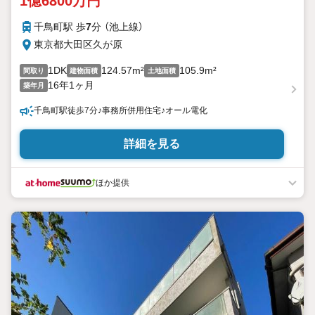
1億6800万円
千鳥町駅 歩
7
分 （池上線）
東京都大田区久が原
1DK
124.57m²
105.9m²
間取り
建物面積
土地面積
16年1ヶ月
築年月
千鳥町駅徒歩7分♪事務所併用住宅♪オール電化
詳細を見る
ほか提供