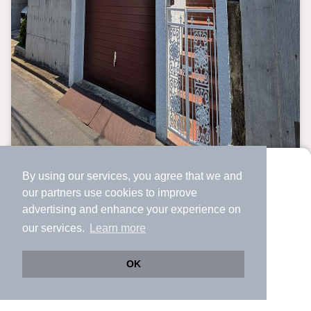
By using our services, you agree that we and
より使いやすくなった
our
partners
use cookies to improve
アプリで物件探ししませんか？
advertising and enhance your experience on
✔️
サクサク動く地図で物件検索
our services.
Learn more
✔️
新着物件・価格変動をすぐに通知
✔️
会員登録なし
OK
Web版をこのまま使う
購入アプリを開く
路線・駅を変更
詳細条件を変更