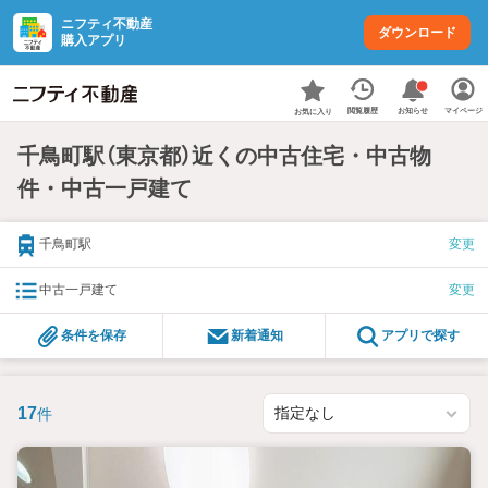
ニフティ不動産
ダウンロード
購入アプリ
お知らせ
閲覧履歴
マイページ
お気に入り
千鳥町駅（東京都）近くの中古住宅・中古物
件・中古一戸建て
千鳥町駅
変更
中古一戸建て
変更
条件を保存
新着通知
アプリで探す
17
件