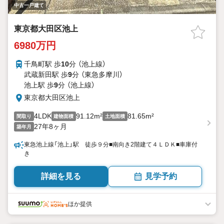
中古一戸建て
東京都大田区池上
6980万円
千鳥町駅 歩
10
分 （池上線）
武蔵新田駅 歩
9
分 （東急多摩川）
池上駅 歩
9
分 （池上線）
東京都大田区池上
4LDK
91.12m²
81.65m²
間取り
建物面積
土地面積
27年8ヶ月
築年月
東急池上線「池上」駅 徒歩９分■南向き2階建て４ＬＤＫ■車庫付
き
詳細を見る
見学予約
ほか提供