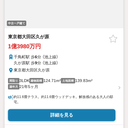
中古一戸建て
東京都大田区久が原
1億3980万円
千鳥町駅 歩
6
分 （池上線）
久が原駅 歩
9
分 （池上線）
東京都大田区久が原
3LDK
124.71m²
139.83m²
間取り
建物面積
土地面積
21年5ヶ月
築年月
約11.6畳テラス。約11.6畳ウッドデッキ。解放感のある大人の邸
宅。
詳細を見る