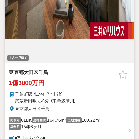
中古一戸建て
東京都大田区千鳥
1億3800万円
千鳥町駅 歩
7
分 （池上線）
武蔵新田駅 歩
6
分 （東急多摩川）
東京都大田区千鳥
6LDK
164.76m²
109.22m²
間取り
建物面積
土地面積
15年6ヶ月
築年月
■三井のリハウス■