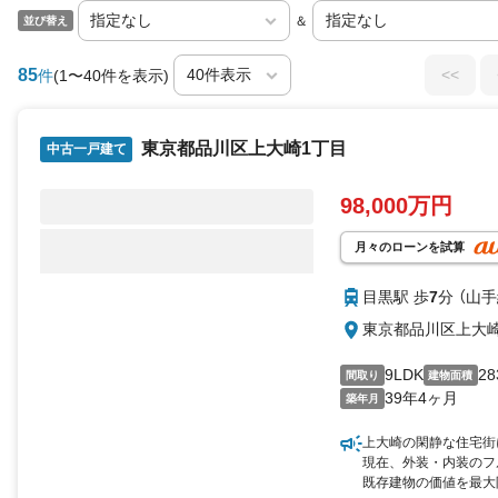
＆
並び替え
85
<<
件
(1〜40件を表示)
東京都品川区上大崎1丁目
中古一戸建て
98,000万円
月々のローンを試算
目黒駅 歩
7
分 （山
東京都品川区上大崎
9LDK
28
間取り
建物面積
39年4ヶ月
築年月
上大崎の閑静な住宅街
現在、外装・内装のフ
既存建物の価値を最大