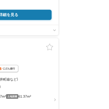
詳細を見る
大井町線
など
）
台
17m²
61.37m²
土地面積