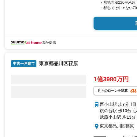
・敷地面積220平米超
・都心では中々ない7
ほか提供
東京都品川区荏原
中古一戸建て
1億3980万円
月々のローンを試算
西小山駅 歩
7
分 （
旗の台駅 歩
13
分 
武蔵小山駅 歩
13
分
東京都品川区荏原