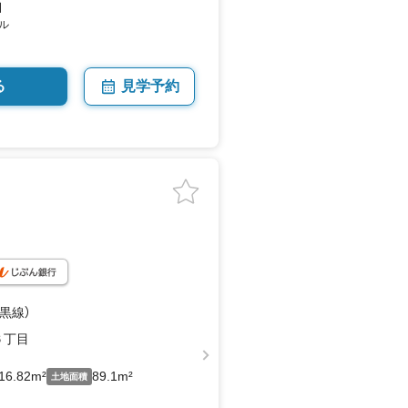
】
ル
る
見学予約
目黒線）
６丁目
16.82m²
89.1m²
土地面積