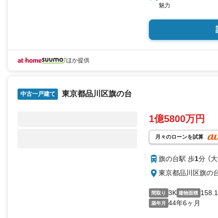
魅力
ほか提供
東京都品川区旗の台
中古一戸建て
1億5800万円
月々のローンを試算
旗の台駅 歩
1
分 （
東京都品川区旗の
3K
158.
間取り
建物面積
44年6ヶ月
築年月