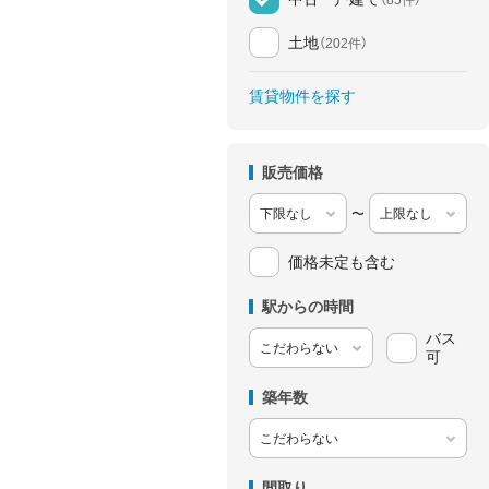
土地
（202件）
賃貸物件を探す
販売価格
〜
価格未定も含む
駅からの時間
バス
可
築年数
間取り