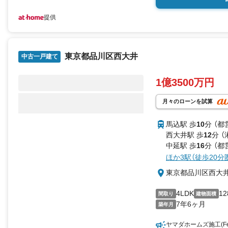
提供
東京都品川区西大井
中古一戸建て
1億3500万円
月々のローンを試算
馬込駅 歩
10
分 （都
西大井駅 歩
12
分 
中延駅 歩
16
分 （都
ほか3駅（徒歩20分
東京都品川区西大
4LDK
12
間取り
建物面積
7年6ヶ月
築年月
ヤマダホームズ施工(Fe