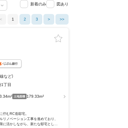
新着のみ
図あり
<
1
2
3
>
>>
手線
など
）
1丁目
3.34m²
179.33m²
土地面積
に佇むRC造邸宅。
ルリノベーション工事を進めており、
限に活かしながら、新たな邸宅として