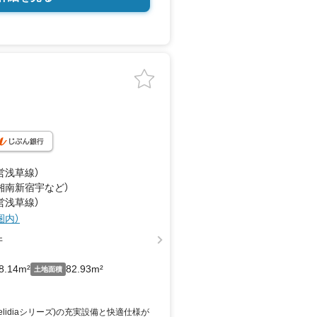
営浅草線）
（湘南新宿宇
など
）
営浅草線）
圏内）
井
8.14m²
82.93m²
土地面積
lidiaシリーズ)の充実設備と快適仕様が