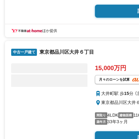
再生されます。
特筆すべきは、新設予
なプライベート空間と
を演出します。
資産性・居住性・希少
です。
ほか提供
■屋上ルーフテラス付
都心の空を独占するプ
東京都品川区大井６丁目
目黒・白金エリアの街
中古一戸建て
ます。
■フルリノベーション
15,000万円
現在、外装・内装とも
堅牢なRC構造を活か
せた邸宅へ生まれ変わ
月々のローンを試算
■室内スケルトン状態
室内はスケルトン化済
大井町駅 歩
15
分 
見直し、新築同等レベ
■都心の希少立地
東京都品川区大井
目黒・白金台エリアを
域。 低層住宅街なら
4LDK
11
間取り
建物面積
ます。
33年3ヶ月
築年月