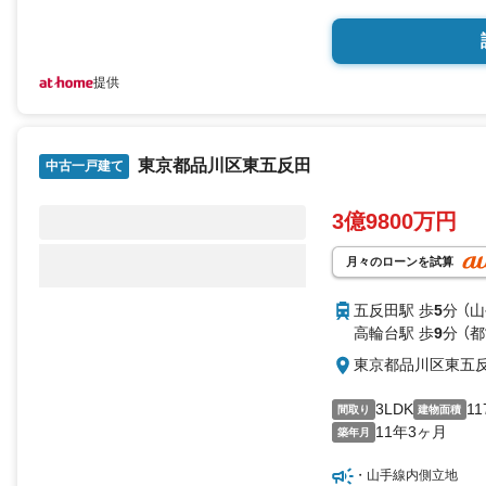
提供
東京都品川区東五反田
中古一戸建て
3億9800万円
月々のローンを試算
五反田駅 歩
5
分 （
高輪台駅 歩
9
分 （
東京都品川区東五
3LDK
11
間取り
建物面積
11年3ヶ月
築年月
・山手線内側立地