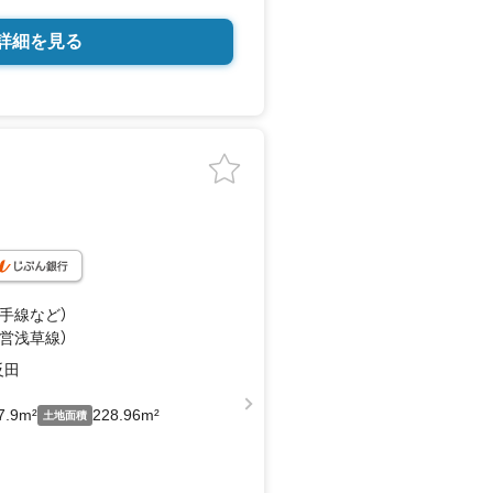
詳細を見る
山手線
など
）
都営浅草線）
反田
7.9m²
228.96m²
土地面積