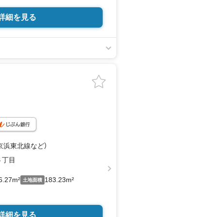
定の屋上ルーフテラス。 都心では希少
詳細を見る
して、ご家族やゲストとの特別な時間
性を兼ね備えたプレミアムレジデンス
邸宅
ライベートルーフテラスを新設予定。
並みを一望する開放的な空間を創出し
実施
に全面改修工事を実施中。 既存建物の
しながら、現代のライフスタイルに合わ
ります。
み。 設備・内装・動線計画をゼロから
（京浜東北線
など
）
ルの住空間を創出予定です。
６丁目
生活圏とする第一種低層住居専用地
ではの落ち着きと都心アクセスを両立し
6.27m²
183.23m²
土地面積
詳細を見る