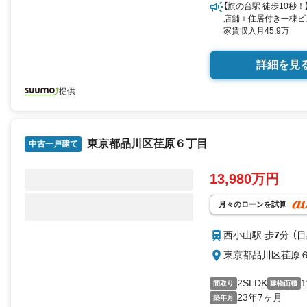
【旗の台駅 徒歩10秒！
店舗＋住居付き一棟ビ
家賃収入月45.9万
詳細を見
提供
東京都品川区荏原６丁目
中古一戸建て
13,980万円
月々のローンを試算
西小山駅 歩
7
分 （
東京都品川区荏原
2SLDK
1
間取り
建物面積
23年7ヶ月
築年月