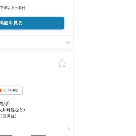
0平米以上の庭付
詳細を見る
目黒線）
（大井町線
など
）
 （目黒線）