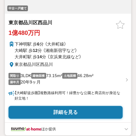
中古一戸建て
東京都品川区西品川
1億480万円
下神明駅 歩
6
分 （大井町線）
大崎駅 歩
12
分 （湘南新宿宇
など
）
大井町駅 歩
14
分 （京浜東北線
など
）
東京都品川区西品川
3LDK
73.15m²
46.28m²
間取り
建物面積
土地面積
20年9ヶ月
築年月
【大崎駅徒歩圏】複数路線利用可！緑豊かな公園と商店街が身近な
好立地！
詳細を見る
ほか提供