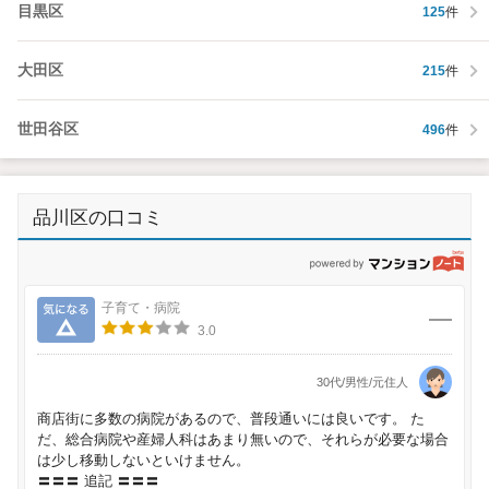
目黒区
125
件
大田区
215
件
世田谷区
496
件
品川区の口コミ
p
気になる
子育て・病院
3.0
30代/男性/元住人
商店街に多数の病院があるので、普段通いには良いです。 た
だ、総合病院や産婦人科はあまり無いので、それらが必要な場合
は少し移動しないといけません。
〓〓〓 追記 〓〓〓