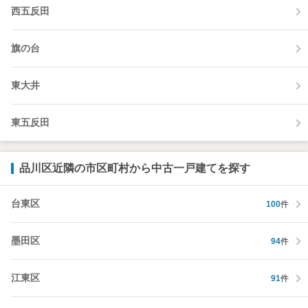
西五反田
旗の台
東大井
東五反田
品川区近隣の市区町村から中古一戸建てを探す
台東区
100
件
墨田区
94
件
江東区
91
件