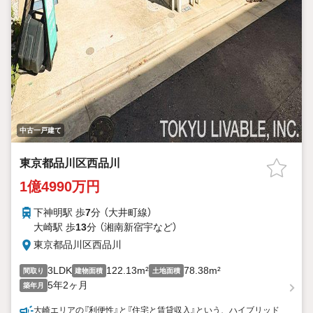
中古一戸建て
東京都品川区西品川
1億4990万円
下神明駅 歩
7
分 （大井町線）
大崎駅 歩
13
分 （湘南新宿宇
など
）
東京都品川区西品川
3LDK
122.13m²
78.38m²
間取り
建物面積
土地面積
5年2ヶ月
築年月
大崎エリアの『利便性』と『住宅と賃貸収入』という、ハイブリッド