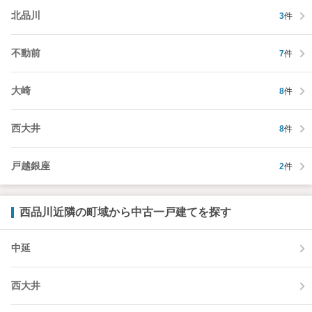
北品川
3
件
不動前
7
件
大崎
8
件
西大井
8
件
戸越銀座
2
件
西品川近隣の町域から中古一戸建てを探す
中延
西大井