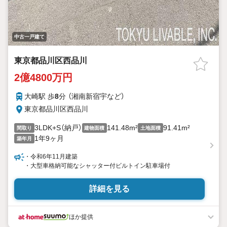
中古一戸建て
東京都品川区西品川
2億4800万円
大崎駅 歩
8
分 （湘南新宿宇
など
）
東京都品川区西品川
3LDK+S（納戸）
141.48m²
91.41m²
間取り
建物面積
土地面積
1年9ヶ月
築年月
・令和6年11月建築
・大型車格納可能なシャッター付ビルトイン駐車場付
詳細を見る
ほか提供