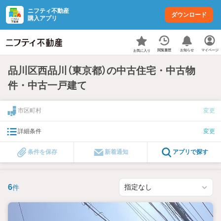
ニフティ不動産
ダウンロード
購入アプリ
お知らせ
閲覧履歴
マイページ
お気に入り
品川区西品川（東京都）の中古住宅・中古物
件・中古一戸建て
市区町村
変更
詳細条件
変更
条件を保存
新着通知
アプリで探す
6
件