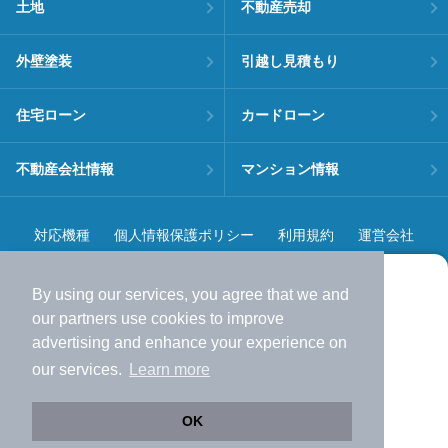
土地
不動産売却
外壁塗装
引越し見積もり
住宅ローン
カードローン
不動産会社情報
マンション情報
対応機種
個人情報保護ポリシー
利用規約
運営会社
ヘルプ・お問い合わせ
採用情報
By using our services, you agree that we and
より使いやすくなった
our
partners
use cookies to improve
アプリで物件探ししませんか？
advertising and enhance your experience on
✔️
サクサク動く地図で物件検索
our services.
Learn more
✔️
新着物件・価格変動をすぐに通知
©NIFTY Lifestyle Co., Ltd.
✔️
会員登録なし
OK