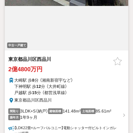
中古一戸建て
東京都品川区西品川
2億4800万円
大崎駅 歩
8
分 （湘南新宿宇
など
）
下神明駅 歩
12
分 （大井町線）
戸越駅 歩
15
分 （都営浅草線）
東京都品川区西品川
3LDK+S（納戸）
141.48m²
85.61m²
間取り
建物面積
土地面積
1年9ヶ月
築年月
【LDK22畳×ルーフバルコニー】電動シャッター付ビルトインガレ