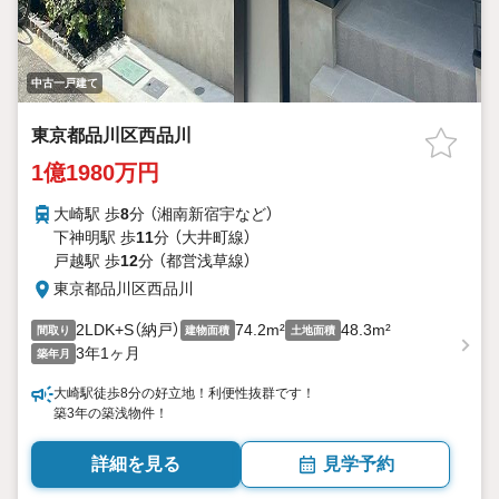
中古一戸建て
東京都品川区西品川
1億1980万円
大崎駅 歩
8
分 （湘南新宿宇
など
）
下神明駅 歩
11
分 （大井町線）
戸越駅 歩
12
分 （都営浅草線）
東京都品川区西品川
2LDK+S（納戸）
74.2m²
48.3m²
間取り
建物面積
土地面積
3年1ヶ月
築年月
大崎駅徒歩8分の好立地！利便性抜群です！
築3年の築浅物件！
詳細を見る
見学予約