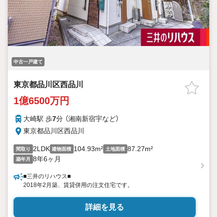
中古一戸建て
東京都品川区西品川
1億6500万円
大崎駅 歩
7
分 （湘南新宿宇
など
）
東京都品川区西品川
2LDK
104.93m²
87.27m²
間取り
建物面積
土地面積
8年6ヶ月
築年月
■三井のリハウス■
2018年2月築、賃貸併用の注文住宅です。
詳細を見る