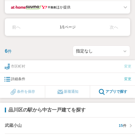
ほか提供
前へ
次へ
1/1ページ
6
件
市区町村
変更
詳細条件
変更
条件を保存
新着通知
アプリで探す
品川区の駅から中古一戸建てを探す
武蔵小山
15
件