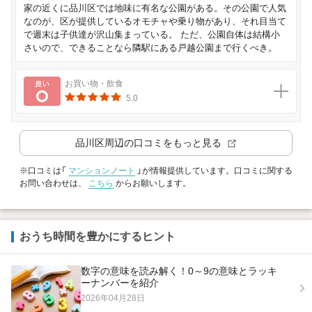
家の近くに品川区では地味に有名な公園がある。その公園で人気
なのが、区が提供しているオモチャや乗り物があり、それ目当て
で週末は子供達が沢山集まっている。 ただ、公園自体は結構小
さいので、できることなら隣駅にある戸越公園まで行くべき。
良い
お買い物・飲食
5.0
品川区
周辺の口コミをもっと見る
※口コミは「
マンションノート
」が情報提供しています。口コミに関する
お問い合わせは、
こちら
からお願いします。
おうち時間を豊かにするヒント
数字の意味を読み解く！0～9の意味とラッキ
ーナンバーを紹介
2026年04月28日