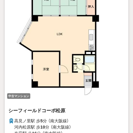
中古マンション
シーフィールドコーポ松原
高見ノ里駅 歩
5
分 （南大阪線）
河内松原駅 歩
10
分 （南大阪線）