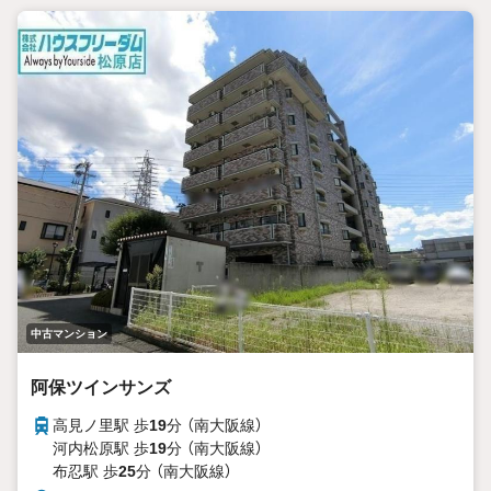
中古マンション
阿保ツインサンズ
高見ノ里駅 歩
19
分 （南大阪線）
河内松原駅 歩
19
分 （南大阪線）
布忍駅 歩
25
分 （南大阪線）