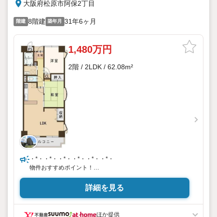
大阪府松原市阿保2丁目
8階建
31年6ヶ月
階建
築年月
1,480万円
2階 / 2LDK / 62.08m²
・*・・*・・*・・*・・*・・*・
物件おすすめポイント！
・8階建ての2階部分です
詳細を見る
・角部屋なので騒音等が比較的気になりません！
ほか提供