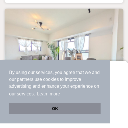
パー・ドラッグストア・ホームセンター・総合病院がござい
ます♪n当社のスタッフがお客様にあった資金計画をご提案さ
せていただきます！まずは資料だけほしいという方も大歓
迎！n南大阪エリアの不動産のことなら創業49年の当社にぜ
ひお任せください♪
By using our services, you agree that we and
より使いやすくなった
our
partners
use cookies to improve
アプリで物件探ししませんか？
advertising and enhance your experience on
✔️
サクサク動く地図で物件検索
中古マンション
our services.
Learn more
✔️
新着物件・価格変動をすぐに通知
✔️
会員登録なし
ルイシャトレ松原
OK
布忍駅 歩
4
分 （南大阪線）
Web版をこのまま使う
購入アプリを開く
市区町村を変更
詳細条件を変更
高見ノ里駅 歩
12
分 （南大阪線）