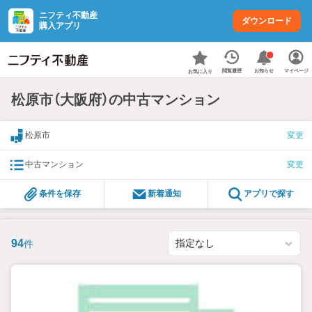
ニフティ不動産
ダウンロード
購入アプリ
お知らせ
閲覧履歴
マイページ
お気に入り
松原市（大阪府）の中古マンション
松原市
変更
中古マンション
変更
条件を保存
新着通知
アプリで探す
94
件