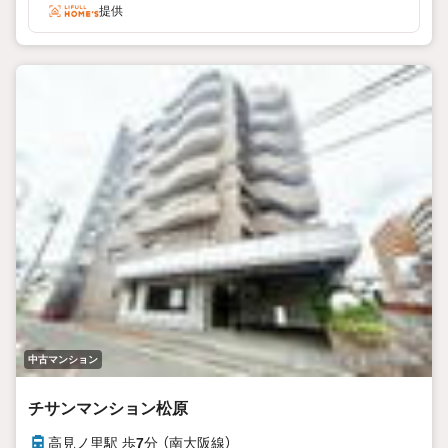
提供
中古マンション
チサンマンション松原
高見ノ里駅 歩
7
分 （南大阪線）