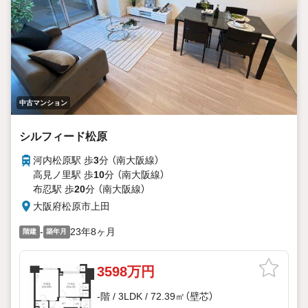
中古マンション
シルフィード松原
河内松原駅 歩
3
分 （南大阪線）
高見ノ里駅 歩
10
分 （南大阪線）
布忍駅 歩
20
分 （南大阪線）
大阪府松原市上田
-
23年8ヶ月
階建
築年月
3598万円
-階 / 3LDK / 72.39㎡（壁芯）