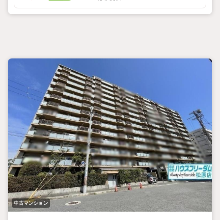
・リビングと和室が隣接しています。
繋げてお使いいただくと、より広々とした空間になりますよ
リフォーム箇所（2019年9月）
・システムキッチン新調
・洗面台新調
・浴槽新調
・トイレ新調
・クロス張替え
・クッションフロア張替え
ハウスフリーダムは【東証スタンダード上場企業】です！
松原店はキッズスペース・ベビールーム・大型駐車場完備！
お仕事帰りや、お子さま連れも大歓迎です！
物件最寄りの駅まで送迎させて頂きます
「見るだけ・聞くだけ」OK！
不動産購入やご売却、住宅ローンのご相談など なんでもお気
軽にご相談ください
・*・・*・・*・・*・・*・・*・
中古マンション