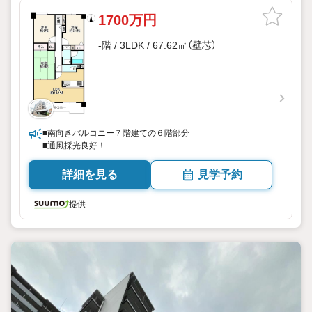
1700万円
-階 / 3LDK / 67.62㎡（壁芯）
■南向きバルコニー７階建ての６階部分
■通風採光良好！
■徒歩圏内充実！
詳細を見る
見学予約
提供