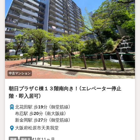
中古マンション
朝日プラザＣ棟１３階南向き！（エレベーター停止
階・即入居可）
北花田駅 歩
19
分 （御堂筋線）
布忍駅 歩
20
分 （南大阪線）
新金岡駅 歩
27
分 （御堂筋線）
大阪府松原市天美我堂
-
41年11ヶ月
階建
築年月