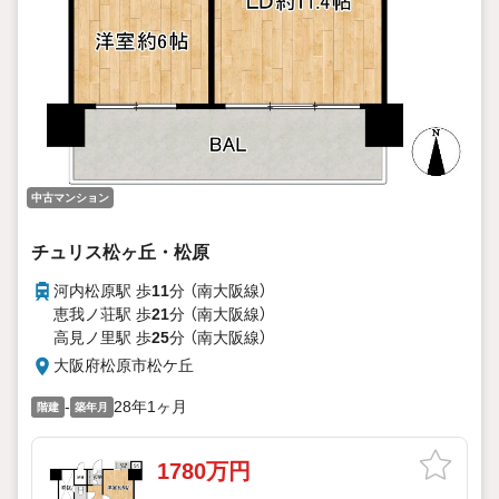
中古マンション
チュリス松ヶ丘・松原
河内松原駅 歩
11
分 （南大阪線）
恵我ノ荘駅 歩
21
分 （南大阪線）
高見ノ里駅 歩
25
分 （南大阪線）
大阪府松原市松ケ丘
-
28年1ヶ月
階建
築年月
1780万円