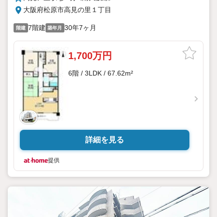
大阪府松原市高見の里１丁目
7階建
30年7ヶ月
階建
築年月
1,700万円
6階 / 3LDK / 67.62m²
詳細を見る
提供