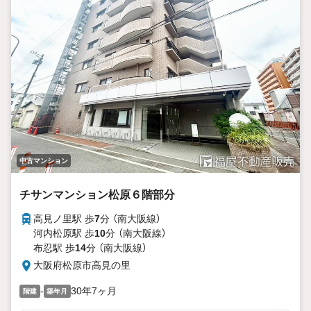
中古マンション
チサンマンション松原６階部分
高見ノ里駅 歩
7
分 （南大阪線）
河内松原駅 歩
10
分 （南大阪線）
布忍駅 歩
14
分 （南大阪線）
大阪府松原市高見の里
-
30年7ヶ月
階建
築年月