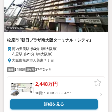
中古マンション
松原市「朝日プラザ南大阪ターミナル・シティ」
河内天美駅 歩
3
分 （南大阪線）
布忍駅 歩
21
分 （南大阪線）
大阪府松原市天美東７丁目
14階建
37年2ヶ月
階建
築年月
2,448万円
10階 / 3LDK / 66.54m²
詳細を見る