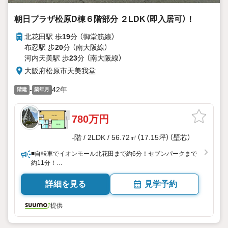
朝日プラザ松原D棟６階部分 ２LDK（即入居可）！
北花田駅 歩
19
分 （御堂筋線）
布忍駅 歩
20
分 （南大阪線）
河内天美駅 歩
23
分 （南大阪線）
大阪府松原市天美我堂
-
42年
階建
築年月
780万円
-階 / 2LDK / 56.72㎡（17.15坪）（壁芯）
■自転車でイオンモール北花田まで約6分！セブンパークまで
約11分！
詳細を見る
見学予約
提供