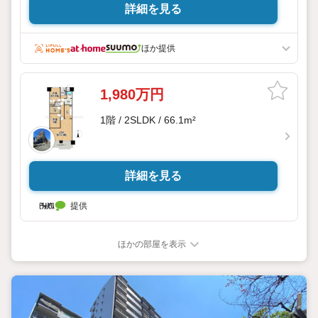
・近鉄南大阪線「河内天美」駅徒歩3分！通勤通学に便利な立
詳細を見る
地です。
・南向きバルコニーなので、ポカポカとあたたかな光と心地
ほか提供
良い風が入り込みます
・大型複合施設「セブンパーク天美」まで徒歩14分！休日にお
1,980万円
手軽にショッピングが楽しめちゃいます
1階 / 2SLDK / 66.1m²
リフォーム箇所（2025年12月）
浴室/キッチン/洗面所/トイレ/床/壁
詳細を見る
ハウスフリーダムは【東証スタンダード上場企業】です！
提供
松原店はキッズスペース・ベビールーム・大型駐車場完備！
お仕事帰りや、お子さま連れも大歓迎です！
物件最寄りの駅まで送迎させて頂きます
ほかの部屋を表示
「見るだけ・聞くだけ」OK！
不動産購入やご売却、住宅ローンのご相談など なんでもお気
軽にご相談ください
・*・・*・・*・・*・・*・・*・