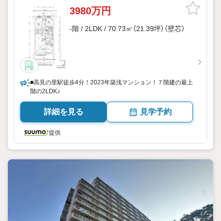
3980万円
-階 / 2LDK / 70.73㎡（21.39坪）（壁芯）
■高見の里駅徒歩4分！2023年築浅マンション！７階建の最上
階の2LDK♪
詳細を見る
見学予約
提供