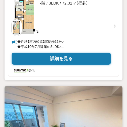
-階 / 3LDK / 72.01㎡（壁芯）
◆近鉄【河内松原】駅徒歩11分♪
◆平成10年7月建築の3LDK♪
◆バルコニー面
詳細を見る
提供