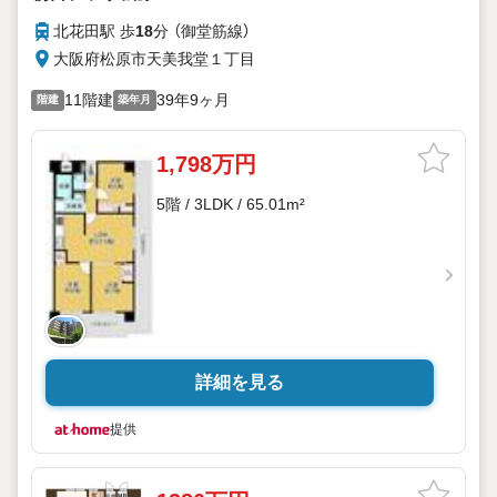
北花田駅 歩
18
分 （御堂筋線）
大阪府松原市天美我堂１丁目
11階建
39年9ヶ月
階建
築年月
1,798万円
5階 / 3LDK / 65.01m²
詳細を見る
提供