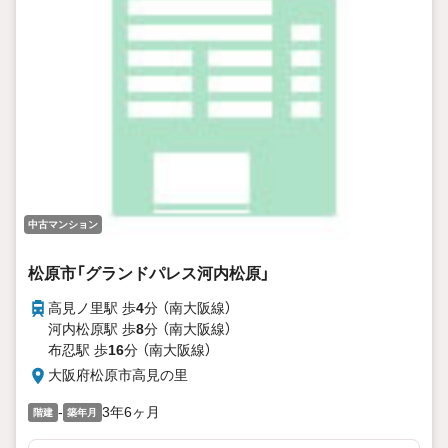
中古マンション
松原市「グランドパレス河内松原」
高見ノ里駅 歩
4
分 （南大阪線）
河内松原駅 歩
8
分 （南大阪線）
布忍駅 歩
16
分 （南大阪線）
大阪府松原市高見の里
-
3年6ヶ月
階建
築年月