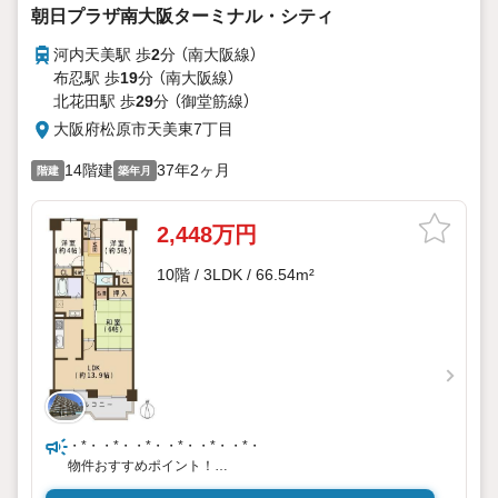
朝日プラザ南大阪ターミナル・シティ
河内天美駅 歩
2
分 （南大阪線）
布忍駅 歩
19
分 （南大阪線）
北花田駅 歩
29
分 （御堂筋線）
大阪府松原市天美東7丁目
14階建
37年2ヶ月
階建
築年月
2,448万円
10階 / 3LDK / 66.54m²
・*・・*・・*・・*・・*・・*・
物件おすすめポイント！