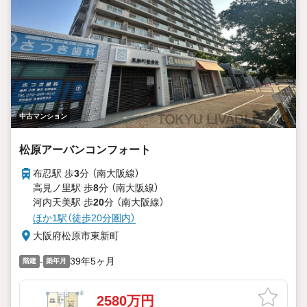
中古マンション
松原アーバンコンフォート
布忍駅 歩
3
分 （南大阪線）
高見ノ里駅 歩
8
分 （南大阪線）
河内天美駅 歩
20
分 （南大阪線）
ほか1駅（徒歩20分圏内）
大阪府松原市東新町
-
39年5ヶ月
階建
築年月
2580万円