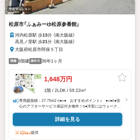
中古マンション
松原市「ふぁみーゆ松原参番館」
河内松原駅 歩
13
分 （南大阪線）
高見ノ里駅 歩
21
分 （南大阪線）
大阪府松原市阿保５丁目
6階建
36年1ヶ月
階建
築年月
1,648万円
1階 / 2LDK / 59.22m²
専用庭面積：27.75m2 n●○● おすすめポイント♪ ●○●n●安
心のアフターサービス保証付き物件！n●洋室にはウォークイ
ンクローゼットあり♪便利な大容量収納♪n●1階部分なのでエ
レベーターでの昇降も不要です♪階下への足音の心配もござい
詳細を見る
ません♪n●オートロックマンション！女性やお子様だけの時
にでも安心です！共用部には宅配ＢＯＸもあり♪n●近鉄南大
提供
阪線「河内松原」駅までは徒歩13分！n●徒歩5分圏内にはスー