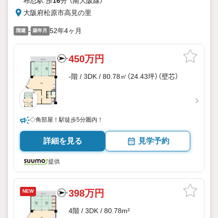
布忍駅 歩
16
分 （南大阪線）
大阪府松原市高見の里
-
52年4ヶ月
階建
築年月
450万円
-階 / 3DK / 80.78㎡（24.43坪）（壁芯）
◇角部屋！駅徒歩5分圏内！
詳細を見る
見学予約
提供
398万円
NEW
4階 / 3DK / 80.78m²