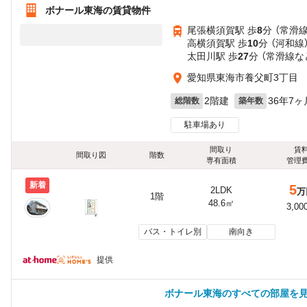
ボナール東海の賃貸物件
尾張横須賀駅 歩
8
分 （常滑線
高横須賀駅 歩
10
分 （河和線
太田川駅 歩
27
分 （常滑線
な
愛知県東海市養父町3丁目
2階建
36年7ヶ
総階数
築年数
駐車場あり
間取り
賃
間取り図
階数
専有面積
管理
新着
5
2LDK
万
1階
48.6㎡
3,00
バス・トイレ別
南向き
提供
ボナール東海のすべての部屋を