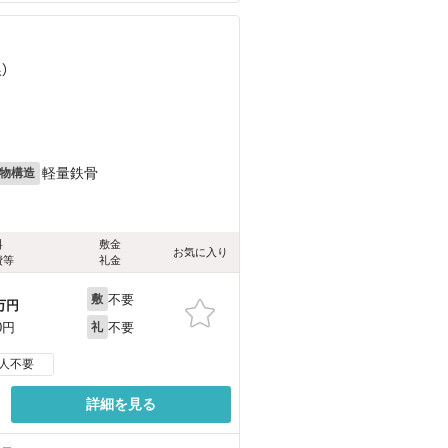
）
）
軽量鉄骨
物構造
料
敷金
お気に入り
費等
礼金
不要
敷
万円
不要
0円
礼
人不要
詳細を見る