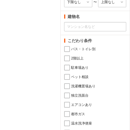
〜
建物名
こだわり条件
バス・トイレ別
2階以上
駐車場あり
ペット相談
洗濯機置場あり
独立洗面台
エアコンあり
都市ガス
温水洗浄便座