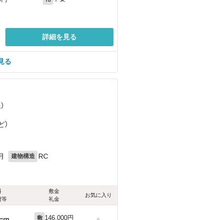
詳細を見る
見る
）
）
ど
）
月
RC
建物構造
料
敷金
お気に入り
費等
礼金
146,000円
敷