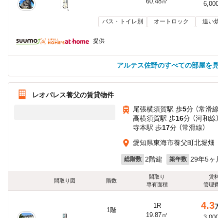
60.48㎡
6,00
バス・トイレ別
オートロック
追い
提供
アルテス佐野のすべての部屋を
レオパレス養父の賃貸物件
尾張横須賀駅 歩
5
分 （常滑線
高横須賀駅 歩
16
分 （河和線
寺本駅 歩
17
分 （常滑線）
愛知県東海市養父町北堀畑
2階建
29年5ヶ
総階数
築年数
間取り
賃
間取り図
階数
専有面積
管理
4.3
1R
1階
19.87㎡
3,00