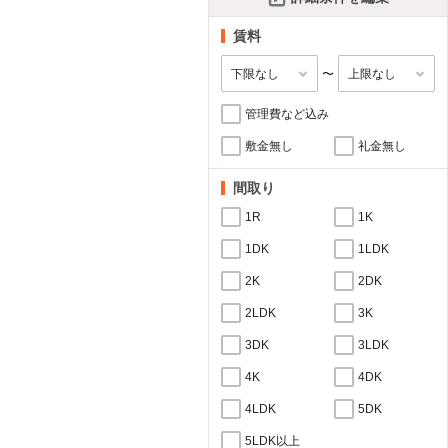
賃料
〜
管理費など込み
敷金無し
礼金無し
間取り
1R
1K
1DK
1LDK
2K
2DK
2LDK
3K
3DK
3LDK
4K
4DK
4LDK
5DK
5LDK以上