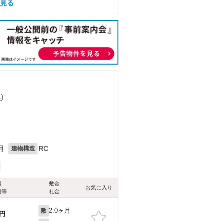
を見る
）
）
月
RC
建物構造
料
敷金
お気に入り
費等
礼金
2.0ヶ月
敷
円