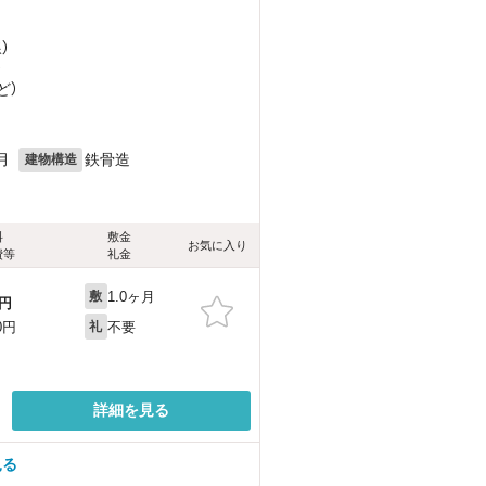
）
）
ど
）
月
鉄骨造
建物構造
料
敷金
お気に入り
費等
礼金
1.0ヶ月
敷
円
不要
0円
礼
詳細を見る
見る