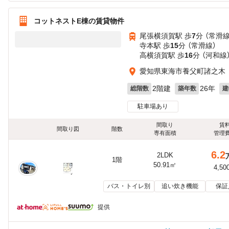
コットネストE棟の賃貸物件
尾張横須賀駅 歩
7
分 （常滑線
寺本駅 歩
15
分 （常滑線）
高横須賀駅 歩
16
分 （河和線
愛知県東海市養父町諸之木
2階建
26年
総階数
築年数
建
駐車場あり
間取り
賃
間取り図
階数
専有面積
管理
6.2
2LDK
1階
50.91㎡
4,50
バス・トイレ別
追い炊き機能
保証
提供