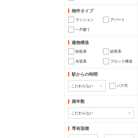
物件タイプ
マンション
アパート
一戸建て
建物構造
鉄筋系
鉄骨系
木造系
ブロック構造
駅からの時間
バス可
築年数
専有面積