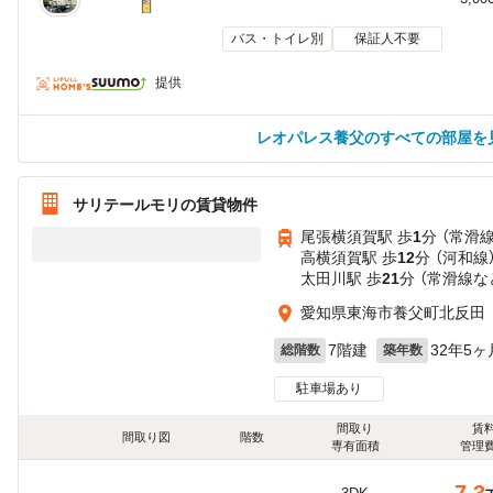
バス・トイレ別
保証人不要
提供
レオパレス養父のすべての部屋を
サリテールモリの賃貸物件
尾張横須賀駅 歩
1
分 （常滑線
高横須賀駅 歩
12
分 （河和線
太田川駅 歩
21
分 （常滑線
な
愛知県東海市養父町北反田
7階建
32年5ヶ
総階数
築年数
駐車場あり
間取り
賃
間取り図
階数
専有面積
管理
7.3