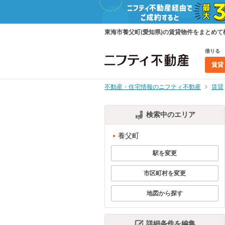
東海市養父町(愛知県)の賃貸物件をまとめ
借りる
賃貸
不動産・住宅情報のニフティ不動産
賃貸
検索中のエリア
養父町
駅を変更
市区町村を変更
地図から探す
詳細条件を編集