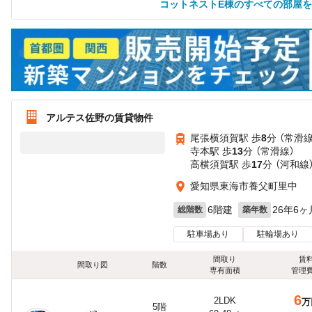
コットネストE棟のすべての部屋
アルテス佐野の賃貸物件
尾張横須賀駅 歩
8
分 （常滑線
寺本駅 歩
13
分 （常滑線）
高横須賀駅 歩
17
分 （河和線
愛知県東海市養父町里中
6階建
26年6ヶ
総階数
築年数
駐車場あり
駐輪場あり
間取り
賃
間取り図
階数
専有面積
管理
6
2LDK
万
5階