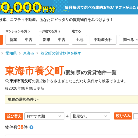
て検索、ニフティ不動産。あなたにピッタリの賃貸物件をみつけよう！
マンションを買う
一戸建てを買う
建てる
新築
中古
新築
中古
土地
不動産会社
調べる
愛知県
東海市
養父町の賃貸物件を探す
東海市養父町
(愛知県)の賃貸物件一覧
東海市養父町
の賃貸物件をさまざまなこだわり条件から検索できます。
2026年08月08日
更新
現在の選択条件：
-
絞り込み
並び替え
＆
38
物件数
件