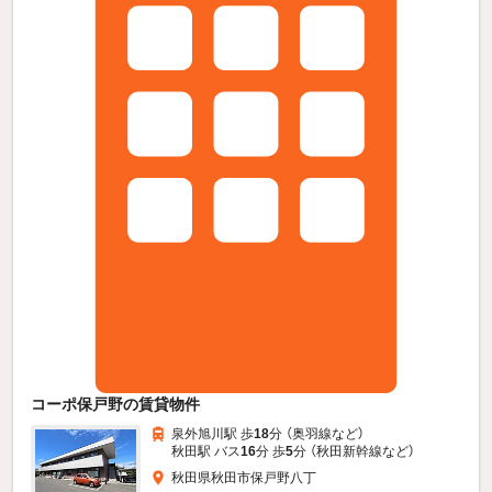
コーポ保戸野の賃貸物件
泉外旭川駅 歩
18
分 （奥羽線
など
）
秋田駅 バス
16
分 歩
5
分 （秋田新幹線
など
）
秋田県秋田市保戸野八丁