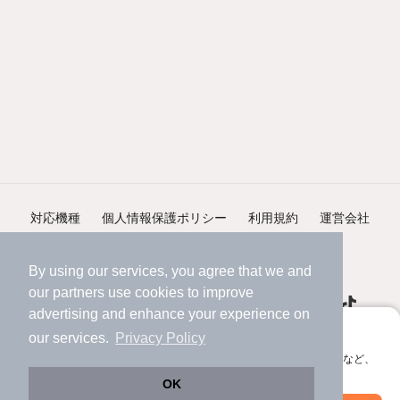
対応機種
個人情報保護ポリシー
利用規約
運営会社
ヘルプ・お問い合わせ
採用情報
By using our services, you agree that we and
our
partners
use cookies to improve
advertising and enhance your experience on
アプリに切り替えて、サクサクお部屋探し
our services.
Privacy Policy
会員登録なしですぐ使える。マップ検索やお気に入り保存など、
©NIFTY Lifestyle Co., Ltd.
アプリ限定の便利な機能が使えます！
OK