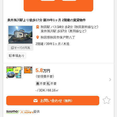
泉外旭川駅より徒歩17分 築39年1ヶ月 2階建の賃貸物件
秋田駅 バス
14
分 歩
2
分 （秋田新幹線
など
）
泉外旭川駅 歩
17
分 （奥羽線
など
）
秋田県秋田市保戸野八丁
2階建 / 39年1ヶ月 / 木造
すべての写真
駐車場あり
5.8
万円
（管理費不要）
不要
不要
敷
礼
- / 3DK / 68.16㎡
お問い合わせ
（無料）
提供