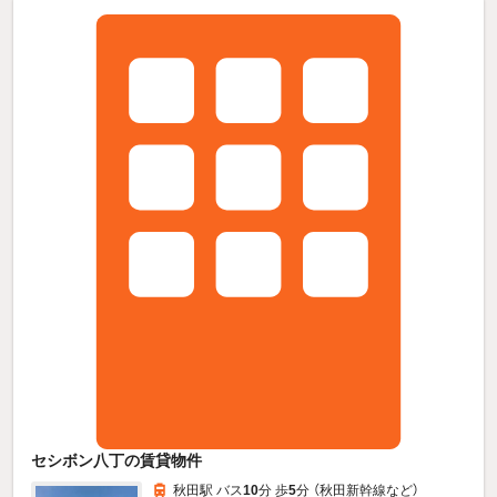
セシボン八丁の賃貸物件
秋田駅 バス
10
分 歩
5
分 （秋田新幹線
など
）