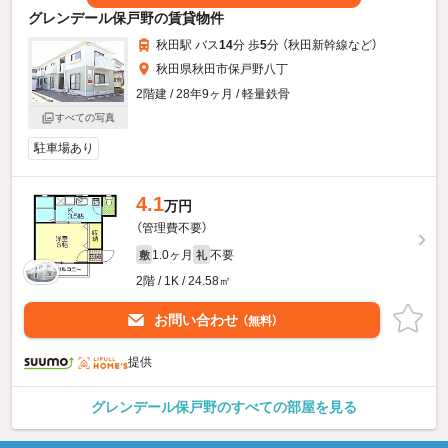
グレンデール保戸野の賃貸物件
秋田駅 バス
14
分 歩
5
分 （秋田新幹線
など
）
秋田県秋田市保戸野八丁
2階建 / 28年9ヶ月 / 軽量鉄骨
すべての写真
駐車場あり
4.1
万円
（管理費不要）
1.0ヶ月
不要
敷
礼
2階 / 1K / 24.58㎡
お問い合わせ
（無料）
提供
グレンデール保戸野のすべての部屋を見る