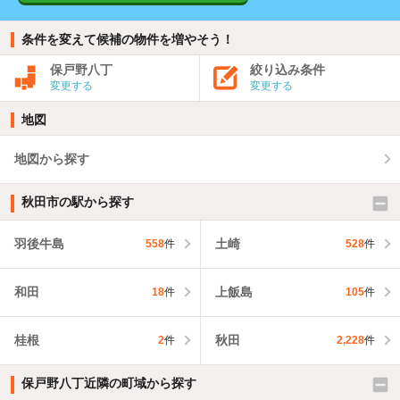
条件を変えて候補の物件を増やそう！
保戸野八丁
絞り込み条件
変更する
変更する
地図
地図から探す
秋田市の駅から探す
羽後牛島
土崎
558
件
528
件
和田
上飯島
18
件
105
件
桂根
秋田
2
件
2,228
件
保戸野八丁近隣の町域から探す