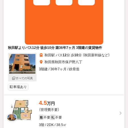
秋田駅よりバス12分 徒歩10分 築36年7ヶ月 3階建の賃貸物件
秋田駅 バス
12
分 歩
10
分 （秋田新幹線
など
）
秋田県秋田市保戸野八丁
3階建 / 36年7ヶ月 / 鉄骨造
すべての写真
駐車場あり
4.5
万円
（管理費不要）
不要
不要
敷
礼
3階 / 2DK / 38.5㎡