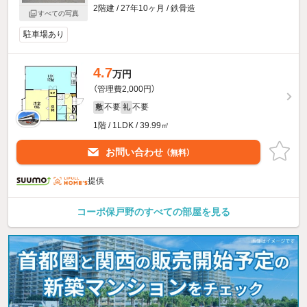
2階建 / 27年10ヶ月 / 鉄骨造
すべての写真
駐車場あり
4.7
万円
（管理費2,000円）
不要
不要
敷
礼
1階 / 1LDK / 39.99㎡
お問い合わせ
（無料）
提供
コーポ保戸野のすべての部屋を見る