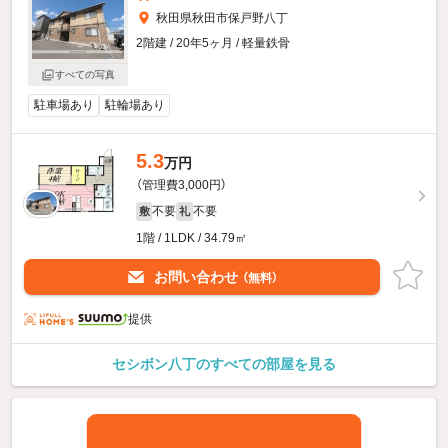
秋田県秋田市保戸野八丁
2階建 / 20年5ヶ月 / 軽量鉄骨
すべての写真
駐車場あり
駐輪場あり
5.3
万円
（管理費3,000円）
不要
不要
敷
礼
1階 / 1LDK / 34.79㎡
お問い合わせ
（無料）
提供
セシボン八丁のすべての部屋を見る