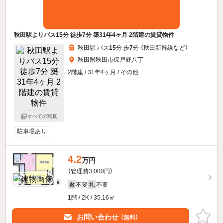
秋田駅よりバス15分 徒歩7分 築31年4ヶ月 2階建の賃貸物件
秋田駅 バス
15
分 歩
7
分 （秋田新幹線
など
）
秋田県秋田市保戸野八丁
2階建 / 31年4ヶ月 / その他
すべての写真
駐車場あり
4.2
万円
（管理費3,000円）
不要
不要
敷
礼
1階 / 2K / 35.16㎡
お問い合わせ
（無料）