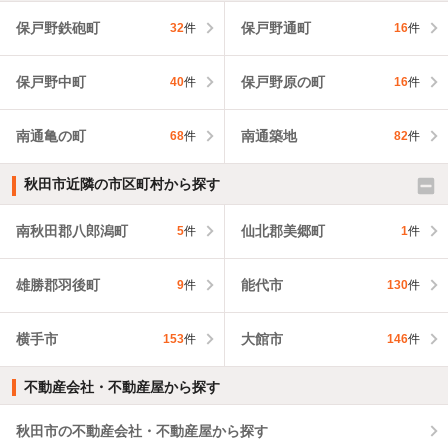
保戸野鉄砲町
保戸野通町
32
件
16
件
保戸野中町
保戸野原の町
40
件
16
件
南通亀の町
南通築地
68
件
82
件
秋田市近隣の市区町村から探す
南秋田郡八郎潟町
仙北郡美郷町
5
件
1
件
雄勝郡羽後町
能代市
9
件
130
件
横手市
大館市
153
件
146
件
不動産会社・不動産屋から探す
秋田市の不動産会社・不動産屋から探す