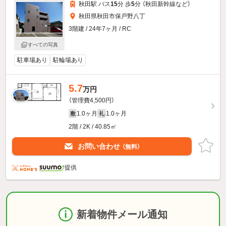
秋田駅 バス
15
分 歩
5
分 （秋田新幹線
など
）
秋田県秋田市保戸野八丁
3階建 / 24年7ヶ月 / RC
すべての写真
駐車場あり
駐輪場あり
5.7
万円
（管理費4,500円）
1.0ヶ月
1.0ヶ月
敷
礼
2階 / 2K / 40.85㎡
お問い合わせ
（無料）
提供
新着物件メール通知