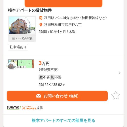
根本アパートの賃貸物件
秋田駅 バス
14
分 歩
4
分 （秋田新幹線
など
）
秋田県秋田市保戸野八丁
2階建 / 61年4ヶ月 / 木造
すべての写真
駐車場あり
3
万円
（管理費不要）
不要
不要
敷
礼
2階 / 2K / 38.92㎡
お問い合わせ
（無料）
提供
根本アパートのすべての部屋を見る