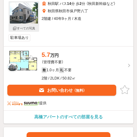
秋田駅 バス
14
分 歩
2
分 （秋田新幹線
など
）
秋田県秋田市保戸野八丁
2階建 / 40年9ヶ月 / 木造
すべての写真
駐車場あり
5.7
万円
（管理費不要）
1.0ヶ月
不要
敷
礼
2階 / 2LDK / 50.82㎡
お問い合わせ
（無料）
提供
高橋アパートのすべての部屋を見る