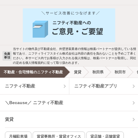
他の人はこんな条件で絞り込んでいます！
人気のこだわり条件
バス・トイレ別
2階以上
駐車場あり
ペット相談
当サイトの物件及び不動産会社、外壁塗装業者の情報は検索パートナーが提供している情
報であり、ニフティライフスタイル株式会社は内容の責任を負わないことを予めご了承く
免責
事項
ださい。本サービス内でお客様が入力される個人情報は、検索パートナーが取得し、同社
洗濯機置場あり
独立洗面台
の定める個人情報規約に従って取り扱われます。
不動産・住宅情報のニフティ不動産
賃貸
秋田県
秋田市
エアコンあり
都市ガス
ニフティ不動産
ニフティ不動産アプリ
温水洗浄便座
オートロック
＼Because／ ニフティ不動産
コンロ2口以上
追焚き機能
賃貸
TV付インターホン
角部屋
新着のみ
インターネット無料
月極駐車場
賃貸事務所・賃貸オフィス
貸店舗・店舗賃貸