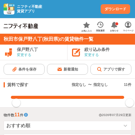
ニフティ不動産
ダウンロード
賃貸アプリ
お知らせ
閲覧履歴
マイページ
お気に入り
秋田市保戸野八丁(秋田県)の賃貸物件一覧
保戸野八丁
絞り込み条件
変更する
変更する
条件を保存
新着通知
アプリで探す
賃料で探す
指定なし
〜
指定なし
11
件
指定した賃料で絞り込む
11
物件数
件
2026年07月29日
更新