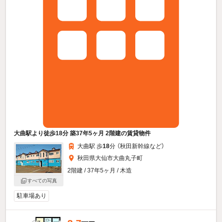
大曲駅より徒歩18分 築37年5ヶ月 2階建の賃貸物件
大曲駅 歩
18
分 （秋田新幹線
など
）
秋田県大仙市大曲丸子町
2階建 / 37年5ヶ月 / 木造
すべての写真
駐車場あり