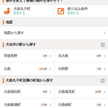
条件を変えて候補の物件を増やそう！
大曲丸子町
絞り込み条件
変更する
変更する
地図
地図から探す
大仙市の駅から探す
羽後長野
北大曲
1
件
6
件
大曲
刈和野
191
件
7
件
大曲丸子町近隣の町域から探す
大曲福住町
大曲福見町
4
件
30
件
大曲船場町
大曲緑町
13
件
1
件