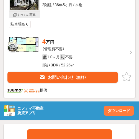
2階建 / 36年5ヶ月 / 木造
すべての写真
駐車場あり
4
万円
（管理費不要）
1.0ヶ月
不要
敷
礼
2階 / 3DK / 52.26㎡
お問い合わせ
（無料）
提供
ニフティ不動産
ダウンロード
賃貸アプリ