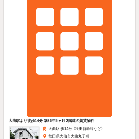
大曲駅より徒歩14分 築36年5ヶ月 2階建の賃貸物件
大曲駅 歩
14
分 （秋田新幹線
など
）
秋田県大仙市大曲丸子町