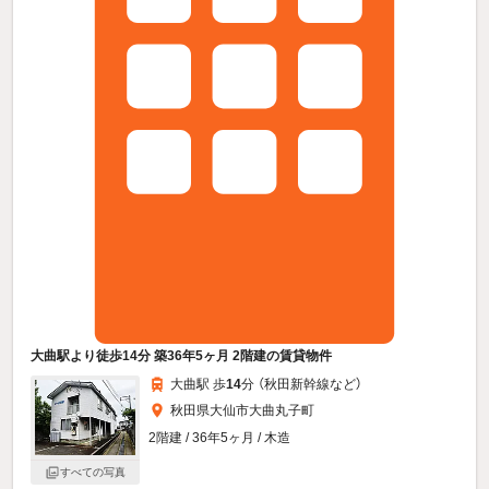
大曲駅より徒歩14分 築36年5ヶ月 2階建の賃貸物件
大曲駅 歩
14
分 （秋田新幹線
など
）
秋田県大仙市大曲丸子町
2階建 / 36年5ヶ月 / 木造
すべての写真