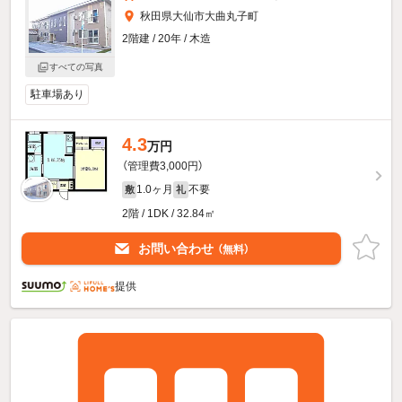
秋田県大仙市大曲丸子町
2階建 / 20年 / 木造
すべての写真
駐車場あり
4.3
万円
（管理費3,000円）
1.0ヶ月
不要
敷
礼
2階 / 1DK / 32.84㎡
お問い合わせ
（無料）
提供