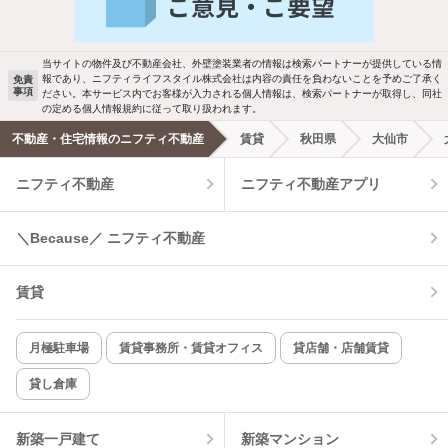
駐車場あり
ペット相談
当サイトの物件及び不動産会社、外壁塗装業者の情報は検索パートナーが提供している情
報であり、ニフティライフスタイル株式会社は内容の責任を負わないことを予めご了承く
免責
事項
ださい。本サービス内でお客様が入力される個人情報は、検索パートナーが取得し、同社
洗濯機置場あり
独立洗面台
の定める個人情報規約に従って取り扱われます。
不動産・住宅情報のニフティ不動産
賃貸
秋田県
大仙市
エアコンあり
都市ガス
ニフティ不動産
ニフティ不動産アプリ
温水洗浄便座
オートロック
＼Because／ ニフティ不動産
コンロ2口以上
追焚き機能
賃貸
TV付インターホン
角部屋
新着のみ
インターネット無料
月極駐車場
賃貸事務所・賃貸オフィス
貸店舗・店舗賃貸
貸し倉庫
該当件数:
物件一覧に反映
5
件
新築一戸建て
新築マンション