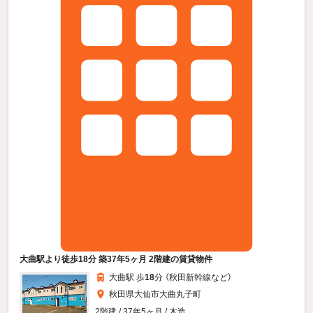
大曲駅より徒歩18分 築37年5ヶ月 2階建の賃貸物件
大曲駅 歩
18
分 （秋田新幹線
など
）
秋田県大仙市大曲丸子町
2階建 / 37年5ヶ月 / 木造