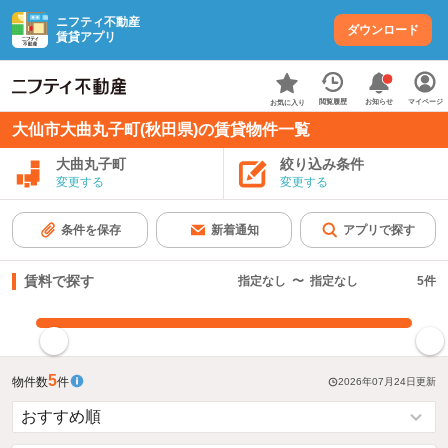
ニフティ不動産
ダウンロード
賃貸アプリ
お知らせ
閲覧履歴
マイページ
お気に入り
大仙市大曲丸子町(秋田県)の賃貸物件一覧
大曲丸子町
絞り込み条件
変更する
変更する
条件を保存
新着通知
アプリで探す
賃料で探す
指定なし
〜
指定なし
5
件
指定した賃料で絞り込む
5
物件数
件
2026年07月24日
更新