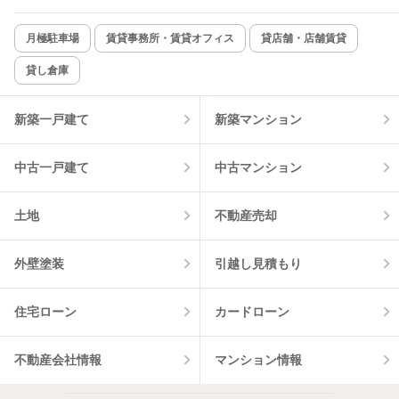
新着のみ
インターネット無料
月極駐車場
賃貸事務所・賃貸オフィス
貸店舗・店舗賃貸
貸し倉庫
該当件数:
物件一覧に反映
7
件
新築一戸建て
新築マンション
中古一戸建て
中古マンション
土地
不動産売却
外壁塗装
引越し見積もり
住宅ローン
カードローン
不動産会社情報
マンション情報