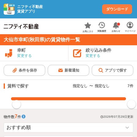
ニフティ不動産
ダウンロード
賃貸アプリ
お知らせ
閲覧履歴
マイページ
お気に入り
大仙市幸町(秋田県)の賃貸物件一覧
幸町
絞り込み条件
変更する
変更する
条件を保存
新着通知
アプリで探す
賃料で探す
指定なし
〜
指定なし
7
件
指定した賃料で絞り込む
7
物件数
件
2026年07月29日
更新