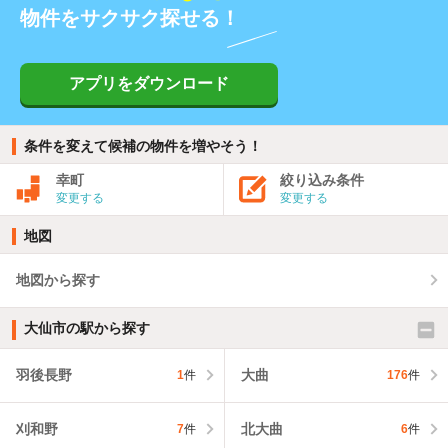
物件をサクサク探せる！
アプリをダウンロード
条件を変えて候補の物件を増やそう！
幸町
絞り込み条件
変更する
変更する
地図
地図から探す
大仙市の駅から探す
羽後長野
大曲
1
件
176
件
刈和野
北大曲
7
件
6
件