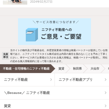
2024年02月27日
他の人はこんな条件で絞り込んでいます！
人気のこだわり条件
新着物件メール通知
バス・トイレ別
2階以上
検索中の条件の新着物件情報をいち早く
駐車場あり
ペット相談
お知らせします
当サイトの物件及び不動産会社、外壁塗装業者の情報は検索パートナーが提供している情
報であり、ニフティライフスタイル株式会社は内容の責任を負わないことを予めご了承く
免責
事項
ださい。本サービス内でお客様が入力される個人情報は、検索パートナーが取得し、同社
洗濯機置場あり
独立洗面台
新着メール通知を受け取る
の定める個人情報規約に従って取り扱われます。
不動産・住宅情報のニフティ不動産
賃貸
秋田県
大仙市
エアコンあり
都市ガス
ニフティ不動産
ニフティ不動産アプリ
温水洗浄便座
オートロック
＼Because／ ニフティ不動産
コンロ2口以上
追焚き機能
賃貸
TV付インターホン
角部屋