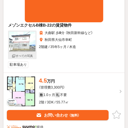
メゾンエクセルB棟B-22の賃貸物件
大曲駅 歩
8
分 （秋田新幹線
など
）
秋田県大仙市幸町
2階建 / 35年5ヶ月 / 木造
すべての写真
駐車場あり
4.5
万円
（管理費3,300円）
1.0ヶ月
不要
敷
礼
2階 / 3DK / 55.77㎡
お問い合わせ
（無料）
提供