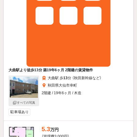
大曲駅より徒歩13分 築19年6ヶ月 2階建の賃貸物件
大曲駅 歩
13
分 （秋田新幹線
など
）
秋田県大仙市幸町
2階建 / 19年6ヶ月 / 木造
すべての写真
駐車場あり
5.3
万円
（管理費3,000円）