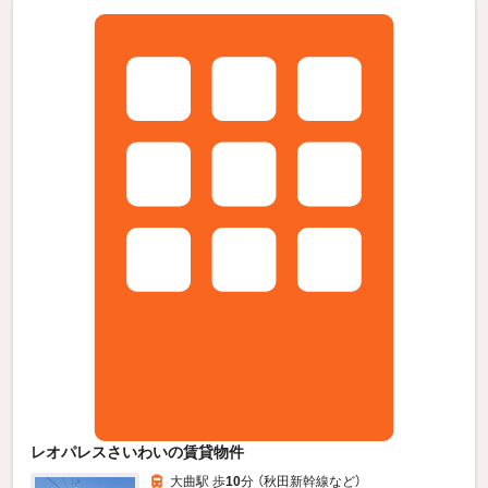
レオパレスさいわいの賃貸物件
大曲駅 歩
10
分 （秋田新幹線
など
）