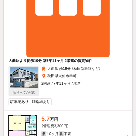
大曲駅より徒歩10分 築7年11ヶ月 2階建の賃貸物件
大曲駅 歩
10
分 （秋田新幹線
など
）
秋田県大仙市幸町
2階建 / 7年11ヶ月 / 木造
すべての写真
駐車場あり
駐輪場あり
5.7
万円
（管理費3,300円）
1.0ヶ月
不要
敷
礼