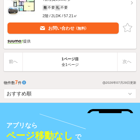
不要
不要
敷
礼
2階 / 2LDK / 57.21㎡
お問い合わせ
（無料）
提供
1ページ目
前へ
次へ
全1ページ
7
物件数
件
2026年07月29日
更新
アプリなら
ページ移動なし
で