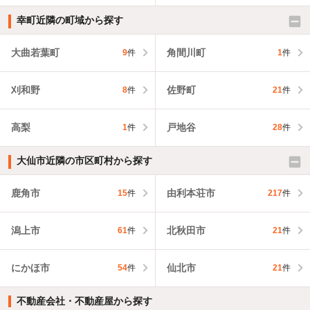
幸町近隣の町域から探す
大曲若葉町
角間川町
9
件
1
件
刈和野
佐野町
8
件
21
件
高梨
戸地谷
1
件
28
件
大仙市近隣の市区町村から探す
鹿角市
由利本荘市
15
件
217
件
潟上市
北秋田市
61
件
21
件
にかほ市
仙北市
54
件
21
件
不動産会社・不動産屋から探す