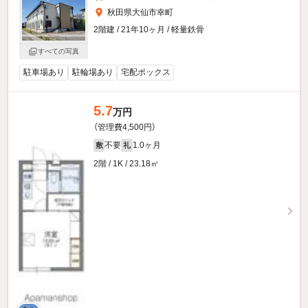
秋田県大仙市幸町
2階建 / 21年10ヶ月 / 軽量鉄骨
すべての写真
駐車場あり
駐輪場あり
宅配ボックス
5.7
万円
（管理費4,500円）
不要
1.0ヶ月
敷
礼
2階 / 1K / 23.18㎡