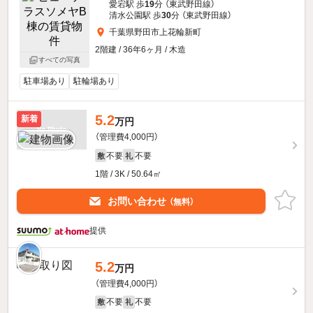
愛宕駅 歩
19
分 （東武野田線）
清水公園駅 歩
30
分 （東武野田線）
千葉県野田市上花輪新町
2階建 / 36年6ヶ月 / 木造
すべての写真
駐車場あり
駐輪場あり
5.2
新着
万円
（管理費4,000円）
不要
不要
敷
礼
1階 / 3K / 50.64㎡
お問い合わせ
（無料）
提供
5.2
万円
（管理費4,000円）
不要
不要
敷
礼