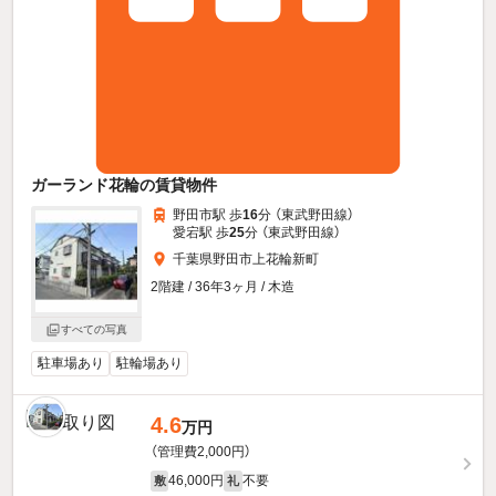
ガーランド花輪の賃貸物件
野田市駅 歩
16
分 （東武野田線）
愛宕駅 歩
25
分 （東武野田線）
千葉県野田市上花輪新町
2階建 / 36年3ヶ月 / 木造
すべての写真
駐車場あり
駐輪場あり
4.6
万円
（管理費2,000円）
46,000円
不要
敷
礼