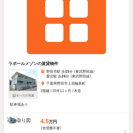
ラポールメゾンの賃貸物件
野田市駅 歩
15
分 （東武野田線）
愛宕駅 歩
24
分 （東武野田線）
千葉県野田市上花輪新町
2階建 / 35年11ヶ月 / 木造
すべての写真
駐車場あり
4.5
万円
（管理費不要）