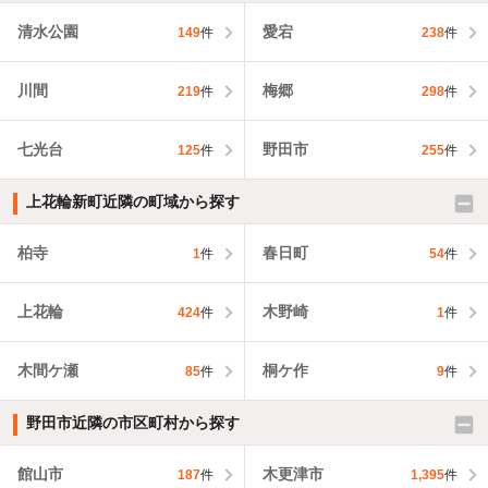
清水公園
愛宕
149
件
238
件
川間
梅郷
219
件
298
件
七光台
野田市
125
件
255
件
上花輪新町近隣の町域から探す
柏寺
春日町
1
件
54
件
上花輪
木野崎
424
件
1
件
木間ケ瀬
桐ケ作
85
件
9
件
野田市近隣の市区町村から探す
館山市
木更津市
187
件
1,395
件