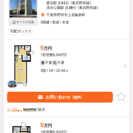
愛宕駅 歩
21
分 （東武野田線）
清水公園駅 歩
38
分 （東武野田線）
千葉県野田市上花輪新町
3階建 / 新築 / 木造
すべての写真
宅配ボックス
5
万円
（管理費8,000円）
不要
不要
敷
礼
3階 / 1R / 20.46㎡
お問い合わせ
（無料）
提供
5
万円
（管理費8,000円）