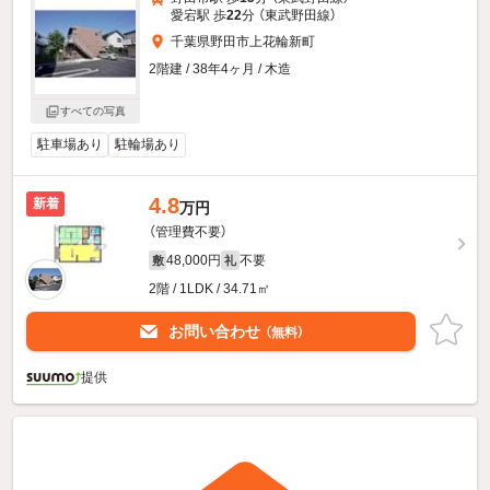
愛宕駅 歩
22
分 （東武野田線）
千葉県野田市上花輪新町
2階建 / 38年4ヶ月 / 木造
すべての写真
駐車場あり
駐輪場あり
4.8
新着
万円
（管理費不要）
48,000円
不要
敷
礼
2階 / 1LDK / 34.71㎡
お問い合わせ
（無料）
提供