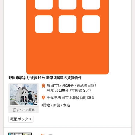
野田市駅より徒歩16分 新築 3階建の賃貸物件
野田市駅 歩
16
分 （東武野田線）
柏駅 歩
180
分 （常磐線
など
）
千葉県野田市上花輪新町36-5
3階建 / 新築 / 木造
すべての写真
宅配ボックス