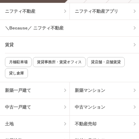
ニフティ不動産
ニフティ不動産アプリ
温水洗浄便座
オートロック
＼Because／ ニフティ不動産
コンロ2口以上
追焚き機能
賃貸
TV付インターホン
角部屋
新着のみ
インターネット無料
月極駐車場
賃貸事務所・賃貸オフィス
貸店舗・店舗賃貸
貸し倉庫
該当件数:
物件一覧に反映
11
件
新築一戸建て
新築マンション
中古一戸建て
中古マンション
土地
不動産売却