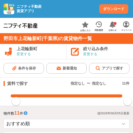
ニフティ不動産
ダウンロード
賃貸アプリ
お知らせ
閲覧履歴
マイページ
お気に入り
野田市上花輪新町(千葉県)の賃貸物件一覧
上花輪新町
絞り込み条件
変更する
変更する
条件を保存
新着通知
アプリで探す
賃料で探す
指定なし
〜
指定なし
11
件
指定した賃料で絞り込む
11
物件数
件
2026年08月05日
更新