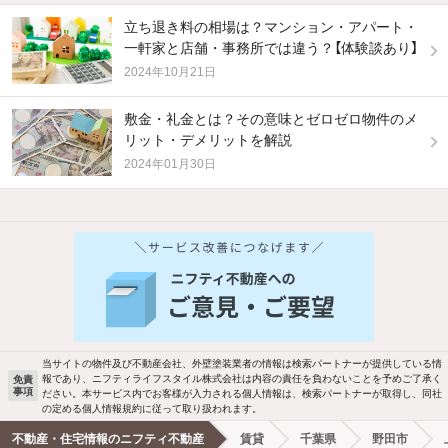
立ち退き料の相場は？マンション・アパート・
一軒家と店舗・事務所では違う？【体験談あり】
2024年10月21日
敷金・礼金とは？その意味とゼロゼロ物件のメ
リット・デメリットを解説
2024年01月30日
他の人はこんな条件で絞り込んでいます！
人気のこだわり条件
バス・トイレ別
2階以上
駐車場あり
ペット相談
当サイトの物件及び不動産会社、外壁塗装業者の情報は検索パートナーが提供している情
報であり、ニフティライフスタイル株式会社は内容の責任を負わないことを予めご了承く
免責
事項
ださい。本サービス内でお客様が入力される個人情報は、検索パートナーが取得し、同社
洗濯機置場あり
独立洗面台
の定める個人情報規約に従って取り扱われます。
不動産・住宅情報のニフティ不動産
賃貸
千葉県
野田市
エアコンあり
都市ガス