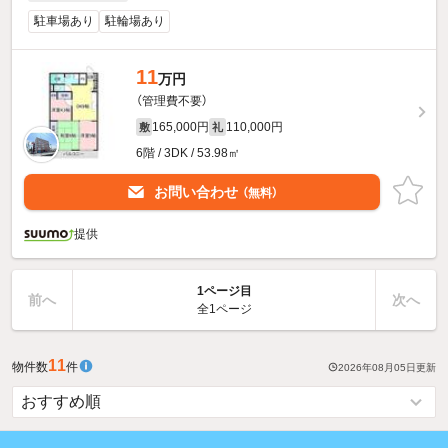
駐車場あり
駐輪場あり
11
万円
（管理費不要）
165,000円
110,000円
敷
礼
6階 / 3DK / 53.98㎡
お問い合わせ
（無料）
提供
1ページ目
前へ
次へ
全1ページ
11
物件数
件
2026年08月05日
更新