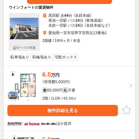
ウインフォートの賃貸物件
黒田駅 歩
44
分 （名鉄本線）
尾張一宮駅 バス
24
分 （東海道線）
名鉄一宮駅 バス
24
分 （名鉄本線
など
）
愛知県一宮市笹野字宮西北13番地1
2階建 / 1年6ヶ月 / 木造
すべての写真
駐車場あり
駐輪場あり
宅配ボックス
6.5
万円
（管理費5,000円）
65,000円
不要
敷
礼
2階 / 1LDK / 42.34㎡
物件詳細を見る
ほか提供