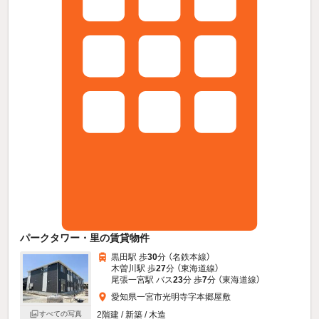
パークタワー・里の賃貸物件
黒田駅 歩
30
分 （名鉄本線）
木曽川駅 歩
27
分 （東海道線）
尾張一宮駅 バス
23
分 歩
7
分 （東海道線）
愛知県一宮市光明寺字本郷屋敷
すべての写真
2階建 / 新築 / 木造