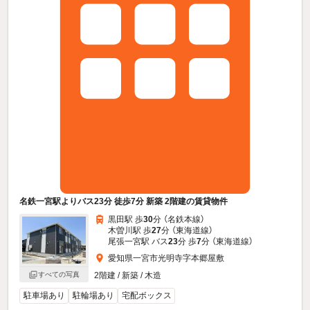
名鉄一宮駅よりバス23分 徒歩7分 新築 2階建の賃貸物件
黒田駅 歩
30
分 （名鉄本線）
木曽川駅 歩
27
分 （東海道線）
尾張一宮駅 バス
23
分 歩
7
分 （東海道線）
愛知県一宮市光明寺字本郷屋敷
すべての写真
2階建 / 新築 / 木造
駐車場あり
駐輪場あり
宅配ボックス