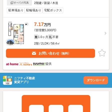
すべての写真
2階建 / 新築 / 木造
駐車場あり
駐輪場あり
宅配ボックス
7.17
万円
（管理費5,000円）
1.0ヶ月
不要
敷
礼
2階 / 2LDK / 58.4㎡
お問い合わせ
（無料）
提供
ニフティ不動産
ダウンロード
賃貸アプリ