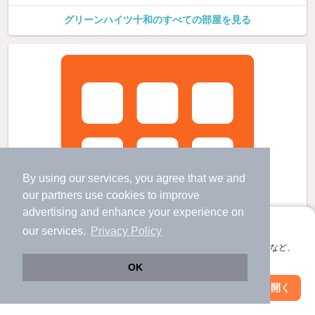
グリーンハイツ十和のすべての部屋を見る
By using our services, you agree that we and
our
partners
use cookies to improve
advertising and enhance your experience on
アプリに切り替えて、サクサクお部屋探し
our services.
Privacy Policy
会員登録なしですぐ使える。マップ検索やお気に入り保存など、
アプリ限定の便利な機能が使えます！
OK
Web版で続行
アプリを開く
駅・沿線を変更
絞り込み条件を変更