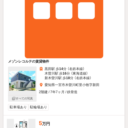
メゾンレコルテの賃貸物件
黒田駅 歩
14
分 （名鉄本線）
木曽川駅 歩
16
分 （東海道線）
新木曽川駅 歩
18
分 （名鉄本線）
愛知県一宮市木曽川町里小牧字新田
2階建 / 7年7ヶ月 / 鉄骨造
すべての写真
駐車場あり
駐輪場あり
5
万円