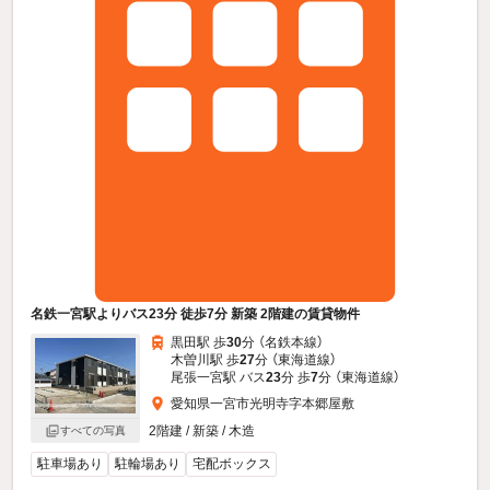
名鉄一宮駅よりバス23分 徒歩7分 新築 2階建の賃貸物件
黒田駅 歩
30
分 （名鉄本線）
木曽川駅 歩
27
分 （東海道線）
尾張一宮駅 バス
23
分 歩
7
分 （東海道線）
愛知県一宮市光明寺字本郷屋敷
2階建 / 新築 / 木造
すべての写真
駐車場あり
駐輪場あり
宅配ボックス