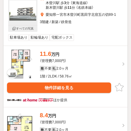
木曽川駅 歩
3
分 （東海道線）
新木曽川駅 歩
11
分 （名鉄本線）
愛知県一宮市木曽川町黒田字北宿五の切89-1
3階建 / 新築 / 鉄骨造
すべての写真
駐車場あり
駐輪場あり
宅配ボックス
11.6
万円
（管理費7,000円）
不要
2.0ヶ月
敷
礼
1階 / 2LDK / 58.76㎡
物件詳細を見る
ほか提供
8.4
万円
（管理費7,000円）
不要
2.0ヶ月
敷
礼