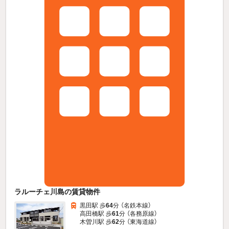
ラルーチェ川島の賃貸物件
黒田駅 歩
64
分 （名鉄本線）
高田橋駅 歩
61
分 （各務原線）
木曽川駅 歩
62
分 （東海道線）