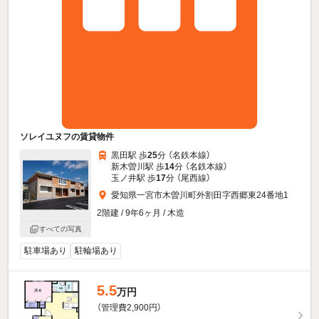
ソレイユヌフの賃貸物件
黒田駅 歩
25
分 （名鉄本線）
新木曽川駅 歩
14
分 （名鉄本線）
玉ノ井駅 歩
17
分 （尾西線）
愛知県一宮市木曽川町外割田字西郷東24番地1
2階建 / 9年6ヶ月 / 木造
すべての写真
駐車場あり
駐輪場あり
5.5
万円
（管理費2,900円）