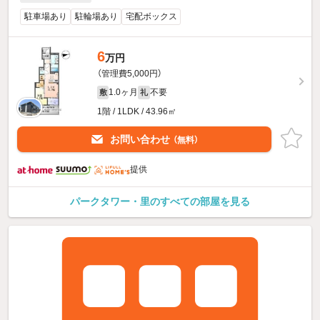
駐車場あり
駐輪場あり
宅配ボックス
6
万円
（管理費5,000円）
1.0ヶ月
不要
敷
礼
1階 / 1LDK / 43.96㎡
お問い合わせ
（無料）
提供
パークタワー・里のすべての部屋を見る