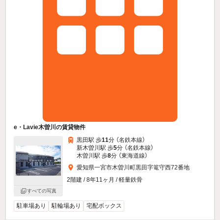
e・Lavie木曽川の賃貸物件
黒田駅 歩
11
分 （名鉄本線）
新木曽川駅 歩
5
分 （名鉄本線）
木曽川駅 歩
8
分 （東海道線）
愛知県一宮市木曽川町黒田字篭守西72番地
2階建 / 8年11ヶ月 / 軽量鉄骨
すべての写真
駐車場あり
駐輪場あり
宅配ボックス