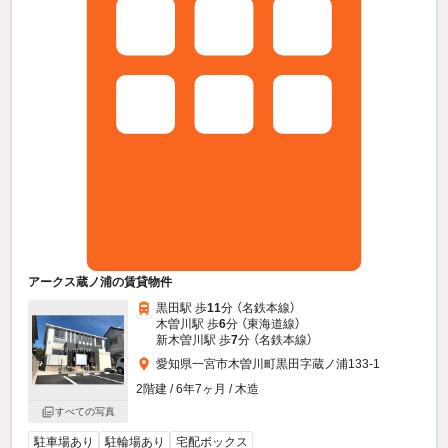
アークス蔵ノ浦の賃貸物件
黒田駅 歩
11
分 （名鉄本線）
木曽川駅 歩
6
分 （東海道線）
新木曽川駅 歩
7
分 （名鉄本線）
愛知県一宮市木曽川町黒田字蔵ノ浦133-1
2階建 / 6年7ヶ月 / 木造
すべての写真
駐車場あり
駐輪場あり
宅配ボックス