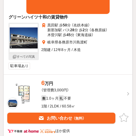
グリーンハイツ十和の賃貸物件
黒田駅 歩
50
分 （名鉄本線）
新那加駅 バス
28
分 歩
2
分 （各務原線）
木曽川駅 歩
45
分 （東海道線）
岐阜県各務原市川島渡町
2階建 / 12年8ヶ月 / 木造
すべての写真
駐車場あり
6
万円
（管理費3,000円）
1.0ヶ月
不要
敷
礼
1階 / 2LDK / 60.58㎡
お問い合わせ
（無料）
ほか提供