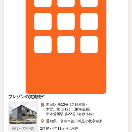
プレゾンの賃貸物件
黒田駅 歩
13
分 （名鉄本線）
木曽川駅 歩
19
分 （東海道線）
新木曽川駅 歩
22
分 （名鉄本線）
愛知県一宮市木曽川町里小牧字寺東
2階建 / 4年11ヶ月 / 木造
すべての写真