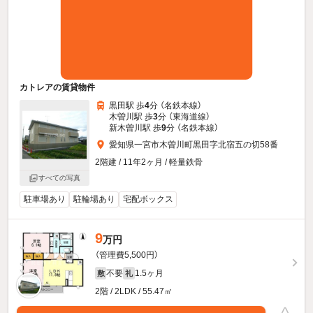
カトレアの賃貸物件
黒田駅 歩
4
分 （名鉄本線）
木曽川駅 歩
3
分 （東海道線）
新木曽川駅 歩
9
分 （名鉄本線）
愛知県一宮市木曽川町黒田字北宿五の切58番
2階建 / 11年2ヶ月 / 軽量鉄骨
すべての写真
駐車場あり
駐輪場あり
宅配ボックス
9
万円
（管理費5,500円）
不要
1.5ヶ月
敷
礼
2階 / 2LDK / 55.47㎡