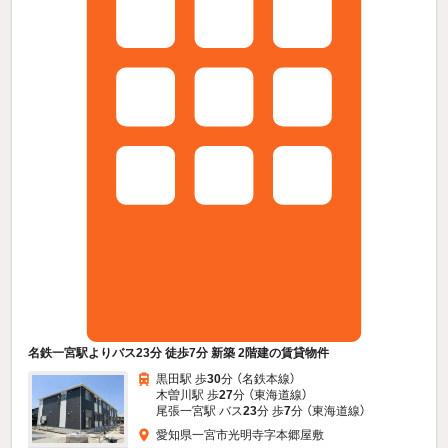
名鉄一宮駅よりバス23分 徒歩7分 新築 2階建の賃貸物件
黒田駅 歩
30
分 （名鉄本線）
木曽川駅 歩
27
分 （東海道線）
尾張一宮駅 バス
23
分 歩
7
分 （東海道線）
愛知県一宮市光明寺字本郷屋敷