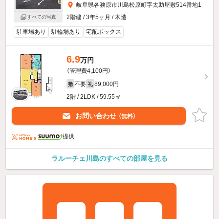
岐阜県各務原市川島松原町字太助屋敷514番地1
2階建 / 3年5ヶ月 / 木造
すべての写真
駐車場あり
駐輪場あり
宅配ボックス
6.9
万円
（管理費4,100円）
不要
89,000円
敷
礼
2階 / 2LDK / 59.55㎡
お問い合わせ
（無料）
提供
ラルーチェ川島のすべての部屋を見る