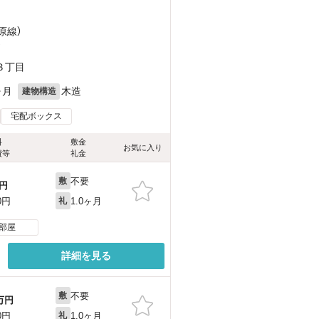
原線）
）
３丁目
ヶ月
木造
建物構造
宅配ボックス
料
敷金
お気に入り
費等
礼金
不要
敷
円
1.0ヶ月
0円
礼
部屋
詳細を見る
不要
敷
万円
1.0ヶ月
0円
礼