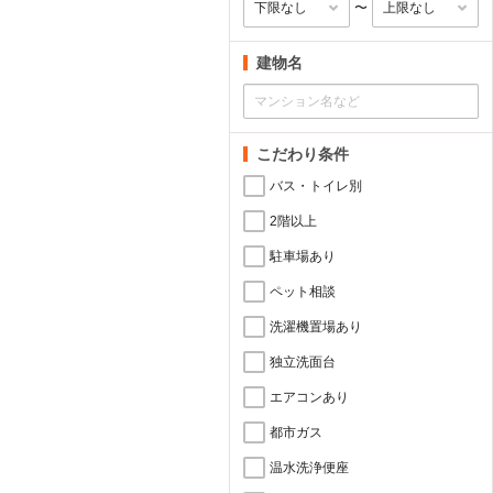
〜
建物名
こだわり条件
バス・トイレ別
2階以上
駐車場あり
ペット相談
洗濯機置場あり
独立洗面台
エアコンあり
都市ガス
温水洗浄便座