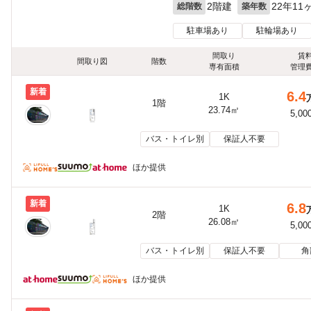
2階建
22年11
総階数
築年数
駐車場あり
駐輪場あり
間取り
賃
間取り図
階数
専有面積
管理
新着
6.4
1K
1階
23.74㎡
5,00
バス・トイレ別
保証人不要
ほか提供
新着
6.8
1K
2階
26.08㎡
5,00
バス・トイレ別
保証人不要
角
ほか提供