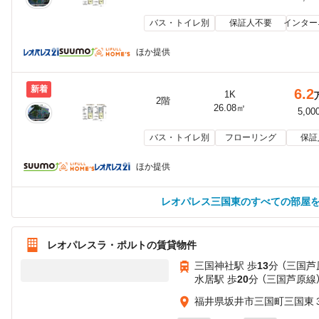
バス・トイレ別
保証人不要
インター
ほか提供
新着
6.2
1K
2階
26.08㎡
5,00
バス・トイレ別
フローリング
保証
ほか提供
レオパレス三国東のすべての部屋
レオパレスラ・ポルトの賃貸物件
三国神社駅 歩
13
分 （三国芦
水居駅 歩
20
分 （三国芦原線
福井県坂井市三国町三国東