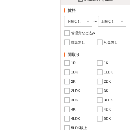
賃料
〜
管理費など込み
敷金無し
礼金無し
間取り
1R
1K
1DK
1LDK
2K
2DK
2LDK
3K
3DK
3LDK
4K
4DK
4LDK
5DK
5LDK以上