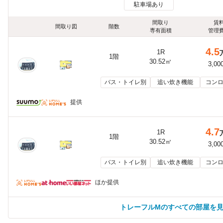
駐車場あり
間取り
賃
間取り図
階数
専有面積
管理
4.5
1R
1階
30.52㎡
3,00
バス・トイレ別
追い炊き機能
コンロ
提供
4.7
1R
1階
30.52㎡
3,00
バス・トイレ別
追い炊き機能
コンロ
ほか提供
トレーフルMのすべての部屋を