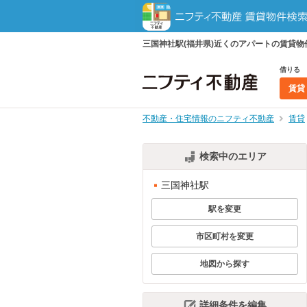
三国神社駅(福井県)近くのアパートの賃貸
借りる
賃貸
不動産・住宅情報のニフティ不動産
賃貸
検索中のエリア
三国神社駅
駅を変更
市区町村を変更
地図から探す
詳細条件を編集