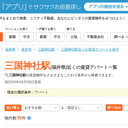
物件をまとめて検索、ニフティ不動産。あなたにピッタリの賃貸物件をみつけよう！
マンションを買う
一戸建てを買う
建てる
新築
中古
新築
中古
土地
不動産会社
調べる
福井県
坂井市
三国神社駅
三国神社駅近くの賃貸アパートを探す
三国神社駅
(福井県)近くの賃貸アパート一覧
三国神社駅
の賃貸物件をさまざまなこだわり条件から検索できます。
2026年08月06日
更新
現在の選択条件：
アパート
絞り込み
並び替え
＆
36
物件数
件