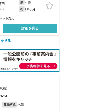
不要
敷
万円
1.0ヶ月
0円
礼
ネット対応
詳細を見る
屋を見る
原線）
-24
月
木造
建物構造