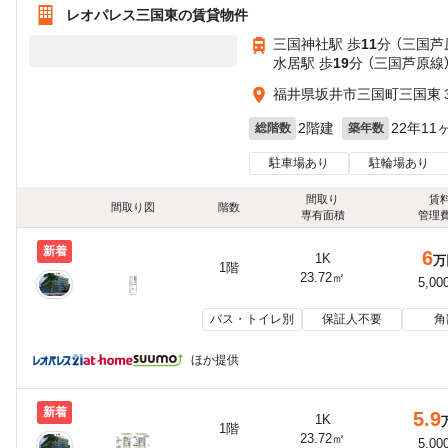
レオパレス三国東の賃貸物件
三国神社駅 歩
11
分 （三国芦
水居駅 歩
19
分 （三国芦原線
福井県坂井市三国町三国東
2階建
22年11
総階数
築年数
駐車場あり
駐輪場あり
間取り
賃
間取り図
階数
専有面積
管理
新着
6
1K
万
1階
23.72㎡
5,00
バス・トイレ別
保証人不要
角
ほか提供
新着
5.9
1K
1階
23.72㎡
5,00