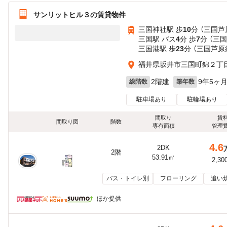
サンリットヒル３の賃貸物件
三国神社駅 歩
10
分 （三国芦
三国駅 バス
4
分 歩
7
分 （三
三国港駅 歩
23
分 （三国芦原
福井県坂井市三国町錦２丁目
2階建
9年5ヶ
総階数
築年数
駐車場あり
駐輪場あり
間取り
賃
間取り図
階数
専有面積
管理
4.6
2DK
2階
53.91㎡
2,30
バス・トイレ別
フローリング
追い
ほか提供