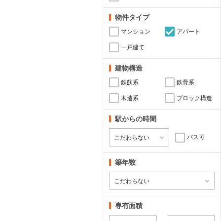
物件タイプ
マンション
アパート
一戸建て
建物構造
鉄筋系
鉄骨系
木造系
ブロック構造
駅からの時間
バス可
築年数
専有面積