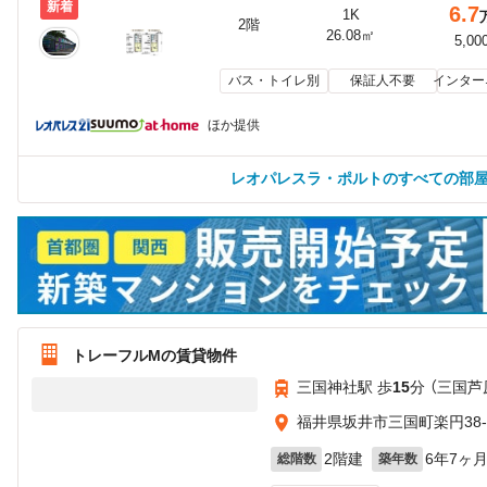
新着
6.7
1K
2階
26.08㎡
5,00
バス・トイレ別
保証人不要
インター
ほか提供
レオパレスラ・ポルトのすべての部
トレーフルMの賃貸物件
三国神社駅 歩
15
分 （三国芦
福井県坂井市三国町楽円38-3
2階建
6年7ヶ
総階数
築年数