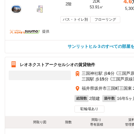
4.6
2DK
2階
53.91㎡
5,30
バス・トイレ別
フローリング
提供
サンリットヒル３のすべての部屋
レオネクストアークセルシオの賃貸物件
三国神社駅 歩
6
分 （三国芦
三国駅 歩
15
分 （三国芦原線
福井県坂井市三国町三国東
2階建
16年5ヶ
総階数
築年数
駐輪場あり
間取り
賃
間取り図
階数
専有面積
管理