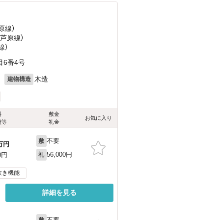
原線）
国芦原線）
線）
6番4号
月
木造
建物構造
料
敷金
お気に入り
費等
礼金
不要
敷
万円
56,000円
0円
礼
炊き機能
詳細を見る
不要
敷