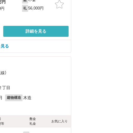
万円
56,000円
0円
礼
詳細を見る
を見る
原線）
）
２丁目
月
木造
建物構造
料
敷金
お気に入り
費等
礼金