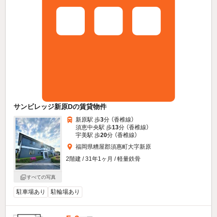
サンビレッジ新原Dの賃貸物件
新原駅 歩
3
分 （香椎線）
須恵中央駅 歩
13
分 （香椎線）
宇美駅 歩
20
分 （香椎線）
福岡県糟屋郡須惠町大字新原
2階建 / 31年1ヶ月 / 軽量鉄骨
すべての写真
駐車場あり
駐輪場あり