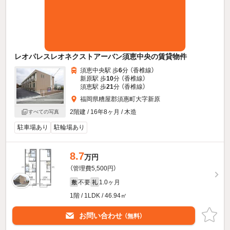
レオパレスレオネクストアーバン須恵中央の賃貸物件
須恵中央駅 歩
6
分 （香椎線）
新原駅 歩
10
分 （香椎線）
須恵駅 歩
21
分 （香椎線）
福岡県糟屋郡須惠町大字新原
2階建 / 16年8ヶ月 / 木造
すべての写真
駐車場あり
駐輪場あり
8.7
万円
（管理費5,500円）
不要
1.0ヶ月
敷
礼
1階 / 1LDK / 46.94㎡
お問い合わせ
（無料）