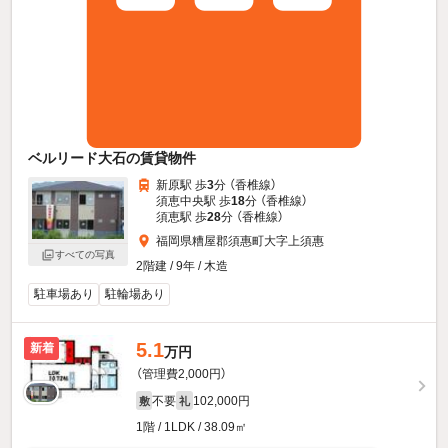
ベルリード大石の賃貸物件
新原駅 歩
3
分 （香椎線）
須恵中央駅 歩
18
分 （香椎線）
須恵駅 歩
28
分 （香椎線）
福岡県糟屋郡須惠町大字上須惠
すべての写真
2階建 / 9年 / 木造
駐車場あり
駐輪場あり
5.1
新着
万円
（管理費2,000円）
不要
102,000円
敷
礼
1階 / 1LDK / 38.09㎡