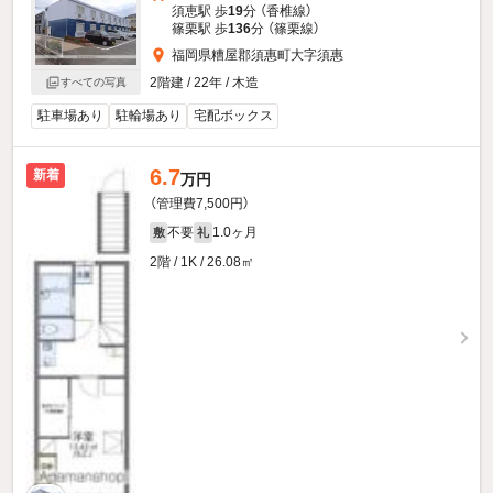
須恵駅 歩
19
分 （香椎線）
篠栗駅 歩
136
分 （篠栗線）
福岡県糟屋郡須惠町大字須惠
2階建 / 22年 / 木造
すべての写真
駐車場あり
駐輪場あり
宅配ボックス
6.7
新着
万円
（管理費7,500円）
不要
1.0ヶ月
敷
礼
2階 / 1K / 26.08㎡