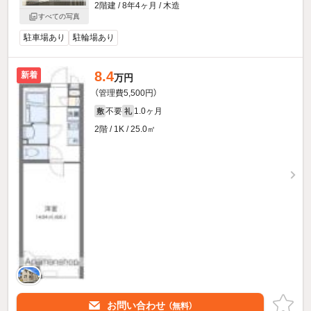
2階建 / 8年4ヶ月 / 木造
すべての写真
駐車場あり
駐輪場あり
8.4
新着
万円
（管理費5,500円）
不要
1.0ヶ月
敷
礼
2階 / 1K / 25.0㎡
お問い合わせ
（無料）