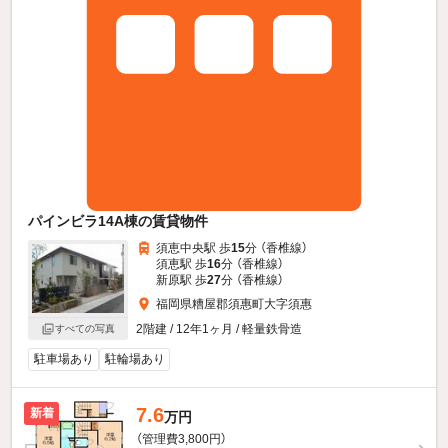
パインビラ14A棟の賃貸物件
須恵中央駅 歩
15
分 （香椎線）
須恵駅 歩
16
分 （香椎線）
新原駅 歩
27
分 （香椎線）
福岡県糟屋郡須惠町大字須惠
2階建 / 12年1ヶ月 / 軽量鉄骨造
すべての写真
駐車場あり
駐輪場あり
7.6
新着
万円
（管理費3,800円）