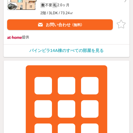
不要
2.0ヶ月
敷
礼
2階 / 3LDK / 73.24㎡
お問い合わせ
（無料）
提供
パインビラ14A棟のすべての部屋を見る