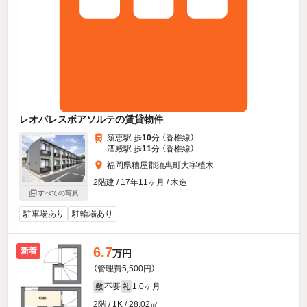
レオパレスボアソルテの賃貸物件
須恵駅 歩
10
分 （香椎線）
酒殿駅 歩
11
分 （香椎線）
福岡県糟屋郡須惠町大字植木
2階建 / 17年11ヶ月 / 木造
すべての写真
駐車場あり
駐輪場あり
6.7
新着
万円
（管理費5,500円）
不要
1.0ヶ月
敷
礼
2階 / 1K / 28.02㎡