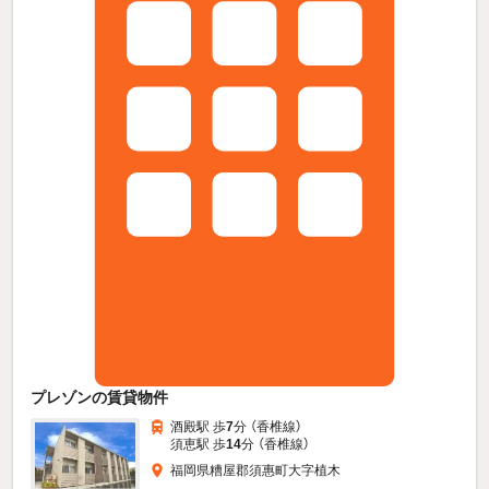
プレゾンの賃貸物件
酒殿駅 歩
7
分 （香椎線）
須恵駅 歩
14
分 （香椎線）
福岡県糟屋郡須惠町大字植木