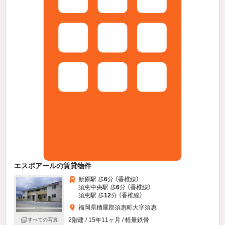
エスポアールの賃貸物件
新原駅 歩
6
分 （香椎線）
須恵中央駅 歩
6
分 （香椎線）
須恵駅 歩
12
分 （香椎線）
福岡県糟屋郡須惠町大字須惠
2階建 / 15年11ヶ月 / 軽量鉄骨
すべての写真