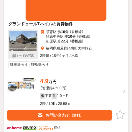
グランドゥールTハイムの賃貸物件
須恵駅 歩
10
分 （香椎線）
須恵中央駅 歩
10
分 （香椎線）
新原駅 歩
22
分 （香椎線）
福岡県糟屋郡須惠町大字旅石
2階建 / 18年6ヶ月 / 木造
すべての写真
駐車場あり
駐輪場あり
4.9
万円
（管理費4,500円）
不要
1.0ヶ月
敷
礼
2階 / 1DK / 28.98㎡
お問い合わせ
（無料）
提供