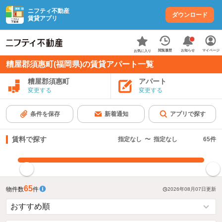
ニフティ不動産
ダウンロード
賃貸アプリ
お知らせ
閲覧履歴
マイページ
お気に入り
糟屋郡須惠町(福岡県)の賃貸アパート一覧
糟屋郡須惠町
アパート
変更する
変更する
条件を保存
新着通知
アプリで探す
賃料で探す
指定なし
〜
指定なし
65
件
指定した賃料で絞り込む
65
物件数
件
2026年08月07日
更新