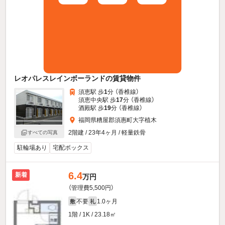
レオパレスレインボーランドの賃貸物件
須恵駅 歩
1
分 （香椎線）
須恵中央駅 歩
17
分 （香椎線）
酒殿駅 歩
19
分 （香椎線）
福岡県糟屋郡須惠町大字植木
2階建 / 23年4ヶ月 / 軽量鉄骨
すべての写真
駐輪場あり
宅配ボックス
6.4
新着
万円
（管理費5,500円）
不要
1.0ヶ月
敷
礼
1階 / 1K / 23.18㎡