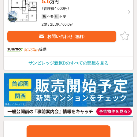
5.6
万円
（管理費4,000円）
不要
不要
敷
礼
2階 / 2LDK / 60.0㎡
お問い合わせ
（無料）
提供
サンビレッジ新原Dのすべての部屋を見る