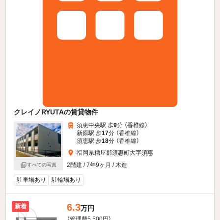
クレイノRYUTAの賃貸物件
須恵中央駅 歩
9
分 （香椎線）
新原駅 歩
17
分 （香椎線）
須恵駅 歩
18
分 （香椎線）
福岡県糟屋郡須惠町大字須惠
2階建 / 7年9ヶ月 / 木造
すべての写真
駐車場あり
駐輪場あり
6.3
新着
万円
（管理費5,500円）