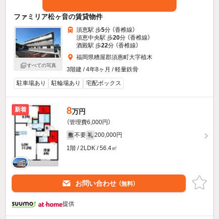
ファミリア松ヶ音の賃貸物件
須恵駅 歩
5
分 （香椎線）
須恵中央駅 歩
20
分 （香椎線）
酒殿駅 歩
22
分 （香椎線）
福岡県糟屋郡須惠町大字植木
すべての写真
3階建 / 4年8ヶ月 / 軽量鉄骨
駐車場あり
駐輪場あり
宅配ボックス
8
新着
万円
（管理費6,000円）
不要
200,000円
敷
礼
1階 / 2LDK / 56.4㎡
お問い合わせ
（無料）
提供