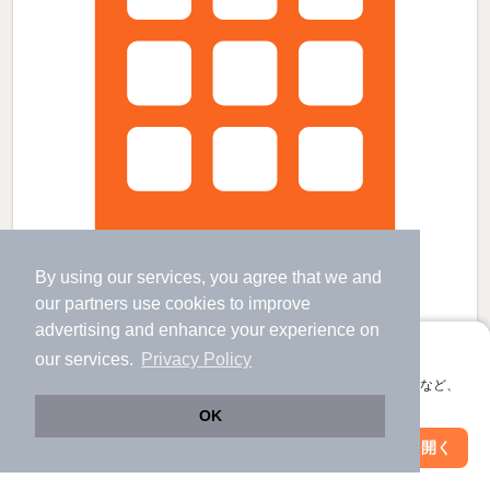
By using our services, you agree that we and
our
partners
use cookies to improve
advertising and enhance your experience on
レオパレスアベニュー赤坂の賃貸物件
アプリに切り替えて、サクサクお部屋探し
our services.
Privacy Policy
須恵駅 歩
10
分 （香椎線）
会員登録なしですぐ使える。マップ検索やお気に入り保存など、
須恵中央駅 歩
13
分 （香椎線）
アプリ限定の便利な機能が使えます！
OK
新原駅 歩
25
分 （香椎線）
福岡県糟屋郡須惠町大字須惠
Web版で続行
アプリを開く
市区町村を変更
絞り込み条件を変更
2階建 / 19年8ヶ月 / 軽量鉄骨
すべての写真