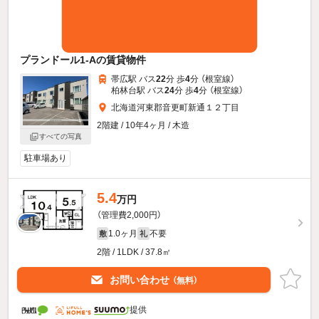
プランドール1-Aの賃貸物件
帯広駅 バス
22
分 歩
4
分 （根室線）
柏林台駅 バス
24
分 歩
4
分 （根室線）
北海道河東郡音更町新通１２丁目
2階建 / 10年4ヶ月 / 木造
すべての写真
駐車場あり
5.4
万円
（管理費2,000円）
1.0ヶ月
不要
敷
礼
2階 / 1LDK / 37.8㎡
お問い合わせ
（無料）
提供