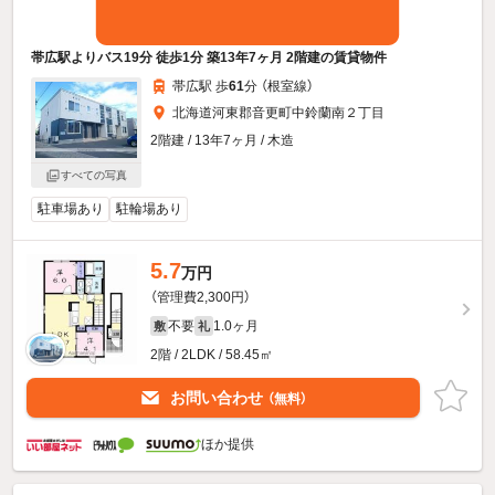
帯広駅よりバス19分 徒歩1分 築13年7ヶ月 2階建の賃貸物件
帯広駅 歩
61
分 （根室線）
北海道河東郡音更町中鈴蘭南２丁目
2階建 / 13年7ヶ月 / 木造
すべての写真
駐車場あり
駐輪場あり
5.7
万円
（管理費2,300円）
不要
1.0ヶ月
敷
礼
2階 / 2LDK / 58.45㎡
お問い合わせ
（無料）
ほか提供