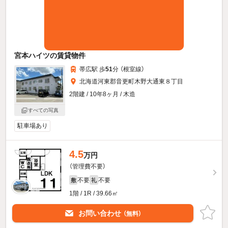
宮本ハイツの賃貸物件
帯広駅 歩
51
分 （根室線）
北海道河東郡音更町木野大通東８丁目
2階建 / 10年8ヶ月 / 木造
すべての写真
駐車場あり
4.5
万円
（管理費不要）
不要
不要
敷
礼
1階 / 1R / 39.66㎡
お問い合わせ
（無料）