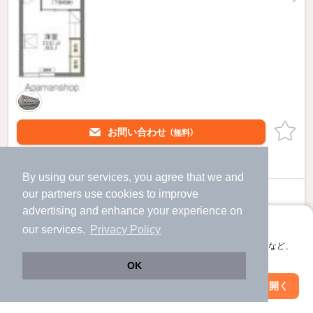
お問い合わせ
（無料）
ほか提供
By using our services, you agree that we and
レオパレスピアのすべての部屋を見る
our
partners
use cookies to improve
advertising and enhance your experience on
アプリに切り替えて、サクサクお部屋探し
our services.
Privacy Policy
会員登録なしですぐ使える。マップ検索やお気に入り保存など、
アプリ限定の便利な機能が使えます！
OK
Web版で続行
アプリを開く
市区町村を変更
絞り込み条件を変更