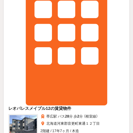
レオパレスメイプル12の賃貸物件
帯広駅 バス
28
分 歩
2
分 （根室線）
北海道河東郡音更町東通１２丁目
2階建 / 17年7ヶ月 / 木造