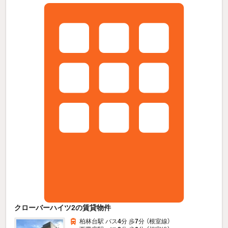
クローバーハイツ2の賃貸物件
柏林台駅 バス
4
分 歩
7
分 （根室線）