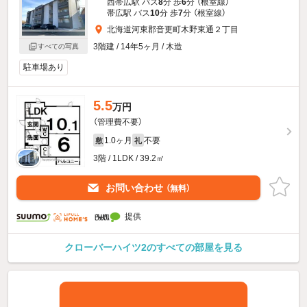
西帯広駅 バス
8
分 歩
6
分 （根室線）
帯広駅 バス
10
分 歩
7
分 （根室線）
北海道河東郡音更町木野東通２丁目
3階建 / 14年5ヶ月 / 木造
すべての写真
駐車場あり
5.5
万円
（管理費不要）
1.0ヶ月
不要
敷
礼
3階 / 1LDK / 39.2㎡
お問い合わせ
（無料）
提供
クローバーハイツ2のすべての部屋を見る