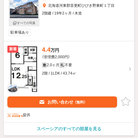
北海道河東郡音更町ひびき野東町１丁目
2階建 / 19年2ヶ月 / 木造
すべての写真
駐車場あり
4.4
新着
万円
（管理費2,000円）
2.0ヶ月
不要
敷
礼
2階 / 1LDK / 43.74㎡
お問い合わせ
（無料）
提供
スペーシアのすべての部屋を見る