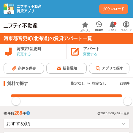
ニフティ不動産
ダウンロード
賃貸アプリ
お知らせ
閲覧履歴
マイページ
お気に入り
河東郡音更町(北海道)の賃貸アパート一覧
河東郡音更町
アパート
変更する
変更する
条件を保存
新着通知
アプリで探す
賃料で探す
指定なし
〜
指定なし
288
件
指定した賃料で絞り込む
288
物件数
件
2026年08月07日
更新