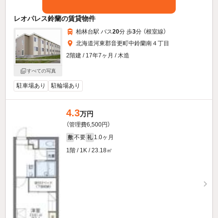
レオパレス鈴蘭の賃貸物件
柏林台駅 バス
20
分 歩
3
分 （根室線）
北海道河東郡音更町中鈴蘭南４丁目
2階建 / 17年7ヶ月 / 木造
すべての写真
駐車場あり
駐輪場あり
4.3
万円
（管理費6,500円）
不要
1.0ヶ月
敷
礼
1階 / 1K / 23.18㎡