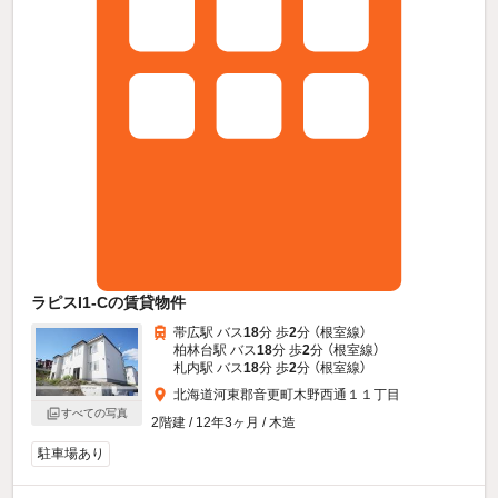
ラピスI1-Cの賃貸物件
帯広駅 バス
18
分 歩
2
分 （根室線）
柏林台駅 バス
18
分 歩
2
分 （根室線）
札内駅 バス
18
分 歩
2
分 （根室線）
北海道河東郡音更町木野西通１１丁目
すべての写真
2階建 / 12年3ヶ月 / 木造
駐車場あり