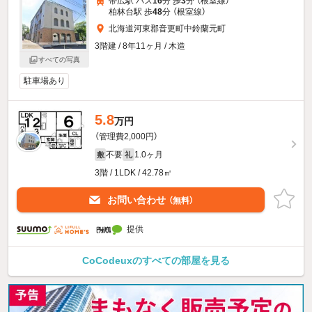
帯広駅 バス
16
分 歩
3
分 （根室線）
柏林台駅 歩
48
分 （根室線）
北海道河東郡音更町中鈴蘭元町
3階建 / 8年11ヶ月 / 木造
すべての写真
駐車場あり
5.8
万円
（管理費2,000円）
不要
1.0ヶ月
敷
礼
3階 / 1LDK / 42.78㎡
お問い合わせ
（無料）
提供
CoCodeuxのすべての部屋を見る