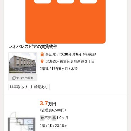
レオパレスピアの賃貸物件
帯広駅 バス
30
分 歩
6
分 （根室線）
北海道河東郡音更町新通３丁目
2階建 / 17年9ヶ月 / 木造
すべての写真
駐車場あり
駐輪場あり
3.7
万円
（管理費6,500円）
不要
1.0ヶ月
敷
礼
1階 / 1K / 23.18㎡