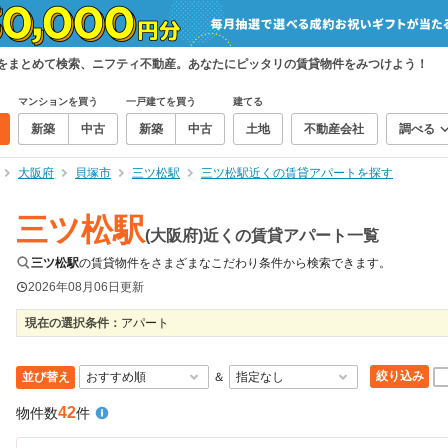
件をまとめて検索、ニフティ不動産。あなたにピッタリの賃貸物件をみつけよう！
マンションを買う
一戸建てを買う
建てる
新築
中古
新築
中古
土地
不動産会社
調べる
大阪府
貝塚市
三ツ松駅
三ツ松駅近くの賃貸アパートを探す
三ツ松駅
(大阪府)近くの賃貸アパート一覧
三ツ松駅
の賃貸物件をさまざまなこだわり条件から検索できます。
2026年08月06日
更新
現在の選択条件：
アパート
絞り込み
並び替え
＆
42
物件数
件