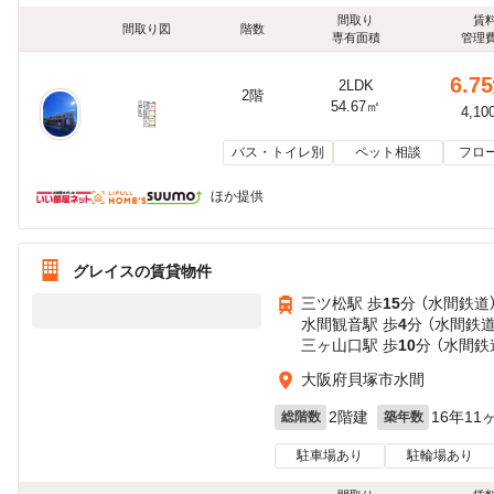
間取り
賃
間取り図
階数
専有面積
管理
6.75
2LDK
2階
54.67㎡
4,10
バス・トイレ別
ペット相談
フロ
ほか提供
グレイスの賃貸物件
三ツ松駅 歩
15
分 （水間鉄道
水間観音駅 歩
4
分 （水間鉄道
三ヶ山口駅 歩
10
分 （水間鉄
大阪府貝塚市水間
2階建
16年11
総階数
築年数
駐車場あり
駐輪場あり