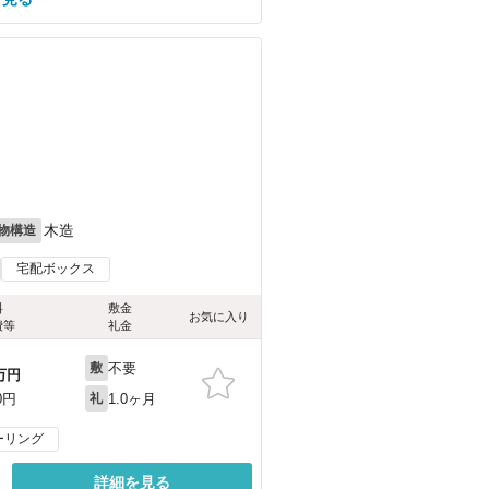
）
木造
物構造
宅配ボックス
料
敷金
お気に入り
費等
礼金
不要
敷
万円
1.0ヶ月
0円
礼
ーリング
詳細を見る