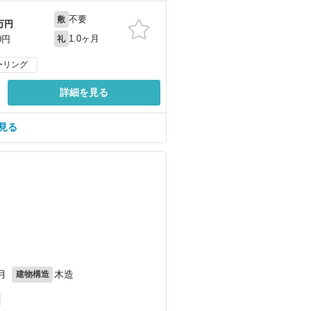
不要
敷
万円
1.0ヶ月
0円
礼
ーリング
詳細を見る
見る
）
月
木造
建物構造