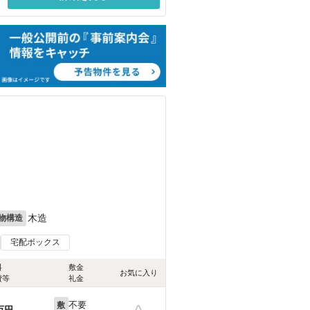
）
木造
物構造
宅配ボックス
料
敷金
お気に入り
費等
礼金
不要
敷
万円