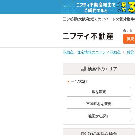
三ツ松駅(大阪府)近くのアパートの賃貸物
借りる
賃貸
不動産・住宅情報のニフティ不動産
賃貸
検索中のエリア
三ツ松駅
駅を変更
市区町村を変更
地図から探す
詳細条件を編集