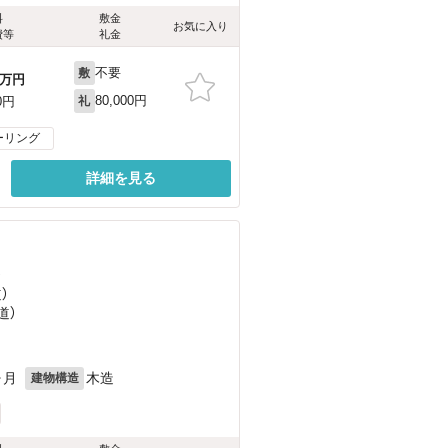
料
敷金
お気に入り
費等
礼金
不要
敷
万円
80,000円
0円
礼
ーリング
詳細を見る
）
）
道）
ヶ月
木造
建物構造