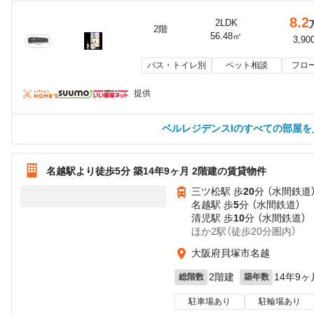
8.2
2LDK
2階
56.48㎡
3,90
バス・トイレ別
ペット相談
フロ
提供
ベルレジデンスIのすべての部屋を
名越駅より徒歩5分 築14年9ヶ月 2階建の賃貸物件
三ツ松駅 歩
20
分 （水間鉄道
名越駅 歩
5
分 （水間鉄道）
清児駅 歩
10
分 （水間鉄道）
ほか2駅（徒歩20分圏内）
大阪府貝塚市名越
2階建
14年9ヶ
総階数
築年数
駐車場あり
駐輪場あり