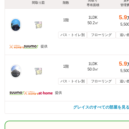
間取り
賃
間取り図
階数
専有面積
管理
5.9
1LDK
1階
50.2㎡
5,50
バス・トイレ別
フローリング
追い
提供
5.9
1LDK
1階
50.0㎡
5,50
バス・トイレ別
フローリング
追い
提供
グレイスのすべての部屋を見