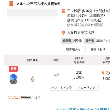
メルヘン三宅Ａ棟の賃貸物件
三ツ松駅 歩
16
分 （水間鉄道
名越駅 歩
7
分 （水間鉄道）
森駅 歩
9
分 （水間鉄道）
ほか3駅（徒歩20分圏内）
大阪府貝塚市名越
2階建
35年2ヶ
総階数
築年数
駐車場あり
駐輪場あり
間取り
賃
間取り図
階数
専有面積
管理
新着
5.7
3DK
2階
55.06㎡
6,00
バス・トイレ別
フローリング
提供
メルヘン三宅Ａ棟のすべての部屋