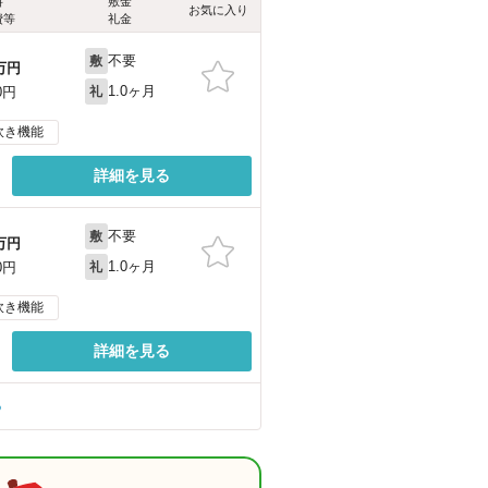
料
敷金
お気に入り
費等
礼金
不要
敷
万円
1.0ヶ月
0円
礼
炊き機能
詳細を見る
不要
敷
万円
1.0ヶ月
0円
礼
炊き機能
詳細を見る
る