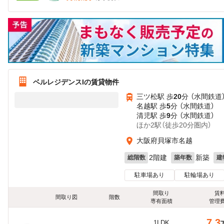
ベルレジデンスIの賃貸物件
三ツ松駅 歩
20
分 （水間鉄道
名越駅 歩
5
分 （水間鉄道）
清児駅 歩
9
分 （水間鉄道）
ほか2駅（徒歩20分圏内）
大阪府貝塚市名越
2階建
新築
総階数
築年数
建
駐車場あり
駐輪場あり
間取り
賃
間取り図
階数
専有面積
管理
7.3
1LDK