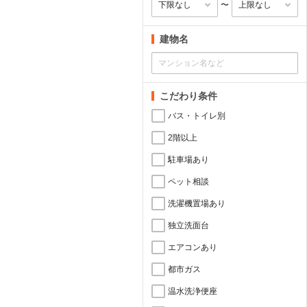
〜
建物名
こだわり条件
バス・トイレ別
2階以上
駐車場あり
ペット相談
洗濯機置場あり
独立洗面台
エアコンあり
都市ガス
温水洗浄便座