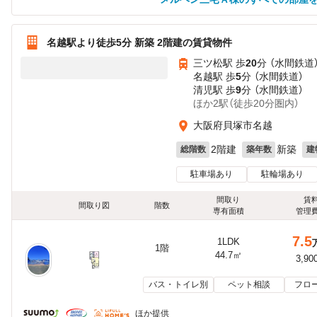
名越駅より徒歩5分 新築 2階建の賃貸物件
三ツ松駅 歩
20
分 （水間鉄道
名越駅 歩
5
分 （水間鉄道）
清児駅 歩
9
分 （水間鉄道）
ほか2駅（徒歩20分圏内）
大阪府貝塚市名越
2階建
新築
総階数
築年数
建
駐車場あり
駐輪場あり
間取り
賃
間取り図
階数
専有面積
管理
7.5
1LDK
1階
44.7㎡
3,90
バス・トイレ別
ペット相談
フロ
ほか提供