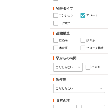
物件タイプ
マンション
アパート
一戸建て
建物構造
鉄筋系
鉄骨系
木造系
ブロック構造
駅からの時間
バス可
築年数
専有面積