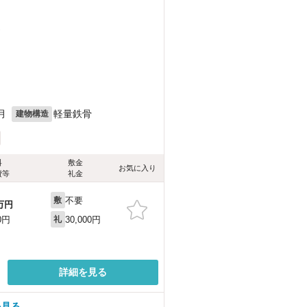
）
月
軽量鉄骨
建物構造
料
敷金
お気に入り
費等
礼金
不要
敷
万円
30,000円
0円
礼
詳細を見る
を見る