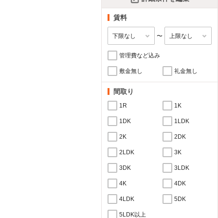
賃料
〜
管理費など込み
敷金無し
礼金無し
間取り
1R
1K
1DK
1LDK
2K
2DK
2LDK
3K
3DK
3LDK
4K
4DK
4LDK
5DK
5LDK以上