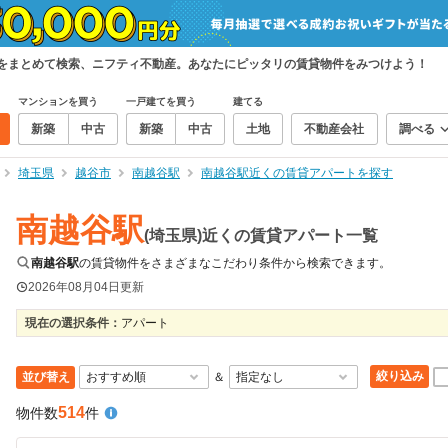
件をまとめて検索、ニフティ不動産。あなたにピッタリの賃貸物件をみつけよう！
マンションを買う
一戸建てを買う
建てる
新築
中古
新築
中古
土地
不動産会社
調べる
埼玉県
越谷市
南越谷駅
南越谷駅近くの賃貸アパートを探す
南越谷駅
(埼玉県)近くの賃貸アパート一覧
南越谷駅
の賃貸物件をさまざまなこだわり条件から検索できます。
2026年08月04日
更新
現在の選択条件：
アパート
絞り込み
並び替え
＆
514
物件数
件