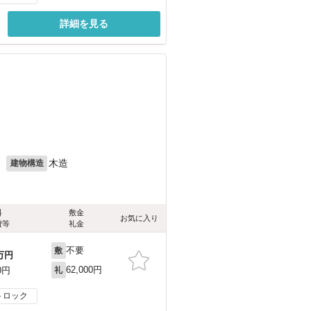
詳細を見る
）
月
木造
建物構造
料
敷金
お気に入り
費等
礼金
不要
敷
万円
62,000円
0円
礼
トロック