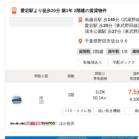
愛宕駅より徒歩20分 築1年 2階建の賃貸物件
南越谷駅 歩
145
分 （武蔵野線
愛宕駅 歩
20
分 （東武野田線
清水公園駅 歩
27
分 （東武野
千葉県野田市堤台９６
2階建
1年
総階数
築年数
建
駐輪場あり
宅配ボックス
間取り
賃
間取り図
階数
専有面積
管理
7.5
1LDK
1階
50.14㎡
4,10
バス・トイレ別
追い炊き機能
南
ほか提供