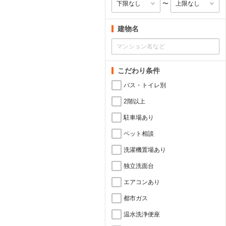
〜
建物名
こだわり条件
バス・トイレ別
2階以上
駐車場あり
ペット相談
洗濯機置場あり
独立洗面台
エアコンあり
都市ガス
温水洗浄便座