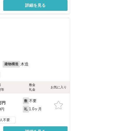
詳細を見る
）
）
月
木造
建物構造
料
敷金
お気に入り
費等
礼金
不要
敷
万円
1.0ヶ月
0円
礼
人不要