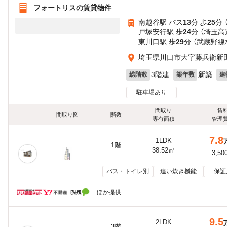
フォートリスの賃貸物件
南越谷駅 バス
13
分 歩
25
分 
戸塚安行駅 歩
24
分 （埼玉高
東川口駅 歩
29
分 （武蔵野線
埼玉県川口市大字藤兵衛新
3階建
新築
総階数
築年数
建
駐車場あり
間取り
賃
間取り図
階数
専有面積
管理
7.8
1LDK
1階
38.52㎡
3,50
バス・トイレ別
追い炊き機能
保証
ほか提供
9.5
2LDK
3階