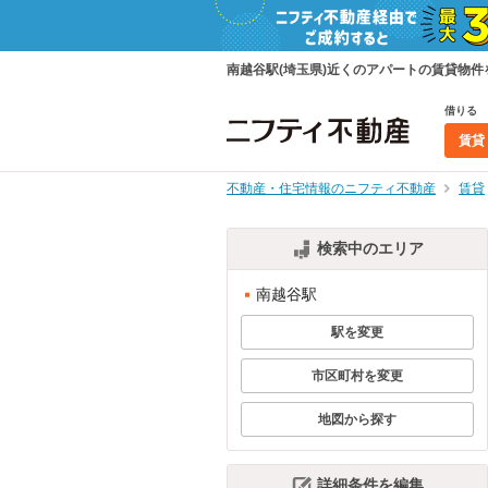
南越谷駅(埼玉県)近くのアパートの賃貸物
借りる
賃貸
不動産・住宅情報のニフティ不動産
賃貸
検索中のエリア
南越谷駅
駅を変更
市区町村を変更
地図から探す
詳細条件を編集