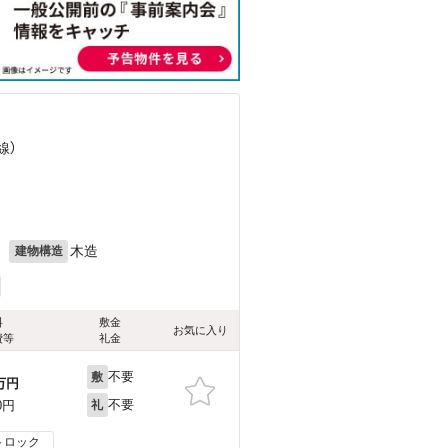
線）
）
月
木造
建物構造
料
敷金
お気に入り
費等
礼金
不要
敷
万円
不要
0円
礼
トロック