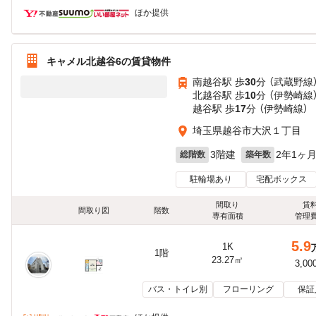
ほか提供
キャメル北越谷6の賃貸物件
南越谷駅 歩
30
分 （武蔵野線
北越谷駅 歩
10
分 （伊勢崎線
越谷駅 歩
17
分 （伊勢崎線）
埼玉県越谷市大沢１丁目
3階建
2年1ヶ
総階数
築年数
駐輪場あり
宅配ボックス
間取り
賃
間取り図
階数
専有面積
管理
5.9
1K
1階
23.27㎡
3,00
バス・トイレ別
フローリング
保証