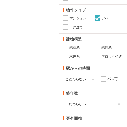
物件タイプ
マンション
アパート
一戸建て
建物構造
鉄筋系
鉄骨系
木造系
ブロック構造
駅からの時間
バス可
築年数
専有面積