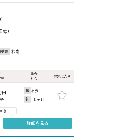
）
）
田線）
木造
物構造
料
敷金
お気に入り
費等
礼金
不要
敷
万円
1.0ヶ月
0円
礼
向き
詳細を見る