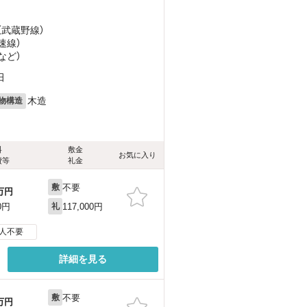
（武蔵野線）
速線）
など
）
田
木造
物構造
料
敷金
お気に入り
費等
礼金
不要
敷
万円
117,000円
0円
礼
人不要
詳細を見る
不要
敷
万円