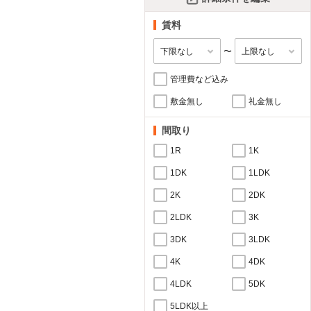
賃料
〜
管理費など込み
敷金無し
礼金無し
間取り
1R
1K
1DK
1LDK
2K
2DK
2LDK
3K
3DK
3LDK
4K
4DK
4LDK
5DK
5LDK以上