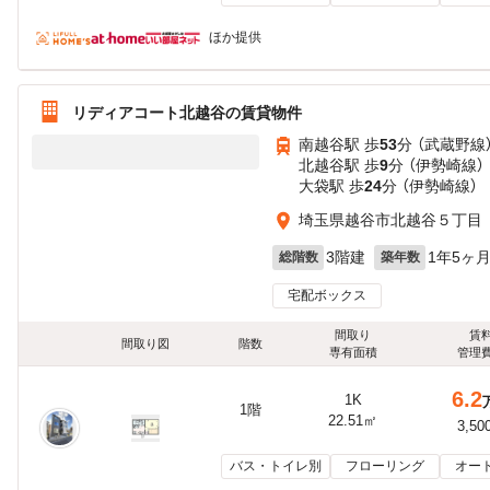
ほか提供
リディアコート北越谷の賃貸物件
南越谷駅 歩
53
分 （武蔵野線
北越谷駅 歩
9
分 （伊勢崎線）
大袋駅 歩
24
分 （伊勢崎線）
埼玉県越谷市北越谷５丁目
3階建
1年5ヶ
総階数
築年数
宅配ボックス
間取り
賃
間取り図
階数
専有面積
管理
6.2
1K
1階
22.51㎡
3,50
バス・トイレ別
フローリング
オー