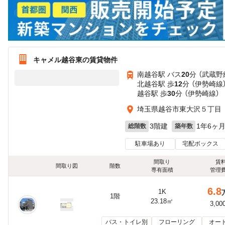
キャメル越谷東の賃貸物件
南越谷駅 バス
20
分 （武蔵野
北越谷駅 歩
12
分 （伊勢崎線
越谷駅 歩
30
分 （伊勢崎線）
埼玉県越谷市東大沢５丁目
3階建
1年6ヶ
総階数
築年数
駐車場あり
宅配ボックス
間取り
賃
間取り図
階数
専有面積
管理
6.8
1K
1階
23.18㎡
3,00
バス・トイレ別
フローリング
オー