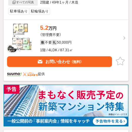
2階建 / 49年1ヶ月 / 木造
すべての写真
駐車場あり
駐輪場あり
5.2
万円
（管理費不要）
不要
50,000円
敷
礼
1階 / 4LDK / 87.31㎡
お問い合わせ
（無料）
提供