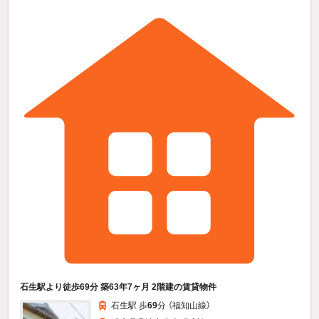
石生駅より徒歩69分 築63年7ヶ月 2階建の賃貸物件
石生駅 歩
69
分 （福知山線）