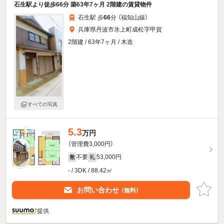
石生駅より徒歩66分 築63年7ヶ月 2階建の賃貸物件
石生駅 歩
66
分 （福知山線）
兵庫県丹波市氷上町成松字甲賀
2階建 / 63年7ヶ月 / 木造
すべての写真
5.3
万円
（管理費3,000円）
不要
53,000円
敷
礼
- / 3DK / 88.42㎡
お問い合わせ
（無料）
提供