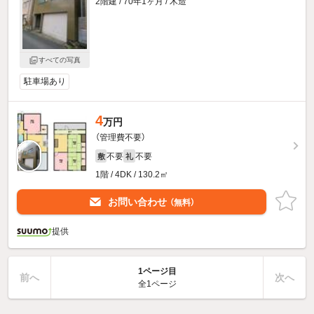
2階建 / 70年1ヶ月 / 木造
すべての写真
駐車場あり
4
万円
（管理費不要）
不要
不要
敷
礼
1階 / 4DK / 130.2㎡
お問い合わせ
（無料）
提供
1ページ目
前へ
次へ
全1ページ