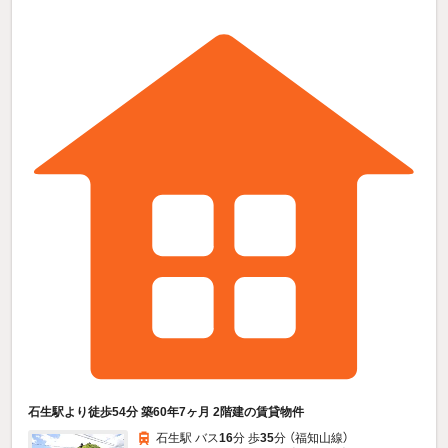
石生駅より徒歩54分 築60年7ヶ月 2階建の賃貸物件
石生駅 バス
16
分 歩
35
分 （福知山線）