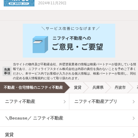
2024年11月29日
他の人はこんな条件で絞り込んでいます！
人気のこだわり条件
バス・トイレ別
2階以上
駐車場あり
ペット相談
当サイトの物件及び不動産会社、外壁塗装業者の情報は検索パートナーが提供している情
報であり、ニフティライフスタイル株式会社は内容の責任を負わないことを予めご了承く
免責
事項
ださい。本サービス内でお客様が入力される個人情報は、検索パートナーが取得し、同社
洗濯機置場あり
独立洗面台
の定める個人情報規約に従って取り扱われます。
不動産・住宅情報のニフティ不動産
賃貸
兵庫県
丹波市
エアコンあり
都市ガス
ニフティ不動産
ニフティ不動産アプリ
温水洗浄便座
オートロック
＼Because／ ニフティ不動産
コンロ2口以上
追焚き機能
賃貸
TV付インターホン
角部屋