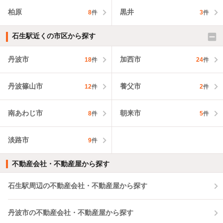
柏原
黒井
8
件
3
件
石生駅近くの市区から探す
丹波市
加西市
18
件
24
件
丹波篠山市
養父市
12
件
2
件
南あわじ市
朝来市
8
件
5
件
淡路市
9
件
不動産会社・不動産屋から探す
石生駅周辺の不動産会社・不動産屋から探す
丹波市の不動産会社・不動産屋から探す