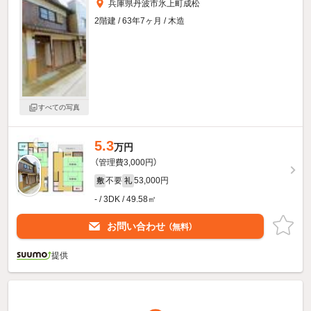
兵庫県丹波市氷上町成松
2階建 / 63年7ヶ月 / 木造
すべての写真
5.3
万円
（管理費3,000円）
不要
53,000円
敷
礼
- / 3DK / 49.58㎡
お問い合わせ
（無料）
提供