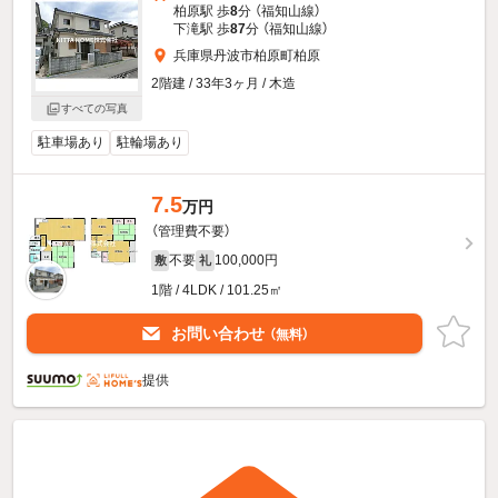
柏原駅 歩
8
分 （福知山線）
下滝駅 歩
87
分 （福知山線）
兵庫県丹波市柏原町柏原
2階建 / 33年3ヶ月 / 木造
すべての写真
駐車場あり
駐輪場あり
7.5
万円
（管理費不要）
不要
100,000円
敷
礼
1階 / 4LDK / 101.25㎡
お問い合わせ
（無料）
提供