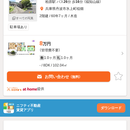
柏原駅 バス
26
分 歩
16
分 （福知山線）
兵庫県丹波市氷上町稲畑
2階建 / 60年7ヶ月 / 木造
すべての写真
駐車場あり
8
万円
（管理費不要）
1.0ヶ月
1.0ヶ月
敷
礼
- / 8DK / 102.04㎡
お問い合わせ
（無料）
提供
ニフティ不動産
ダウンロード
賃貸アプリ