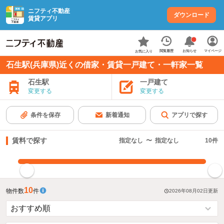
ニフティ不動産
ダウンロード
賃貸アプリ
お知らせ
閲覧履歴
マイページ
お気に入り
石生駅(兵庫県)近くの借家・賃貸一戸建て・一軒家一覧
石生駅
一戸建て
変更する
変更する
条件を保存
新着通知
アプリで探す
賃料で探す
指定なし
〜
指定なし
10
件
指定した賃料で絞り込む
10
物件数
件
2026年08月02日
更新