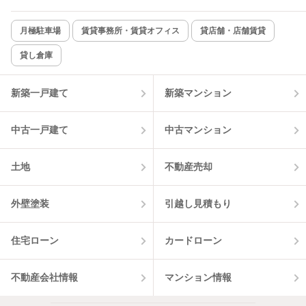
新着のみ
インターネット無料
月極駐車場
賃貸事務所・賃貸オフィス
貸店舗・店舗賃貸
貸し倉庫
該当件数:
物件一覧に反映
10
件
新築一戸建て
新築マンション
中古一戸建て
中古マンション
土地
不動産売却
外壁塗装
引越し見積もり
住宅ローン
カードローン
不動産会社情報
マンション情報