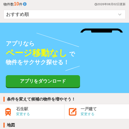
10
物件数
件
2026年08月02日
更新
アプリなら
ページ移動なし
で
物件をサクサク探せる！
アプリをダウンロード
条件を変えて候補の物件を増やそう！
石生駅
一戸建て
変更する
変更する
地図