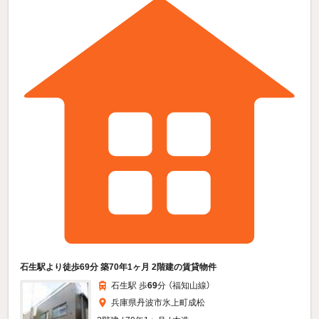
石生駅より徒歩69分 築70年1ヶ月 2階建の賃貸物件
石生駅 歩
69
分 （福知山線）
兵庫県丹波市氷上町成松