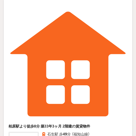
柏原駅より徒歩8分 築33年3ヶ月 2階建の賃貸物件
石生駅 歩
49
分 （福知山線）