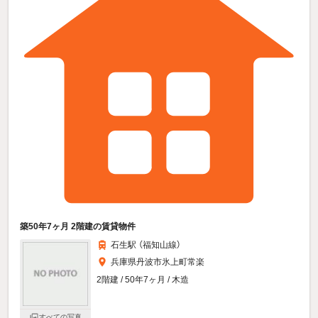
築50年7ヶ月 2階建の賃貸物件
石生駅 （福知山線）
兵庫県丹波市氷上町常楽
2階建 / 50年7ヶ月 / 木造
すべての写真