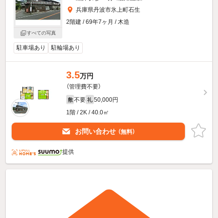
兵庫県丹波市氷上町石生
2階建 / 69年7ヶ月 / 木造
すべての写真
駐車場あり
駐輪場あり
3.5
万円
（管理費不要）
不要
50,000円
敷
礼
1階 / 2K / 40.0㎡
お問い合わせ
（無料）
提供