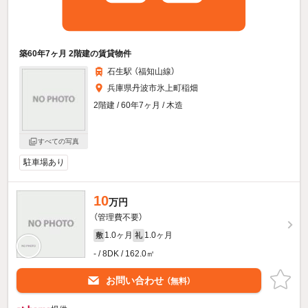
築60年7ヶ月 2階建の賃貸物件
石生駅 （福知山線）
兵庫県丹波市氷上町稲畑
2階建 / 60年7ヶ月 / 木造
すべての写真
駐車場あり
10
万円
（管理費不要）
1.0ヶ月
1.0ヶ月
敷
礼
- / 8DK / 162.0㎡
お問い合わせ
（無料）