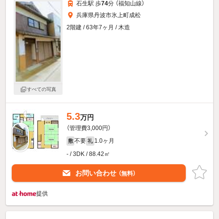
石生駅 歩
74
分 （福知山線）
兵庫県丹波市氷上町成松
2階建 / 63年7ヶ月 / 木造
すべての写真
5.3
万円
（管理費3,000円）
不要
1.0ヶ月
敷
礼
- / 3DK / 88.42㎡
お問い合わせ
（無料）
提供