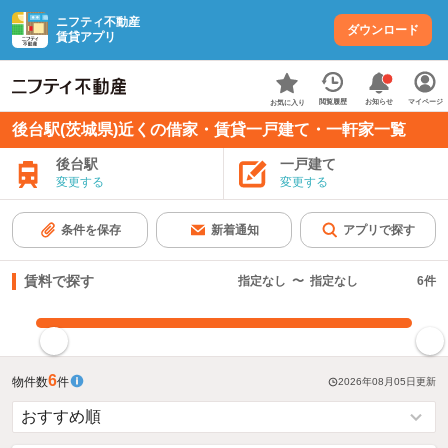
ニフティ不動産
ダウンロード
賃貸アプリ
お知らせ
閲覧履歴
マイページ
お気に入り
後台駅(茨城県)近くの借家・賃貸一戸建て・一軒家一覧
後台駅
一戸建て
変更する
変更する
条件を保存
新着通知
アプリで探す
賃料で探す
指定なし
〜
指定なし
6
件
指定した賃料で絞り込む
6
物件数
件
2026年08月05日
更新