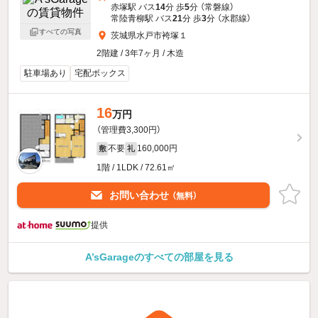
赤塚駅 バス
14
分 歩
5
分 （常磐線）
常陸青柳駅 バス
21
分 歩
3
分 （水郡線）
すべての写真
茨城県水戸市袴塚１
2階建 / 3年7ヶ月 / 木造
駐車場あり
宅配ボックス
16
万円
（管理費3,300円）
不要
160,000円
敷
礼
1階 / 1LDK / 72.61㎡
お問い合わせ
（無料）
提供
A’sGarageのすべての部屋を見る