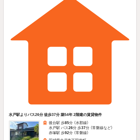
水戸駅よりバス26分 徒歩37分 築54年 2階建の賃貸物件
後台駅 歩
85
分 （水郡線）
水戸駅 バス
26
分 歩
37
分 （常磐線
など
）
赤塚駅 歩
92
分 （常磐線）