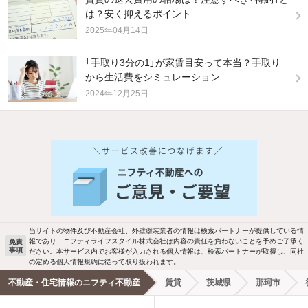
は？安く抑えるポイント
2025年04月14日
「手取り3分の1」が家賃目安って本当？手取り
から生活費をシミュレーション
2024年12月25日
他の人はこんな条件で絞り込んでいます！
人気のこだわり条件
バス・トイレ別
2階以上
駐車場あり
ペット相談
当サイトの物件及び不動産会社、外壁塗装業者の情報は検索パートナーが提供している情
報であり、ニフティライフスタイル株式会社は内容の責任を負わないことを予めご了承く
免責
事項
ださい。本サービス内でお客様が入力される個人情報は、検索パートナーが取得し、同社
洗濯機置場あり
独立洗面台
の定める個人情報規約に従って取り扱われます。
不動産・住宅情報のニフティ不動産
賃貸
茨城県
那珂市
エアコンあり
都市ガス