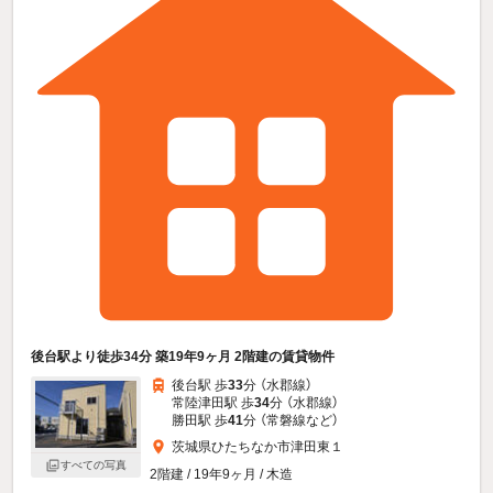
後台駅より徒歩34分 築19年9ヶ月 2階建の賃貸物件
後台駅 歩
33
分 （水郡線）
常陸津田駅 歩
34
分 （水郡線）
勝田駅 歩
41
分 （常磐線
など
）
茨城県ひたちなか市津田東１
すべての写真
2階建 / 19年9ヶ月 / 木造