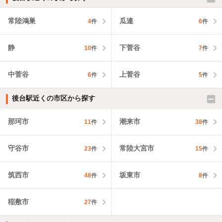
常陸鴻巣
瓜連
4
件
6
件
静
下菅谷
10
件
7
件
中菅谷
上菅谷
6
件
5
件
後台駅近くの市区から探す
那珂市
潮来市
11
件
38
件
守谷市
常陸大宮市
23
件
15
件
筑西市
坂東市
48
件
8
件
稲敷市
27
件