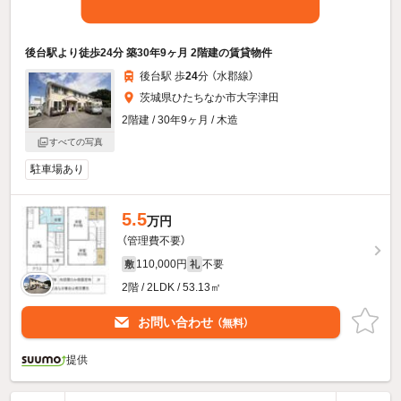
後台駅より徒歩24分 築30年9ヶ月 2階建の賃貸物件
後台駅 歩
24
分 （水郡線）
茨城県ひたちなか市大字津田
2階建 / 30年9ヶ月 / 木造
すべての写真
駐車場あり
5.5
万円
（管理費不要）
110,000円
不要
敷
礼
2階 / 2LDK / 53.13㎡
お問い合わせ
（無料）
提供