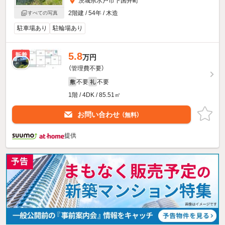
茨城県水戸市下国井町
2階建 / 54年 / 木造
すべての写真
駐車場あり
駐輪場あり
5.8
新着
万円
（管理費不要）
不要
不要
敷
礼
1階 / 4DK / 85.51㎡
お問い合わせ
（無料）
提供