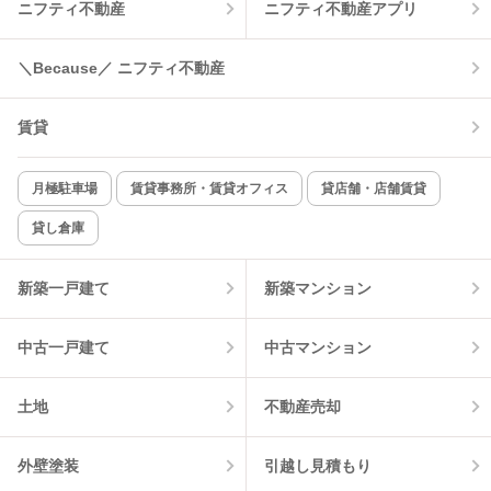
ニフティ不動産
ニフティ不動産アプリ
温水洗浄便座
オートロック
＼Because／ ニフティ不動産
コンロ2口以上
追焚き機能
賃貸
TV付インターホン
角部屋
新着のみ
インターネット無料
月極駐車場
賃貸事務所・賃貸オフィス
貸店舗・店舗賃貸
貸し倉庫
該当件数:
物件一覧に反映
6
件
新築一戸建て
新築マンション
中古一戸建て
中古マンション
土地
不動産売却
外壁塗装
引越し見積もり