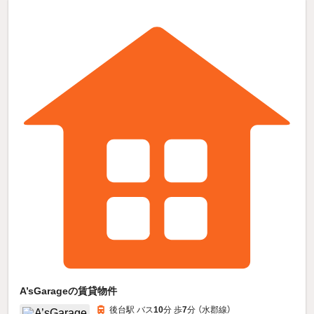
A’sGarageの賃貸物件
後台駅 バス
10
分 歩
7
分 （水郡線）