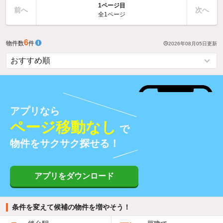
1ページ目
前へ
次へ
全1ページ
6
物件数
件
2026年08月05日
更新
アプリなら
ページ移動なし
で
物件をサクサク探せる！
アプリをダウンロード
条件を変えて候補の物件を増やそう！