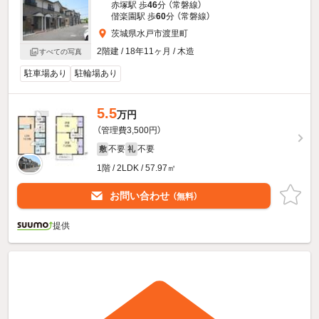
赤塚駅 歩
46
分 （常磐線）
偕楽園駅 歩
60
分 （常磐線）
茨城県水戸市渡里町
2階建 / 18年11ヶ月 / 木造
すべての写真
駐車場あり
駐輪場あり
5.5
万円
（管理費3,500円）
不要
不要
敷
礼
1階 / 2LDK / 57.97㎡
お問い合わせ
（無料）
提供