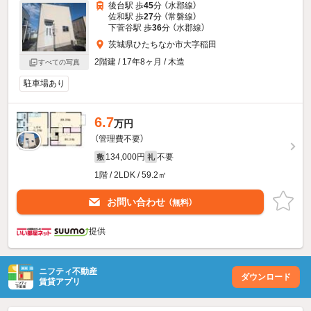
後台駅 歩
45
分 （水郡線）
佐和駅 歩
27
分 （常磐線）
下菅谷駅 歩
36
分 （水郡線）
茨城県ひたちなか市大字稲田
2階建 / 17年8ヶ月 / 木造
すべての写真
駐車場あり
6.7
万円
（管理費不要）
134,000円
不要
敷
礼
1階 / 2LDK / 59.2㎡
お問い合わせ
（無料）
提供
ニフティ不動産
ダウンロード
賃貸アプリ