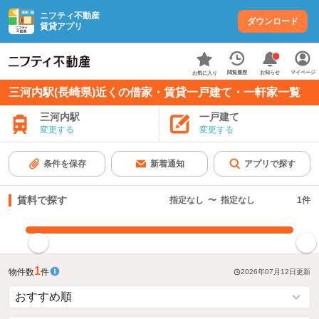
ニフティ不動産
ダウンロード
賃貸アプリ
お知らせ
閲覧履歴
マイページ
お気に入り
三河内駅(長崎県)近くの借家・賃貸一戸建て・一軒家一覧
三河内駅
一戸建て
変更する
変更する
条件を保存
新着通知
アプリで探す
賃料で探す
指定なし
〜
指定なし
1
件
指定した賃料で絞り込む
1
物件数
件
2026年07月12日
更新