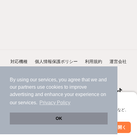
対応機種
個人情報保護ポリシー
利用規約
運営会社
ヘルプ・お問い合わせ
採用情報
By using our services, you agree that we and
our
partners
use cookies to improve
advertising and enhance your experience on
アプリに切り替えて、サクサクお部屋探し
our services.
Privacy Policy
会員登録なしですぐ使える。マップ検索やお気に入り保存など、
©NIFTY Lifestyle Co., Ltd.
アプリ限定の便利な機能が使えます！
OK
Web版で続行
アプリを開く
駅・沿線を変更
絞り込み条件を変更