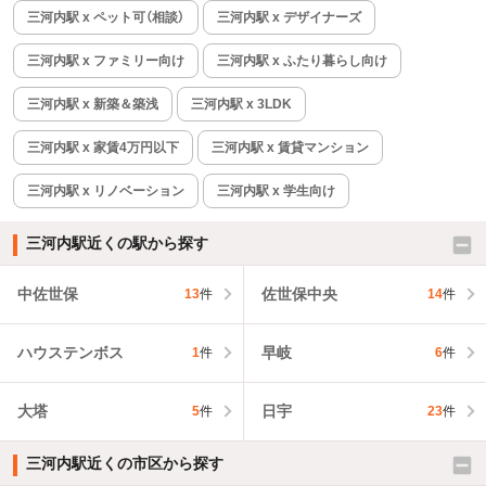
三河内駅 x ペット可（相談）
三河内駅 x デザイナーズ
三河内駅 x ファミリー向け
三河内駅 x ふたり暮らし向け
三河内駅 x 新築＆築浅
三河内駅 x 3LDK
三河内駅 x 家賃4万円以下
三河内駅 x 賃貸マンション
三河内駅 x リノベーション
三河内駅 x 学生向け
三河内駅近くの駅から探す
中佐世保
佐世保中央
13
件
14
件
ハウステンボス
早岐
1
件
6
件
大塔
日宇
5
件
23
件
三河内駅近くの市区から探す