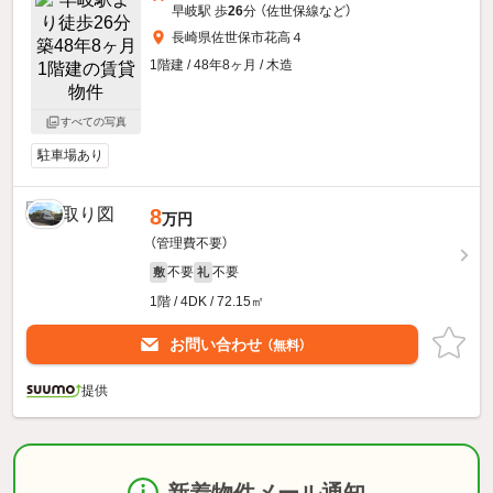
早岐駅 歩
26
分 （佐世保線
など
）
長崎県佐世保市花高４
1階建 / 48年8ヶ月 / 木造
すべての写真
駐車場あり
8
万円
（管理費不要）
不要
不要
敷
礼
1階 / 4DK / 72.15㎡
お問い合わせ
（無料）
提供
新着物件メール通知