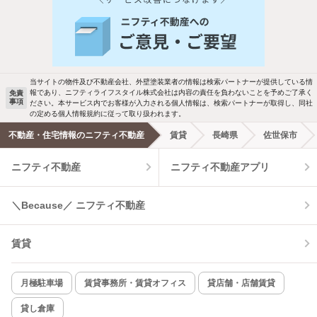
人気のこだわり条件
バス・トイレ別
2階以上
駐車場あり
ペット相談
当サイトの物件及び不動産会社、外壁塗装業者の情報は検索パートナーが提供している情
報であり、ニフティライフスタイル株式会社は内容の責任を負わないことを予めご了承く
免責
洗濯機置場あり
独立洗面台
事項
ださい。本サービス内でお客様が入力される個人情報は、検索パートナーが取得し、同社
の定める個人情報規約に従って取り扱われます。
エアコンあり
都市ガス
不動産・住宅情報のニフティ不動産
賃貸
長崎県
佐世保市
ニフティ不動産
ニフティ不動産アプリ
温水洗浄便座
オートロック
コンロ2口以上
追焚き機能
＼Because／ ニフティ不動産
TV付インターホン
角部屋
賃貸
新着のみ
インターネット無料
月極駐車場
賃貸事務所・賃貸オフィス
貸店舗・店舗賃貸
貸し倉庫
該当件数: