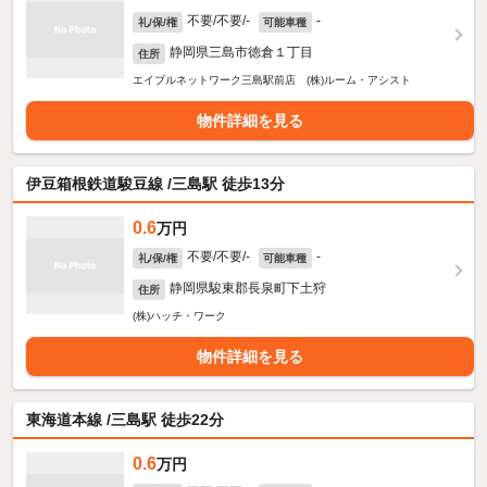
不要/不要/-
-
礼/保/権
可能車種
静岡県三島市徳倉１丁目
住所
エイブルネットワーク三島駅前店 (株)ルーム・アシスト
物件詳細を見る
伊豆箱根鉄道駿豆線 /三島駅 徒歩13分
0.6
万円
不要/不要/-
-
礼/保/権
可能車種
静岡県駿東郡長泉町下土狩
住所
(株)ハッチ・ワーク
物件詳細を見る
東海道本線 /三島駅 徒歩22分
0.6
万円