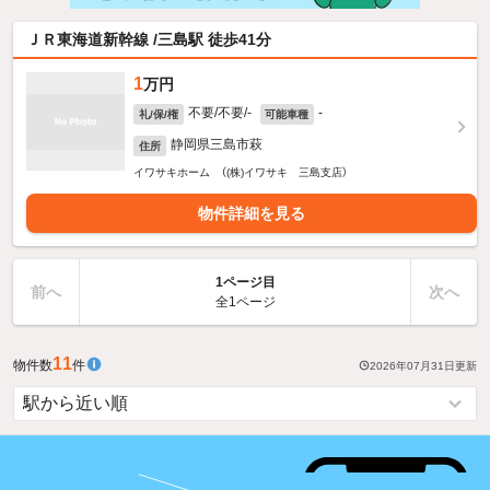
ＪＲ東海道新幹線 /三島駅 徒歩41分
1
万円
不要/不要/-
-
礼/保/権
可能車種
静岡県三島市萩
住所
イワサキホーム （(株)イワサキ 三島支店）
物件詳細を見る
1ページ目
前へ
次へ
全1ページ
11
物件数
件
2026年07月31日
更新