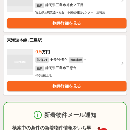
静岡県三島市徳倉２丁目
住所
富士伊豆農業協同組合 不動産相談センター 三島店
物件詳細を見る
東海道本線 /三島駅
0.5
万円
不要/不要/-
-
礼/保/権
可能車種
静岡県三島市三恵台
住所
(株)荘苑土地
物件詳細を見る
新着物件メール通知
検索中の条件の新着物件情報をいち早