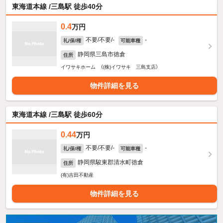
東海道本線 /三島駅 徒歩40分
0.4
万円
不要/不要/-
-
礼/保/権
可能車種
静岡県三島市徳倉
住所
イワサキホーム （(株)イワサキ 三島支店）
物件詳細を見る
東海道本線 /三島駅 徒歩60分
0.44
万円
不要/不要/-
-
礼/保/権
可能車種
静岡県駿東郡清水町徳倉
住所
(有)吉田不動産
物件詳細を見る