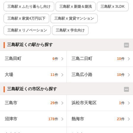
三島駅 x ふたり暮らし向け
三島駅 x 新築＆築浅
三島駅 x 3LDK
三島駅 x 家賃4万円以下
三島駅 x 賃貸マンション
三島駅 x リノベーション
三島駅 x 学生向け
三島駅近くの駅から探す
三島田町
三島二日町
6
件
10
件
大場
三島広小路
11
件
10
件
三島駅近くの市区から探す
三島市
浜松市天竜区
29
件
1
件
沼津市
熱海市
178
件
23
件