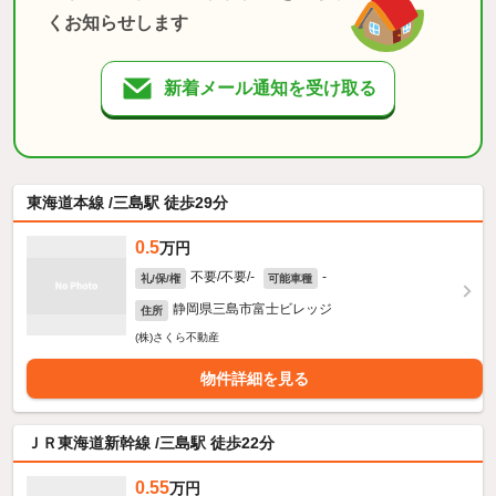
くお知らせします
新着メール通知を受け取る
東海道本線 /三島駅 徒歩29分
0.5
万円
不要/不要/-
-
礼/保/権
可能車種
静岡県三島市富士ビレッジ
住所
(株)さくら不動産
物件詳細を見る
ＪＲ東海道新幹線 /三島駅 徒歩22分
0.55
万円