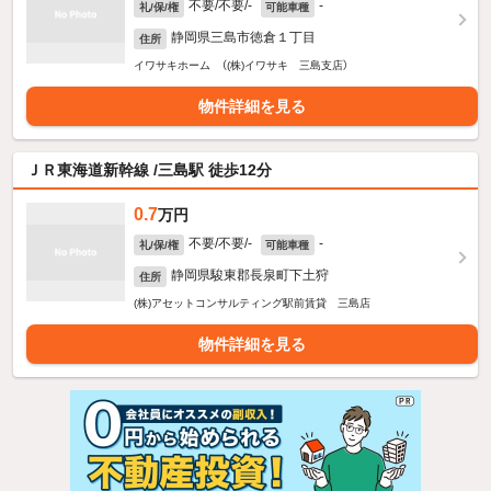
不要/不要/-
-
礼/保/権
可能車種
静岡県三島市徳倉１丁目
住所
イワサキホーム （(株)イワサキ 三島支店）
物件詳細を見る
ＪＲ東海道新幹線 /三島駅 徒歩12分
0.7
万円
不要/不要/-
-
礼/保/権
可能車種
静岡県駿東郡長泉町下土狩
住所
(株)アセットコンサルティング駅前賃貸 三島店
物件詳細を見る