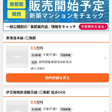
東海道本線 /三島駅
0.5
万円
不要/不要/-
-
礼/保/権
可能車種
静岡県駿東郡清水町長沢
住所
(株)三須建設
物件詳細を見る
伊豆箱根鉄道駿豆線 /三島駅 徒歩24分
0.5
万円
不要/不要/-
-
礼/保/権
可能車種