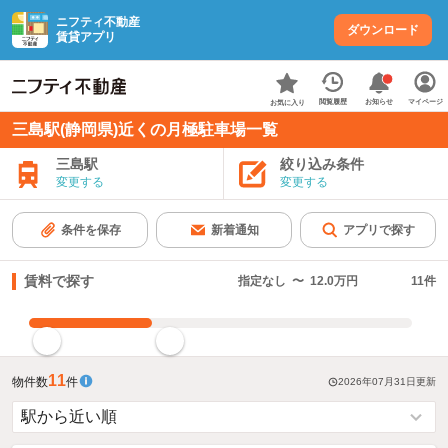
ニフティ不動産
ダウンロード
賃貸アプリ
お知らせ
閲覧履歴
マイページ
お気に入り
三島駅(静岡県)近くの月極駐車場一覧
三島駅
絞り込み条件
変更する
変更する
条件を保存
新着通知
アプリで探す
賃料で探す
指定なし
〜
12.0万円
11
件
指定した賃料で絞り込む
11
物件数
件
2026年07月31日
更新