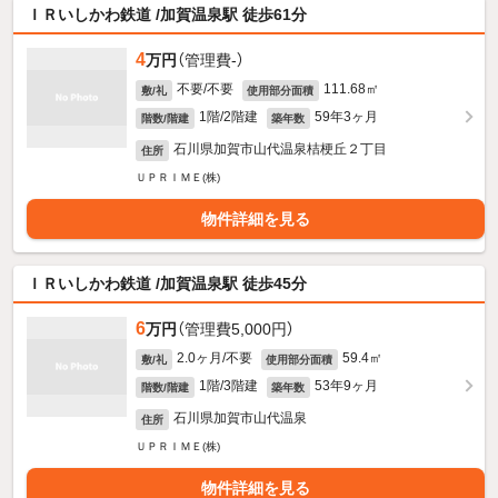
ＩＲいしかわ鉄道 /加賀温泉駅 徒歩61分
4
万円
（管理費-）
不要/不要
111.68㎡
敷/礼
使用部分面積
1階/2階建
59年3ヶ月
階数/階建
築年数
石川県加賀市山代温泉桔梗丘２丁目
住所
ＵＰＲＩＭＥ(株)
物件詳細を見る
ＩＲいしかわ鉄道 /加賀温泉駅 徒歩45分
6
万円
（管理費5,000円）
2.0ヶ月/不要
59.4㎡
敷/礼
使用部分面積
1階/3階建
53年9ヶ月
階数/階建
築年数
石川県加賀市山代温泉
住所
ＵＰＲＩＭＥ(株)
物件詳細を見る