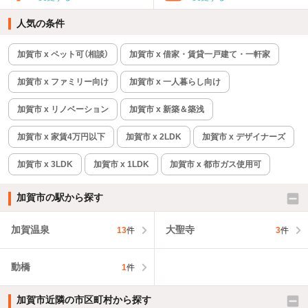
人気の条件
加賀市 x ペット可（相談）
加賀市 x 借家・賃貸一戸建て・一軒家
加賀市 x ファミリー向け
加賀市 x 一人暮らし向け
加賀市 x リノベーション
加賀市 x 新築＆築浅
加賀市 x 家賃4万円以下
加賀市 x 2LDK
加賀市 x デザイナーズ
加賀市 x 3LDK
加賀市 x 1LDK
加賀市 x 都市ガス使用可
加賀市の駅から探す
加賀温泉
大聖寺
13
件
3
件
動橋
1
件
加賀市近隣の市区町村から探す