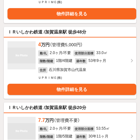
ＵＰＲＩＭＥ(株)
物件詳細を見る
ＩＲいしかわ鉄道 /加賀温泉駅 徒歩48分
4
万円
（管理費5,000円）
2.0ヶ月/不要
33.0㎡
敷/礼
使用部分面積
1階/4階建
53年9ヶ月
階数/階建
築年数
石川県加賀市山代温泉
住所
ＵＰＲＩＭＥ(株)
物件詳細を見る
ＩＲいしかわ鉄道 /加賀温泉駅 徒歩20分
7.7
万円
（管理費不要）
2.0ヶ月/不要
53.55㎡
敷/礼
使用部分面積
1階/5階建
30年11ヶ月
階数/階建
築年数