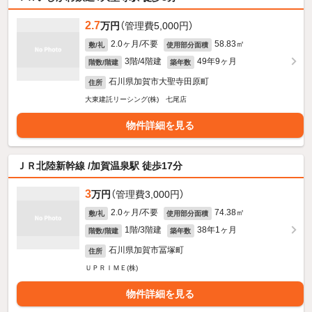
2.7
万円
（管理費5,000円）
2.0ヶ月/不要
58.83㎡
敷/礼
使用部分面積
3階/4階建
49年9ヶ月
階数/階建
築年数
石川県加賀市大聖寺田原町
住所
大東建託リーシング(株) 七尾店
物件詳細を見る
ＪＲ北陸新幹線 /加賀温泉駅 徒歩17分
3
万円
（管理費3,000円）
2.0ヶ月/不要
74.38㎡
敷/礼
使用部分面積
1階/3階建
38年1ヶ月
階数/階建
築年数
石川県加賀市冨塚町
住所
ＵＰＲＩＭＥ(株)
物件詳細を見る