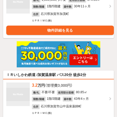
敷/礼
使用部分面積
1階/5階建
30年11ヶ月
階数/階建
築年数
石川県加賀市加茂町
住所
ＵＰＲＩＭＥ(株)
物件詳細を見る
ＩＲいしかわ鉄道 /加賀温泉駅 バス20分 徒歩2分
3.2
万円
（管理費3,000円）
不要/不要
80.85㎡
敷/礼
使用部分面積
1階/3階建
43年4ヶ月
階数/階建
築年数
石川県加賀市山中温泉薬師町
住所
ＵＰＲＩＭＥ(株)