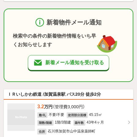
新着物件メール通知
検索中の条件の新着物件情報をいち早
くお知らせします
新着メール通知を受け取る
ＩＲいしかわ鉄道 /加賀温泉駅 バス20分 徒歩2分
3.2
万円
（管理費3,000円）
不要/不要
45.15㎡
敷/礼
使用部分面積
1階/3階建
43年4ヶ月
階数/階建
築年数
石川県加賀市山中温泉薬師町
住所