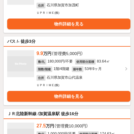
石川県加賀市加茂町
住所
ＵＰＲＩＭＥ(株)
物件詳細を見る
バス /- 徒歩3分
9.9
万円
（管理費5,000円）
180,000円/不要
83.64㎡
敷/礼
使用部分面積
1階/4階建
53年9ヶ月
階数/階建
築年数
石川県加賀市山代温泉
住所
ＵＰＲＩＭＥ(株)
物件詳細を見る
ＪＲ北陸新幹線 /加賀温泉駅 徒歩16分
27.5
万円
（管理費10,000円）
1,000,000円/不要
174.63㎡