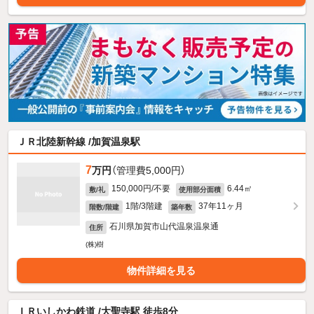
ＪＲ北陸新幹線 /加賀温泉駅
7
万円
（管理費5,000円）
150,000円/不要
6.44㎡
敷/礼
使用部分面積
1階/3階建
37年11ヶ月
階数/階建
築年数
石川県加賀市山代温泉温泉通
住所
(株)樹
物件詳細を見る
ＩＲいしかわ鉄道 /大聖寺駅 徒歩8分