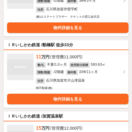
-/2階建
38年3ヶ月
階数/階建
築年数
石川県加賀市曽宇町
住所
(株)エステートブラザー テナントの窓口金沢店
物件詳細を見る
ＩＲいしかわ鉄道 /動橋駅 徒歩33分
11
万円
（管理費11,000円）
不要/1.0ヶ月
593.63㎡
敷/礼
使用部分面積
-/2階建
33年11ヶ月
階数/階建
築年数
石川県加賀市片山津温泉
住所
梢不動産(株)
物件詳細を見る
ＩＲいしかわ鉄道 /加賀温泉駅
15
万円
（管理費12,000円）