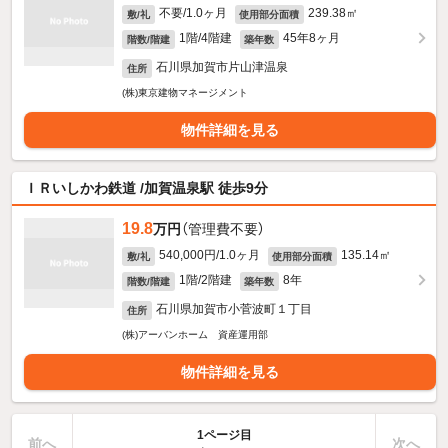
不要/1.0ヶ月
239.38㎡
敷/礼
使用部分面積
1階/4階建
45年8ヶ月
階数/階建
築年数
石川県加賀市片山津温泉
住所
(株)東京建物マネージメント
物件詳細を見る
ＩＲいしかわ鉄道 /加賀温泉駅 徒歩9分
19.8
万円
（管理費不要）
540,000円/1.0ヶ月
135.14㎡
敷/礼
使用部分面積
1階/2階建
8年
階数/階建
築年数
石川県加賀市小菅波町１丁目
住所
(株)アーバンホーム 資産運用部
物件詳細を見る
1ページ目
前へ
次へ