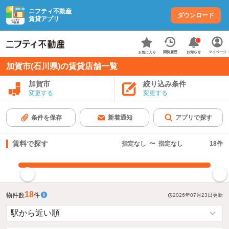
ニフティ不動産
ダウンロード
賃貸アプリ
お知らせ
閲覧履歴
マイページ
お気に入り
加賀市(石川県)の賃貸店舗一覧
加賀市
絞り込み条件
変更する
変更する
条件を保存
新着通知
アプリで探す
賃料で探す
指定なし
〜
指定なし
18
件
指定した賃料で絞り込む
18
物件数
件
2026年07月23日
更新