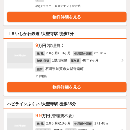
(株)クラスコ ＧＯテナント金沢店
物件詳細を見る
ＩＲいしかわ鉄道 /大聖寺駅 徒歩7分
9
万円
（管理費-）
2.0ヶ月/1.0ヶ月
85.18㎡
敷/礼
使用部分面積
1階/3階建
48年9ヶ月
階数/階建
築年数
石川県加賀市大聖寺南町
住所
アド地所
物件詳細を見る
ハピラインふくい /大聖寺駅 徒歩35分
9.9
万円
（管理費不要）
2.0ヶ月/2.0ヶ月
171.48㎡
敷/礼
使用部分面積