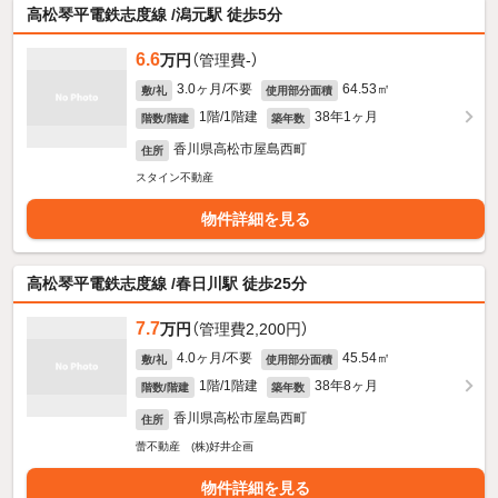
高松琴平電鉄志度線 /潟元駅 徒歩5分
6.6
万円
（管理費-）
3.0ヶ月/不要
64.53㎡
敷/礼
使用部分面積
1階/1階建
38年1ヶ月
階数/階建
築年数
香川県高松市屋島西町
住所
スタイン不動産
物件詳細を見る
高松琴平電鉄志度線 /春日川駅 徒歩25分
7.7
万円
（管理費2,200円）
4.0ヶ月/不要
45.54㎡
敷/礼
使用部分面積
1階/1階建
38年8ヶ月
階数/階建
築年数
香川県高松市屋島西町
住所
蕾不動産 (株)好井企画
物件詳細を見る