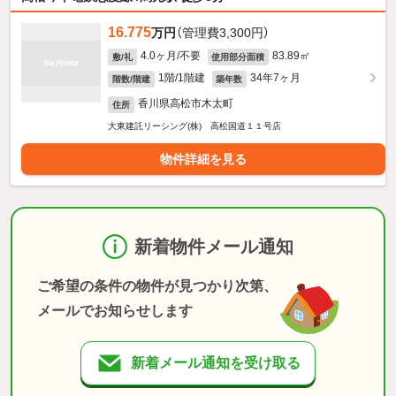
16.775
万円
（管理費3,300円）
4.0ヶ月/不要
83.89㎡
敷/礼
使用部分面積
1階/1階建
34年7ヶ月
階数/階建
築年数
香川県高松市木太町
住所
大東建託リーシング(株) 高松国道１１号店
物件詳細を見る
新着物件メール通知
ご希望の条件の物件が見つかり次第、
メールでお知らせします
新着メール通知を受け取る