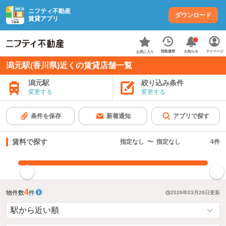
ニフティ不動産
ダウンロード
賃貸アプリ
お知らせ
閲覧履歴
マイページ
お気に入り
潟元駅(香川県)近くの賃貸店舗一覧
潟元駅
絞り込み条件
変更する
変更する
条件を保存
新着通知
アプリで探す
賃料で探す
指定なし
〜
指定なし
4
件
指定した賃料で絞り込む
4
物件数
件
2026年03月26日
更新