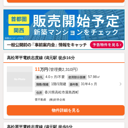
高松琴平電鉄志度線 /潟元駅 徒歩16分
11
万円
（管理費2,310円）
4.0ヶ月/不要
57.98㎡
敷/礼
使用部分面積
1階/1階建
31年4ヶ月
階数/階建
築年数
香川県高松市屋島西町
住所
蕾不動産 (株)好井企画
物件詳細を見る
高松琴平電鉄志度線 /潟元駅 徒歩5分