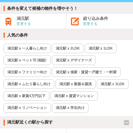
条件を変えて候補の物件を増やそう！
潟元駅
絞り込み条件
変更する
変更する
人気の条件
潟元駅 x 一人暮らし向け
潟元駅 x 2LDK
潟元駅 x 1LDK
潟元駅 x ペット可（相談）
潟元駅 x デザイナーズ
潟元駅 x ファミリー向け
潟元駅 x 借家・賃貸一戸建て・一軒家
潟元駅 x ふたり暮らし向け
潟元駅 x 新築＆築浅
潟元駅 x 3LDK
潟元駅 x 家賃4万円以下
潟元駅 x 賃貸マンション
潟元駅 x リノベーション
潟元駅 x 学生向け
潟元駅近くの駅から探す