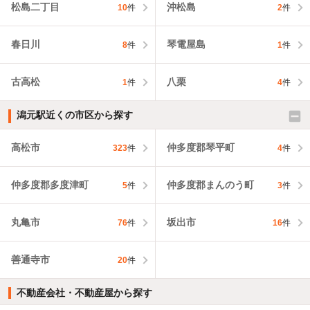
松島二丁目
沖松島
10
件
2
件
春日川
琴電屋島
8
件
1
件
古高松
八栗
1
件
4
件
潟元駅近くの市区から探す
高松市
仲多度郡琴平町
323
件
4
件
仲多度郡多度津町
仲多度郡まんのう町
5
件
3
件
丸亀市
坂出市
76
件
16
件
善通寺市
20
件
不動産会社・不動産屋から探す