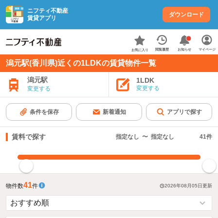
ニフティ不動産
ダウンロード
賃貸アプリ
お知らせ
閲覧履歴
マイページ
お気に入り
潟元駅(香川県)近くの1LDKの賃貸物件一覧
潟元駅
1LDK
変更する
変更する
条件を保存
新着通知
アプリで探す
賃料で探す
指定なし
〜
指定なし
41
件
指定した賃料で絞り込む
41
物件数
件
2026年08月05日
更新