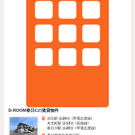
D-ROOM春日Cの賃貸物件
潟元駅 歩
20
分 （琴電志度線）
木太町駅 歩
13
分 （高徳線）
春日川駅 歩
20
分 （琴電志度線）