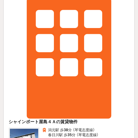
シャインポート屋島４Ａの賃貸物件
潟元駅 歩
38
分 （琴電志度線）
春日川駅 歩
35
分 （琴電志度線）