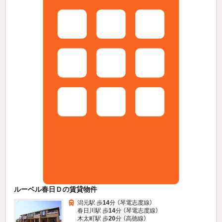
ルーベル春日Ｄの賃貸物件
潟元駅 歩
14
分 （琴電志度線）
春日川駅 歩
14
分 （琴電志度線）
木太町駅 歩
20
分 （高徳線）