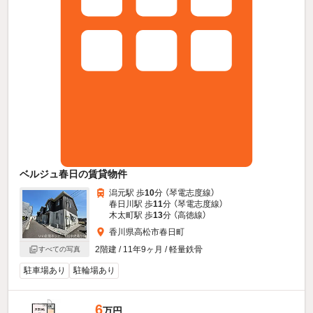
ベルジュ春日の賃貸物件
潟元駅 歩
10
分 （琴電志度線）
春日川駅 歩
11
分 （琴電志度線）
木太町駅 歩
13
分 （高徳線）
香川県高松市春日町
2階建 / 11年9ヶ月 / 軽量鉄骨
すべての写真
駐車場あり
駐輪場あり
6
万円