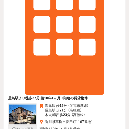
屋島駅より徒歩27分 築10年1ヶ月 2階建の賃貸物件
潟元駅 歩
15
分 （琴電志度線）
屋島駅 歩
21
分 （高徳線）
木太町駅 歩
23
分 （高徳線）
香川県高松市春日町1167番地1
2階建 / 10年1ヶ月 / 鉄骨造
すべての写真