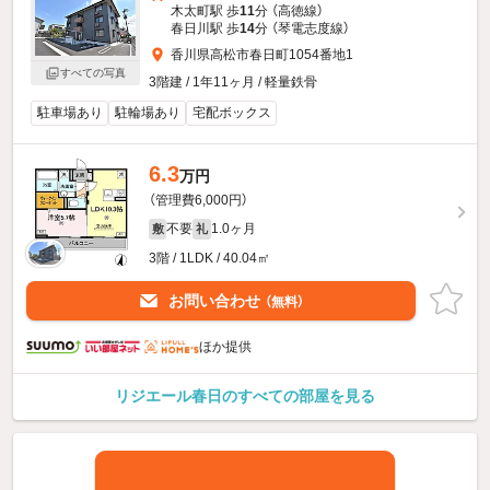
木太町駅 歩
11
分 （高徳線）
春日川駅 歩
14
分 （琴電志度線）
香川県高松市春日町1054番地1
すべての写真
3階建 / 1年11ヶ月 / 軽量鉄骨
駐車場あり
駐輪場あり
宅配ボックス
6.3
万円
（管理費6,000円）
不要
1.0ヶ月
敷
礼
3階 / 1LDK / 40.04㎡
お問い合わせ
（無料）
ほか提供
リジエール春日のすべての部屋を見る