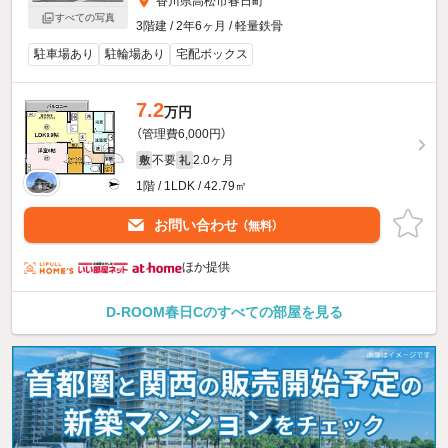
香川県高松市春日町
すべての写真
3階建 / 2年6ヶ月 / 軽量鉄骨
駐車場あり
駐輪場あり
宅配ボックス
7.2
万円
（管理費6,000円）
不要
2.0ヶ月
敷
礼
1階 / 1LDK / 42.79㎡
お問い合わせ
（無料）
ほか提供
D-ROOM春日Cのすべての部屋を見る