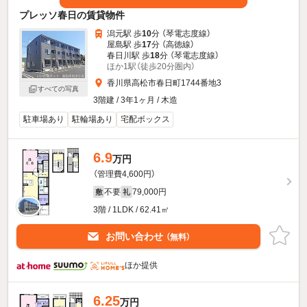
プレッソ春日の賃貸物件
潟元駅 歩
10
分 （琴電志度線）
屋島駅 歩
17
分 （高徳線）
春日川駅 歩
18
分 （琴電志度線）
ほか1駅（徒歩20分圏内）
香川県高松市春日町1744番地3
すべての写真
3階建 / 3年1ヶ月 / 木造
駐車場あり
駐輪場あり
宅配ボックス
6.9
万円
（管理費4,600円）
不要
79,000円
敷
礼
3階 / 1LDK / 62.41㎡
お問い合わせ
（無料）
ほか提供
6.25
万円