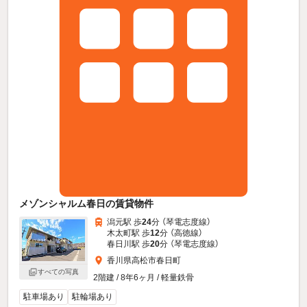
メゾンシャルム春日の賃貸物件
潟元駅 歩
24
分 （琴電志度線）
木太町駅 歩
12
分 （高徳線）
春日川駅 歩
20
分 （琴電志度線）
香川県高松市春日町
すべての写真
2階建 / 8年6ヶ月 / 軽量鉄骨
駐車場あり
駐輪場あり