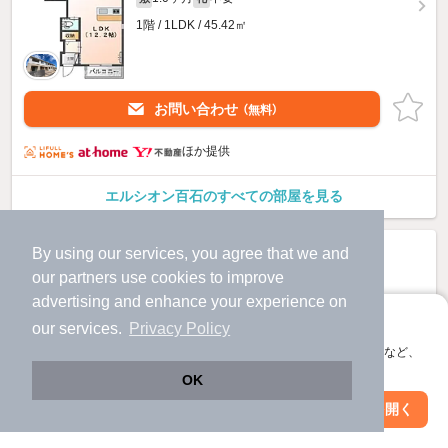
1階 / 1LDK / 45.42㎡
お問い合わせ
（無料）
ほか提供
エルシオン百石のすべての部屋を見る
By using our services, you agree that we and
our
partners
use cookies to improve
advertising and enhance your experience on
アプリに切り替えて、サクサクお部屋探し
our services.
Privacy Policy
会員登録なしですぐ使える。マップ検索やお気に入り保存など、
アプリ限定の便利な機能が使えます！
OK
Web版で続行
アプリを開く
駅・沿線を変更
絞り込み条件を変更