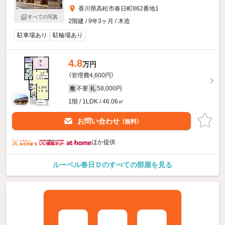
香川県高松市春日町862番地1
すべての写真
2階建 / 9年3ヶ月 / 木造
駐車場あり
駐輪場あり
4.8
万円
（管理費4,600円）
不要
58,000円
敷
礼
1階 / 1LDK / 46.06㎡
お問い合わせ
（無料）
ほか提供
ルーベル春日Ｄのすべての部屋を見る