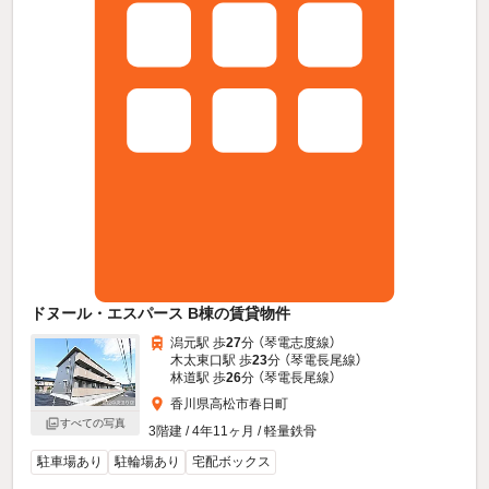
ドヌール・エスパース B棟の賃貸物件
潟元駅 歩
27
分 （琴電志度線）
木太東口駅 歩
23
分 （琴電長尾線）
林道駅 歩
26
分 （琴電長尾線）
香川県高松市春日町
すべての写真
3階建 / 4年11ヶ月 / 軽量鉄骨
駐車場あり
駐輪場あり
宅配ボックス