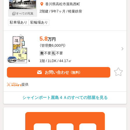
香川県高松市屋島西町
2階建 / 9年7ヶ月 / 軽量鉄骨
すべての写真
駐車場あり
駐輪場あり
5.8
万円
（管理費6,000円）
不要
不要
敷
礼
1階 / 1LDK / 44.17㎡
お問い合わせ
（無料）
提供
シャインポート屋島４Ａのすべての部屋を見る