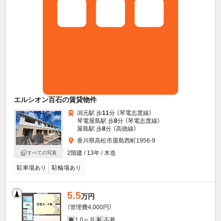
エルシオン百石の賃貸物件
潟元駅 歩
11
分 （琴電志度線）
琴電屋島駅 歩
8
分 （琴電志度線）
屋島駅 歩
8
分 （高徳線）
香川県高松市屋島西町1956-9
2階建 / 13年 / 木造
すべての写真
駐車場あり
駐輪場あり
5.5
万円
（管理費4,000円）
1.0ヶ月
不要
敷
礼