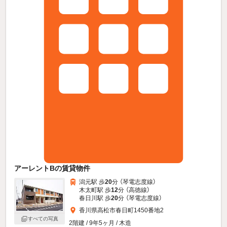
アーレントBの賃貸物件
潟元駅 歩
20
分 （琴電志度線）
木太町駅 歩
12
分 （高徳線）
春日川駅 歩
20
分 （琴電志度線）
香川県高松市春日町1450番地2
すべての写真
2階建 / 9年5ヶ月 / 木造