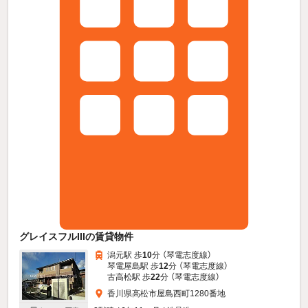
グレイスフルIIIの賃貸物件
潟元駅 歩
10
分 （琴電志度線）
琴電屋島駅 歩
12
分 （琴電志度線）
古高松駅 歩
22
分 （琴電志度線）
香川県高松市屋島西町1280番地