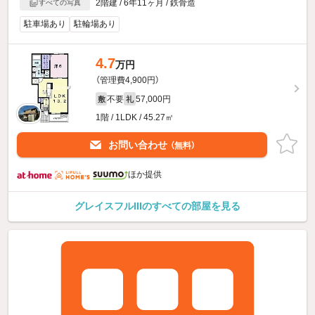
2階建 / 6年11ヶ月 / 鉄骨造
すべての写真
駐車場あり
駐輪場あり
4.7
万円
（管理費4,900円）
不要
57,000円
敷
礼
1階 / 1LDK / 45.27㎡
お問い合わせ
（無料）
ほか提供
グレイスフルIIIのすべての部屋を見る