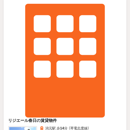
リジエール春日の賃貸物件
潟元駅 歩
14
分 （琴電志度線）