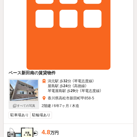
ベース新田南の賃貸物件
潟元駅 歩
32
分 （琴電志度線）
屋島駅 歩
24
分 （高徳線）
琴電屋島駅 歩
29
分 （琴電志度線）
香川県高松市新田町甲858-5
2階建 / 6年7ヶ月 / 木造
すべての写真
駐車場あり
駐輪場あり
4.8
万円