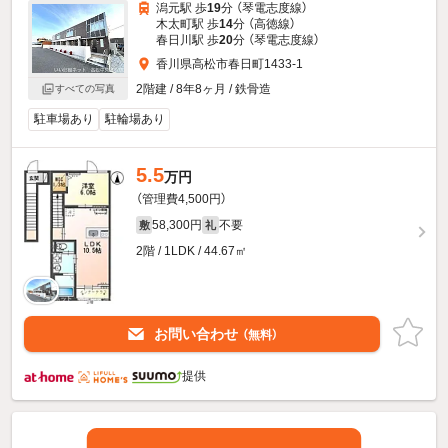
潟元駅 歩
19
分 （琴電志度線）
木太町駅 歩
14
分 （高徳線）
春日川駅 歩
20
分 （琴電志度線）
香川県高松市春日町1433-1
2階建 / 8年8ヶ月 / 鉄骨造
すべての写真
駐車場あり
駐輪場あり
5.5
万円
（管理費4,500円）
58,300円
不要
敷
礼
2階 / 1LDK / 44.67㎡
お問い合わせ
（無料）
提供