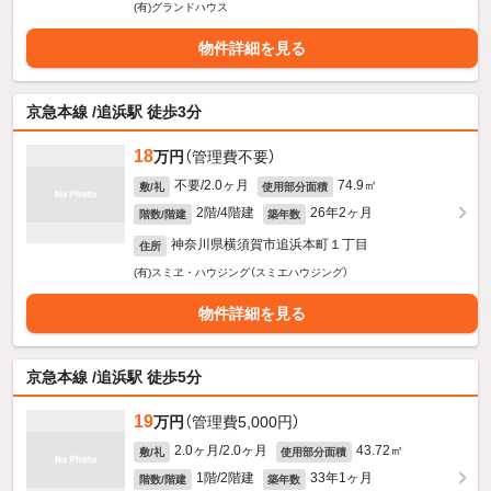
(有)グランドハウス
物件詳細を見る
京急本線 /追浜駅 徒歩3分
18
万円
（管理費不要）
不要/2.0ヶ月
74.9㎡
敷/礼
使用部分面積
2階/4階建
26年2ヶ月
階数/階建
築年数
神奈川県横須賀市追浜本町１丁目
住所
(有)スミヱ・ハウジング（スミエハウジング）
物件詳細を見る
京急本線 /追浜駅 徒歩5分
19
万円
（管理費5,000円）
2.0ヶ月/2.0ヶ月
43.72㎡
敷/礼
使用部分面積
1階/2階建
33年1ヶ月
階数/階建
築年数