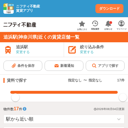
ニフティ不動産
ダウンロード
賃貸アプリ
お知らせ
閲覧履歴
マイページ
お気に入り
追浜駅(神奈川県)近くの賃貸店舗一覧
追浜駅
絞り込み条件
変更する
変更する
条件を保存
新着通知
アプリで探す
賃料で探す
指定なし
〜
指定なし
17
件
指定した賃料で絞り込む
17
物件数
件
2026年08月04日
更新