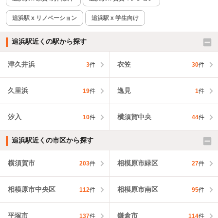
追浜駅 x リノベーション
追浜駅 x 学生向け
追浜駅近くの駅から探す
津久井浜
衣笠
3
件
30
件
久里浜
逸見
19
件
1
件
汐入
横須賀中央
10
件
44
件
追浜駅近くの市区から探す
横須賀市
相模原市緑区
203
件
27
件
相模原市中央区
相模原市南区
112
件
95
件
平塚市
鎌倉市
137
件
114
件