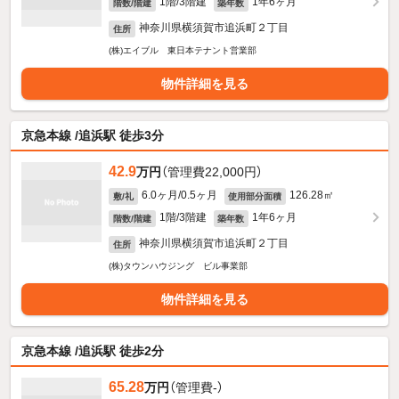
1階/3階建
1年6ヶ月
階数/階建
築年数
神奈川県横須賀市追浜町２丁目
住所
(株)エイブル 東日本テナント営業部
物件詳細を見る
京急本線 /追浜駅 徒歩3分
42.9
万円
（管理費22,000円）
6.0ヶ月/0.5ヶ月
126.28㎡
敷/礼
使用部分面積
1階/3階建
1年6ヶ月
階数/階建
築年数
神奈川県横須賀市追浜町２丁目
住所
(株)タウンハウジング ビル事業部
物件詳細を見る
京急本線 /追浜駅 徒歩2分
65.28
万円
（管理費-）