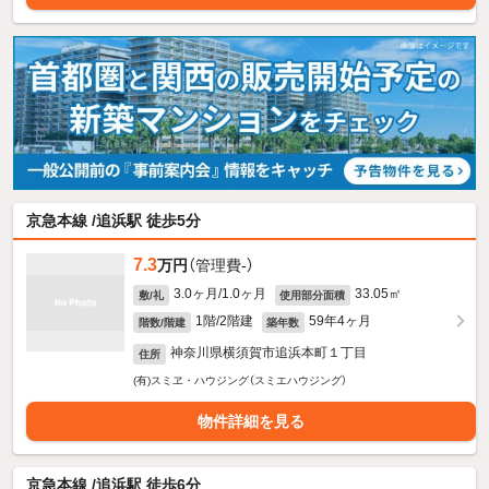
京急本線 /追浜駅 徒歩5分
7.3
万円
（管理費-）
3.0ヶ月/1.0ヶ月
33.05㎡
敷/礼
使用部分面積
1階/2階建
59年4ヶ月
階数/階建
築年数
神奈川県横須賀市追浜本町１丁目
住所
(有)スミヱ・ハウジング（スミエハウジング）
物件詳細を見る
京急本線 /追浜駅 徒歩6分