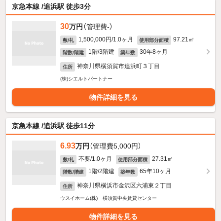
京急本線 /追浜駅 徒歩3分
30
万円
（管理費-）
1,500,000円/1.0ヶ月
97.21㎡
敷/礼
使用部分面積
1階/3階建
30年8ヶ月
階数/階建
築年数
神奈川県横須賀市追浜町３丁目
住所
(株)シエルトパートナー
物件詳細を見る
京急本線 /追浜駅 徒歩11分
6.93
万円
（管理費5,000円）
不要/1.0ヶ月
27.31㎡
敷/礼
使用部分面積
1階/2階建
65年10ヶ月
階数/階建
築年数
神奈川県横浜市金沢区六浦東２丁目
住所
ウスイホーム(株) 横須賀中央賃貸センター
物件詳細を見る