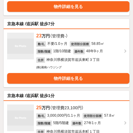
物件詳細を見る
京急本線 /追浜駅 徒歩7分
23
万円
（管理費-）
不要/1.0ヶ月
58.85㎡
敷/礼
使用部分面積
1階/10階建
48年9ヶ月
階数/階建
築年数
神奈川県横須賀市追浜東町３丁目
住所
(株)湘南ハウジング
物件詳細を見る
京急本線 /追浜駅 徒歩1分
25
万円
（管理費23,100円）
3,000,000円/1.1ヶ月
57.8㎡
敷/礼
使用部分面積
5階/5階建
27年1ヶ月
階数/階建
築年数
神奈川県横須賀市追浜本町１丁目
住所