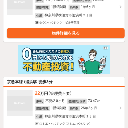
敷/礼
使用部分面積
1階/3階建
1年6ヶ月
階数/階建
築年数
神奈川県横須賀市追浜町２丁目
住所
(株)タウンハウジング ビル事業部
物件詳細を見る
京急本線 /追浜駅 徒歩3分
22
万円
（管理費不要）
不要/2.0ヶ月
73.47㎡
敷/礼
使用部分面積
1階/4階建
26年2ヶ月
階数/階建
築年数
神奈川県横須賀市追浜本町１丁目
住所
(有)スミヱ・ハウジング（スミエハウジング）