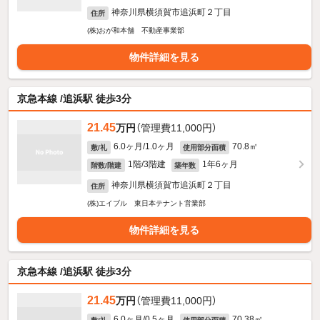
神奈川県横須賀市追浜町２丁目
住所
(株)おが和本舗 不動産事業部
物件詳細を見る
京急本線 /追浜駅 徒歩3分
21.45
万円
（管理費11,000円）
6.0ヶ月/1.0ヶ月
70.8㎡
敷/礼
使用部分面積
1階/3階建
1年6ヶ月
階数/階建
築年数
神奈川県横須賀市追浜町２丁目
住所
(株)エイブル 東日本テナント営業部
物件詳細を見る
京急本線 /追浜駅 徒歩3分
21.45
万円
（管理費11,000円）
6.0ヶ月/0.5ヶ月
70.38㎡