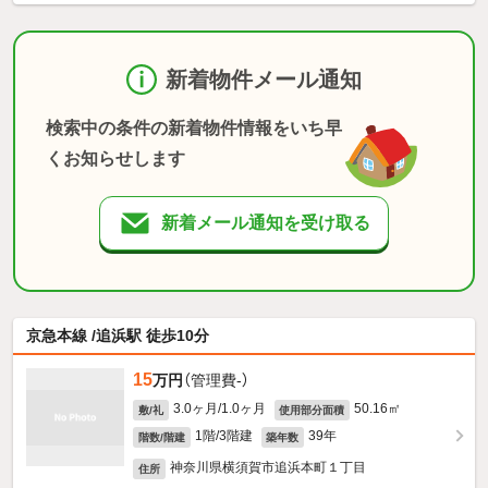
新着物件メール通知
検索中の条件の新着物件情報をいち早
くお知らせします
新着メール通知を受け取る
京急本線 /追浜駅 徒歩10分
15
万円
（管理費-）
3.0ヶ月/1.0ヶ月
50.16㎡
敷/礼
使用部分面積
1階/3階建
39年
階数/階建
築年数
神奈川県横須賀市追浜本町１丁目
住所