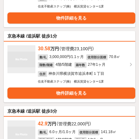
住友不動産ステップ(株) 横浜賃貸センター1課
物件詳細を見る
京急本線 /追浜駅 徒歩1分
30.58
万円
（管理費23,100円）
3,000,000円/1.1ヶ月
70.8㎡
敷/礼
使用部分面積
4階/5階建
27年1ヶ月
階数/階建
築年数
神奈川県横須賀市追浜本町１丁目
住所
住友不動産ステップ(株) 横浜賃貸センター1課
物件詳細を見る
京急本線 /追浜駅 徒歩3分
42.9
万円
（管理費22,000円）
6.0ヶ月/1.0ヶ月
141.18㎡
敷/礼
使用部分面積