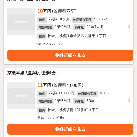
10
万円
（管理費不要）
不要/1.0ヶ月
53.82㎡
敷/礼
使用部分面積
1階/2階建
81年7ヶ月
階数/階建
築年数
神奈川県横浜市金沢区六浦東１丁目
住所
(株)ランタナハウス
物件詳細を見る
京急本線 /追浜駅 徒歩1分
11
万円
（管理費4,000円）
不要/100,000円
30.0㎡
敷/礼
使用部分面積
1階/5階建
63年
階数/階建
築年数
神奈川県横須賀市追浜町３丁目
住所
三協ハウジング(株)
物件詳細を見る