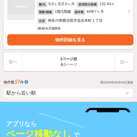
6.0ヶ月/2.0ヶ月
132.43㎡
敷/礼
使用部分面積
1階/1階建
44年7ヶ月
階数/階建
築年数
神奈川県横須賀市追浜本町１丁目
住所
(株)総合店舗開発
物件詳細を見る
1ページ目
前へ
次へ
全1ページ
17
物件数
件
2026年08月04日
更新
アプリなら
ページ移動なし
で