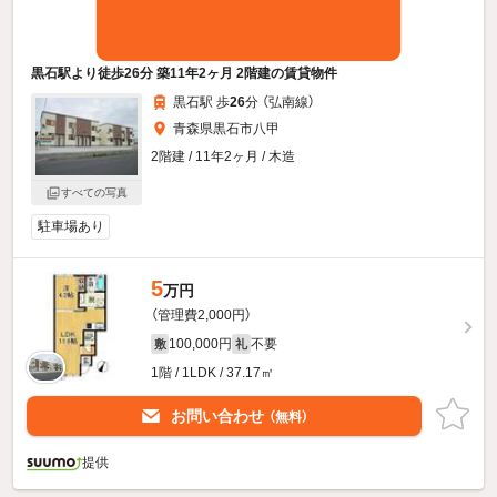
黒石駅より徒歩26分 築11年2ヶ月 2階建の賃貸物件
黒石駅 歩
26
分 （弘南線）
青森県黒石市八甲
2階建 / 11年2ヶ月 / 木造
すべての写真
駐車場あり
5
万円
（管理費2,000円）
100,000円
不要
敷
礼
1階 / 1LDK / 37.17㎡
お問い合わせ
（無料）
提供