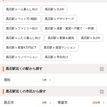
黒石駅 x 一人暮らし向け
黒石駅 x 2LDK
黒石駅 x ペット可（相談）
黒石駅 x デザイナーズ
黒石駅 x ファミリー向け
黒石駅 x 借家・賃貸一戸建て・一軒家
黒石駅 x ふたり暮らし向け
黒石駅 x 新築＆築浅
黒石駅 x 3LDK
黒石駅 x 家賃4万円以下
黒石駅 x 賃貸マンション
黒石駅 x リノベーション
黒石駅 x 学生向け
黒石駅近くの駅から探す
境松
1
件
黒石駅近くの市区から探す
黒石市
青森市
6
件
266
件