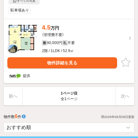
すべての写真
駐車場あり
4.5
万円
（管理費不要）
90,000円
不要
敷
礼
2階 / 1LDK / 52.9㎡
物件詳細を見る
提供
1ページ目
前へ
次へ
全1ページ
6
物件数
件
2026年08月09日
更新