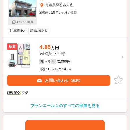
青森県黒石市末広
2階建 / 19年8ヶ月 / 鉄骨
すべての写真
駐車場あり
駐輪場あり
4.85
新着
万円
（管理費3,500円）
不要
72,800円
敷
礼
2階 / 1LDK / 52.41㎡
お問い合わせ
（無料）
提供
ブランエール１のすべての部屋を見る