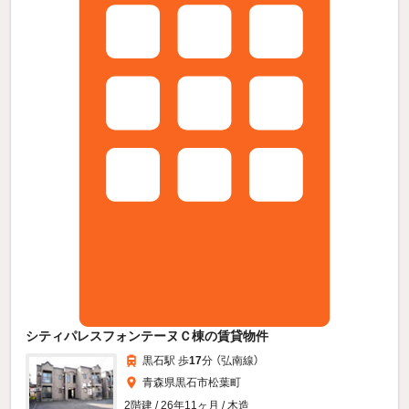
シティパレスフォンテーヌＣ棟の賃貸物件
黒石駅 歩
17
分 （弘南線）
青森県黒石市松葉町
2階建 / 26年11ヶ月 / 木造