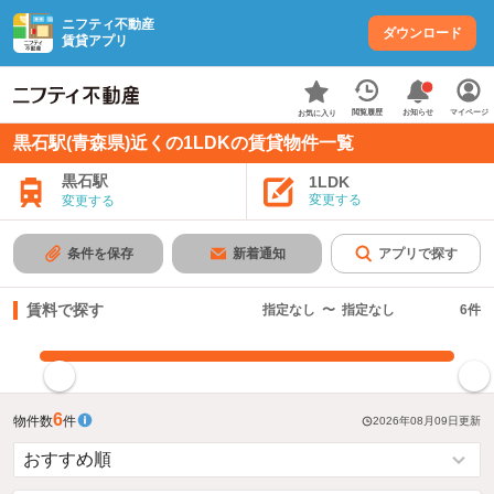
ニフティ不動産
ダウンロード
賃貸アプリ
お知らせ
閲覧履歴
マイページ
お気に入り
黒石駅(青森県)近くの1LDKの賃貸物件一覧
黒石駅
1LDK
変更する
変更する
条件を保存
新着通知
アプリで探す
賃料で探す
指定なし
〜
指定なし
6
件
指定した賃料で絞り込む
6
物件数
件
2026年08月09日
更新