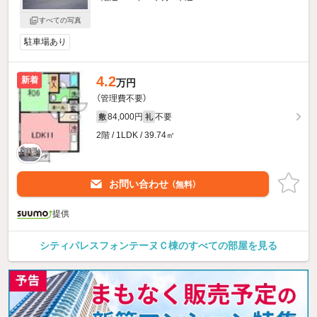
すべての写真
駐車場あり
4.2
新着
万円
（管理費不要）
84,000円
不要
敷
礼
2階 / 1LDK / 39.74㎡
お問い合わせ
（無料）
提供
シティパレスフォンテーヌＣ棟のすべての部屋を見る