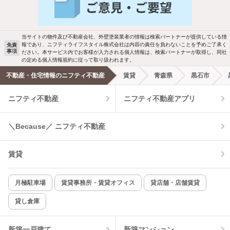
バス・トイレ別
2階以上
検索中の条件の新着物件情報をいち早く
駐車場あり
ペット相談
お知らせします
当サイトの物件及び不動産会社、外壁塗装業者の情報は検索パートナーが提供している情
報であり、ニフティライフスタイル株式会社は内容の責任を負わないことを予めご了承く
免責
事項
ださい。本サービス内でお客様が入力される個人情報は、検索パートナーが取得し、同社
洗濯機置場あり
独立洗面台
新着メール通知を受け取る
の定める個人情報規約に従って取り扱われます。
不動産・住宅情報のニフティ不動産
賃貸
青森県
黒石市
エアコンあり
都市ガス
ニフティ不動産
ニフティ不動産アプリ
温水洗浄便座
オートロック
＼Because／ ニフティ不動産
コンロ2口以上
追焚き機能
賃貸
TV付インターホン
角部屋
新着のみ
インターネット無料
月極駐車場
賃貸事務所・賃貸オフィス
貸店舗・店舗賃貸
貸し倉庫
該当件数:
物件一覧に反映
6
件
新築一戸建て
新築マンション