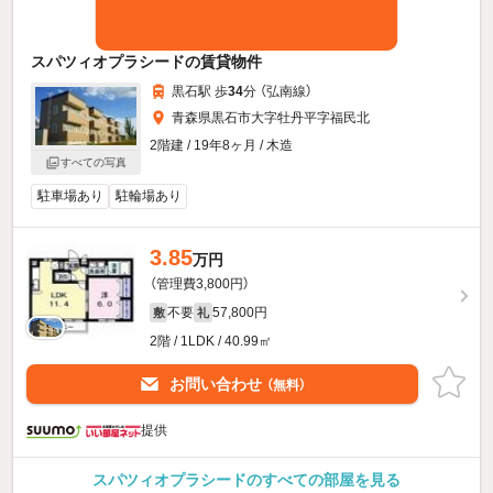
スパツィオプラシードの賃貸物件
黒石駅 歩
34
分 （弘南線）
青森県黒石市大字牡丹平字福民北
2階建 / 19年8ヶ月 / 木造
すべての写真
駐車場あり
駐輪場あり
3.85
万円
（管理費3,800円）
不要
57,800円
敷
礼
2階 / 1LDK / 40.99㎡
お問い合わせ
（無料）
提供
スパツィオプラシードのすべての部屋を見る