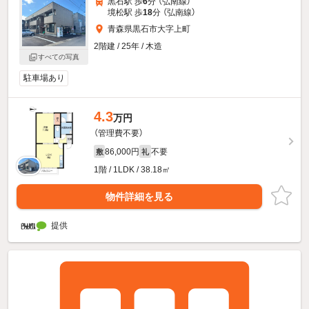
黒石駅 歩
6
分 （弘南線）
境松駅 歩
18
分 （弘南線）
青森県黒石市大字上町
2階建 / 25年 / 木造
すべての写真
駐車場あり
4.3
万円
（管理費不要）
86,000円
不要
敷
礼
1階 / 1LDK / 38.18㎡
物件詳細を見る
提供