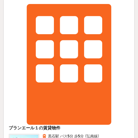
ブランエール１の賃貸物件
黒石駅 バス
5
分 歩
5
分 （弘南線）