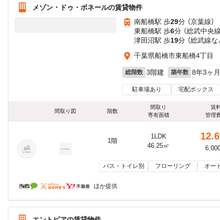
メゾン・ドゥ・ボネールの賃貸物件
南船橋駅 歩
29
分 （京葉線）
東船橋駅 歩
6
分 （総武中央線
津田沼駅 歩
19
分 （総武線
な
千葉県船橋市東船橋4丁目
3階建
8年3ヶ
総階数
築年数
駐車場あり
宅配ボックス
間取り
賃
間取り図
階数
専有面積
管理
12.6
1LDK
1階
46.25㎡
6,00
バス・トイレ別
フローリング
オー
ほか提供
エントピアの賃貸物件