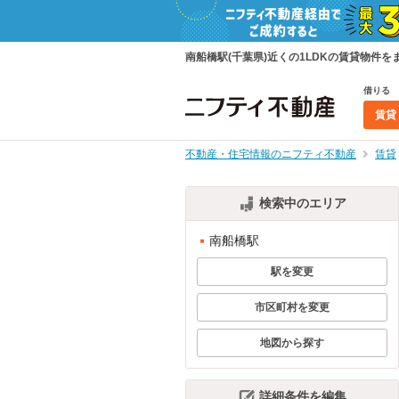
南船橋駅(千葉県)近くの1LDKの賃貸物
借りる
賃貸
不動産・住宅情報のニフティ不動産
賃貸
検索中のエリア
南船橋駅
駅を変更
市区町村を変更
地図から探す
詳細条件を編集