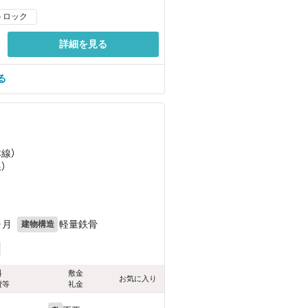
トロック
詳細を見る
る
本線）
）
ヶ月
軽量鉄骨
建物構造
料
敷金
お気に入り
費等
礼金