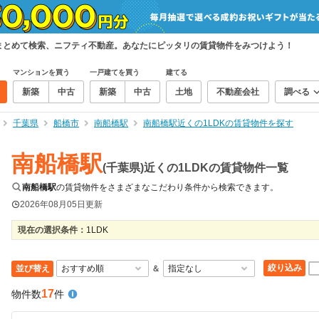
件をまとめて検索、ニフティ不動産。あなたにピッタリの賃貸物件をみつけよう！
マンションを買う
一戸建てを買う
建てる
新築
中古
新築
中古
土地
不動産会社
調べる
千葉県
船橋市
南船橋駅
南船橋駅近くの1LDKの賃貸物件を探す
南船橋駅
(千葉県)近くの1LDKの賃貸物件一覧
南船橋駅
の賃貸物件をさまざまなこだわり条件から検索できます。
2026年08月05日
更新
現在の選択条件：
1LDK
絞り込み
並び替え
＆
17
物件数
件