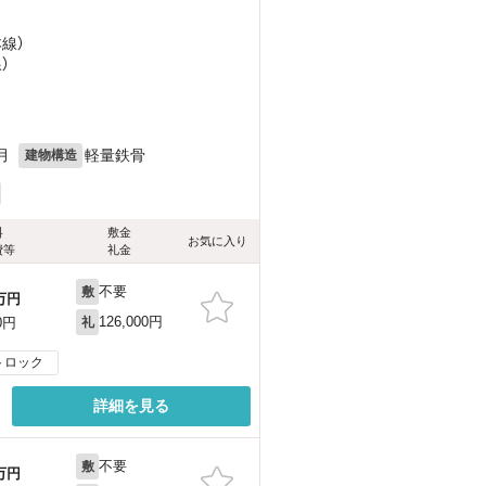
本線）
）
月
軽量鉄骨
建物構造
料
敷金
お気に入り
費等
礼金
不要
敷
万円
126,000円
0円
礼
トロック
詳細を見る
不要
敷
万円