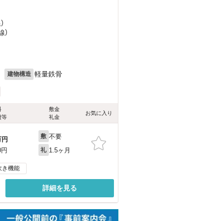
）
線）
月
軽量鉄骨
建物構造
料
敷金
お気に入り
費等
礼金
不要
敷
万円
1.5ヶ月
0円
礼
炊き機能
詳細を見る