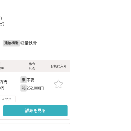
）
ど
）
月
軽量鉄骨
建物構造
料
敷金
お気に入り
費等
礼金
不要
敷
万円
252,000円
0円
礼
トロック
詳細を見る