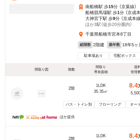
南船橋駅 歩
15
分 （京葉線）
船橋競馬場駅 歩
1
分 （京成
大神宮下駅 歩
9
分 （京成本線
ほか3駅（徒歩20分圏内）
千葉県船橋市宮本8丁目
2階建
18年5ヶ
総階数
築年数
駐車場あり
宅配ボックス
間取り
賃
間取り図
階数
専有面積
管理
8.4
1LDK
2階
35.35㎡
5,50
バス・トイレ別
フローリング
オー
ほか提供
8.4
1LDK
2階