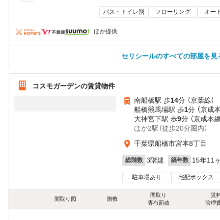
バス・トイレ別
フローリング
オー
ほか提供
セリシールのすべての部屋を見
コスモガーデンの賃貸物件
南船橋駅 歩
14
分 （京葉線）
船橋競馬場駅 歩
1
分 （京成
大神宮下駅 歩
9
分 （京成本線
ほか2駅（徒歩20分圏内）
千葉県船橋市宮本8丁目
3階建
15年11
総階数
築年数
駐車場あり
宅配ボックス
間取り
賃
間取り図
階数
専有面積
管理