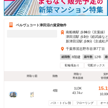
ベルヴュコート津田沼の賃貸物件
南船橋駅 歩
36
分 （京葉線）
津田沼駅 歩
3
分 （総武線
な
新津田沼駅 歩
9
分 （京成松
千葉県習志野市谷津7丁目
8階建
12年
総階数
築年数
建
駐輪場あり
宅配ボックス
間取り
賃
間取り図
階数
専有面積
管理
15.1
1LDK
4階
43.74㎡
10,0
バス・トイレ別
フローリング
オー