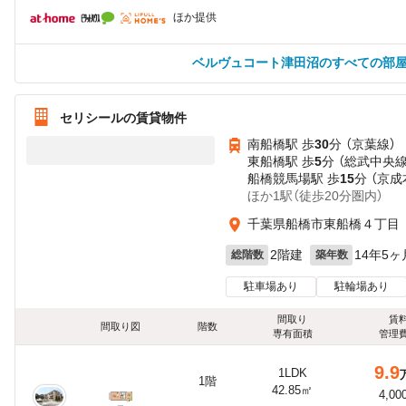
ほか提供
ベルヴュコート津田沼のすべての部
セリシールの賃貸物件
南船橋駅 歩
30
分 （京葉線）
東船橋駅 歩
5
分 （総武中央線
船橋競馬場駅 歩
15
分 （京成
ほか1駅（徒歩20分圏内）
千葉県船橋市東船橋４丁目
2階建
14年5ヶ
総階数
築年数
駐車場あり
駐輪場あり
間取り
賃
間取り図
階数
専有面積
管理
9.9
1LDK
1階
42.85㎡
4,00