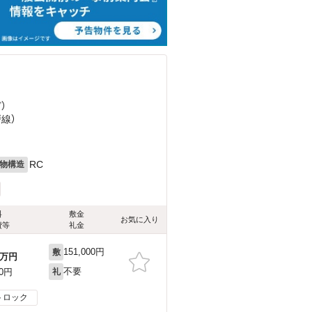
ど
）
戸線）
RC
物構造
料
敷金
お気に入り
費等
礼金
151,000円
敷
万円
不要
00円
礼
トロック