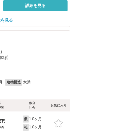
詳細を見る
屋を見る
）
本線）
月
木造
建物構造
料
敷金
お気に入り
費等
礼金
1.0ヶ月
敷
万円
1.0ヶ月
0円
礼