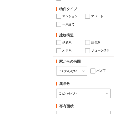
物件タイプ
マンション
アパート
一戸建て
建物構造
鉄筋系
鉄骨系
木造系
ブロック構造
駅からの時間
バス可
築年数
専有面積