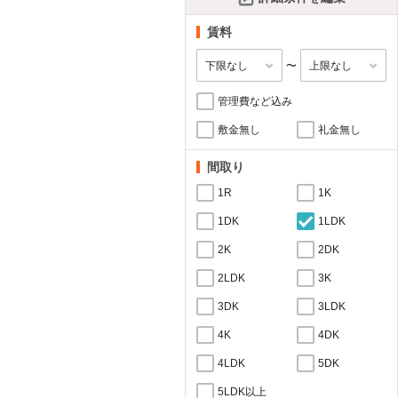
賃料
〜
管理費など込み
敷金無し
礼金無し
間取り
1R
1K
1DK
1LDK
2K
2DK
2LDK
3K
3DK
3LDK
4K
4DK
4LDK
5DK
5LDK以上