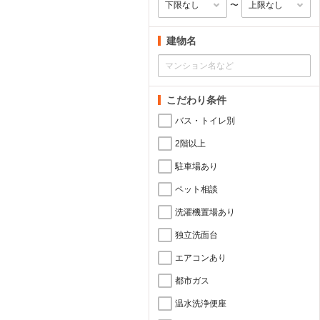
〜
建物名
こだわり条件
バス・トイレ別
2階以上
駐車場あり
ペット相談
洗濯機置場あり
独立洗面台
エアコンあり
都市ガス
温水洗浄便座