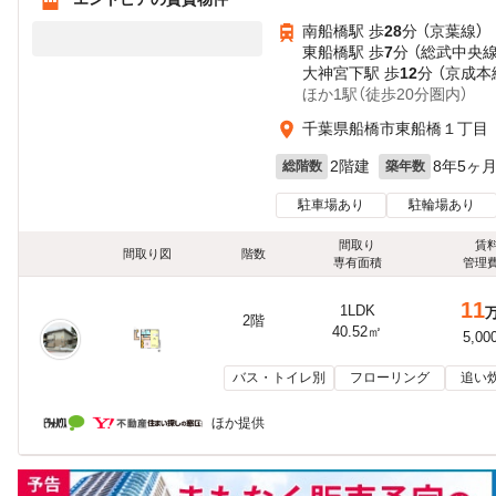
南船橋駅 歩
28
分 （京葉線）
東船橋駅 歩
7
分 （総武中央線
大神宮下駅 歩
12
分 （京成本
ほか1駅（徒歩20分圏内）
千葉県船橋市東船橋１丁目
2階建
8年5ヶ
総階数
築年数
駐車場あり
駐輪場あり
間取り
賃
間取り図
階数
専有面積
管理
11
1LDK
2階
40.52㎡
5,00
バス・トイレ別
フローリング
追い
ほか提供