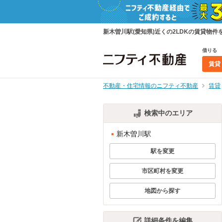
新木曽川駅(愛知県)近くの2LDKの賃貸
借りる
賃貸
不動産・住宅情報のニフティ不動産
賃貸
検索中のエリア
新木曽川駅
駅を変更
市区町村を変更
地図から探す
詳細条件を編集