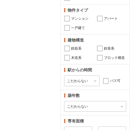
物件タイプ
マンション
アパート
一戸建て
建物構造
鉄筋系
鉄骨系
木造系
ブロック構造
駅からの時間
バス可
築年数
専有面積