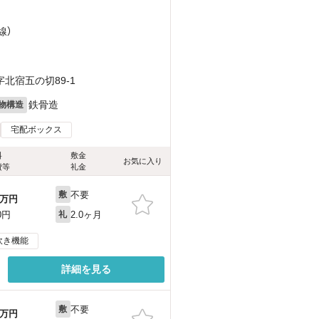
線）
北宿五の切89-1
鉄骨造
物構造
宅配ボックス
料
敷金
お気に入り
費等
礼金
不要
敷
万円
2.0ヶ月
0円
礼
炊き機能
詳細を見る
不要
敷
万円