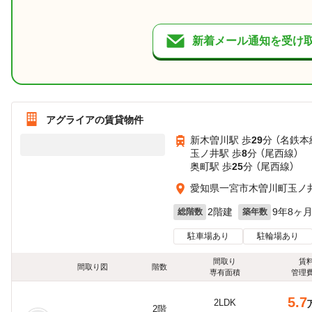
新着メール通知を受け
アグライアの賃貸物件
新木曽川駅 歩
29
分 （名鉄本
玉ノ井駅 歩
8
分 （尾西線）
奥町駅 歩
25
分 （尾西線）
愛知県一宮市木曽川町玉ノ
2階建
9年8ヶ
総階数
築年数
駐車場あり
駐輪場あり
間取り
賃
間取り図
階数
専有面積
管理
5.7
2LDK
2階