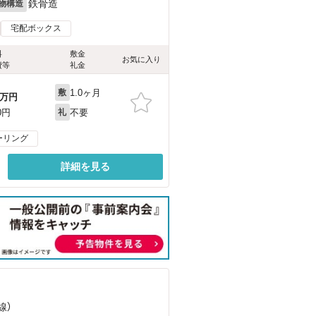
鉄骨造
物構造
宅配ボックス
料
敷金
お気に入り
費等
礼金
1.0ヶ月
敷
万円
不要
0円
礼
ーリング
詳細を見る
線）