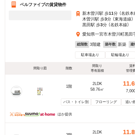
ベルファイブの賃貸物件
新木曽川駅 歩
11
分 （名鉄本
木曽川駅 歩
3
分 （東海道線）
黒田駅 歩
3
分 （名鉄本線）
愛知県一宮市木曽川町黒田字
3階建
新築
総階数
築年数
建
駐車場あり
駐輪場あり
間取り
賃
間取り図
階数
専有面積
管理
11.6
2LDK
1階
58.76㎡
7,00
バス・トイレ別
フローリング
追い
ほか提供
11.8
2LDK
2階