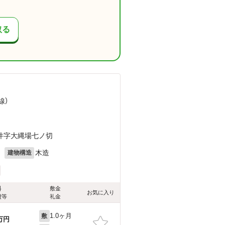
取る
線）
井字大縄場七ノ切
月
木造
建物構造
料
敷金
お気に入り
費等
礼金
1.0ヶ月
敷
万円