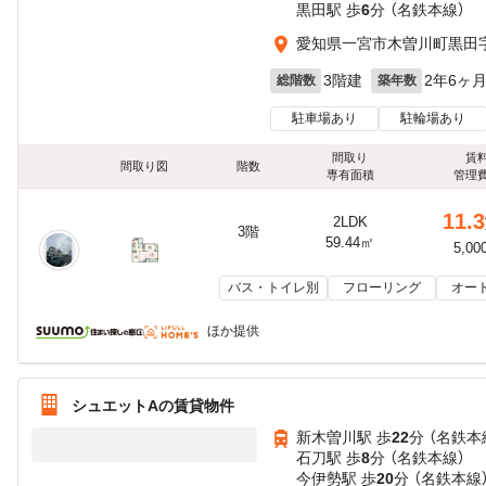
黒田駅 歩
6
分 （名鉄本線）
愛知県一宮市木曽川町黒田字
3階建
2年6ヶ
総階数
築年数
駐車場あり
駐輪場あり
間取り
賃
間取り図
階数
専有面積
管理
11.3
2LDK
3階
59.44㎡
5,00
バス・トイレ別
フローリング
オー
ほか提供
シュエットAの賃貸物件
新木曽川駅 歩
22
分 （名鉄本
石刀駅 歩
8
分 （名鉄本線）
今伊勢駅 歩
20
分 （名鉄本線