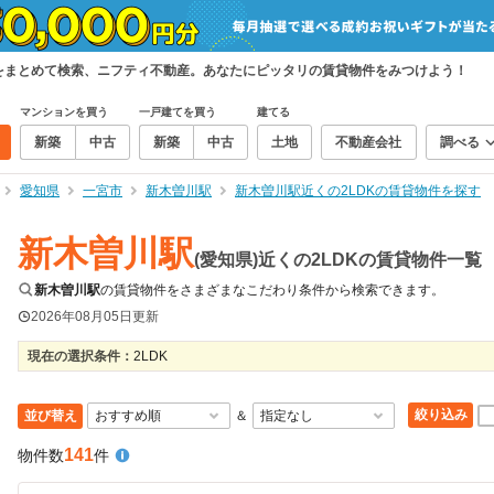
物件をまとめて検索、ニフティ不動産。あなたにピッタリの賃貸物件をみつけよう！
マンションを買う
一戸建てを買う
建てる
新築
中古
新築
中古
土地
不動産会社
調べる
愛知県
一宮市
新木曽川駅
新木曽川駅近くの2LDKの賃貸物件を探す
新木曽川駅
(愛知県)近くの2LDKの賃貸物件一覧
新木曽川駅
の賃貸物件をさまざまなこだわり条件から検索できます。
2026年08月05日
更新
現在の選択条件：
2LDK
絞り込み
並び替え
＆
141
物件数
件