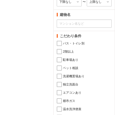
〜
建物名
こだわり条件
バス・トイレ別
2階以上
駐車場あり
ペット相談
洗濯機置場あり
独立洗面台
エアコンあり
都市ガス
温水洗浄便座