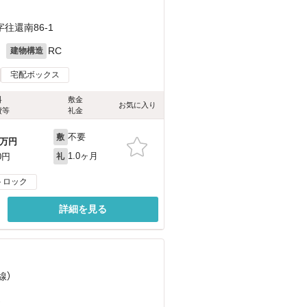
往還南86-1
月
RC
建物構造
宅配ボックス
料
敷金
お気に入り
費等
礼金
不要
敷
万円
1.0ヶ月
0円
礼
トロック
詳細を見る
線）
）