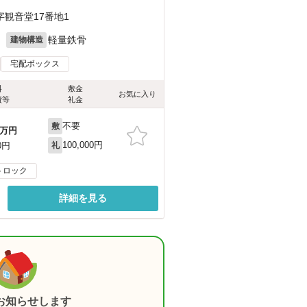
観音堂17番地1
月
軽量鉄骨
建物構造
宅配ボックス
料
敷金
お気に入り
費等
礼金
不要
敷
万円
100,000円
0円
礼
トロック
詳細を見る
お知らせします