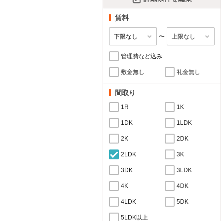
賃料
〜
管理費など込み
敷金無し
礼金無し
間取り
1R
1K
1DK
1LDK
2K
2DK
2LDK
3K
3DK
3LDK
4K
4DK
4LDK
5DK
5LDK以上