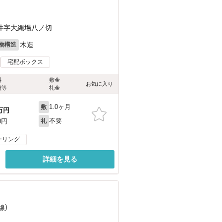
井字大縄場八ノ切
木造
物構造
宅配ボックス
料
敷金
お気に入り
費等
礼金
1.0ヶ月
敷
万円
不要
0円
礼
ーリング
詳細を見る
線）