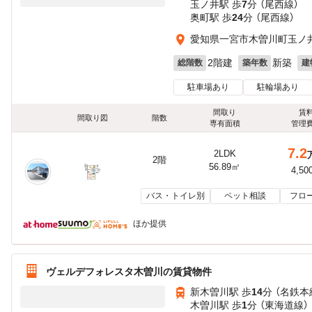
玉ノ井駅 歩
7
分 （尾西線）
奥町駅 歩
24
分 （尾西線）
愛知県一宮市木曽川町玉ノ
2階建
新築
総階数
築年数
建
駐車場あり
駐輪場あり
間取り
賃
間取り図
階数
専有面積
管理
7.2
2LDK
2階
56.89㎡
4,50
バス・トイレ別
ペット相談
フロ
ほか提供
ヴェルデフォレスタ木曽川の賃貸物件
新木曽川駅 歩
14
分 （名鉄本
木曽川駅 歩
1
分 （東海道線）