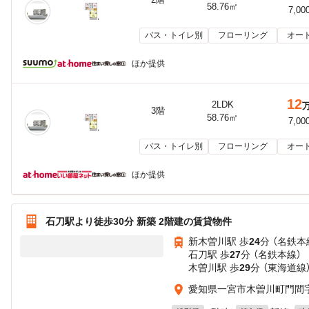
58.76㎡
7,00
バス・トイレ別
フローリング
オー
ほか提供
12
2LDK
3階
58.76㎡
7,00
バス・トイレ別
フローリング
オー
ほか提供
石刀駅より徒歩30分 新築 2階建の賃貸物件
新木曽川駅 歩
24
分 （名鉄本
石刀駅 歩
27
分 （名鉄本線）
木曽川駅 歩
29
分 （東海道線
愛知県一宮市木曽川町門間