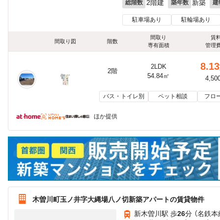
2階建
新築
総階数
築年数
建
駐車場あり
駐輪場あり
間取り
賃
間取り図
階数
専有面積
管理
8.13
2LDK
2階
54.84㎡
4,50
バス・トイレ別
ペット相談
フロ
ほか提供
木曽川町玉ノ井字大縄場八ノ切新築アパートの賃貸物件
新木曽川駅 歩
26
分 （名鉄本