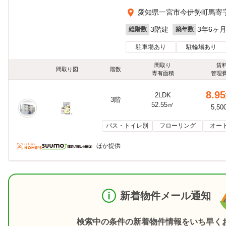
愛知県一宮市今伊勢町馬寄字
3階建
3年6ヶ
総階数
築年数
駐車場あり
駐輪場あり
間取り
賃
間取り図
階数
専有面積
管理
8.95
2LDK
3階
52.55㎡
5,50
バス・トイレ別
フローリング
オー
ほか提供
新着物件メール通知
検索中の条件の新着物件情報をいち早く