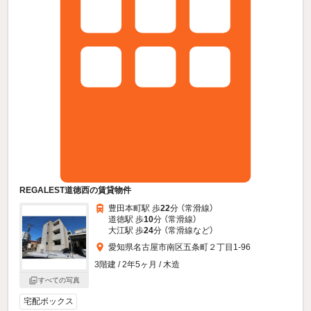
REGALEST道徳西の賃貸物件
豊田本町駅 歩
22
分 （常滑線）
道徳駅 歩
10
分 （常滑線）
大江駅 歩
24
分 （常滑線
など
）
愛知県名古屋市南区五条町２丁目1-96
3階建 / 2年5ヶ月 / 木造
すべての写真
宅配ボックス