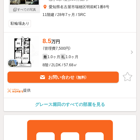
愛知県名古屋市瑞穂区明前町1番8号
すべての写真
11階建 / 28年7ヶ月 / SRC
駐輪場あり
8.5
万円
（管理費7,500円）
1.0ヶ月
1.0ヶ月
敷
礼
8階 / 2LDK / 57.68㎡
お問い合わせ
（無料）
提供
グレース堀田のすべての部屋を見る