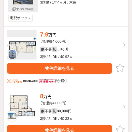
3階建 / 1年4ヶ月 / 木造
すべての写真
宅配ボックス
7.9
万円
（管理費4,000円）
不要
1.0ヶ月
敷
礼
3階 / 2LDK / 40.92㎡
物件詳細を見る
ほか提供
8
万円
（管理費4,000円）
不要
80,000円
敷
礼
3階 / 2LDK / 40.33㎡
物件詳細を見る