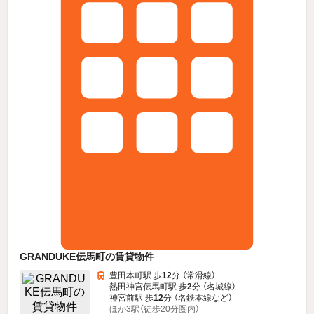
GRANDUKE伝馬町の賃貸物件
豊田本町駅 歩
12
分 （常滑線）
熱田神宮伝馬町駅 歩
2
分 （名城線）
神宮前駅 歩
12
分 （名鉄本線
など
）
ほか3駅（徒歩20分圏内）