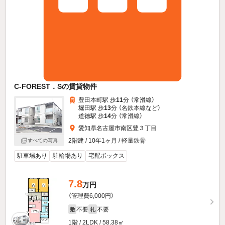
C-FOREST．Sの賃貸物件
豊田本町駅 歩
11
分 （常滑線）
堀田駅 歩
13
分 （名鉄本線
など
）
道徳駅 歩
14
分 （常滑線）
愛知県名古屋市南区豊３丁目
2階建 / 10年1ヶ月 / 軽量鉄骨
すべての写真
駐車場あり
駐輪場あり
宅配ボックス
7.8
万円
（管理費6,000円）
不要
不要
敷
礼
1階 / 2LDK / 58.38㎡