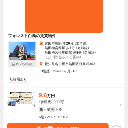
フォレスト白鳥の賃貸物件
豊田本町駅 歩
20
分 （常滑線）
熱田神宮西駅 歩
7
分 （名城線）
熱田神宮伝馬町駅 歩
8
分 （名城線）
ほか3駅（徒歩20分圏内）
愛知県名古屋市熱田区白鳥町303
すべての写真
10階建 / 19年11ヶ月 / RC
駐輪場あり
9.6
万円
（管理費7,000円）
不要
不要
敷
礼
6階 / 2LDK / 63.0㎡