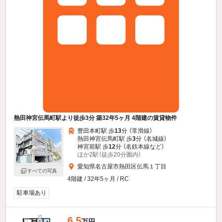
熱田神宮伝馬町駅より徒歩3分 築32年5ヶ月 4階建の賃貸物件
豊田本町駅 歩
13
分 （常滑線）
熱田神宮伝馬町駅 歩
3
分 （名城線）
神宮前駅 歩
12
分 （名鉄本線
など
）
ほか2駅（徒歩20分圏内）
愛知県名古屋市熱田区伝馬１丁目
すべての写真
4階建 / 32年5ヶ月 / RC
駐車場あり
6.5
万円