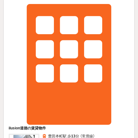
ilusion道徳の賃貸物件
豊田本町駅 歩
13
分 （常滑線）