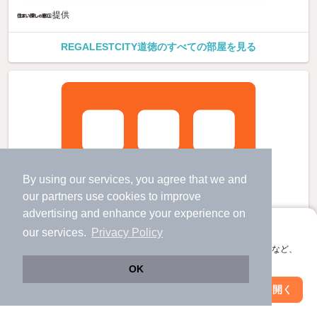
提供
REGALESTCITY道徳のすべての部屋を見る
By using our services, you agree that we and
our
partners
use cookies to improve
advertising and enhance your experience on
アプリに切り替えて、サクサクお部屋探し
our services.
Privacy Policy
会員登録なしですぐ使える。マップ検索やお気に入り保存など、
アプリ限定の便利な機能が使えます！
OK
Web版で続行
アプリを開く
駅・沿線を変更
絞り込み条件を変更