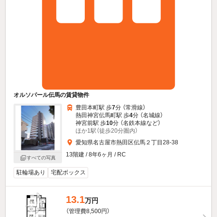
オルソパール伝馬の賃貸物件
豊田本町駅 歩
7
分 （常滑線）
熱田神宮伝馬町駅 歩
4
分 （名城線）
神宮前駅 歩
10
分 （名鉄本線
など
）
ほか1駅（徒歩20分圏内）
愛知県名古屋市熱田区伝馬２丁目28-38
13階建 / 8年6ヶ月 / RC
すべての写真
駐輪場あり
宅配ボックス
13.1
万円
（管理費8,500円）