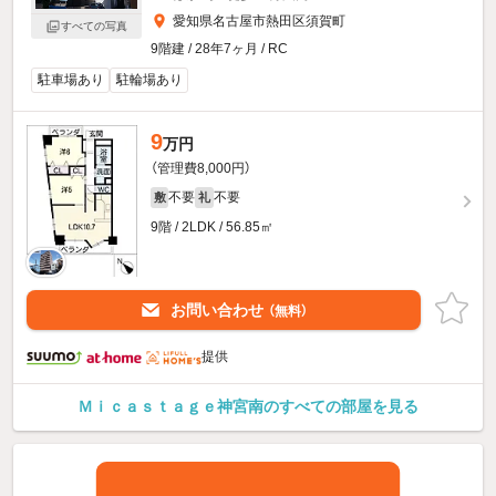
愛知県名古屋市熱田区須賀町
すべての写真
9階建 / 28年7ヶ月 / RC
駐車場あり
駐輪場あり
9
万円
（管理費8,000円）
不要
不要
敷
礼
9階 / 2LDK / 56.85㎡
お問い合わせ
（無料）
提供
Ｍｉｃａｓｔａｇｅ神宮南のすべての部屋を見る