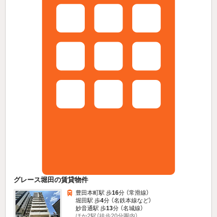
グレース堀田の賃貸物件
豊田本町駅 歩
16
分 （常滑線）
堀田駅 歩
4
分 （名鉄本線
など
）
妙音通駅 歩
13
分 （名城線）
ほか2駅（徒歩20分圏内）