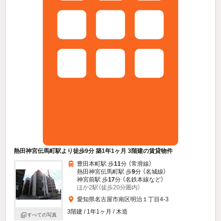
熱田神宮伝馬町駅より徒歩9分 築1年1ヶ月 3階建の賃貸物件
豊田本町駅 歩
11
分 （常滑線）
熱田神宮伝馬町駅 歩
9
分 （名城線）
神宮前駅 歩
17
分 （名鉄本線
など
）
ほか2駅（徒歩20分圏内）
愛知県名古屋市南区明治１丁目4-3
3階建 / 1年1ヶ月 / 木造
すべての写真