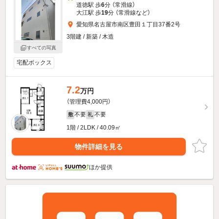
道徳駅 歩
6
分 （常滑線）
大江駅 歩
19
分 （常滑線
など
）
愛知県名古屋市南区豊田１丁目37番2号
3階建 / 新築 / 木造
すべての写真
宅配ボックス
7.2
万円
（管理費4,000円）
不要
不要
敷
礼
1階 / 2LDK / 40.09㎡
物件詳細を見る
ほか提供