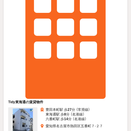
Tidy東海通の賃貸物件
豊田本町駅 歩
27
分 （常滑線）
東海通駅 歩
8
分 （名港線）
六番町駅 歩
14
分 （名港線）
愛知県名古屋市熱田区五番町７-２７