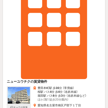
ニューユウチクの賃貸物件
豊田本町駅 歩
16
分 （常滑線）
桜駅 バス
4
分 歩
4
分 （名鉄本線）
堀田駅 バス
6
分 歩
3
分 （名鉄本線
など
）
ほか2駅（徒歩20分圏内）
愛知県名古屋市南区戸部下１丁目
すべての写真