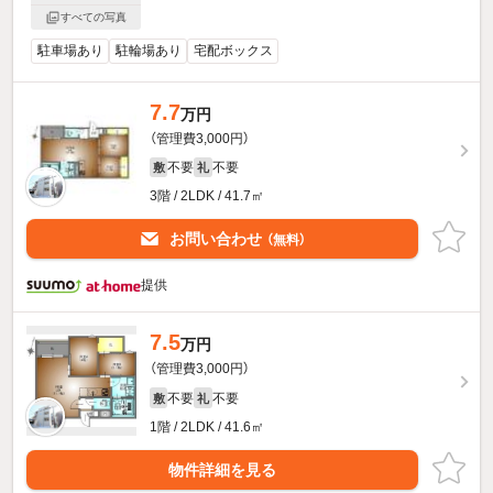
すべての写真
駐車場あり
駐輪場あり
宅配ボックス
7.7
万円
（管理費3,000円）
不要
不要
敷
礼
3階 / 2LDK / 41.7㎡
お問い合わせ
（無料）
提供
7.5
万円
（管理費3,000円）
不要
不要
敷
礼
1階 / 2LDK / 41.6㎡
物件詳細を見る