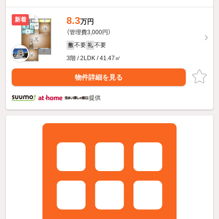
8.3
新着
万円
（管理費3,000円）
不要
不要
敷
礼
3階 / 2LDK / 41.47㎡
物件詳細を見る
提供