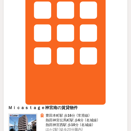
Ｍｉｃａｓｔａｇｅ神宮南の賃貸物件
豊田本町駅 歩
16
分 （常滑線）
熱田神宮伝馬町駅 歩
6
分 （名城線）
熱田神宮西駅 歩
10
分 （名城線）
ほか2駅（徒歩20分圏内）