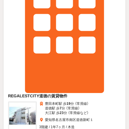
REGALESTCITY道徳の賃貸物件
豊田本町駅 歩
19
分 （常滑線）
道徳駅 歩
7
分 （常滑線）
大江駅 歩
23
分 （常滑線
など
）
愛知県名古屋市南区道徳新町１
3階建 / 1年7ヶ月 / 木造