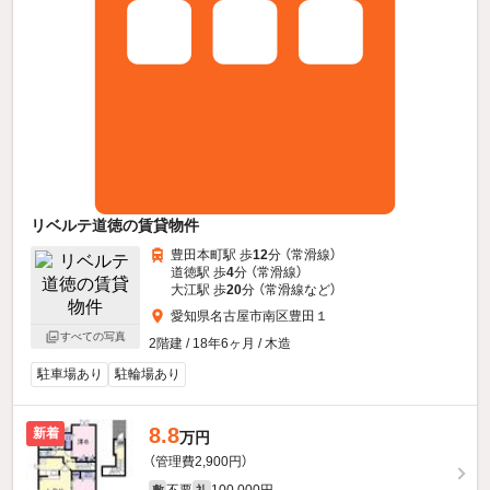
リベルテ道徳の賃貸物件
豊田本町駅 歩
12
分 （常滑線）
道徳駅 歩
4
分 （常滑線）
大江駅 歩
20
分 （常滑線
など
）
愛知県名古屋市南区豊田１
すべての写真
2階建 / 18年6ヶ月 / 木造
駐車場あり
駐輪場あり
8.8
新着
万円
（管理費2,900円）