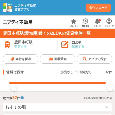
ニフティ不動産
ダウンロード
賃貸アプリ
お知らせ
閲覧履歴
マイページ
お気に入り
豊田本町駅(愛知県)近くの2LDKの賃貸物件一覧
豊田本町駅
2LDK
変更する
変更する
条件を保存
新着通知
アプリで探す
賃料で探す
指定なし
〜
指定なし
32
件
指定した賃料で絞り込む
32
物件数
件
2026年08月06日
更新