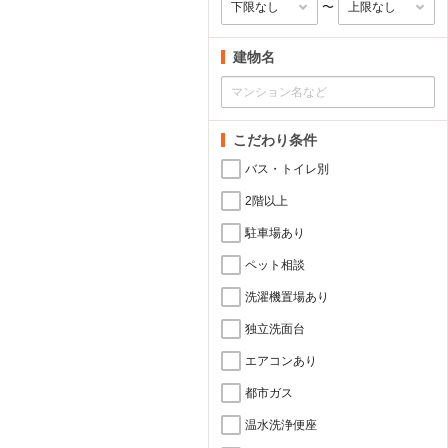
〜
建物名
こだわり条件
バス・トイレ別
2階以上
駐車場あり
ペット相談
洗濯機置場あり
独立洗面台
エアコンあり
都市ガス
温水洗浄便座