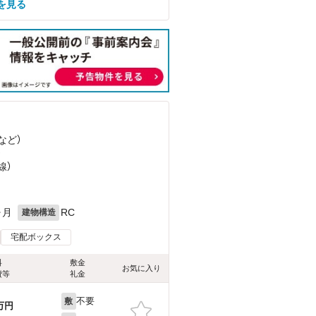
を見る
など
）
）
線）
ヶ月
RC
建物構造
宅配ボックス
料
敷金
お気に入り
費等
礼金
不要
敷
万円