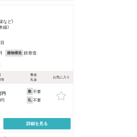
線
など
）
本線）
丁目
月
鉄骨造
建物構造
料
敷金
お気に入り
費等
礼金
不要
敷
万円
不要
0円
礼
詳細を見る