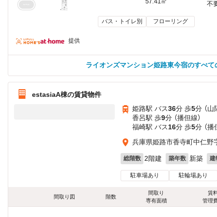
57.41㎡
不
バス・トイレ別
フローリング
提供
ライオンズマンション姫路東今宿のすべて
estasiaA棟の賃貸物件
姫路駅 バス
36
分 歩
5
分 （
香呂駅 歩
9
分 （播但線）
福崎駅 バス
16
分 歩
5
分 （播
兵庫県姫路市香寺町中仁野
2階建
新築
総階数
築年数
建
駐車場あり
駐輪場あり
間取り
賃
間取り図
階数
専有面積
管理