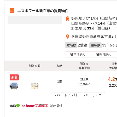
エスポワール新在家の賃貸物件
姫路駅 バス
14
分 （山陽新幹
山陽姫路駅 バス
14
分 （山電
野里駅 歩
33
分 （播但線）
兵庫県姫路市新在家本町2
2階建
33年5ヶ
総階数
築年数
駐車場あり
駐輪場あり
間取り
賃
間取り図
階数
専有面積
管理
新着
4.2
2LDK
1階
52.99㎡
2,20
バス・トイレ別
フローリング
ほか提供