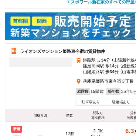
エスポワール新在家のすべての部屋
ライオンズマンション姫路東今宿の賃貸物件
姫路駅 歩
34
分 （山陽新幹線
播磨高岡駅 歩
14
分 （姫新線
山陽姫路駅 歩
34
分 （山電本
兵庫県姫路市東今宿３丁目
15階建
35年8
総階数
築年数
駐車場あり
駐輪場あり
間取り
賃
間取り図
階数
専有面積
管理
新着
6.3
2LDK
12階