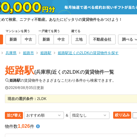
まとめて検索、ニフティ不動産。あなたにピッタリの賃貸物件をみつけよう！
マンションを買う
一戸建てを買う
建てる
新築
中古
新築
中古
土地
不動産会社
調べる
兵庫県
姫路市
姫路駅
姫路駅近くの2LDKの賃貸物件を探す
姫路駅
(兵庫県)近くの2LDKの賃貸物件一覧
姫路駅
の賃貸物件をさまざまなこだわり条件から検索できます。
2026年08月05日
更新
現在の選択条件：
2LDK
絞り込み
並び替え
＆
1,026
物件数
件