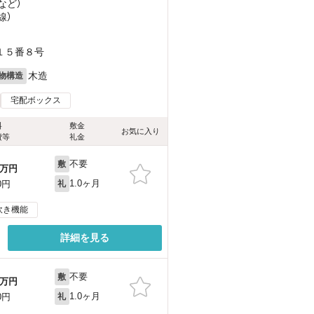
など
）
線）
１５番８号
木造
物構造
宅配ボックス
料
敷金
お気に入り
費等
礼金
不要
敷
万円
1.0ヶ月
0円
礼
炊き機能
詳細を見る
不要
敷
万円
1.0ヶ月
0円
礼