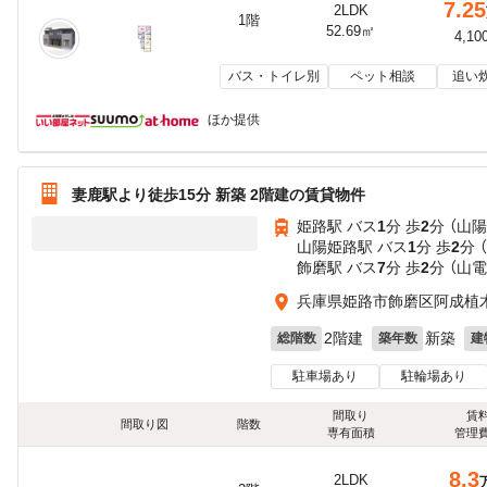
7.25
2LDK
1階
52.69㎡
4,10
バス・トイレ別
ペット相談
追い
ほか提供
妻鹿駅より徒歩15分 新築 2階建の賃貸物件
姫路駅 バス
1
分 歩
2
分 （山
山陽姫路駅 バス
1
分 歩
2
分 
飾磨駅 バス
7
分 歩
2
分 （山
兵庫県姫路市飾磨区阿成植
2階建
新築
総階数
築年数
建
駐車場あり
駐輪場あり
間取り
賃
間取り図
階数
専有面積
管理
8.3
2LDK