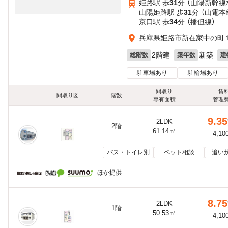
姫路駅 歩
31
分 （山陽新幹線
山陽姫路駅 歩
31
分 （山電本
京口駅 歩
34
分 （播但線）
兵庫県姫路市新在家中の町
2階建
新築
総階数
築年数
建
駐車場あり
駐輪場あり
間取り
賃
間取り図
階数
専有面積
管理
9.35
2LDK
2階
61.14㎡
4,10
バス・トイレ別
ペット相談
追い
ほか提供
8.75
2LDK
1階
50.53㎡
4,10