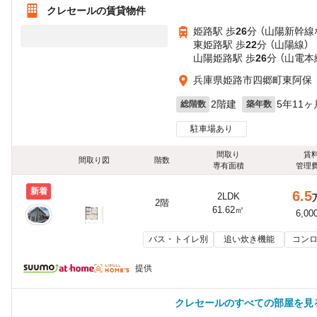
クレセールの賃貸物件
姫路駅 歩
26
分 （山陽新幹線
東姫路駅 歩
22
分 （山陽線）
山陽姫路駅 歩
26
分 （山電本
兵庫県姫路市四郷町東阿保
2階建
5年11ヶ
総階数
築年数
駐車場あり
間取り
賃
間取り図
階数
専有面積
管理
新着
6.5
2LDK
2階
61.62㎡
6,00
バス・トイレ別
追い炊き機能
コンロ
提供
クレセールのすべての部屋を見