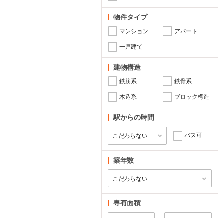
物件タイプ
マンション
アパート
一戸建て
建物構造
鉄筋系
鉄骨系
木造系
ブロック構造
駅からの時間
バス可
築年数
専有面積