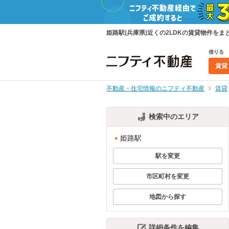
姫路駅(兵庫県)近くの2LDKの賃貸物件を
借りる
賃貸
不動産・住宅情報のニフティ不動産
賃貸
検索中のエリア
姫路駅
駅を変更
市区町村を変更
地図から探す
詳細条件を編集