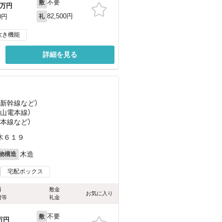
不要
敷
万円
82,500円
0円
礼
炊き機能
詳細を見る
陽新幹線
など
）
（山電本線）
電本線
など
）
木６１９
木造
物構造
宅配ボックス
料
敷金
お気に入り
費等
礼金
不要
敷
万円