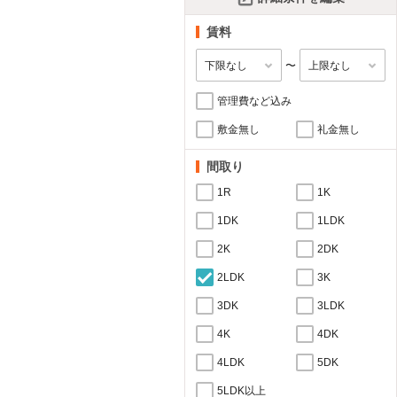
賃料
〜
管理費など込み
敷金無し
礼金無し
間取り
1R
1K
1DK
1LDK
2K
2DK
2LDK
3K
3DK
3LDK
4K
4DK
4LDK
5DK
5LDK以上