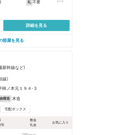
不要
要
礼
詳細を見る
の部屋を見る
山陽新幹線
など
）
但線）
字柿ノ木元１９４-３
木造
物構造
宅配ボックス
料
敷金
お気に入り
費等
礼金