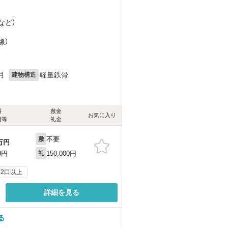
など
）
線）
月
軽量鉄骨
建物構造
料
敷金
お気に入り
費等
礼金
不要
敷
万円
150,000円
0円
礼
2口以上
詳細を見る
る