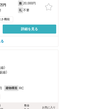
20,000円
敷
万円
不要
要
礼
炊き機能
詳細を見る
見る
阪線）
阪線）
月
RC
建物構造
料
敷金
お気に入り