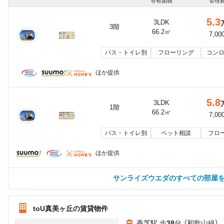
専有面積
管理
5.3
3LDK
3階
66.2㎡
7,00
バス・トイレ別
フローリング
コンロ
ほか提供
5.8
3LDK
1階
66.2㎡
7,00
バス・トイレ別
ペット相談
フロ
ほか提供
サンライズウエダのすべての部屋
toU真美ヶ丘の賃貸物件
香芝駅 歩
38
分 （和歌山線）