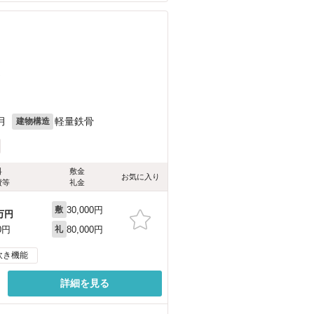
）
）
月
軽量鉄骨
建物構造
料
敷金
お気に入り
費等
礼金
30,000円
敷
万円
80,000円
0円
礼
炊き機能
詳細を見る