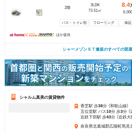
8.4
3LDK
2階
73.51㎡
6,00
バス・トイレ別
フローリング
保証
ほか提供
シャーメゾンＳＴ逢坂のすべての部
シャルム真美の賃貸物件
香芝駅 歩
38
分 （和歌山線）
五位堂駅 バス
10
分 歩
3
分 
近鉄下田駅 歩
43
分 （近鉄大
奈良県北葛城郡広陵町馬見