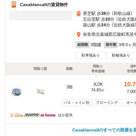
CasablancaIIの賃貸物件
香芝駅 歩
38
分 （和歌山線）
五位堂駅 歩
20
分 （近鉄大阪
築山駅 歩
24
分 （近鉄大阪線
奈良県北葛城郡広陵町馬見
3階建
3年3ヶ
総階数
築年数
駐車場あり
駐輪場あり
間取り
賃
間取り図
階数
専有面積
管理
10.7
3LDK
3階
74.83㎡
7,00
バス・トイレ別
フローリング
オー
ほか提供
CasablancaIIのすべての部屋を