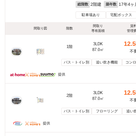
2階建
17年4ヶ
総階数
築年数
駐車場あり
宅配ボックス
間取り
賃
間取り図
階数
専有面積
管理
12.5
3LDK
1階
87.0㎡
不
バス・トイレ別
追い炊き機能
コンロ
提供
12.5
3LDK
2階
87.0㎡
不
バス・トイレ別
フローリング
追い
提供