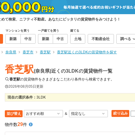
まとめて検索、ニフティ不動産。あなたにピッタリの賃貸物件をみつけよう！
マンションを買う
一戸建てを買う
建てる
新築
中古
新築
中古
土地
不動産会社
調べる
奈良県
香芝市
香芝駅
香芝駅近くの3LDKの賃貸物件を探す
香芝駅
(奈良県)近くの3LDKの賃貸物件一覧
香芝駅
の賃貸物件をさまざまなこだわり条件から検索できます。
2026年08月05日
更新
現在の選択条件：
3LDK
絞り込み
並び替え
＆
29
物件数
件