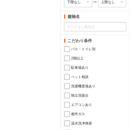
〜
建物名
こだわり条件
バス・トイレ別
2階以上
駐車場あり
ペット相談
洗濯機置場あり
独立洗面台
エアコンあり
都市ガス
温水洗浄便座