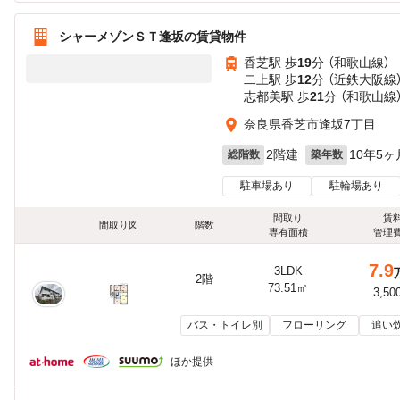
シャーメゾンＳＴ逢坂の賃貸物件
香芝駅 歩
19
分 （和歌山線）
二上駅 歩
12
分 （近鉄大阪線
志都美駅 歩
21
分 （和歌山線
奈良県香芝市逢坂7丁目
2階建
10年5ヶ
総階数
築年数
駐車場あり
駐輪場あり
間取り
賃
間取り図
階数
専有面積
管理
7.9
3LDK
2階
73.51㎡
3,50
バス・トイレ別
フローリング
追い
ほか提供