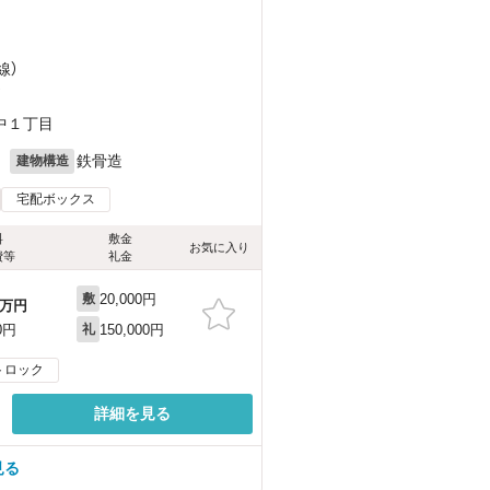
線）
）
中１丁目
月
鉄骨造
建物構造
宅配ボックス
料
敷金
お気に入り
費等
礼金
20,000円
敷
万円
150,000円
0円
礼
トロック
詳細を見る
見る