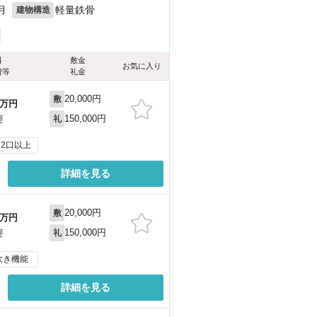
月
軽量鉄骨
建物構造
料
敷金
お気に入り
費等
礼金
20,000円
敷
万円
150,000円
要
礼
2口以上
詳細を見る
20,000円
敷
万円
150,000円
要
礼
炊き機能
詳細を見る