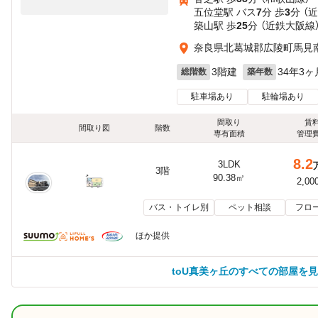
五位堂駅 バス
7
分 歩
3
分 （
築山駅 歩
25
分 （近鉄大阪線
奈良県北葛城郡広陵町馬見
3階建
34年3ヶ
総階数
築年数
駐車場あり
駐輪場あり
間取り
賃
間取り図
階数
専有面積
管理
8.2
3LDK
3階
90.38㎡
2,00
バス・トイレ別
ペット相談
フロ
ほか提供
toU真美ヶ丘のすべての部屋を