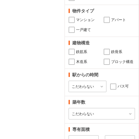
物件タイプ
マンション
アパート
一戸建て
建物構造
鉄筋系
鉄骨系
木造系
ブロック構造
駅からの時間
バス可
築年数
専有面積