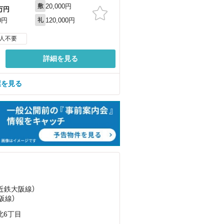
20,000円
敷
万円
120,000円
0円
礼
人不要
詳細を見る
屋を見る
（近鉄大阪線）
阪線）
北6丁目