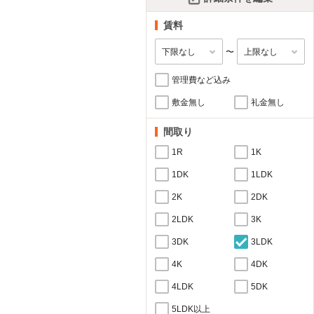
賃料
〜
管理費など込み
敷金無し
礼金無し
間取り
1R
1K
1DK
1LDK
2K
2DK
2LDK
3K
3DK
3LDK
4K
4DK
4LDK
5DK
5LDK以上