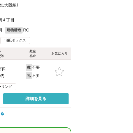
近鉄大阪線）
）
南４丁目
月
RC
建物構造
宅配ボックス
料
敷金
お気に入り
費等
礼金
不要
敷
万円
不要
0円
礼
ーリング
詳細を見る
見る