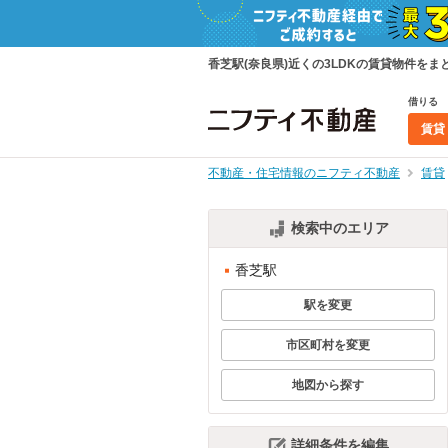
香芝駅(奈良県)近くの3LDKの賃貸物件を
借りる
賃貸
不動産・住宅情報のニフティ不動産
賃貸
検索中のエリア
香芝駅
駅を変更
市区町村を変更
地図から探す
詳細条件を編集