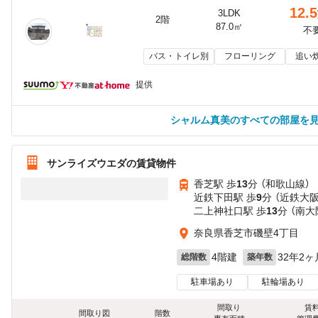
12.5
3LDK
2階
87.0㎡
不
バス・トイレ別
フローリング
追い
提供
シャルム真美のすべての部屋を
サンライズウエダの賃貸物件
香芝駅 歩
13
分 （和歌山線）
近鉄下田駅 歩
9
分 （近鉄大
二上神社口駅 歩
13
分 （南大
奈良県香芝市磯壁4丁目
4階建
32年2ヶ
総階数
築年数
駐車場あり
駐輪場あり
間取り
賃
間取り図
階数