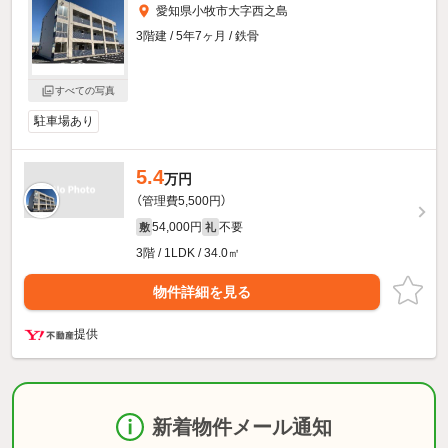
愛知県小牧市大字西之島
3階建 / 5年7ヶ月 / 鉄骨
すべての写真
駐車場あり
5.4
万円
（管理費5,500円）
54,000円
不要
敷
礼
3階 / 1LDK / 34.0㎡
物件詳細を見る
提供
新着物件メール通知