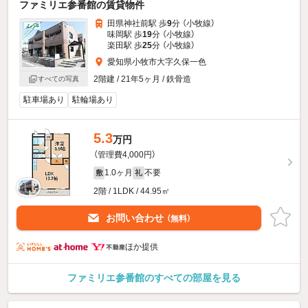
ファミリエ参番館の賃貸物件
田県神社前駅 歩
9
分 （小牧線）
味岡駅 歩
19
分 （小牧線）
楽田駅 歩
25
分 （小牧線）
愛知県小牧市大字久保一色
2階建 / 21年5ヶ月 / 鉄骨造
すべての写真
駐車場あり
駐輪場あり
5.3
万円
（管理費4,000円）
1.0ヶ月
不要
敷
礼
2階 / 1LDK / 44.95㎡
お問い合わせ
（無料）
ほか提供
ファミリエ参番館のすべての部屋を見る