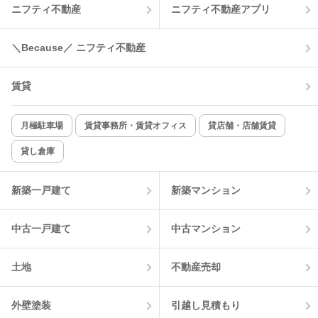
ニフティ不動産
ニフティ不動産アプリ
温水洗浄便座
オートロック
＼Because／ ニフティ不動産
コンロ2口以上
追焚き機能
賃貸
TV付インターホン
角部屋
新着のみ
インターネット無料
月極駐車場
賃貸事務所・賃貸オフィス
貸店舗・店舗賃貸
貸し倉庫
該当件数:
物件一覧に反映
5
件
新築一戸建て
新築マンション
中古一戸建て
中古マンション
土地
不動産売却
外壁塗装
引越し見積もり