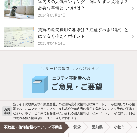
室内犬の人気ランキング！飼いやすい犬種は？
必要な準備としつけは？
2024年05月27日
賃貸の退去費用の相場は？注意すべき「特約」と
は？安く抑えるポイント
2025年04月14日
他の人はこんな条件で絞り込んでいます！
人気のこだわり条件
バス・トイレ別
2階以上
駐車場あり
ペット相談
当サイトの物件及び不動産会社、外壁塗装業者の情報は検索パートナーが提供している情
報であり、ニフティライフスタイル株式会社は内容の責任を負わないことを予めご了承く
免責
事項
ださい。本サービス内でお客様が入力される個人情報は、検索パートナーが取得し、同社
洗濯機置場あり
独立洗面台
の定める個人情報規約に従って取り扱われます。
不動産・住宅情報のニフティ不動産
賃貸
愛知県
小牧市
エアコンあり
都市ガス