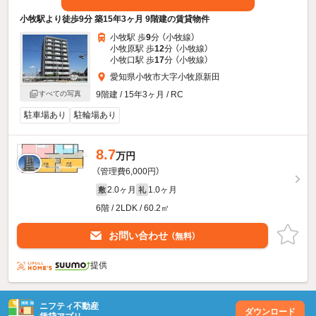
小牧駅より徒歩9分 築15年3ヶ月 9階建の賃貸物件
小牧駅 歩
9
分 （小牧線）
小牧原駅 歩
12
分 （小牧線）
小牧口駅 歩
17
分 （小牧線）
愛知県小牧市大字小牧原新田
すべての写真
9階建 / 15年3ヶ月 / RC
駐車場あり
駐輪場あり
8.7
万円
（管理費6,000円）
2.0ヶ月
1.0ヶ月
敷
礼
6階 / 2LDK / 60.2㎡
お問い合わせ
（無料）
提供
ニフティ不動産
ダウンロード