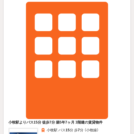
小牧駅よりバス15分 徒歩7分 築5年7ヶ月 3階建の賃貸物件
小牧駅 バス
15
分 歩
7
分 （小牧線）