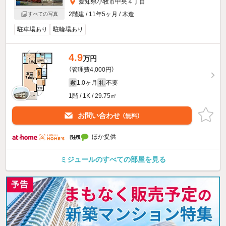
愛知県小牧市中央４丁目
2階建 / 11年5ヶ月 / 木造
すべての写真
駐車場あり
駐輪場あり
4.9
万円
（管理費4,000円）
1.0ヶ月
不要
敷
礼
1階 / 1K / 29.75㎡
お問い合わせ
（無料）
ほか提供
ミジュールのすべての部屋を見る