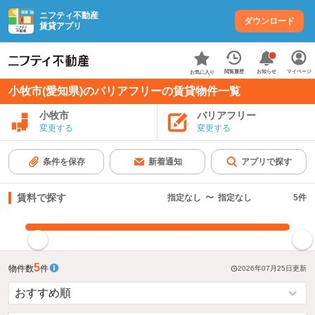
ニフティ不動産
ダウンロード
賃貸アプリ
お知らせ
閲覧履歴
マイページ
お気に入り
小牧市(愛知県)のバリアフリーの賃貸物件一覧
小牧市
バリアフリー
変更する
変更する
条件を保存
新着通知
アプリで探す
賃料で探す
指定なし
〜
指定なし
5
件
指定した賃料で絞り込む
5
物件数
件
2026年07月25日
更新