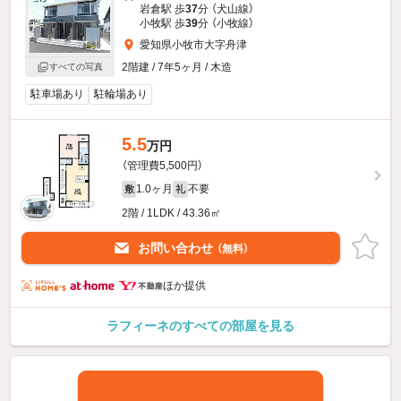
岩倉駅 歩
37
分 （犬山線）
小牧駅 歩
39
分 （小牧線）
愛知県小牧市大字舟津
2階建 / 7年5ヶ月 / 木造
すべての写真
駐車場あり
駐輪場あり
5.5
万円
（管理費5,500円）
1.0ヶ月
不要
敷
礼
2階 / 1LDK / 43.36㎡
お問い合わせ
（無料）
ほか提供
ラフィーネのすべての部屋を見る