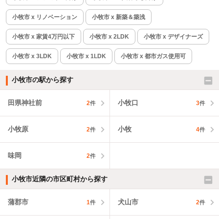
小牧市 x リノベーション
小牧市 x 新築＆築浅
小牧市 x 家賃4万円以下
小牧市 x 2LDK
小牧市 x デザイナーズ
小牧市 x 3LDK
小牧市 x 1LDK
小牧市 x 都市ガス使用可
小牧市の駅から探す
田県神社前
小牧口
2
件
3
件
小牧原
小牧
2
件
4
件
味岡
2
件
小牧市近隣の市区町村から探す
蒲郡市
犬山市
1
件
2
件