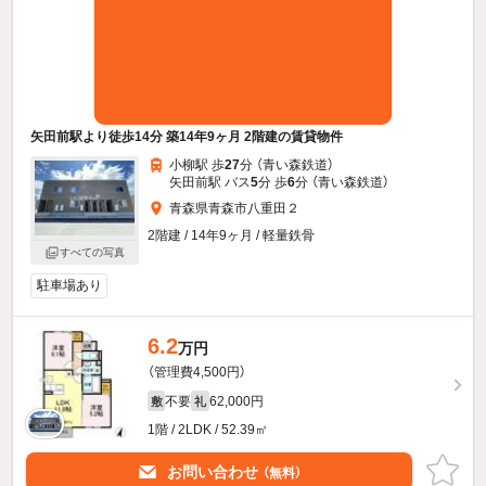
矢田前駅より徒歩14分 築14年9ヶ月 2階建の賃貸物件
小柳駅 歩
27
分 （青い森鉄道）
矢田前駅 バス
5
分 歩
6
分 （青い森鉄道）
青森県青森市八重田２
2階建 / 14年9ヶ月 / 軽量鉄骨
すべての写真
駐車場あり
6.2
万円
（管理費4,500円）
不要
62,000円
敷
礼
1階 / 2LDK / 52.39㎡
お問い合わせ
（無料）