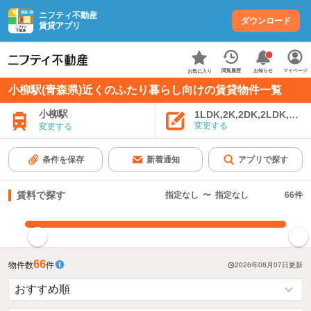
ニフティ不動産
ダウンロード
賃貸アプリ
お知らせ
閲覧履歴
マイページ
お気に入り
小柳駅(青森県)近くのふたり暮らし向けの賃貸物件一覧
小柳駅
1LDK,2K,2DK,2LDK,3K,
変更する
変更する
条件を保存
新着通知
アプリで探す
賃料で探す
指定なし
〜
指定なし
66
件
指定した賃料で絞り込む
66
物件数
件
2026年08月07日
更新