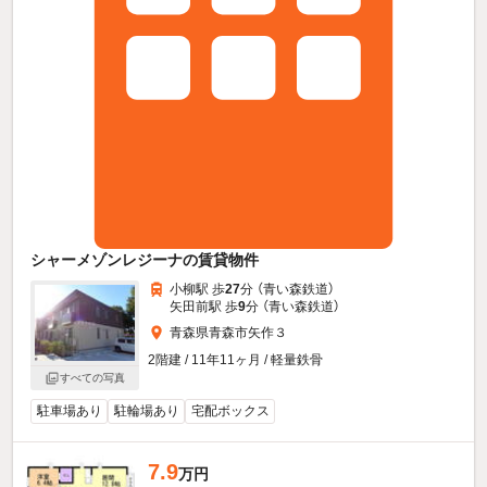
シャーメゾンレジーナの賃貸物件
小柳駅 歩
27
分 （青い森鉄道）
矢田前駅 歩
9
分 （青い森鉄道）
青森県青森市矢作３
2階建 / 11年11ヶ月 / 軽量鉄骨
すべての写真
駐車場あり
駐輪場あり
宅配ボックス
7.9
万円