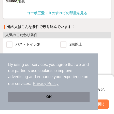
提供
コーポ三愛．Ｂのすべての部屋を見る
他の人はこんな条件で絞り込んでいます！
人気のこだわり条件
バス・トイレ別
2階以上
駐車場あり
ペット相談
By using our services, you agree that we and
洗濯機置場あり
独立洗面台
our
partners
use cookies to improve
advertising and enhance your experience on
エアコンあり
都市ガス
アプリに切り替えて、サクサクお部屋探し
our services.
Privacy Policy
会員登録なしですぐ使える。マップ検索やお気に入り保存など、
温水洗浄便座
オートロック
アプリ限定の便利な機能が使えます！
OK
Web版で続行
アプリを開く
駅・沿線を変更
絞り込み条件を変更
コンロ2口以上
追焚き機能