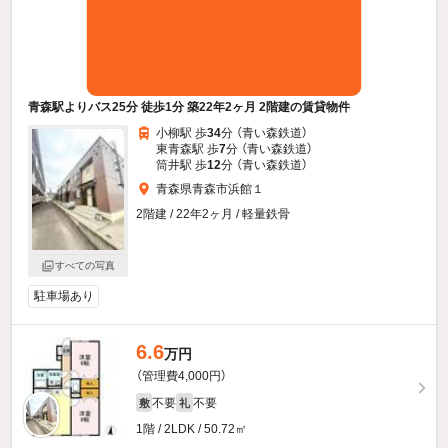
青森駅よりバス25分 徒歩1分 築22年2ヶ月 2階建の賃貸物件
小柳駅 歩
34
分 （青い森鉄道）
東青森駅 歩
7
分 （青い森鉄道）
筒井駅 歩
12
分 （青い森鉄道）
青森県青森市浜館１
2階建 / 22年2ヶ月 / 軽量鉄骨
すべての写真
駐車場あり
6.6
万円
（管理費4,000円）
不要
不要
敷
礼
1階 / 2LDK / 50.72㎡