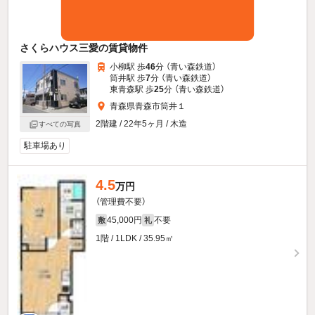
さくらハウス三愛の賃貸物件
小柳駅 歩
46
分 （青い森鉄道）
筒井駅 歩
7
分 （青い森鉄道）
東青森駅 歩
25
分 （青い森鉄道）
青森県青森市筒井１
2階建 / 22年5ヶ月 / 木造
すべての写真
駐車場あり
4.5
万円
（管理費不要）
45,000円
不要
敷
礼
1階 / 1LDK / 35.95㎡