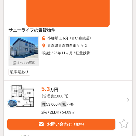
サニーライフの賃貸物件
小柳駅 歩
6
分 （青い森鉄道）
青森県青森市自由ケ丘２
2階建 / 26年11ヶ月 / 軽量鉄骨
すべての写真
駐車場あり
5.3
万円
（管理費2,000円）
53,000円
不要
敷
礼
2階 / 2LDK / 54.09㎡
お問い合わせ
（無料）