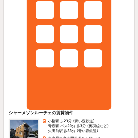
シャーメゾンルーチェの賃貸物件
小柳駅 歩
23
分 （青い森鉄道）
青森駅 バス
20
分 歩
3
分 （奥羽線
など
）
矢田前駅 歩
33
分 （青い森鉄道）