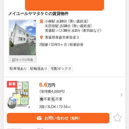
メイユールヤマタケＣの賃貸物件
小柳駅 歩
20
分 （青い森鉄道）
矢田前駅 歩
18
分 （青い森鉄道）
青森駅 バス
30
分 歩
2
分 （奥羽線
など
）
青森県青森市東造道３
2階建 / 33年5ヶ月 / 軽量鉄骨
すべての写真
駐車場あり
駐輪場あり
宅配ボックス
6.6
新着
万円
（管理費4,000円）
不要
不要
敷
礼
2階 / 3LDK / 72.56㎡
お問い合わせ
（無料）