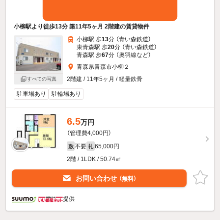
小柳駅より徒歩13分 築11年5ヶ月 2階建の賃貸物件
小柳駅 歩
13
分 （青い森鉄道）
東青森駅 歩
20
分 （青い森鉄道）
青森駅 歩
67
分 （奥羽線
など
）
青森県青森市小柳２
2階建 / 11年5ヶ月 / 軽量鉄骨
すべての写真
駐車場あり
駐輪場あり
6.5
万円
（管理費4,000円）
不要
65,000円
敷
礼
2階 / 1LDK / 50.74㎡
お問い合わせ
（無料）
提供