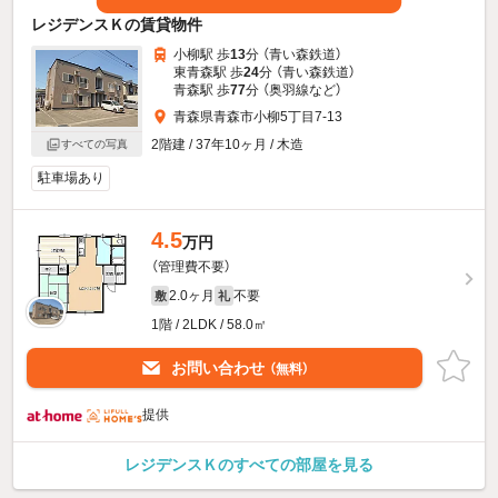
レジデンスＫの賃貸物件
小柳駅 歩
13
分 （青い森鉄道）
東青森駅 歩
24
分 （青い森鉄道）
青森駅 歩
77
分 （奥羽線
など
）
青森県青森市小柳5丁目7-13
2階建 / 37年10ヶ月 / 木造
すべての写真
駐車場あり
4.5
万円
（管理費不要）
2.0ヶ月
不要
敷
礼
1階 / 2LDK / 58.0㎡
お問い合わせ
（無料）
提供
レジデンスＫのすべての部屋を見る