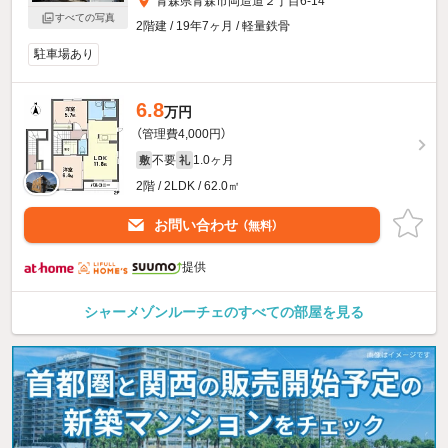
青森県青森市岡造道２丁目6-14
すべての写真
2階建 / 19年7ヶ月 / 軽量鉄骨
駐車場あり
6.8
万円
（管理費4,000円）
不要
1.0ヶ月
敷
礼
2階 / 2LDK / 62.0㎡
お問い合わせ
（無料）
提供
シャーメゾンルーチェのすべての部屋を見る