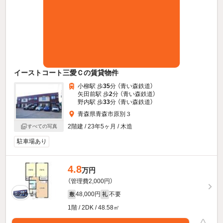
イーストコート三愛Ｃの賃貸物件
小柳駅 歩
35
分 （青い森鉄道）
矢田前駅 歩
2
分 （青い森鉄道）
野内駅 歩
33
分 （青い森鉄道）
青森県青森市原別３
2階建 / 23年5ヶ月 / 木造
すべての写真
駐車場あり
4.8
万円
（管理費2,000円）
48,000円
不要
敷
礼
1階 / 2DK / 48.58㎡