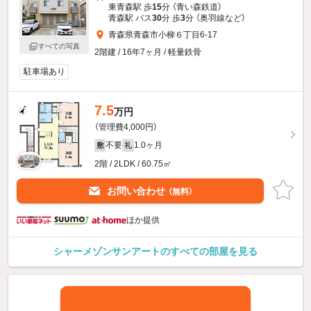
東青森駅 歩
15
分 （青い森鉄道）
青森駅 バス
30
分 歩
3
分 （奥羽線
など
）
青森県青森市小柳６丁目6-17
すべての写真
2階建 / 16年7ヶ月 / 軽量鉄骨
駐車場あり
7.5
万円
（管理費4,000円）
不要
1.0ヶ月
敷
礼
2階 / 2LDK / 60.75㎡
お問い合わせ
（無料）
ほか提供
シャーメゾンサンアートのすべての部屋を見る