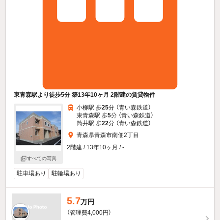
東青森駅より徒歩5分 築13年10ヶ月 2階建の賃貸物件
小柳駅 歩
25
分 （青い森鉄道）
東青森駅 歩
5
分 （青い森鉄道）
筒井駅 歩
22
分 （青い森鉄道）
青森県青森市南佃2丁目
2階建 / 13年10ヶ月 / -
すべての写真
駐車場あり
駐輪場あり
5.7
万円
（管理費4,000円）