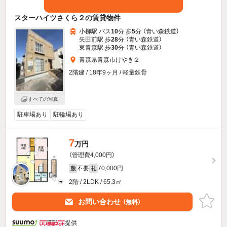
スターハイツさくら２の賃貸物件
小柳駅 バス
10
分 歩
5
分 （青い森鉄道）
矢田前駅 歩
28
分 （青い森鉄道）
東青森駅 歩
30
分 （青い森鉄道）
青森県青森市けやき２
2階建 / 18年9ヶ月 / 軽量鉄骨
すべての写真
駐車場あり
駐輪場あり
7
万円
（管理費4,000円）
不要
70,000円
敷
礼
2階 / 2LDK / 65.3㎡
お問い合わせ
（無料）
提供