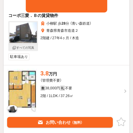
コーポ三愛．Ｂの賃貸物件
小柳駅 歩
28
分 （青い森鉄道）
青森県青森市造道２
2階建 / 27年4ヶ月 / 木造
すべての写真
駐車場あり
3.8
万円
（管理費不要）
38,000円
不要
敷
礼
2階 / 1LDK / 37.26㎡
お問い合わせ
（無料）