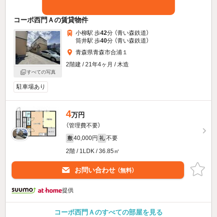
コーポ西門Ａの賃貸物件
小柳駅 歩
42
分 （青い森鉄道）
筒井駅 歩
40
分 （青い森鉄道）
青森県青森市合浦１
2階建 / 21年4ヶ月 / 木造
すべての写真
駐車場あり
4
万円
（管理費不要）
40,000円
不要
敷
礼
2階 / 1LDK / 36.85㎡
お問い合わせ
（無料）
提供
コーポ西門Ａのすべての部屋を見る