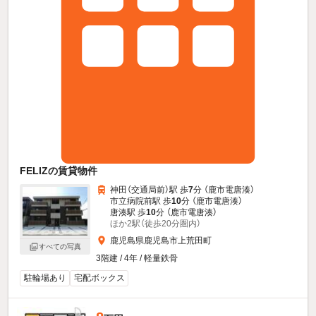
FELIZの賃貸物件
神田（交通局前）駅 歩
7
分 （鹿市電唐湊）
市立病院前駅 歩
10
分 （鹿市電唐湊）
唐湊駅 歩
10
分 （鹿市電唐湊）
ほか2駅（徒歩20分圏内）
鹿児島県鹿児島市上荒田町
すべての写真
3階建 / 4年 / 軽量鉄骨
駐輪場あり
宅配ボックス