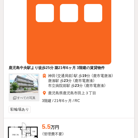
鹿児島中央駅より徒歩25分 築21年6ヶ月 3階建の賃貸物件
神田（交通局前）駅 歩
19
分 （鹿市電唐湊）
唐湊駅 歩
23
分 （鹿市電唐湊）
市立病院前駅 歩
23
分 （鹿市電唐湊）
鹿児島県鹿児島市田上３丁目
すべての写真
3階建 / 21年6ヶ月 / RC
駐輪場あり
5.5
万円
（管理費不要）