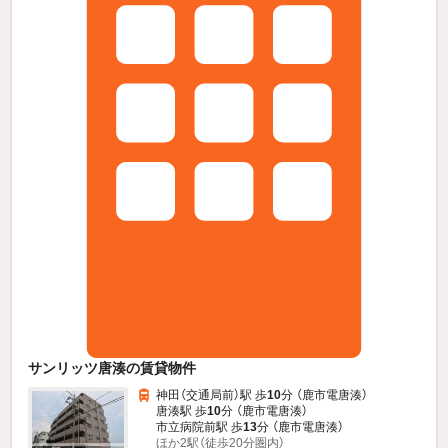
サンリッツ唐湊の賃貸物件
神田（交通局前）駅 歩
10
分 （鹿市電唐湊）
唐湊駅 歩
10
分 （鹿市電唐湊）
市立病院前駅 歩
13
分 （鹿市電唐湊）
ほか2駅（徒歩20分圏内）