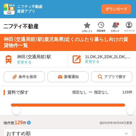
ニフティ不動産
ダウンロード
賃貸アプリ
お知らせ
閲覧履歴
マイページ
お気に入り
神田（交通局前）駅(鹿児島県)近くのふたり暮らし向けの賃
貸物件一覧
1LDK,2K,2DK,2LDK,3K,
神田（交通局前）駅
変更する
変更する
条件を保存
新着通知
アプリで探す
賃料で探す
指定なし
〜
指定なし
129
件
指定した賃料で絞り込む
129
物件数
件
2026年08月08日
更新