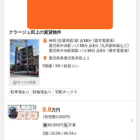
クラージュ田上の賃貸物件
神田（交通局前）駅 歩
18
分 （鹿市電唐湊）
鹿児島中央駅 バス
10
分 歩
2
分 （九州新幹線
など
）
鹿児島中央駅前駅 バス
10
分 歩
2
分 （鹿市電唐湊）
鹿児島県鹿児島市田上１
5階建 / 3年 / 鉄筋コン
すべての写真
駐車場あり
駐輪場あり
宅配ボックス
8.8
万円
（管理費3,000円）
88,000円
不要
敷
礼
2階 / 2LDK / 46.54㎡