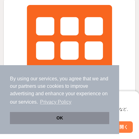
By using our services, you agree that we and
our
partners
use cookies to improve
advertising and enhance your experience on
アプリに切り替えて、サクサクお部屋探し
our services.
Privacy Policy
会員登録なしですぐ使える。マップ検索やお気に入り保存など、
アプリ限定の便利な機能が使えます！
OK
Web版で続行
アプリを開く
駅・沿線を変更
絞り込み条件を変更
鹿児島中央駅より徒歩14分 築4年 3階建の賃貸物件
神田（交通局前）駅 歩
7
分 （鹿市電唐湊）