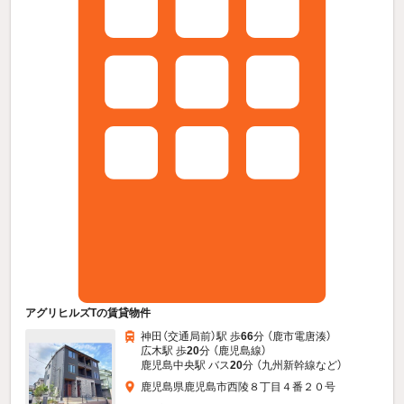
アグリヒルズTの賃貸物件
神田（交通局前）駅 歩
66
分 （鹿市電唐湊）
広木駅 歩
20
分 （鹿児島線）
鹿児島中央駅 バス
20
分 （九州新幹線
など
）
鹿児島県鹿児島市西陵８丁目４番２０号