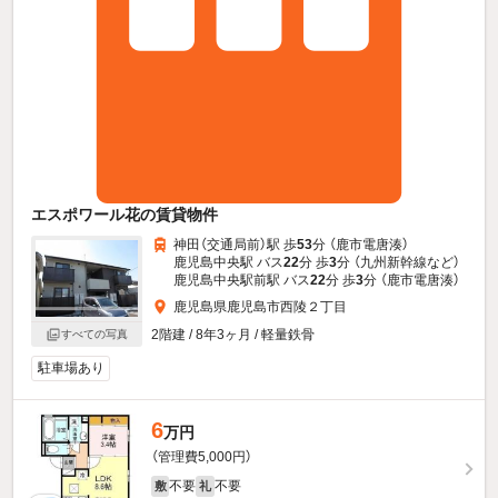
エスポワール花の賃貸物件
神田（交通局前）駅 歩
53
分 （鹿市電唐湊）
鹿児島中央駅 バス
22
分 歩
3
分 （九州新幹線
など
）
鹿児島中央駅前駅 バス
22
分 歩
3
分 （鹿市電唐湊）
鹿児島県鹿児島市西陵２丁目
2階建 / 8年3ヶ月 / 軽量鉄骨
すべての写真
駐車場あり
6
万円
（管理費5,000円）
不要
不要
敷
礼