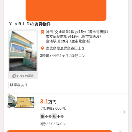
Ｙ’ｓＢＬＤの賃貸物件
神田（交通局前）駅 歩
15
分 （鹿市電唐湊）
市立病院前駅 歩
19
分 （鹿市電唐湊）
唐湊駅 歩
19
分 （鹿市電唐湊）
鹿児島県鹿児島市田上２
3階建 / 44年2ヶ月 / 鉄筋コン
すべての写真
駐車場あり
3.1
新着
万円
（管理費2,000円）
不要
不要
敷
礼
3階 / 2K / 24.0㎡