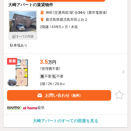
大崎アパートの賃貸物件
神田（交通局前）駅 歩
34
分 （鹿市電唐湊）
鹿児島県鹿児島市田上台２
2階建 / 43年5ヶ月 / 木造
すべての写真
駐車場あり
3.5
新着
万円
（管理費不要）
不要
不要
敷
礼
1階 / 2K / 29.8㎡
お問い合わせ
（無料）
提供
大崎アパートのすべての部屋を見る