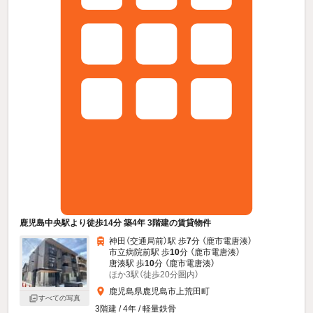
鹿児島中央駅より徒歩14分 築4年 3階建の賃貸物件
神田（交通局前）駅 歩
7
分 （鹿市電唐湊）
市立病院前駅 歩
10
分 （鹿市電唐湊）
唐湊駅 歩
10
分 （鹿市電唐湊）
ほか3駅（徒歩20分圏内）
鹿児島県鹿児島市上荒田町
すべての写真
3階建 / 4年 / 軽量鉄骨