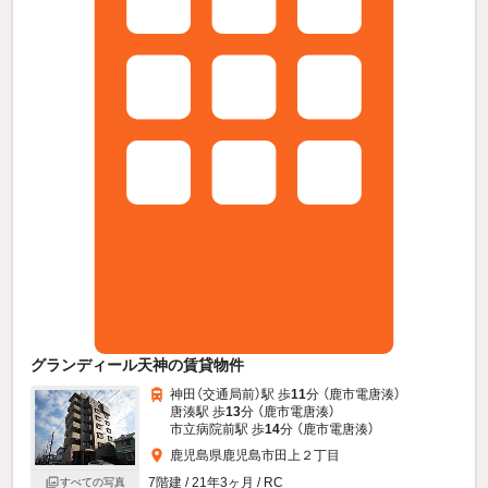
グランディール天神の賃貸物件
神田（交通局前）駅 歩
11
分 （鹿市電唐湊）
唐湊駅 歩
13
分 （鹿市電唐湊）
市立病院前駅 歩
14
分 （鹿市電唐湊）
鹿児島県鹿児島市田上２丁目
7階建 / 21年3ヶ月 / RC
すべての写真