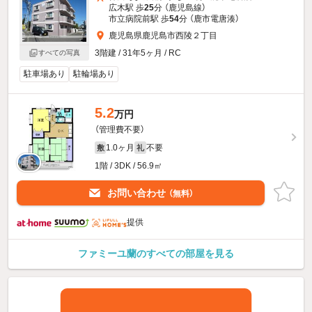
広木駅 歩
25
分 （鹿児島線）
市立病院前駅 歩
54
分 （鹿市電唐湊）
鹿児島県鹿児島市西陵２丁目
3階建 / 31年5ヶ月 / RC
すべての写真
駐車場あり
駐輪場あり
5.2
万円
（管理費不要）
1.0ヶ月
不要
敷
礼
1階 / 3DK / 56.9㎡
お問い合わせ
（無料）
提供
ファミーユ蘭のすべての部屋を見る