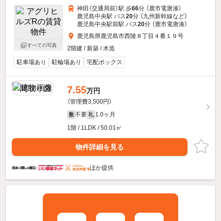
神田（交通局前）駅 歩
66
分 （鹿市電唐湊）
鹿児島中央駅 バス
20
分 （九州新幹線
など
）
鹿児島中央駅前駅 バス
20
分 （鹿市電唐湊）
鹿児島県鹿児島市西陵８丁目４番１９号
すべての写真
2階建 / 新築 / 木造
駐車場あり
駐輪場あり
宅配ボックス
7.55
万円
（管理費3,500円）
不要
1.0ヶ月
敷
礼
1階 / 1LDK / 50.01㎡
物件詳細を見る
ほか提供