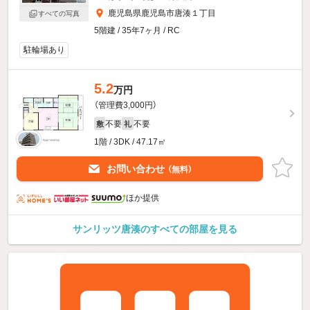
鹿児島県鹿児島市唐湊１丁目
すべての写真
5階建 / 35年7ヶ月 / RC
駐輪場あり
5.2
万円
（管理費3,000円）
不要
不要
敷
礼
1階 / 3DK / 47.17㎡
お問い合わせ
（無料）
ほか提供
サンリッツ唐湊のすべての部屋を見る