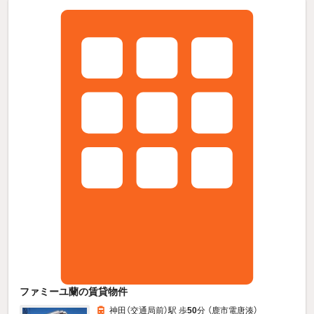
ファミーユ蘭の賃貸物件
神田（交通局前）駅 歩
50
分 （鹿市電唐湊）