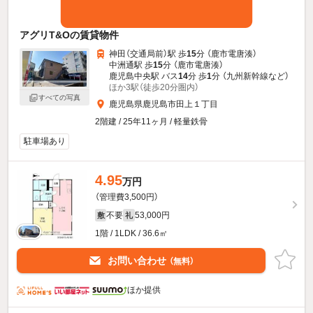
アグリT&Oの賃貸物件
神田（交通局前）駅 歩
15
分 （鹿市電唐湊）
中洲通駅 歩
15
分 （鹿市電唐湊）
鹿児島中央駅 バス
14
分 歩
1
分 （九州新幹線
など
）
ほか3駅（徒歩20分圏内）
すべての写真
鹿児島県鹿児島市田上１丁目
2階建 / 25年11ヶ月 / 軽量鉄骨
駐車場あり
4.95
万円
（管理費3,500円）
不要
53,000円
敷
礼
1階 / 1LDK / 36.6㎡
お問い合わせ
（無料）
ほか提供