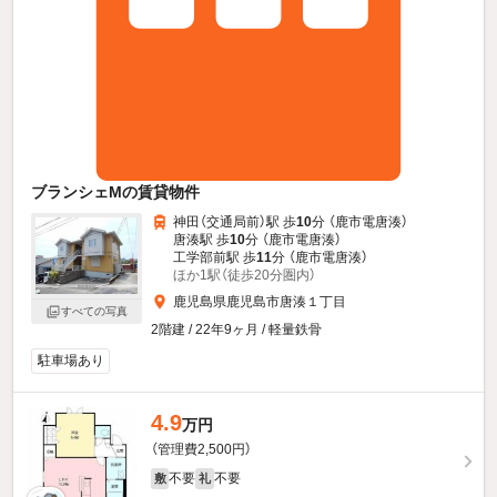
ブランシェMの賃貸物件
神田（交通局前）駅 歩
10
分 （鹿市電唐湊）
唐湊駅 歩
10
分 （鹿市電唐湊）
工学部前駅 歩
11
分 （鹿市電唐湊）
ほか1駅（徒歩20分圏内）
鹿児島県鹿児島市唐湊１丁目
すべての写真
2階建 / 22年9ヶ月 / 軽量鉄骨
駐車場あり
4.9
万円
（管理費2,500円）
不要
不要
敷
礼