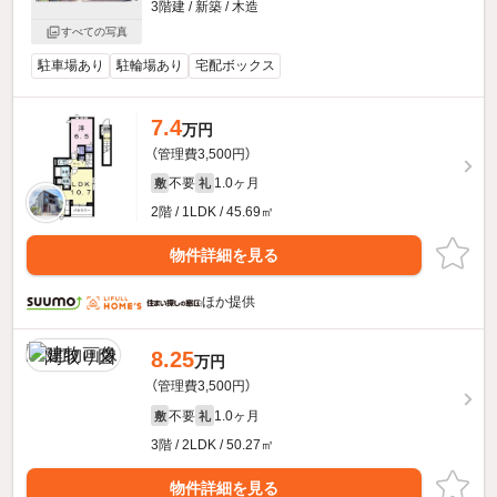
3階建 / 新築 / 木造
すべての写真
駐車場あり
駐輪場あり
宅配ボックス
7.4
万円
（管理費3,500円）
不要
1.0ヶ月
敷
礼
2階 / 1LDK / 45.69㎡
物件詳細を見る
ほか提供
8.25
万円
（管理費3,500円）
不要
1.0ヶ月
敷
礼
3階 / 2LDK / 50.27㎡
物件詳細を見る