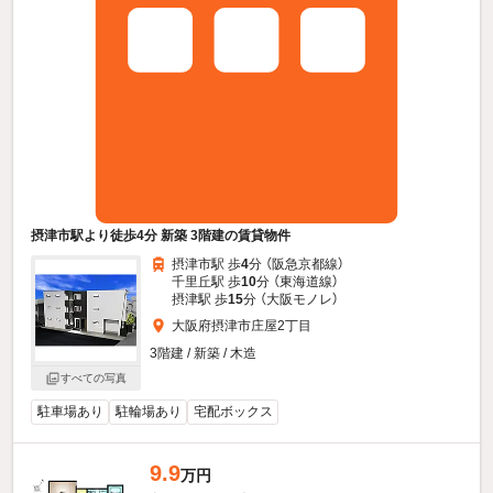
摂津市駅より徒歩4分 新築 3階建の賃貸物件
摂津市駅 歩
4
分 （阪急京都線）
千里丘駅 歩
10
分 （東海道線）
摂津駅 歩
15
分 （大阪モノレ）
大阪府摂津市庄屋2丁目
3階建 / 新築 / 木造
すべての写真
駐車場あり
駐輪場あり
宅配ボックス
9.9
万円