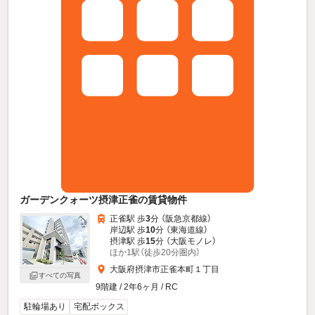
ガーデンクォーツ摂津正雀の賃貸物件
正雀駅 歩
3
分 （阪急京都線）
岸辺駅 歩
10
分 （東海道線）
摂津駅 歩
15
分 （大阪モノレ）
ほか1駅（徒歩20分圏内）
大阪府摂津市正雀本町１丁目
すべての写真
9階建 / 2年6ヶ月 / RC
駐輪場あり
宅配ボックス