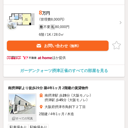
8
万円
（管理費8,000円）
不要
80,000円
敷
礼
6階 / 1K / 28.0㎡
お問い合わせ
（無料）
ほか提供
ガーデンクォーツ摂津正雀のすべての部屋を見る
南摂津駅より徒歩29分 築4年1ヶ月 2階建の賃貸物件
南摂津駅 歩
28
分 （大阪モノレ）
摂津駅 歩
45
分 （大阪モノレ）
大阪府摂津市鳥飼下２丁目
2階建 / 4年1ヶ月 / 木造
すべての写真
駐車場あり
駐輪場あり