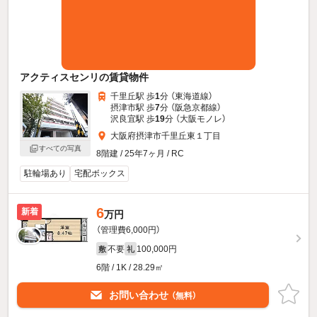
アクティスセンリの賃貸物件
千里丘駅 歩
1
分 （東海道線）
摂津市駅 歩
7
分 （阪急京都線）
沢良宜駅 歩
19
分 （大阪モノレ）
大阪府摂津市千里丘東１丁目
すべての写真
8階建 / 25年7ヶ月 / RC
駐輪場あり
宅配ボックス
6
新着
万円
（管理費6,000円）
不要
100,000円
敷
礼
6階 / 1K / 28.29㎡
お問い合わせ
（無料）