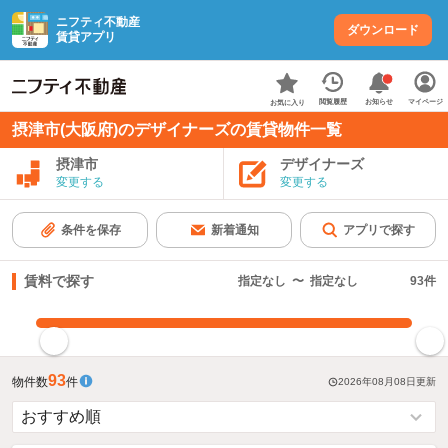
ニフティ不動産
ダウンロード
賃貸アプリ
お知らせ
閲覧履歴
マイページ
お気に入り
摂津市(大阪府)のデザイナーズの賃貸物件一覧
摂津市
デザイナーズ
変更する
変更する
条件を保存
新着通知
アプリで探す
賃料で探す
指定なし
〜
指定なし
93
件
指定した賃料で絞り込む
93
物件数
件
2026年08月08日
更新