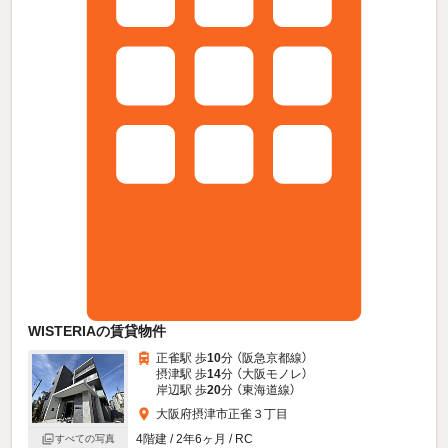
WISTERIAの賃貸物件
正雀駅 歩
10
分 （阪急京都線）
摂津駅 歩
14
分 （大阪モノレ）
岸辺駅 歩
20
分 （東海道線）
大阪府摂津市正雀３丁目
4階建 / 2年6ヶ月 / RC
すべての写真