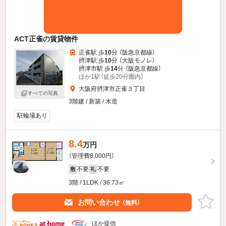
ACT正雀の賃貸物件
正雀駅 歩
10
分 （阪急京都線）
摂津駅 歩
10
分 （大阪モノレ）
摂津市駅 歩
14
分 （阪急京都線）
ほか1駅（徒歩20分圏内）
大阪府摂津市正雀３丁目
すべての写真
3階建 / 新築 / 木造
駐輪場あり
8.4
万円
（管理費8,000円）
不要
不要
敷
礼
3階 / 1LDK / 36.73㎡
お問い合わせ
（無料）
ほか提供