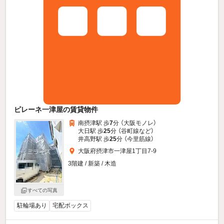
ピレーネ一津屋の賃貸物件
南摂津駅 歩
7
分 （大阪モノレ）
大日駅 歩
25
分 （谷町線
など
）
井高野駅 歩
25
分 （今里筋線）
大阪府摂津市一津屋1丁目7-9
3階建 / 新築 / 木造
すべての写真
駐輪場あり
宅配ボックス