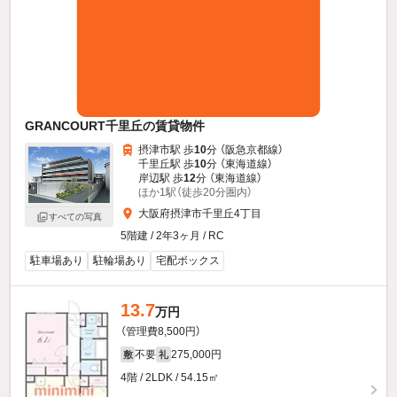
GRANCOURT千里丘の賃貸物件
摂津市駅 歩
10
分 （阪急京都線）
千里丘駅 歩
10
分 （東海道線）
岸辺駅 歩
12
分 （東海道線）
ほか1駅（徒歩20分圏内）
大阪府摂津市千里丘4丁目
すべての写真
5階建 / 2年3ヶ月 / RC
駐車場あり
駐輪場あり
宅配ボックス
13.7
万円
（管理費8,500円）
不要
275,000円
敷
礼
4階 / 2LDK / 54.15㎡