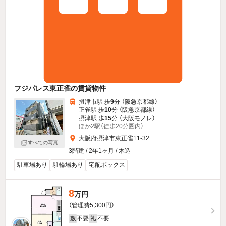
フジパレス東正雀の賃貸物件
摂津市駅 歩
9
分 （阪急京都線）
正雀駅 歩
10
分 （阪急京都線）
摂津駅 歩
15
分 （大阪モノレ）
ほか2駅（徒歩20分圏内）
大阪府摂津市東正雀11-32
すべての写真
3階建 / 2年1ヶ月 / 木造
駐車場あり
駐輪場あり
宅配ボックス
8
万円
（管理費5,300円）
不要
不要
敷
礼