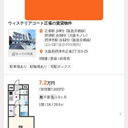
ウィステリアコート正雀の賃貸物件
正雀駅 歩
9
分 （阪急京都線）
摂津駅 歩
10
分 （大阪モノレ）
摂津市駅 歩
12
分 （阪急京都線）
ほか1駅（徒歩20分圏内）
大阪府摂津市正雀2丁目3-25
すべての写真
3階建 / 新築 / 鉄骨造
駐車場あり
駐輪場あり
宅配ボックス
7.2
万円
（管理費7,000円）
不要
1.0ヶ月
敷
礼
1階 / 1K / 28.6㎡