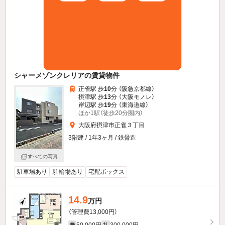
シャーメゾンクレリアの賃貸物件
正雀駅 歩
10
分 （阪急京都線）
摂津駅 歩
13
分 （大阪モノレ）
岸辺駅 歩
19
分 （東海道線）
ほか1駅（徒歩20分圏内）
大阪府摂津市正雀３丁目
3階建 / 1年3ヶ月 / 鉄骨造
すべての写真
駐車場あり
駐輪場あり
宅配ボックス
14.9
万円
（管理費13,000円）
50,000円
300,000円
敷
礼