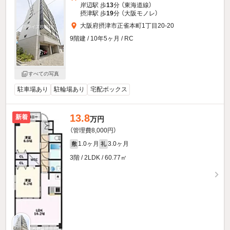
岸辺駅 歩
13
分 （東海道線）
摂津駅 歩
19
分 （大阪モノレ）
大阪府摂津市正雀本町1丁目20-20
9階建 / 10年5ヶ月 / RC
すべての写真
駐車場あり
駐輪場あり
宅配ボックス
13.8
新着
万円
（管理費8,000円）
1.0ヶ月
3.0ヶ月
敷
礼
3階 / 2LDK / 60.77㎡