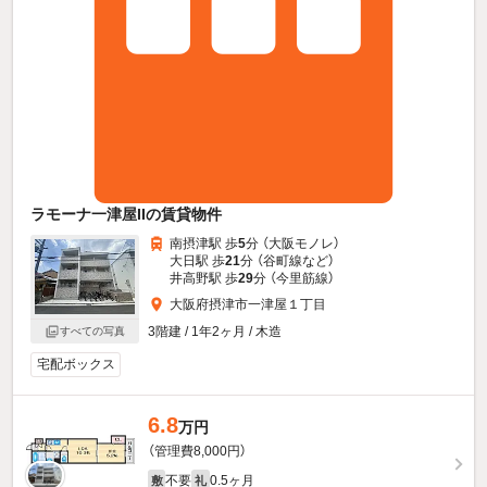
ラモーナ一津屋IIの賃貸物件
南摂津駅 歩
5
分 （大阪モノレ）
大日駅 歩
21
分 （谷町線
など
）
井高野駅 歩
29
分 （今里筋線）
大阪府摂津市一津屋１丁目
3階建 / 1年2ヶ月 / 木造
すべての写真
宅配ボックス
6.8
万円
（管理費8,000円）
不要
0.5ヶ月
敷
礼