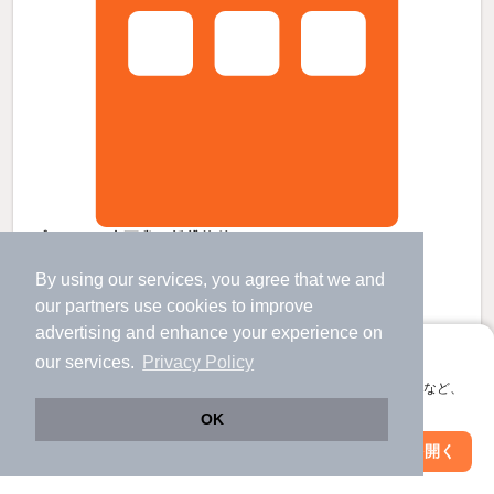
プルメリア東正雀の賃貸物件
正雀駅 歩
5
分 （阪急京都線）
By using our services, you agree that we and
摂津市駅 歩
10
分 （阪急京都線）
岸辺駅 歩
14
分 （東海道線）
our
partners
use cookies to improve
ほか1駅（徒歩20分圏内）
advertising and enhance your experience on
大阪府摂津市東正雀
すべての写真
アプリに切り替えて、サクサクお部屋探し
our services.
Privacy Policy
3階建 / 5年 / 鉄骨造
会員登録なしですぐ使える。マップ検索やお気に入り保存など、
駐輪場あり
宅配ボックス
アプリ限定の便利な機能が使えます！
OK
Web版で続行
アプリを開く
市区町村を変更
絞り込み条件を変更
7.4
万円