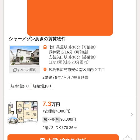
シャーメゾンあきの賃貸物件
七軒茶屋駅 歩
18
分 （可部線）
緑井駅 歩
16
分 （可部線）
安芸矢口駅 歩
18
分 （芸備線）
ほか1駅（徒歩20分圏内）
広島県広島市安佐南区川内２丁目
すべての写真
2階建 / 8年7ヶ月 / 軽量鉄骨
駐車場あり
駐輪場あり
7.3
万円
（管理費4,000円）
不要
90,000円
敷
礼
2階 / 3LDK / 70.36㎡
お問い合わせ