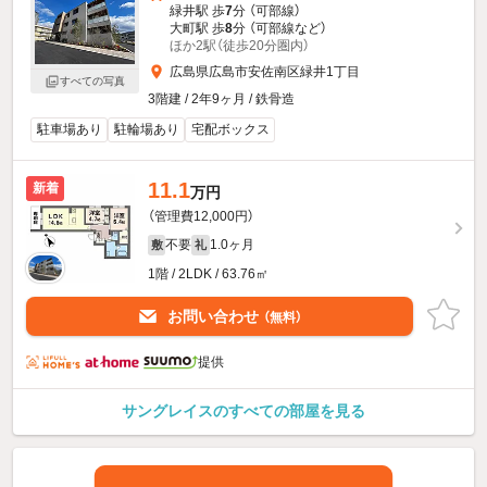
緑井駅 歩
7
分 （可部線）
大町駅 歩
8
分 （可部線
など
）
ほか2駅（徒歩20分圏内）
広島県広島市安佐南区緑井1丁目
すべての写真
3階建 / 2年9ヶ月 / 鉄骨造
駐車場あり
駐輪場あり
宅配ボックス
11.1
新着
万円
（管理費12,000円）
不要
1.0ヶ月
敷
礼
1階 / 2LDK / 63.76㎡
お問い合わせ
（無料）
提供
サングレイスのすべての部屋を見る