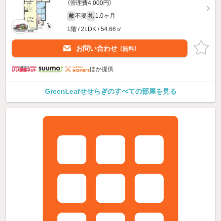
（管理費4,000円）
不要
1.0ヶ月
敷
礼
1階 / 2LDK / 54.66㎡
お問い合わせ
（無料）
ほか提供
GreenLeafせせらぎのすべての部屋を見る