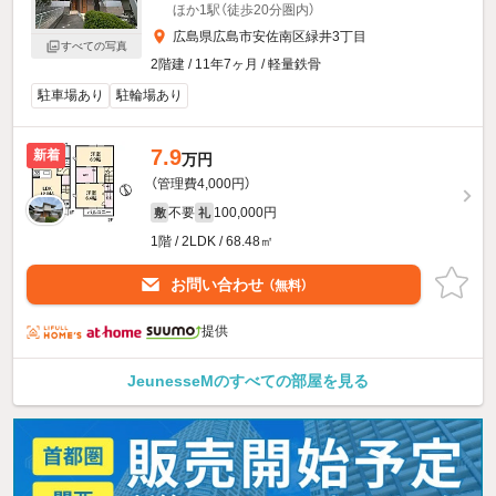
ほか1駅（徒歩20分圏内）
広島県広島市安佐南区緑井3丁目
すべての写真
2階建 / 11年7ヶ月 / 軽量鉄骨
駐車場あり
駐輪場あり
7.9
新着
万円
（管理費4,000円）
不要
100,000円
敷
礼
1階 / 2LDK / 68.48㎡
お問い合わせ
（無料）
提供
JeunesseMのすべての部屋を見る