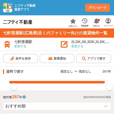
ニフティ不動産
ダウンロード
賃貸アプリ
お知らせ
閲覧履歴
マイページ
お気に入り
七軒茶屋駅(広島県)近くのファミリー向けの賃貸物件一覧
七軒茶屋駅
2LDK,3K,3DK,3LDK,4K
変更する
変更する
条件を保存
新着通知
アプリで探す
賃料で探す
指定なし
〜
指定なし
267
件
指定した賃料で絞り込む
267
物件数
件
2026年08月08日
更新