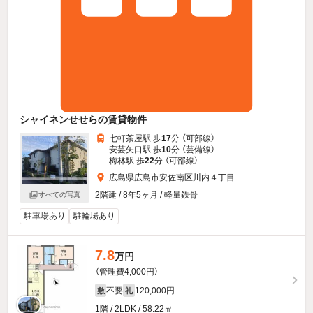
シャイネンせせらの賃貸物件
七軒茶屋駅 歩
17
分 （可部線）
安芸矢口駅 歩
10
分 （芸備線）
梅林駅 歩
22
分 （可部線）
広島県広島市安佐南区川内４丁目
2階建 / 8年5ヶ月 / 軽量鉄骨
すべての写真
駐車場あり
駐輪場あり
7.8
万円
（管理費4,000円）
不要
120,000円
敷
礼
1階 / 2LDK / 58.22㎡