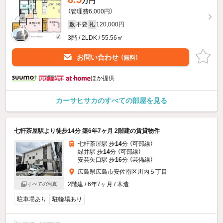
万円
（管理費6,000円）
不要
120,000円
敷
礼
3階 / 2LDK / 55.56㎡
お問い合わせ
（無料）
ほか提供
カーサヒサカのすべての部屋を見る
七軒茶屋駅より徒歩14分 築6年7ヶ月 2階建の賃貸物件
七軒茶屋駅 歩
14
分 （可部線）
緑井駅 歩
14
分 （可部線）
安芸矢口駅 歩
16
分 （芸備線）
広島県広島市安佐南区川内５丁目
2階建 / 6年7ヶ月 / 木造
すべての写真
駐車場あり
駐輪場あり