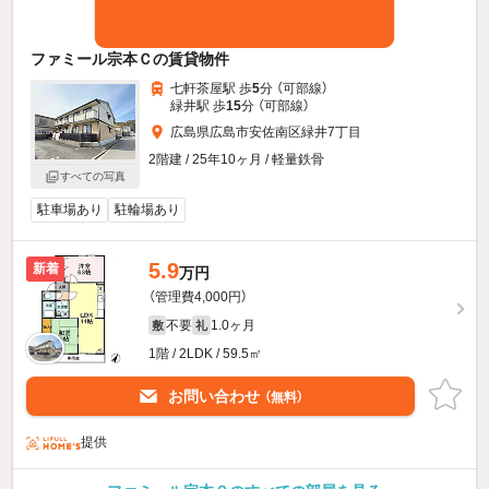
ファミール宗本Ｃの賃貸物件
七軒茶屋駅 歩
5
分 （可部線）
緑井駅 歩
15
分 （可部線）
広島県広島市安佐南区緑井7丁目
2階建 / 25年10ヶ月 / 軽量鉄骨
すべての写真
駐車場あり
駐輪場あり
5.9
新着
万円
（管理費4,000円）
不要
1.0ヶ月
敷
礼
1階 / 2LDK / 59.5㎡
お問い合わせ
（無料）
提供