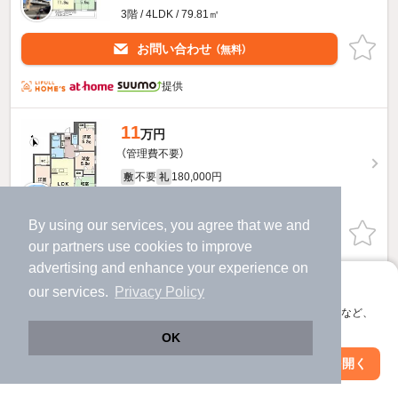
3階 / 4LDK / 79.81㎡
お問い合わせ
（無料）
提供
11
万円
（管理費不要）
不要
180,000円
敷
礼
3階 / 4LDK / 79.81㎡
By using our services, you agree that we and
お問い合わせ
（無料）
our
partners
use cookies to improve
advertising and enhance your experience on
ほか提供
アプリに切り替えて、サクサクお部屋探し
our services.
Privacy Policy
ロックフィールド11のすべての部屋を見る
会員登録なしですぐ使える。マップ検索やお気に入り保存など、
アプリ限定の便利な機能が使えます！
OK
他の人はこんな条件で絞り込んでいます！
Web版で続行
アプリを開く
駅・沿線を変更
絞り込み条件を変更
人気のこだわり条件