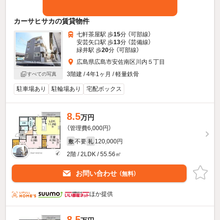
カーサヒサカの賃貸物件
七軒茶屋駅 歩
15
分 （可部線）
安芸矢口駅 歩
13
分 （芸備線）
緑井駅 歩
20
分 （可部線）
広島県広島市安佐南区川内５丁目
3階建 / 4年1ヶ月 / 軽量鉄骨
すべての写真
駐車場あり
駐輪場あり
宅配ボックス
8.5
万円
（管理費6,000円）
不要
120,000円
敷
礼
2階 / 2LDK / 55.56㎡
お問い合わせ
（無料）
ほか提供
8.5