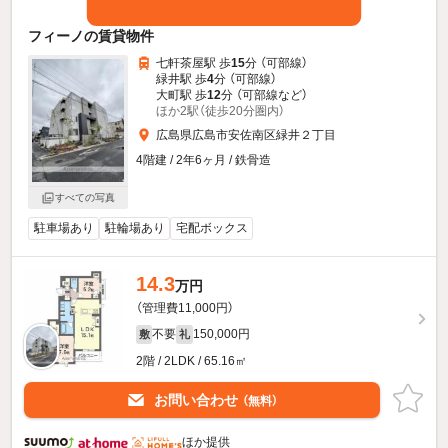
フィーノの賃貸物件
七軒茶屋駅 歩
15
分 （可部線）
緑井駅 歩
4
分 （可部線）
大町駅 歩
12
分 （可部線
など
）
ほか2駅（徒歩20分圏内）
広島県広島市安佐南区緑井２丁目
4階建 / 2年6ヶ月 / 鉄骨造
すべての写真
駐車場あり
駐輪場あり
宅配ボックス
14.3
万円
（管理費11,000円）
不要
150,000円
敷
礼
2階 / 2LDK / 65.16㎡
お問い合わせ
（無料）
ほか提供