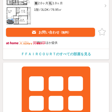
2.0ヶ月
1.0ヶ月
敷
礼
1階 / 3LDK / 76.95㎡
お問い合わせ
（無料）
ほか提供
ＦＦＡＩＲＣＯＵＲＴのすべての部屋を見る