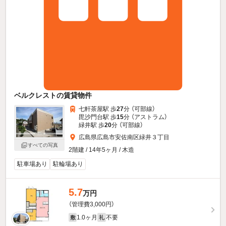
ベルクレストの賃貸物件
七軒茶屋駅 歩
27
分 （可部線）
毘沙門台駅 歩
15
分 （アストラム）
緑井駅 歩
20
分 （可部線）
広島県広島市安佐南区緑井３丁目
すべての写真
2階建 / 14年5ヶ月 / 木造
駐車場あり
駐輪場あり
5.7
万円
（管理費3,000円）
1.0ヶ月
不要
敷
礼