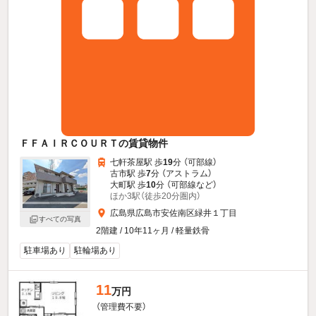
ＦＦＡＩＲＣＯＵＲＴの賃貸物件
七軒茶屋駅 歩
19
分 （可部線）
古市駅 歩
7
分 （アストラム）
大町駅 歩
10
分 （可部線
など
）
ほか3駅（徒歩20分圏内）
広島県広島市安佐南区緑井１丁目
すべての写真
2階建 / 10年11ヶ月 / 軽量鉄骨
駐車場あり
駐輪場あり
11
万円
（管理費不要）