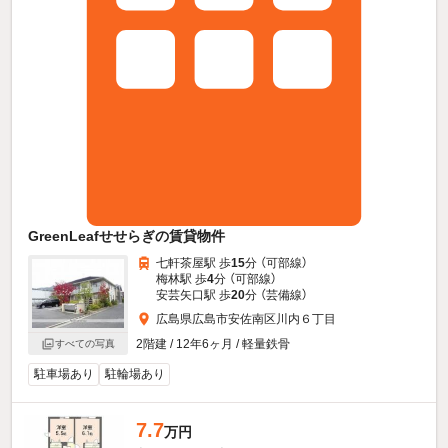
GreenLeafせせらぎの賃貸物件
七軒茶屋駅 歩
15
分 （可部線）
梅林駅 歩
4
分 （可部線）
安芸矢口駅 歩
20
分 （芸備線）
広島県広島市安佐南区川内６丁目
2階建 / 12年6ヶ月 / 軽量鉄骨
すべての写真
駐車場あり
駐輪場あり
7.7
万円