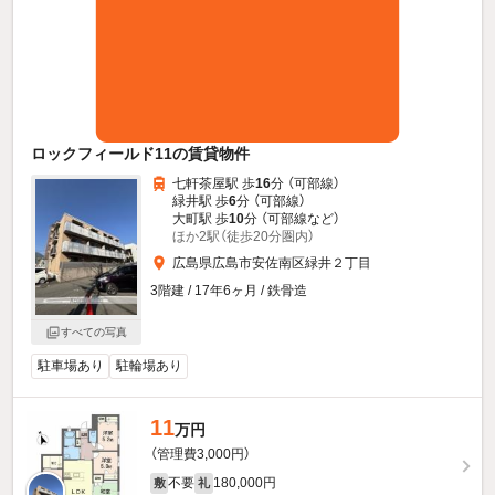
ロックフィールド11の賃貸物件
七軒茶屋駅 歩
16
分 （可部線）
緑井駅 歩
6
分 （可部線）
大町駅 歩
10
分 （可部線
など
）
ほか2駅（徒歩20分圏内）
広島県広島市安佐南区緑井２丁目
3階建 / 17年6ヶ月 / 鉄骨造
すべての写真
駐車場あり
駐輪場あり
11
万円
（管理費3,000円）
不要
180,000円
敷
礼