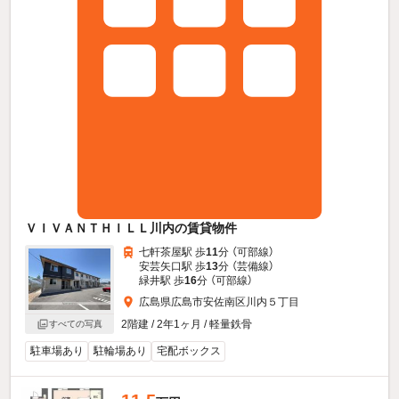
ＶＩＶＡＮＴＨＩＬＬ川内の賃貸物件
七軒茶屋駅 歩
11
分 （可部線）
安芸矢口駅 歩
13
分 （芸備線）
緑井駅 歩
16
分 （可部線）
広島県広島市安佐南区川内５丁目
2階建 / 2年1ヶ月 / 軽量鉄骨
すべての写真
駐車場あり
駐輪場あり
宅配ボックス