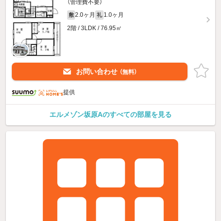
（管理費不要）
2.0ヶ月
1.0ヶ月
敷
礼
2階 / 3LDK / 76.95㎡
お問い合わせ
（無料）
提供
エルメゾン坂原Aのすべての部屋を見る