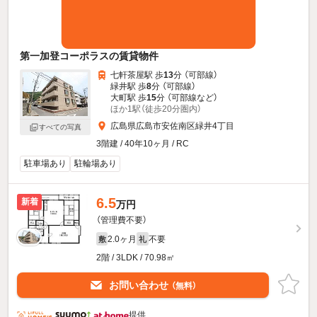
第一加登コーポラスの賃貸物件
七軒茶屋駅 歩
13
分 （可部線）
緑井駅 歩
8
分 （可部線）
大町駅 歩
15
分 （可部線
など
）
ほか1駅（徒歩20分圏内）
広島県広島市安佐南区緑井4丁目
すべての写真
3階建 / 40年10ヶ月 / RC
駐車場あり
駐輪場あり
6.5
新着
万円
（管理費不要）
2.0ヶ月
不要
敷
礼
2階 / 3LDK / 70.98㎡
お問い合わせ
（無料）
提供