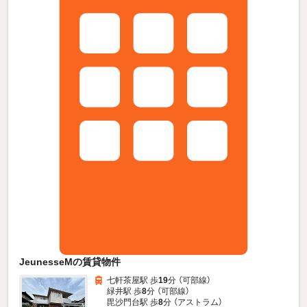
JeunesseMの賃貸物件
七軒茶屋駅 歩
19
分 （可部線）
緑井駅 歩
8
分 （可部線）
毘沙門台駅 歩
8
分 （アストラム）