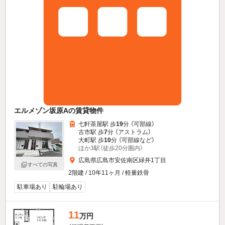
エルメゾン坂原Aの賃貸物件
七軒茶屋駅 歩
19
分 （可部線）
古市駅 歩
7
分 （アストラム）
大町駅 歩
10
分 （可部線
など
）
ほか3駅（徒歩20分圏内）
広島県広島市安佐南区緑井1丁目
すべての写真
2階建 / 10年11ヶ月 / 軽量鉄骨
駐車場あり
駐輪場あり
11
万円