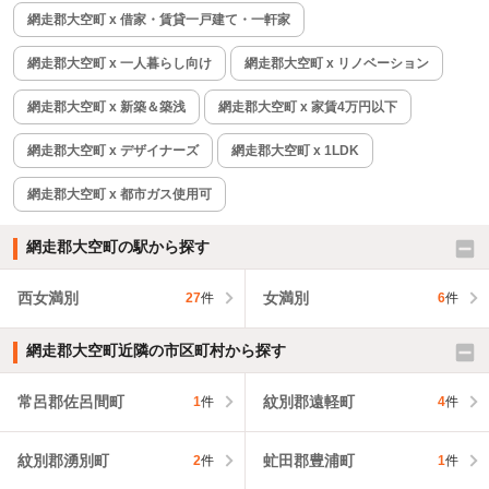
網走郡大空町 x 借家・賃貸一戸建て・一軒家
網走郡大空町 x 一人暮らし向け
網走郡大空町 x リノベーション
網走郡大空町 x 新築＆築浅
網走郡大空町 x 家賃4万円以下
網走郡大空町 x デザイナーズ
網走郡大空町 x 1LDK
網走郡大空町 x 都市ガス使用可
網走郡大空町の駅から探す
西女満別
女満別
27
件
6
件
網走郡大空町近隣の市区町村から探す
常呂郡佐呂間町
紋別郡遠軽町
1
件
4
件
紋別郡湧別町
虻田郡豊浦町
2
件
1
件