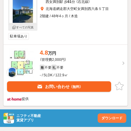
西女満別駅 歩
61
分 （石北線）
北海道網走郡大空町女満別西六条５丁目
2階建 / 48年4ヶ月 / 木造
すべての写真
駐車場あり
4.8
万円
（管理費2,000円）
不要
不要
敷
礼
- / 5LDK / 122.9㎡
お問い合わせ
（無料）
提供
ニフティ不動産
ダウンロード
賃貸アプリ