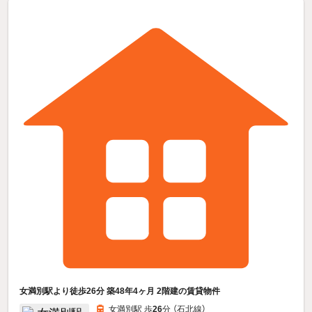
女満別駅より徒歩26分 築48年4ヶ月 2階建の賃貸物件
女満別駅 歩
26
分 （石北線）