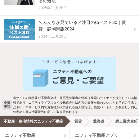
る対処法
2025年11月28日
＼みんなが見ている／注目の街ベスト30｜賃
貸・静岡県版2024
2024年11月29日
他の人はこんな条件で絞り込んでいます！
人気のこだわり条件
バス・トイレ別
2階以上
駐車場あり
ペット相談
当サイトの物件及び不動産会社、外壁塗装業者の情報は検索パートナーが提供している情
報であり、ニフティライフスタイル株式会社は内容の責任を負わないことを予めご了承く
免責
事項
ださい。本サービス内でお客様が入力される個人情報は、検索パートナーが取得し、同社
洗濯機置場あり
独立洗面台
の定める個人情報規約に従って取り扱われます。
不動産・住宅情報のニフティ不動産
賃貸
北海道
網走郡大空町
エアコンあり
都市ガス
ニフティ不動産
ニフティ不動産アプリ
温水洗浄便座
オートロック