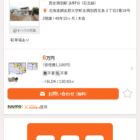
西女満別駅 歩
57
分 （石北線）
北海道網走郡大空町女満別西五条３丁目2番18号
2階建 / 48年10ヶ月 / 木造
すべての写真
駐車場あり
6
万円
（管理費1,100円）
不要
不要
敷
礼
- / 6LDK / 130.83㎡
お問い合わせ
（無料）
提供