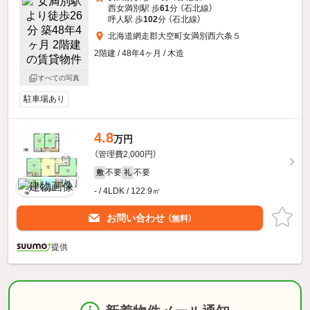
西女満別駅 歩
61
分 （石北線）
呼人駅 歩
102
分 （石北線）
北海道網走郡大空町女満別西六条５
2階建 / 48年4ヶ月 / 木造
すべての写真
駐車場あり
4.8
万円
（管理費2,000円）
不要
不要
敷
礼
- / 4LDK / 122.9㎡
お問い合わせ
（無料）
提供