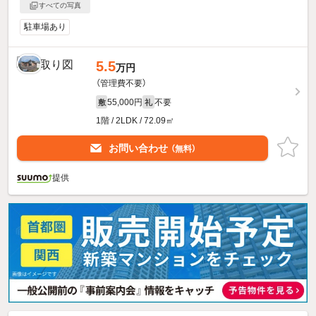
すべての写真
駐車場あり
5.5
万円
（管理費不要）
55,000円
不要
敷
礼
1階 / 2LDK / 72.09㎡
お問い合わせ
（無料）
提供