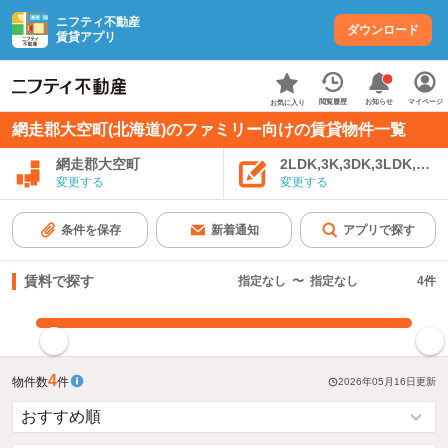
ニフティ不動産
ダウンロード
賃貸アプリ
お知らせ
閲覧履歴
マイページ
お気に入り
網走郡大空町(北海道)のファミリー向けの賃貸物件一覧
網走郡大空町
2LDK,3K,3DK,3LDK,4K
変更する
変更する
条件を保存
新着通知
アプリで探す
賃料で探す
指定なし
〜
指定なし
4
件
指定した賃料で絞り込む
4
物件数
件
2026年05月16日
更新