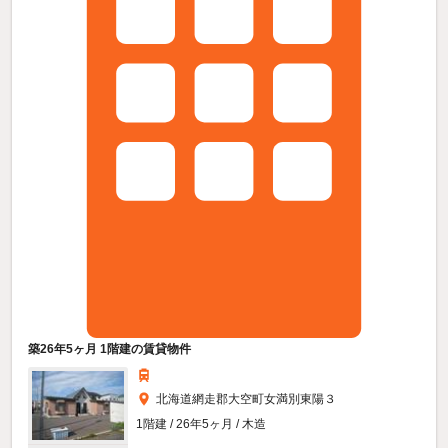
築26年5ヶ月 1階建の賃貸物件
北海道網走郡大空町女満別東陽３
1階建 / 26年5ヶ月 / 木造