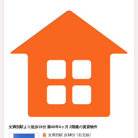
女満別駅より徒歩18分 築48年4ヶ月 2階建の賃貸物件
女満別駅 歩
18
分 （石北線）