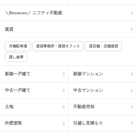
＼Because／ ニフティ不動産
コンロ2口以上
追焚き機能
賃貸
TV付インターホン
角部屋
新着のみ
インターネット無料
月極駐車場
賃貸事務所・賃貸オフィス
貸店舗・店舗賃貸
貸し倉庫
該当件数:
物件一覧に反映
4
件
新築一戸建て
新築マンション
中古一戸建て
中古マンション
土地
不動産売却
外壁塗装
引越し見積もり