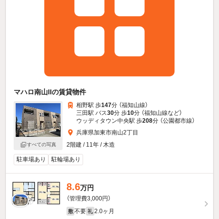
マハロ南山IIの賃貸物件
相野駅 歩
147
分 （福知山線）
三田駅 バス
30
分 歩
10
分 （福知山線
など
）
ウッディタウン中央駅 歩
208
分 （公園都市線）
兵庫県加東市南山2丁目
2階建 / 11年 / 木造
すべての写真
駐車場あり
駐輪場あり
8.6
万円
（管理費3,000円）
不要
2.0ヶ月
敷
礼