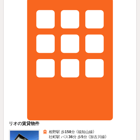
リオの賃貸物件
相野駅 歩
158
分 （福知山線）
社町駅 バス
36
分 歩
5
分 （加古川線）