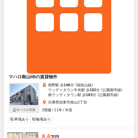
マハロ南山IIBの賃貸物件
相野駅 歩
146
分 （福知山線）
ウッディタウン中央駅 歩
182
分 （公園都市線）
南ウッディタウン駅 歩
183
分 （公園都市線）
兵庫県加東市南山2丁目
2階建 / 11年 / 木造
すべての写真
駐車場あり
駐輪場あり
8.6
万円