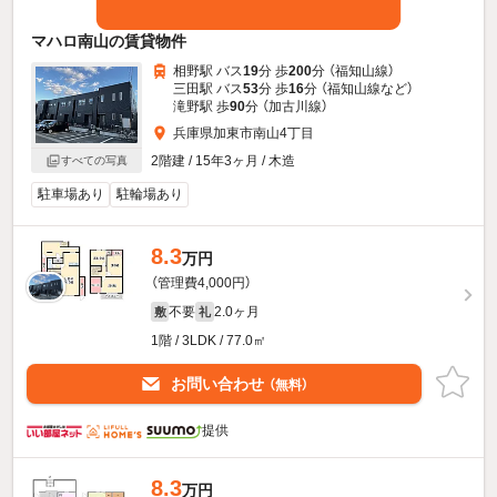
マハロ南山の賃貸物件
相野駅 バス
19
分 歩
200
分 （福知山線）
三田駅 バス
53
分 歩
16
分 （福知山線
など
）
滝野駅 歩
90
分 （加古川線）
兵庫県加東市南山4丁目
2階建 / 15年3ヶ月 / 木造
すべての写真
駐車場あり
駐輪場あり
8.3
万円
（管理費4,000円）
不要
2.0ヶ月
敷
礼
1階 / 3LDK / 77.0㎡
お問い合わせ
（無料）
提供
8.3
万円