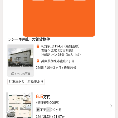
ラシーネ南山IIの賃貸物件
相野駅 歩
154
分 （福知山線）
青野ケ原駅 （加古川線）
社町駅 バス
25
分 （加古川線）
兵庫県加東市南山3丁目
2階建 / 10年3ヶ月 / 軽量鉄骨
すべての写真
駐車場あり
駐輪場あり
6.5
万円
（管理費5,000円）
不要
2.0ヶ月
敷
礼
1階 / 2LDK / 51.07㎡