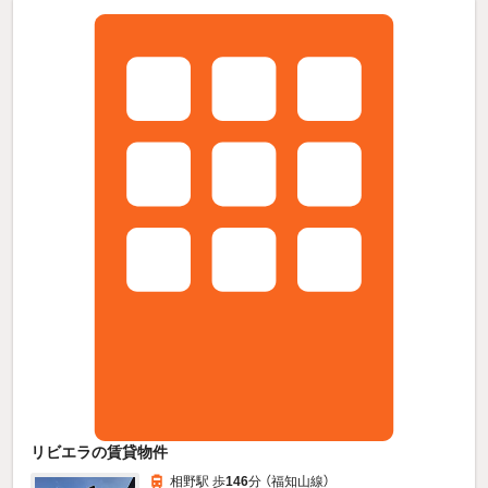
リビエラの賃貸物件
相野駅 歩
146
分 （福知山線）