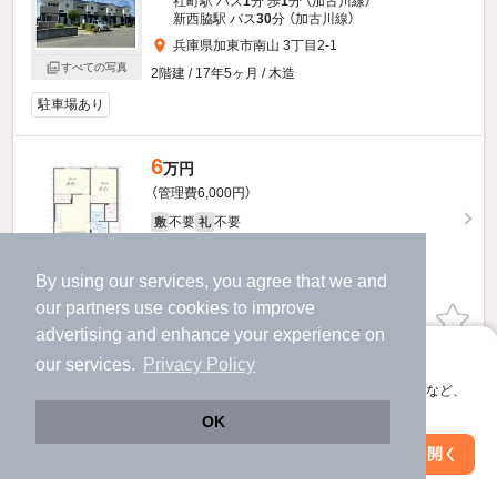
社町駅 バス
1
分 歩
1
分 （加古川線）
新西脇駅 バス
30
分 （加古川線）
兵庫県加東市南山 3丁目2-1
すべての写真
2階建 / 17年5ヶ月 / 木造
駐車場あり
6
万円
（管理費6,000円）
不要
不要
敷
礼
1階 / 2LDK / 54.86㎡
By using our services, you agree that we and
our
partners
use cookies to improve
お問い合わせ
（無料）
advertising and enhance your experience on
アプリに切り替えて、サクサクお部屋探し
our services.
Privacy Policy
ほか提供
会員登録なしですぐ使える。マップ検索やお気に入り保存など、
アプリ限定の便利な機能が使えます！
シャルマンハウスのすべての部屋を見る
OK
Web版で続行
アプリを開く
駅・沿線を変更
絞り込み条件を変更