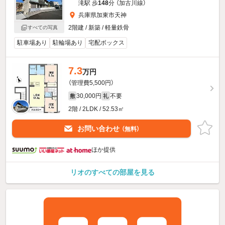
滝駅 歩
148
分 （加古川線）
兵庫県加東市天神
2階建 / 新築 / 軽量鉄骨
すべての写真
駐車場あり
駐輪場あり
宅配ボックス
7.3
万円
（管理費5,500円）
30,000円
不要
敷
礼
2階 / 2LDK / 52.53㎡
お問い合わせ
（無料）
ほか提供
リオのすべての部屋を見る