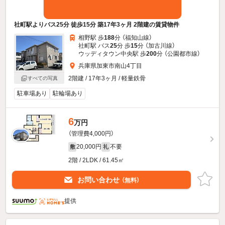
社町駅よりバス25分 徒歩15分 築17年3ヶ月 2階建の賃貸物件
相野駅 歩
188
分 （福知山線）
社町駅 バス
25
分 歩
15
分 （加古川線）
ウッディタウン中央駅 歩
200
分 （公園都市線）
兵庫県加東市南山4丁目
2階建 / 17年3ヶ月 / 軽量鉄骨
すべての写真
駐車場あり
駐輪場あり
6
万円
（管理費4,000円）
20,000円
不要
敷
礼
2階 / 2LDK / 61.45㎡
お問い合わせ
（無料）
提供