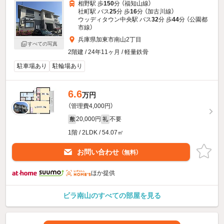
相野駅 歩
150
分 （福知山線）
社町駅 バス
25
分 歩
16
分 （加古川線）
ウッディタウン中央駅 バス
32
分 歩
44
分 （公園都
市線）
兵庫県加東市南山2丁目
すべての写真
2階建 / 24年11ヶ月 / 軽量鉄骨
駐車場あり
駐輪場あり
6.6
万円
（管理費4,000円）
20,000円
不要
敷
礼
1階 / 2LDK / 54.07㎡
お問い合わせ
（無料）
ほか提供
ビラ南山のすべての部屋を見る