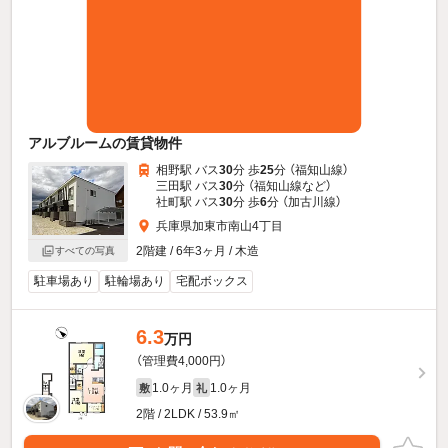
アルブルームの賃貸物件
相野駅 バス
30
分 歩
25
分 （福知山線）
三田駅 バス
30
分 （福知山線
など
）
社町駅 バス
30
分 歩
6
分 （加古川線）
兵庫県加東市南山4丁目
2階建 / 6年3ヶ月 / 木造
すべての写真
駐車場あり
駐輪場あり
宅配ボックス
6.3
万円
（管理費4,000円）
1.0ヶ月
1.0ヶ月
敷
礼
2階 / 2LDK / 53.9㎡