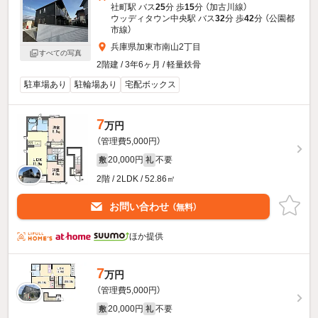
社町駅 バス
25
分 歩
15
分 （加古川線）
ウッディタウン中央駅 バス
32
分 歩
42
分 （公園都
市線）
兵庫県加東市南山2丁目
すべての写真
2階建 / 3年6ヶ月 / 軽量鉄骨
駐車場あり
駐輪場あり
宅配ボックス
7
万円
（管理費5,000円）
20,000円
不要
敷
礼
2階 / 2LDK / 52.86㎡
お問い合わせ
（無料）
ほか提供
7
万円
（管理費5,000円）
20,000円
不要
敷
礼