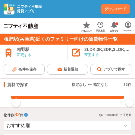
ニフティ不動産
ダウンロード
賃貸アプリ
お知らせ
閲覧履歴
マイページ
お気に入り
相野駅(兵庫県)近くのファミリー向けの賃貸物件一覧
相野駅
2LDK,3K,3DK,3LDK,4K
変更する
変更する
条件を保存
新着通知
アプリで探す
賃料で探す
指定なし
〜
指定なし
32
件
指定した賃料で絞り込む
32
物件数
件
2026年08月05日
更新