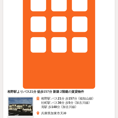
相野駅よりバス21分 徒歩157分 新築 2階建の賃貸物件
相野駅 バス
21
分 歩
157
分 （福知山線）
社町駅 バス
36
分 歩
5
分 （加古川線）
滝駅 歩
148
分 （加古川線）
兵庫県加東市天神