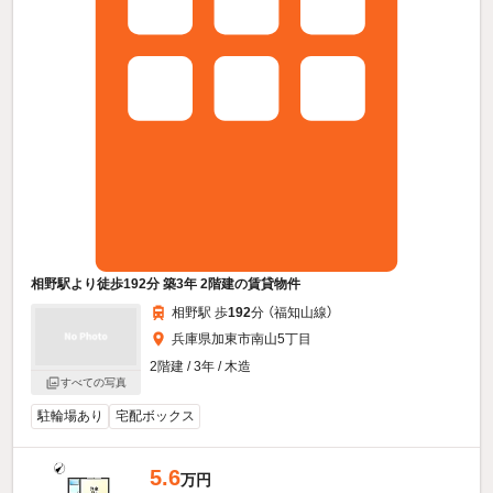
相野駅より徒歩192分 築3年 2階建の賃貸物件
相野駅 歩
192
分 （福知山線）
兵庫県加東市南山5丁目
2階建 / 3年 / 木造
すべての写真
駐輪場あり
宅配ボックス
5.6
万円