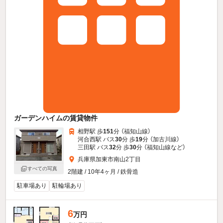
ガーデンハイムの賃貸物件
相野駅 歩
151
分 （福知山線）
河合西駅 バス
30
分 歩
19
分 （加古川線）
三田駅 バス
32
分 歩
30
分 （福知山線
など
）
兵庫県加東市南山2丁目
すべての写真
2階建 / 10年4ヶ月 / 鉄骨造
駐車場あり
駐輪場あり
6
万円