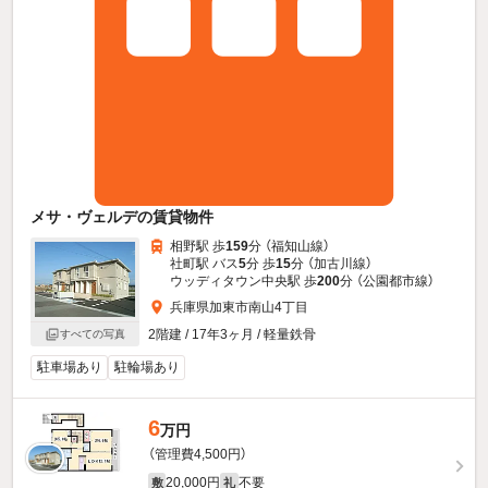
メサ・ヴェルデの賃貸物件
相野駅 歩
159
分 （福知山線）
社町駅 バス
5
分 歩
15
分 （加古川線）
ウッディタウン中央駅 歩
200
分 （公園都市線）
兵庫県加東市南山4丁目
2階建 / 17年3ヶ月 / 軽量鉄骨
すべての写真
駐車場あり
駐輪場あり
6
万円
（管理費4,500円）
20,000円
不要
敷
礼