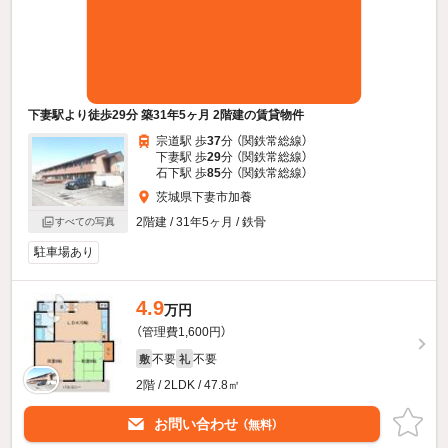
下妻駅より徒歩29分 築31年5ヶ月 2階建の賃貸物件
宗道駅 歩
37
分 （関鉄常総線）
下妻駅 歩
29
分 （関鉄常総線）
石下駅 歩
85
分 （関鉄常総線）
茨城県下妻市加養
2階建 / 31年5ヶ月 / 鉄骨
すべての写真
駐車場あり
4.9
万円
（管理費1,600円）
不要
不要
敷
礼
2階 / 2LDK / 47.8㎡
お問い合わせ
（無料）