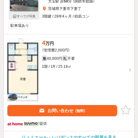
大宝駅 歩
50
分 （関鉄常総線）
茨城県下妻市下妻丁
3階建 / 28年4ヶ月 / 鉄筋コン
すべての写真
駐車場あり
4
万円
（管理費2,000円）
40,000円
不要
敷
礼
1階 / 1R / 25.18㎡
お問い合わせ
（無料）
提供
リュミエール・レジデンスのすべての部屋を見る