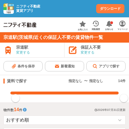
ニフティ不動産
ダウンロード
賃貸アプリ
お知らせ
閲覧履歴
マイページ
お気に入り
宗道駅(茨城県)近くの保証人不要の賃貸物件一覧
宗道駅
保証人不要
変更する
変更する
条件を保存
新着通知
アプリで探す
賃料で探す
指定なし
〜
指定なし
14
件
指定した賃料で絞り込む
14
物件数
件
2026年07月31日
更新