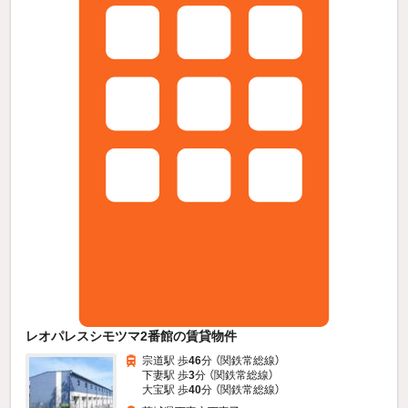
レオパレスシモツマ2番館の賃貸物件
宗道駅 歩
46
分 （関鉄常総線）
下妻駅 歩
3
分 （関鉄常総線）
大宝駅 歩
40
分 （関鉄常総線）