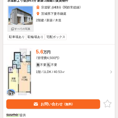
宗道駅より徒歩63分 新築 2階建の賃貸物件
宗道駅 歩
63
分 （関鉄常総線）
茨城県下妻市鎌庭
2階建 / 新築 / 木造
すべての写真
駐車場あり
駐輪場あり
宅配ボックス
5.6
万円
（管理費4,500円）
不要
不要
敷
礼
1階 / 1LDK / 40.53㎡
お問い合わせ
（無料）
提供