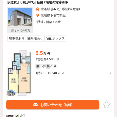
宗道駅より徒歩63分 新築 2階建の賃貸物件
宗道駅 歩
63
分 （関鉄常総線）
茨城県下妻市鎌庭
2階建 / 新築 / 木造
すべての写真
駐車場あり
駐輪場あり
宅配ボックス
5.5
万円
（管理費4,500円）
不要
不要
敷
礼
1階 / 1LDK / 40.78㎡
お問い合わせ
（無料）
提供