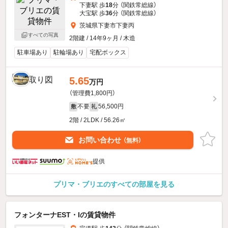
下妻駅 歩
18
分 （関鉄常総線）
大宝駅 歩
36
分 （関鉄常総線）
茨城県下妻市下妻丙
すべての写真
2階建 / 14年9ヶ月 / 木造
駐車場あり
駐輪場あり
宅配ボックス
5.65
万円
（管理費1,800円）
不要
56,500円
敷
礼
2階 / 2LDK / 56.26㎡
お問い合わせ
（無料）
提供
プリマ・ブリエのすべての部屋を見る
フォンターナEST・Iの賃貸物件