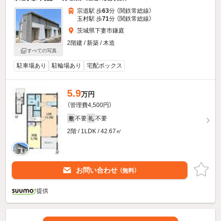
宗道駅 歩
63
分 （関鉄常総線）
玉村駅 歩
71
分 （関鉄常総線）
茨城県下妻市鎌庭
2階建 / 新築 / 木造
すべての写真
駐車場あり
駐輪場あり
宅配ボックス
5.9
万円
（管理費4,500円）
不要
不要
敷
礼
2階 / 1LDK / 42.67㎡
お問い合わせ
（無料）
提供