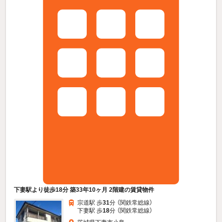
下妻駅より徒歩18分 築33年10ヶ月 2階建の賃貸物件
宗道駅 歩
31
分 （関鉄常総線）
下妻駅 歩
18
分 （関鉄常総線）