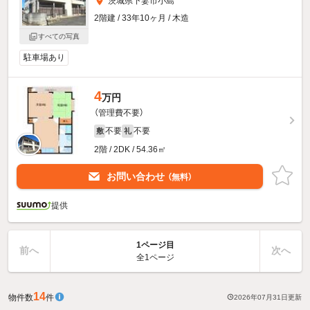
茨城県下妻市小島
2階建 / 33年10ヶ月 / 木造
すべての写真
駐車場あり
4
万円
（管理費不要）
不要
不要
敷
礼
2階 / 2DK / 54.36㎡
お問い合わせ
（無料）
提供
1ページ目
前へ
次へ
全1ページ
14
物件数
件
2026年07月31日
更新