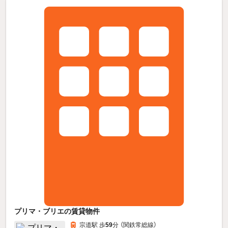
プリマ・ブリエの賃貸物件
宗道駅 歩
59
分 （関鉄常総線）