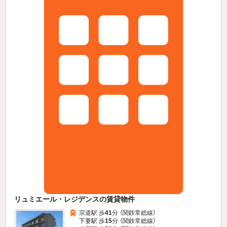
リュミエール・レジデンスの賃貸物件
宗道駅 歩
41
分 （関鉄常総線）
下妻駅 歩
15
分 （関鉄常総線）