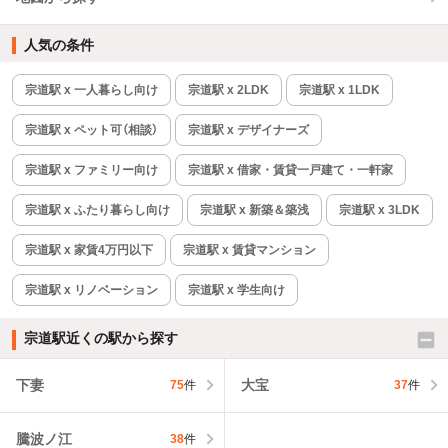
人気の条件
宗道駅 x 一人暮らし向け
宗道駅 x 2LDK
宗道駅 x 1LDK
宗道駅 x ペット可（相談）
宗道駅 x デザイナーズ
宗道駅 x ファミリー向け
宗道駅 x 借家・賃貸一戸建て・一軒家
宗道駅 x ふたり暮らし向け
宗道駅 x 新築＆築浅
宗道駅 x 3LDK
宗道駅 x 家賃4万円以下
宗道駅 x 賃貸マンション
宗道駅 x リノベーション
宗道駅 x 学生向け
宗道駅近くの駅から探す
下妻
大宝
75
件
37
件
騰波ノ江
38
件