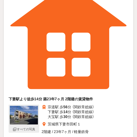
下妻駅より徒歩14分 築23年7ヶ月 2階建の賃貸物件
宗道駅 歩
56
分 （関鉄常総線）
下妻駅 歩
14
分 （関鉄常総線）
大宝駅 歩
30
分 （関鉄常総線）
茨城県下妻市田町１
すべての写真
2階建 / 23年7ヶ月 / 軽量鉄骨