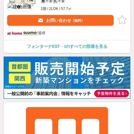
不要
不要
敷
礼
1階 / 2LDK / 57.7㎡
お問い合わせ
（無料）
提供
フォンターナEST・Iのすべての部屋を見る