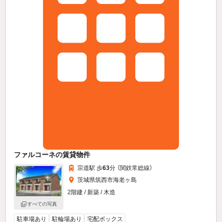
ファルコーネの賃貸物件
宗道駅 歩
63
分 （関鉄常総線）
茨城県筑西市海老ヶ島
2階建 / 新築 / 木造
すべての写真
駐車場あり
駐輪場あり
宅配ボックス