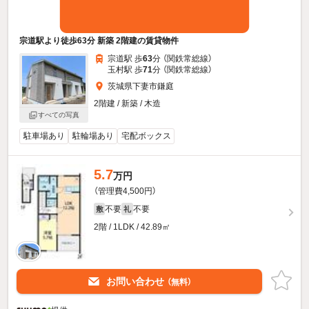
宗道駅より徒歩63分 新築 2階建の賃貸物件
宗道駅 歩
63
分 （関鉄常総線）
玉村駅 歩
71
分 （関鉄常総線）
茨城県下妻市鎌庭
2階建 / 新築 / 木造
すべての写真
駐車場あり
駐輪場あり
宅配ボックス
5.7
万円
（管理費4,500円）
不要
不要
敷
礼
2階 / 1LDK / 42.89㎡
お問い合わせ
（無料）