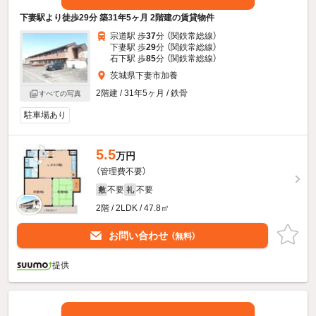
下妻駅より徒歩29分 築31年5ヶ月 2階建の賃貸物件
宗道駅 歩
37
分 （関鉄常総線）
下妻駅 歩
29
分 （関鉄常総線）
石下駅 歩
85
分 （関鉄常総線）
茨城県下妻市加養
2階建 / 31年5ヶ月 / 鉄骨
すべての写真
駐車場あり
5.5
万円
（管理費不要）
不要
不要
敷
礼
2階 / 2LDK / 47.8㎡
お問い合わせ
（無料）
提供