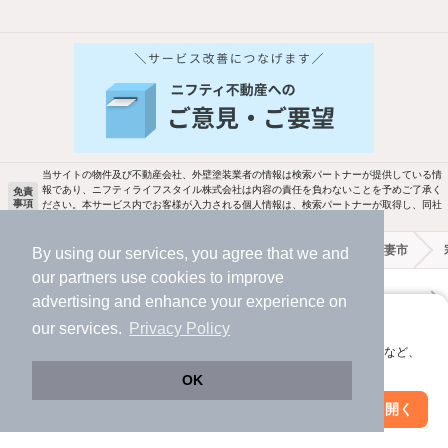
他の人はこんな条件で絞り込んでいます！
人気のこだわり条件
バス・トイレ別
2階以上
駐車場あり
ペット相談
当サイトの物件及び不動産会社、外壁塗装業者の情報は検索パートナーが提供している情
報であり、ニフティライフスタイル株式会社は内容の責任を負わないことを予めご了承く
免責
事項
ださい。本サービス内でお客様が入力される個人情報は、検索パートナーが取得し、同社
洗濯機置場あり
独立洗面台
の定める個人情報規約に従って取り扱われます。
不動産・住宅情報のニフティ不動産
賃貸
茨城県
下妻市
By using our services, you agree that we and
エアコンあり
都市ガス
our
partners
use cookies to improve
ニフティ不動産
ニフティ不動産アプリ
advertising and enhance your experience on
温水洗浄便座
オートロック
アプリに切り替えて、サクサクお部屋探し
our services.
Privacy Policy
＼Because／ ニフティ不動産
会員登録なしですぐ使える。マップ検索やお気に入り保存など、
コンロ2口以上
追焚き機能
アプリ限定の便利な機能が使えます！
OK
賃貸
TV付インターホン
角部屋
Web版で続行
アプリを開く
駅・沿線を変更
絞り込み条件を変更