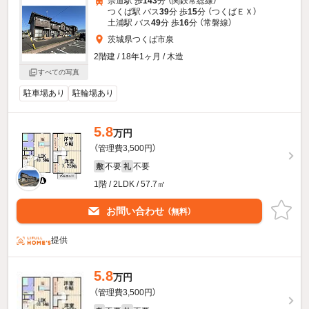
宗道駅 歩
143
分 （関鉄常総線）
つくば駅 バス
39
分 歩
15
分 （つくばＥＸ）
土浦駅 バス
49
分 歩
16
分 （常磐線）
茨城県つくば市泉
2階建 / 18年1ヶ月 / 木造
すべての写真
駐車場あり
駐輪場あり
5.8
万円
（管理費3,500円）
不要
不要
敷
礼
1階 / 2LDK / 57.7㎡
お問い合わせ
（無料）
提供
5.8
万円
（管理費3,500円）