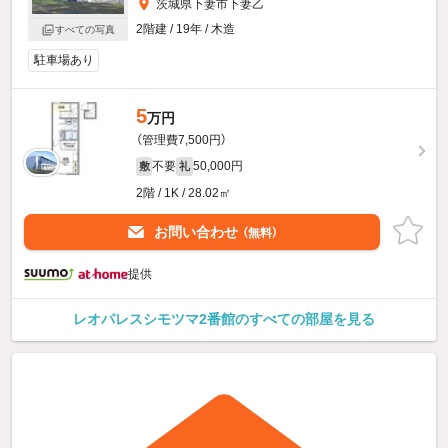
茨城県下妻市下妻乙
2階建 / 19年 / 木造
すべての写真
駐車場あり
5
万円
（管理費7,500円）
不要
50,000円
敷
礼
2階 / 1K / 28.02㎡
お問い合わせ
（無料）
提供
レオパレスシモツマ2番館のすべての部屋を見る