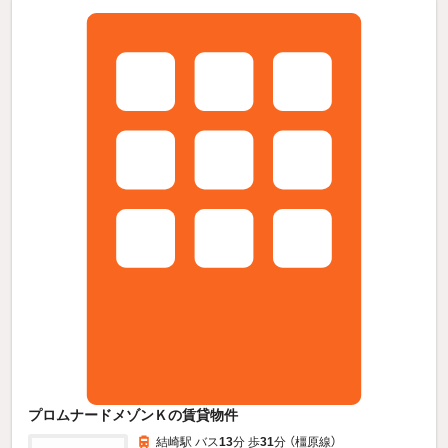
プロムナードメゾンＫの賃貸物件
結崎駅 バス
13
分 歩
31
分 （橿原線）