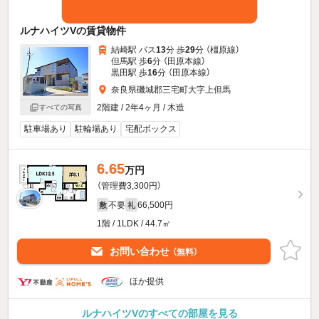
ルナハイツVの賃貸物件
結崎駅 バス
13
分 歩
29
分 （橿原線）
但馬駅 歩
6
分 （田原本線）
黒田駅 歩
16
分 （田原本線）
奈良県磯城郡三宅町大字上但馬
2階建 / 2年4ヶ月 / 木造
すべての写真
駐車場あり
駐輪場あり
宅配ボックス
6.65
万円
（管理費3,300円）
不要
66,500円
敷
礼
1階 / 1LDK / 44.7㎡
お問い合わせ
（無料）
ほか提供
ルナハイツVのすべての部屋を見る