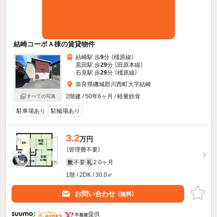
結崎コーポＡ棟の賃貸物件
結崎駅 歩
9
分 （橿原線）
黒田駅 歩
29
分 （田原本線）
石見駅 歩
29
分 （橿原線）
奈良県磯城郡川西町大字結崎
2階建 / 50年6ヶ月 / 軽量鉄骨
すべての写真
駐車場あり
駐輪場あり
3.2
万円
（管理費不要）
不要
2.0ヶ月
敷
礼
1階 / 2DK / 30.0㎡
お問い合わせ
（無料）
提供