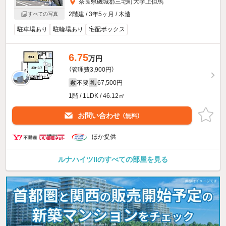
奈良県磯城郡三宅町大字上但馬
2階建 / 3年5ヶ月 / 木造
すべての写真
駐車場あり
駐輪場あり
宅配ボックス
6.75
万円
（管理費3,900円）
不要
67,500円
敷
礼
1階 / 1LDK / 46.12㎡
お問い合わせ
（無料）
ほか提供
ルナハイツIIのすべての部屋を見る