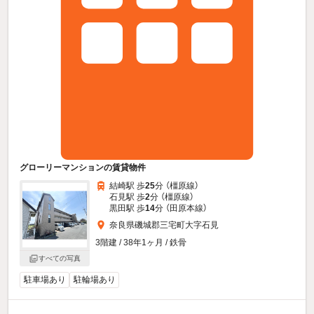
グローリーマンションの賃貸物件
結崎駅 歩
25
分 （橿原線）
石見駅 歩
2
分 （橿原線）
黒田駅 歩
14
分 （田原本線）
奈良県磯城郡三宅町大字石見
3階建 / 38年1ヶ月 / 鉄骨
すべての写真
駐車場あり
駐輪場あり