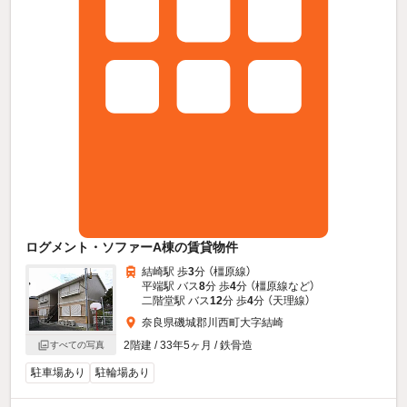
ログメント・ソファーA棟の賃貸物件
結崎駅 歩
3
分 （橿原線）
平端駅 バス
8
分 歩
4
分 （橿原線
など
）
二階堂駅 バス
12
分 歩
4
分 （天理線）
奈良県磯城郡川西町大字結崎
2階建 / 33年5ヶ月 / 鉄骨造
すべての写真
駐車場あり
駐輪場あり