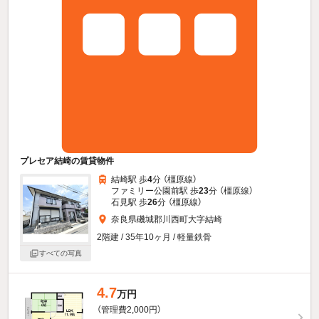
プレセア結崎の賃貸物件
結崎駅 歩
4
分 （橿原線）
ファミリー公園前駅 歩
23
分 （橿原線）
石見駅 歩
26
分 （橿原線）
奈良県磯城郡川西町大字結崎
2階建 / 35年10ヶ月 / 軽量鉄骨
すべての写真
4.7
万円
（管理費2,000円）