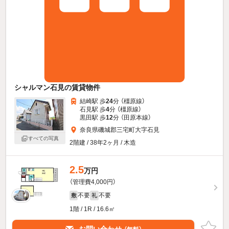
シャルマン石見の賃貸物件
結崎駅 歩
24
分 （橿原線）
石見駅 歩
4
分 （橿原線）
黒田駅 歩
12
分 （田原本線）
奈良県磯城郡三宅町大字石見
すべての写真
2階建 / 38年2ヶ月 / 木造
2.5
万円
（管理費4,000円）
不要
不要
敷
礼
1階 / 1R / 16.6㎡
お問い合わせ