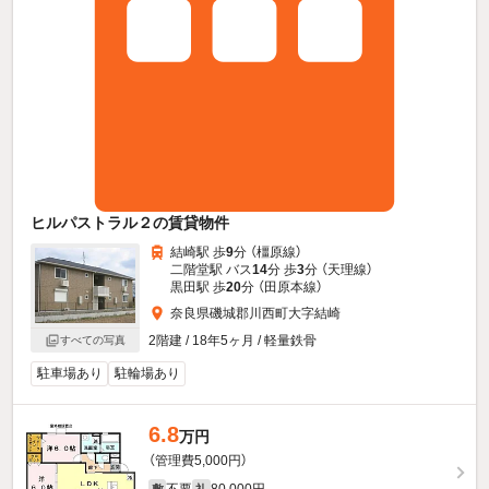
ヒルパストラル２の賃貸物件
結崎駅 歩
9
分 （橿原線）
二階堂駅 バス
14
分 歩
3
分 （天理線）
黒田駅 歩
20
分 （田原本線）
奈良県磯城郡川西町大字結崎
2階建 / 18年5ヶ月 / 軽量鉄骨
すべての写真
駐車場あり
駐輪場あり
6.8
万円
（管理費5,000円）