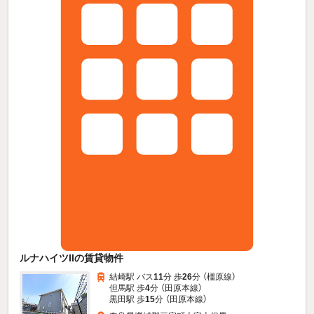
ルナハイツIIの賃貸物件
結崎駅 バス
11
分 歩
26
分 （橿原線）
但馬駅 歩
4
分 （田原本線）
黒田駅 歩
15
分 （田原本線）