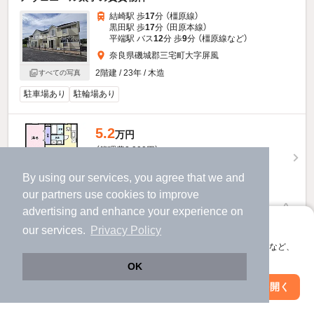
結崎駅 歩
17
分 （橿原線）
黒田駅 歩
17
分 （田原本線）
平端駅 バス
12
分 歩
9
分 （橿原線
など
）
奈良県磯城郡三宅町大字屏風
2階建 / 23年 / 木造
すべての写真
駐車場あり
駐輪場あり
5.2
万円
（管理費2,900円）
不要
不要
敷
礼
By using our services, you agree that we and
1階 / 2LDK / 51.79㎡
our
partners
use cookies to improve
advertising and enhance your experience on
お問い合わせ
（無料）
アプリに切り替えて、サクサクお部屋探し
our services.
Privacy Policy
ほか提供
会員登録なしですぐ使える。マップ検索やお気に入り保存など、
アプリ限定の便利な機能が使えます！
OK
アヴェニール太子のすべての部屋を見る
Web版で続行
アプリを開く
駅・沿線を変更
絞り込み条件を変更