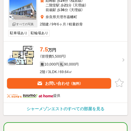
結崎駅 歩
24
分 （橿原線）
二階堂駅 歩
21
分 （天理線）
前栽駅 歩
36
分 （天理線）
奈良県天理市嘉幡町
2階建 / 9年6ヶ月 / 軽量鉄骨
すべての写真
駐車場あり
駐輪場あり
7.5
万円
（管理費5,500円）
10,000円
90,000円
敷
礼
2階 / 3LDK / 69.64㎡
お問い合わせ
（無料）
提供
シャーメゾンエストのすべての部屋を見る