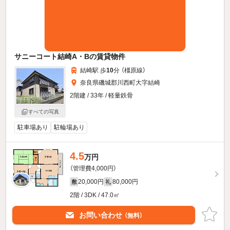
サニーコート結崎A・Bの賃貸物件
結崎駅 歩
10
分 （橿原線）
奈良県磯城郡川西町大字結崎
2階建 / 33年 / 軽量鉄骨
すべての写真
駐車場あり
駐輪場あり
4.5
万円
（管理費4,000円）
20,000円
80,000円
敷
礼
2階 / 3DK / 47.0㎡
お問い合わせ
（無料）