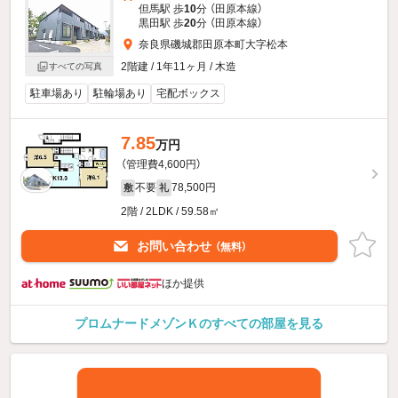
但馬駅 歩
10
分 （田原本線）
黒田駅 歩
20
分 （田原本線）
奈良県磯城郡田原本町大字松本
2階建 / 1年11ヶ月 / 木造
すべての写真
駐車場あり
駐輪場あり
宅配ボックス
7.85
万円
（管理費4,600円）
不要
78,500円
敷
礼
2階 / 2LDK / 59.58㎡
お問い合わせ
（無料）
ほか提供
プロムナードメゾンＫのすべての部屋を見る