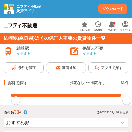
ニフティ不動産
ダウンロード
賃貸アプリ
お知らせ
閲覧履歴
マイページ
お気に入り
結崎駅(奈良県)近くの保証人不要の賃貸物件一覧
結崎駅
保証人不要
変更する
変更する
条件を保存
新着通知
アプリで探す
賃料で探す
指定なし
〜
指定なし
31
件
指定した賃料で絞り込む
31
物件数
件
2026年08月08日
更新