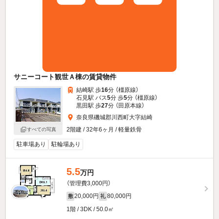
サニーコート観世Ａ棟の賃貸物件
結崎駅 歩
16
分 （橿原線）
石見駅 バス
5
分 歩
5
分 （橿原線）
黒田駅 歩
27
分 （田原本線）
奈良県磯城郡川西町大字結崎
2階建 / 32年6ヶ月 / 軽量鉄骨
すべての写真
駐車場あり
駐輪場あり
5.5
万円
（管理費3,000円）
20,000円
80,000円
敷
礼
1階 / 3DK / 50.0㎡