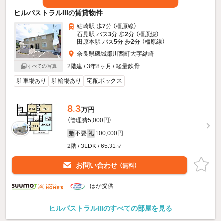
ヒルパストラルIIIの賃貸物件
結崎駅 歩
7
分 （橿原線）
石見駅 バス
3
分 歩
2
分 （橿原線）
田原本駅 バス
5
分 歩
2
分 （橿原線）
奈良県磯城郡川西町大字結崎
2階建 / 3年8ヶ月 / 軽量鉄骨
すべての写真
駐車場あり
駐輪場あり
宅配ボックス
8.3
万円
（管理費5,000円）
不要
100,000円
敷
礼
2階 / 3LDK / 65.31㎡
お問い合わせ
（無料）
ほか提供
ヒルパストラルIIIのすべての部屋を見る