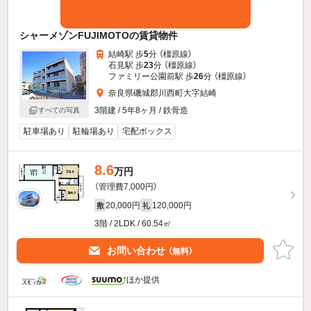
シャーメゾンFUJIMOTOの賃貸物件
結崎駅 歩
5
分 （橿原線）
石見駅 歩
23
分 （橿原線）
ファミリー公園前駅 歩
26
分 （橿原線）
奈良県磯城郡川西町大字結崎
3階建 / 5年8ヶ月 / 鉄骨造
すべての写真
駐車場あり
駐輪場あり
宅配ボックス
8.6
万円
（管理費7,000円）
20,000円
120,000円
敷
礼
3階 / 2LDK / 60.54㎡
お問い合わせ
（無料）
ほか提供