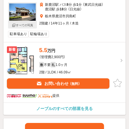
新鹿沼駅 バス
8
分 歩
1
分 （東武日光線）
鹿沼駅 歩
18
分 （日光線）
栃木県鹿沼市貝島町
2階建 / 14年11ヶ月 / 木造
すべての写真
駐車場あり
駐輪場あり
5.5
新着
万円
（管理費2,900円）
不要
1.0ヶ月
敷
礼
2階 / 1LDK / 46.09㎡
お問い合わせ
（無料）
提供
ノーブルのすべての部屋を見る