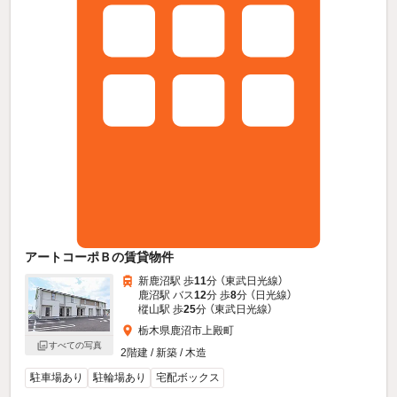
アートコーポＢの賃貸物件
新鹿沼駅 歩
11
分 （東武日光線）
鹿沼駅 バス
12
分 歩
8
分 （日光線）
樅山駅 歩
25
分 （東武日光線）
栃木県鹿沼市上殿町
すべての写真
2階建 / 新築 / 木造
駐車場あり
駐輪場あり
宅配ボックス