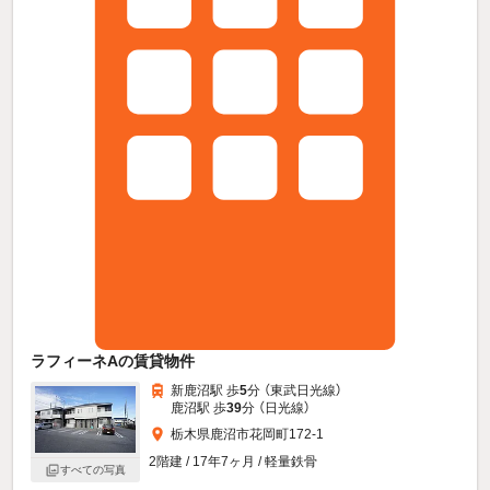
ラフィーネAの賃貸物件
新鹿沼駅 歩
5
分 （東武日光線）
鹿沼駅 歩
39
分 （日光線）
栃木県鹿沼市花岡町172-1
2階建 / 17年7ヶ月 / 軽量鉄骨
すべての写真