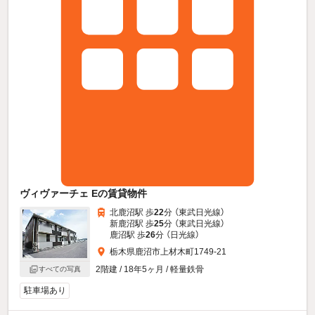
ヴィヴァーチェ Eの賃貸物件
北鹿沼駅 歩
22
分 （東武日光線）
新鹿沼駅 歩
25
分 （東武日光線）
鹿沼駅 歩
26
分 （日光線）
栃木県鹿沼市上材木町1749-21
2階建 / 18年5ヶ月 / 軽量鉄骨
すべての写真
駐車場あり