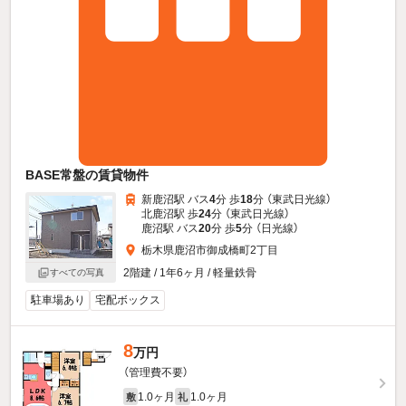
BASE常盤の賃貸物件
新鹿沼駅 バス
4
分 歩
18
分 （東武日光線）
北鹿沼駅 歩
24
分 （東武日光線）
鹿沼駅 バス
20
分 歩
5
分 （日光線）
栃木県鹿沼市御成橋町2丁目
2階建 / 1年6ヶ月 / 軽量鉄骨
すべての写真
駐車場あり
宅配ボックス
8
万円
（管理費不要）
1.0ヶ月
1.0ヶ月
敷
礼