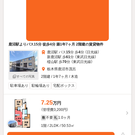
鹿沼駅よりバス15分 徒歩4分 築1年7ヶ月 2階建の賃貸物件
鹿沼駅 バス
15
分 歩
4
分 （日光線）
新鹿沼駅 歩
61
分 （東武日光線）
樅山駅 歩
70
分 （東武日光線）
栃木県鹿沼市茂呂
2階建 / 1年7ヶ月 / 木造
すべての写真
駐車場あり
駐輪場あり
宅配ボックス
7.25
万円
（管理費3,200円）
不要
1.0ヶ月
敷
礼
1階 / 2LDK / 50.53㎡