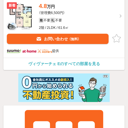
4.8
新着
万円
（管理費6,500円）
不要
不要
敷
礼
2階 / 2LDK / 61.6㎡
お問い合わせ
（無料）
提供
ヴィヴァーチェ Eのすべての部屋を見る