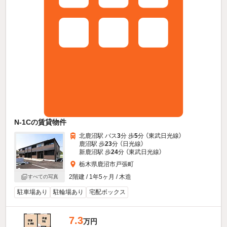
N-1Cの賃貸物件
北鹿沼駅 バス
3
分 歩
5
分 （東武日光線）
鹿沼駅 歩
23
分 （日光線）
新鹿沼駅 歩
24
分 （東武日光線）
栃木県鹿沼市戸張町
2階建 / 1年5ヶ月 / 木造
すべての写真
駐車場あり
駐輪場あり
宅配ボックス
7.3
万円