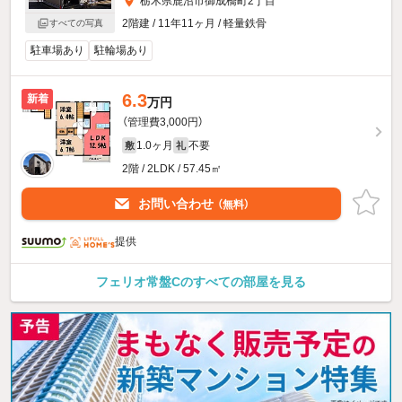
栃木県鹿沼市御成橋町2丁目
2階建 / 11年11ヶ月 / 軽量鉄骨
すべての写真
駐車場あり
駐輪場あり
6.3
新着
万円
（管理費3,000円）
1.0ヶ月
不要
敷
礼
2階 / 2LDK / 57.45㎡
お問い合わせ
（無料）
提供
フェリオ常盤Cのすべての部屋を見る