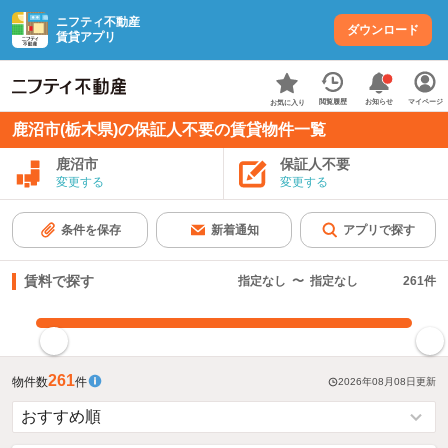
ニフティ不動産
ダウンロード
賃貸アプリ
お知らせ
閲覧履歴
マイページ
お気に入り
鹿沼市(栃木県)の保証人不要の賃貸物件一覧
鹿沼市
保証人不要
変更する
変更する
条件を保存
新着通知
アプリで探す
賃料で探す
指定なし
〜
指定なし
261
件
指定した賃料で絞り込む
261
物件数
件
2026年08月08日
更新