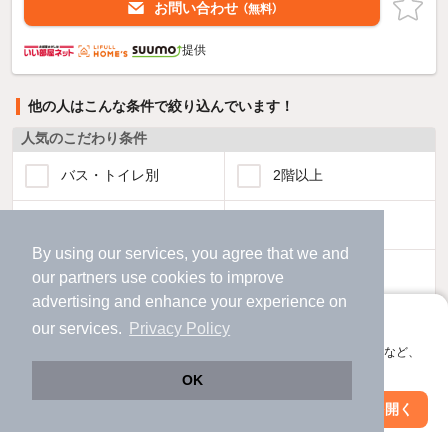
お問い合わせ
（無料）
提供
他の人はこんな条件で絞り込んでいます！
人気のこだわり条件
バス・トイレ別
2階以上
駐車場あり
ペット相談
By using our services, you agree that we and
洗濯機置場あり
独立洗面台
our
partners
use cookies to improve
advertising and enhance your experience on
エアコンあり
都市ガス
アプリに切り替えて、サクサクお部屋探し
our services.
Privacy Policy
会員登録なしですぐ使える。マップ検索やお気に入り保存など、
アプリ限定の便利な機能が使えます！
温水洗浄便座
オートロック
OK
Web版で続行
アプリを開く
市区町村を変更
絞り込み条件を変更
コンロ2口以上
追焚き機能