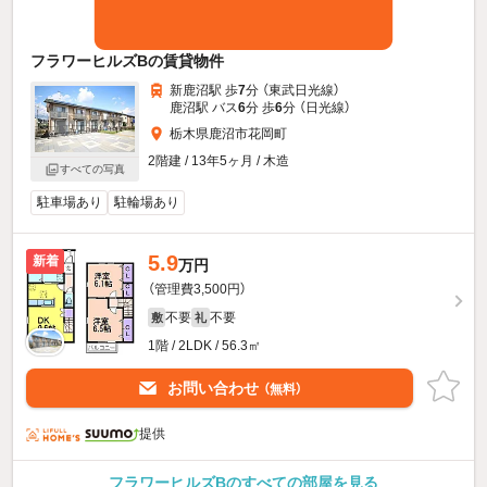
フラワーヒルズBの賃貸物件
新鹿沼駅 歩
7
分 （東武日光線）
鹿沼駅 バス
6
分 歩
6
分 （日光線）
栃木県鹿沼市花岡町
2階建 / 13年5ヶ月 / 木造
すべての写真
駐車場あり
駐輪場あり
5.9
新着
万円
（管理費3,500円）
不要
不要
敷
礼
1階 / 2LDK / 56.3㎡
お問い合わせ
（無料）
提供
フラワーヒルズBのすべての部屋を見る