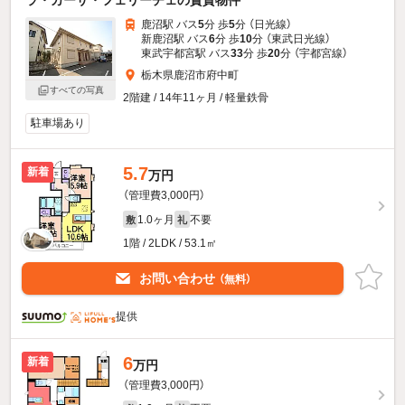
ラ・カーサ・フェリーチェの賃貸物件
鹿沼駅 バス
5
分 歩
5
分 （日光線）
新鹿沼駅 バス
6
分 歩
10
分 （東武日光線）
東武宇都宮駅 バス
33
分 歩
20
分 （宇都宮線）
栃木県鹿沼市府中町
すべての写真
2階建 / 14年11ヶ月 / 軽量鉄骨
駐車場あり
5.7
新着
万円
（管理費3,000円）
1.0ヶ月
不要
敷
礼
1階 / 2LDK / 53.1㎡
お問い合わせ
（無料）
提供
6
新着
万円
（管理費3,000円）