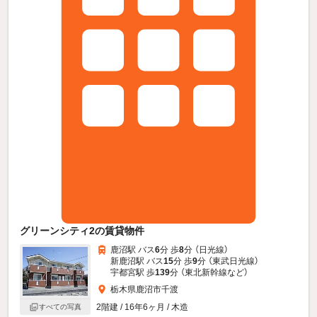
グリーンシティ2の賃貸物件
鹿沼駅 バス
6
分 歩
8
分 （日光線）
新鹿沼駅 バス
15
分 歩
9
分 （東武日光線）
宇都宮駅 歩
139
分 （東北新幹線
など
）
栃木県鹿沼市千渡
2階建 / 16年6ヶ月 / 木造
すべての写真