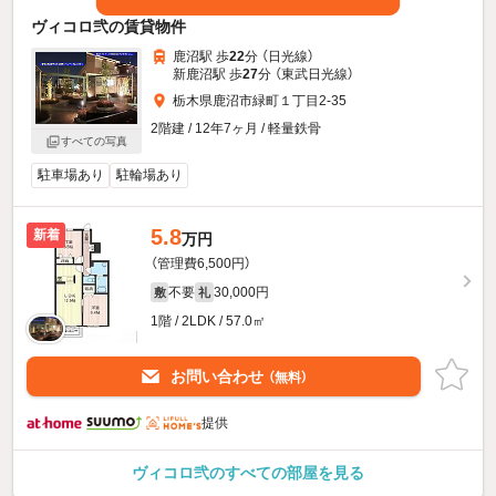
ヴィコロ弐の賃貸物件
鹿沼駅 歩
22
分 （日光線）
新鹿沼駅 歩
27
分 （東武日光線）
栃木県鹿沼市緑町１丁目2-35
2階建 / 12年7ヶ月 / 軽量鉄骨
すべての写真
駐車場あり
駐輪場あり
5.8
新着
万円
（管理費6,500円）
不要
30,000円
敷
礼
1階 / 2LDK / 57.0㎡
お問い合わせ
（無料）
提供
ヴィコロ弐のすべての部屋を見る