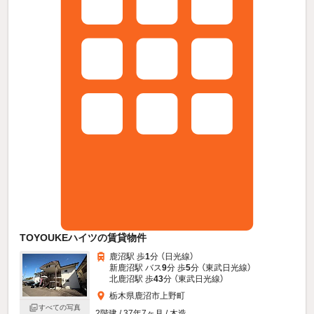
TOYOUKEハイツの賃貸物件
鹿沼駅 歩
1
分 （日光線）
新鹿沼駅 バス
9
分 歩
5
分 （東武日光線）
北鹿沼駅 歩
43
分 （東武日光線）
栃木県鹿沼市上野町
すべての写真
2階建 / 37年7ヶ月 / 木造