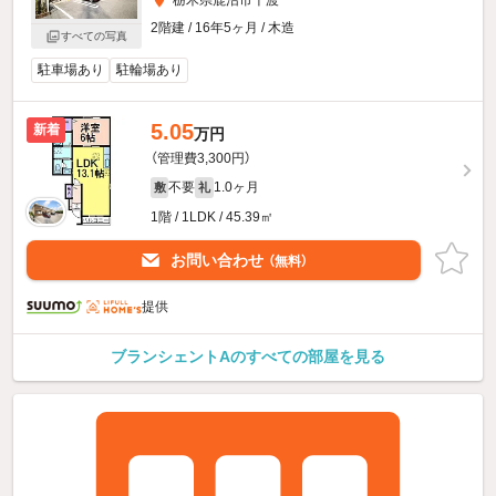
栃木県鹿沼市千渡
2階建 / 16年5ヶ月 / 木造
すべての写真
駐車場あり
駐輪場あり
5.05
新着
万円
（管理費3,300円）
不要
1.0ヶ月
敷
礼
1階 / 1LDK / 45.39㎡
お問い合わせ
（無料）
提供
ブランシェントAのすべての部屋を見る