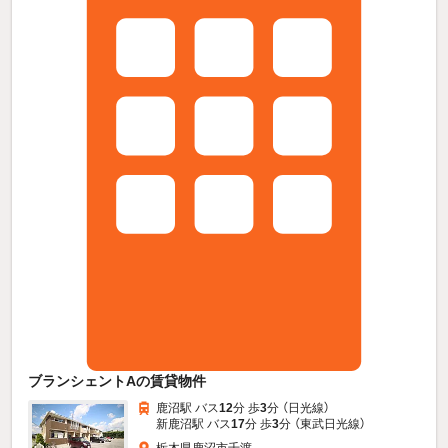
ブランシェントAの賃貸物件
鹿沼駅 バス
12
分 歩
3
分 （日光線）
新鹿沼駅 バス
17
分 歩
3
分 （東武日光線）