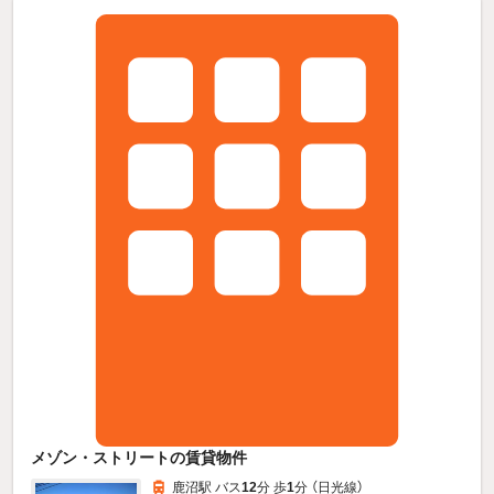
メゾン・ストリートの賃貸物件
鹿沼駅 バス
12
分 歩
1
分 （日光線）