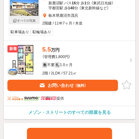
新鹿沼駅 バス
16
分 歩
1
分 （東武日光線）
宇都宮駅 歩
140
分 （東北新幹線
など
）
栃木県鹿沼市茂呂
すべての写真
2階建 / 11年7ヶ月 / 木造
駐車場あり
駐輪場あり
5.5
新着
万円
（管理費1,800円）
不要
1.0ヶ月
敷
礼
2階 / 2LDK / 57.21㎡
お問い合わせ
（無料）
提供
メゾン・ストリートのすべての部屋を見る