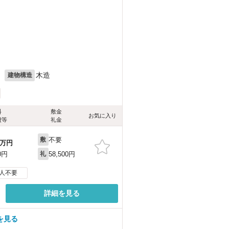
月
木造
建物構造
料
敷金
お気に入り
費等
礼金
不要
敷
万円
58,500円
0円
礼
人不要
詳細を見る
を見る