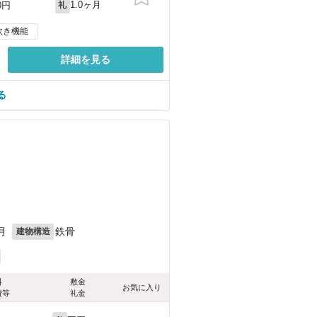
1.0ヶ月
0円
礼
炊き機能
詳細を見る
る
）
月
鉄骨
建物構造
料
敷金
お気に入り
費等
礼金