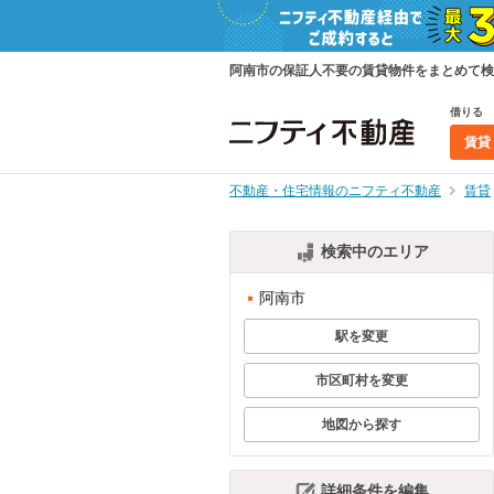
阿南市の保証人不要の賃貸物件をまとめて検
借りる
賃貸
不動産・住宅情報のニフティ不動産
賃貸
検索中のエリア
阿南市
駅を変更
市区町村を変更
地図から探す
詳細条件を編集