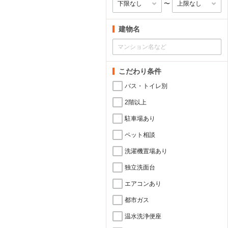
〜
建物名
こだわり条件
バス・トイレ別
2階以上
駐車場あり
ペット相談
洗濯機置場あり
独立洗面台
エアコンあり
都市ガス
温水洗浄便座