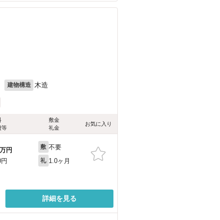
月
木造
建物構造
料
敷金
お気に入り
費等
礼金
不要
敷
万円
1.0ヶ月
0円
礼
詳細を見る