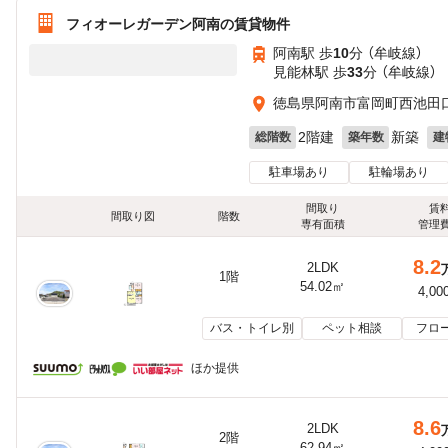
フィオーレガーデン阿南の賃貸物件
阿南駅 歩
10
分 （牟岐線）
見能林駅 歩
33
分 （牟岐線）
徳島県阿南市富岡町西池田
2階建
新築
総階数
築年数
建
駐車場あり
駐輪場あり
間取り
賃
間取り図
階数
専有面積
管理
8.2
2LDK
1階
54.02㎡
4,00
バス・トイレ別
ペット相談
フロ
ほか提供
8.6
2LDK
2階
62.94㎡