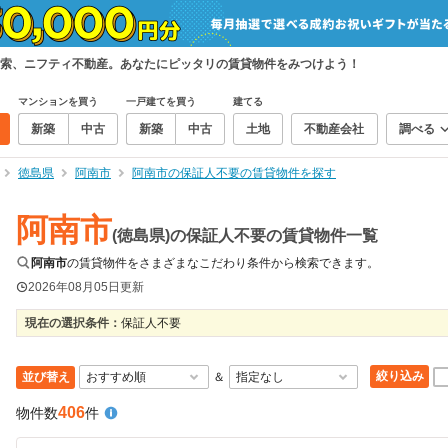
索、ニフティ不動産。あなたにピッタリの賃貸物件をみつけよう！
マンションを買う
一戸建てを買う
建てる
新築
中古
新築
中古
土地
不動産会社
調べる
徳島県
阿南市
阿南市の保証人不要の賃貸物件を探す
阿南市
(徳島県)の保証人不要の賃貸物件一覧
阿南市
の賃貸物件をさまざまなこだわり条件から検索できます。
2026年08月05日
更新
現在の選択条件：
保証人不要
絞り込み
並び替え
＆
406
物件数
件