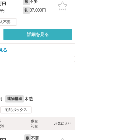
不要
敷
万円
37,000円
0円
礼
人不要
詳細を見る
見る
）
月
木造
建物構造
宅配ボックス
料
敷金
お気に入り
費等
礼金
不要
敷