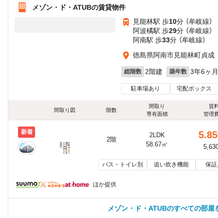
メゾン・ド・ATUBの賃貸物件
見能林駅 歩
10
分 （牟岐線）
阿波橘駅 歩
29
分 （牟岐線）
阿南駅 歩
33
分 （牟岐線）
徳島県阿南市見能林町貞成
2階建
3年6ヶ
総階数
築年数
駐車場あり
宅配ボックス
間取り
賃
間取り図
階数
専有面積
管理
新着
5.85
2LDK
2階
58.67㎡
5,63
バス・トイレ別
追い炊き機能
保証
ほか提供
メゾン・ド・ATUBのすべての部屋