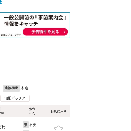
る
月
木造
建物構造
宅配ボックス
料
敷金
お気に入り
費等
礼金
不要
敷
万円