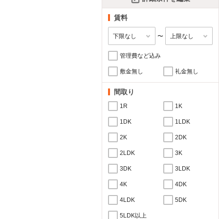
賃料
〜
管理費など込み
敷金無し
礼金無し
間取り
1R
1K
1DK
1LDK
2K
2DK
2LDK
3K
3DK
3LDK
4K
4DK
4LDK
5DK
5LDK以上