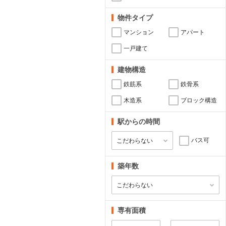
物件タイプ
マンション
アパート
一戸建て
建物構造
鉄筋系
鉄骨系
木造系
ブロック構造
駅からの時間
バス可
築年数
専有面積