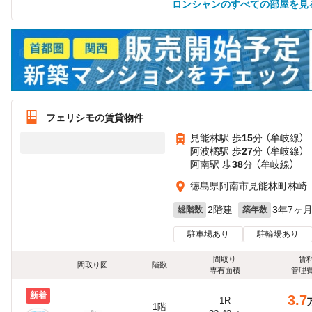
ロンシャンのすべての部屋を見
フェリシモの賃貸物件
見能林駅 歩
15
分 （牟岐線）
阿波橘駅 歩
27
分 （牟岐線）
阿南駅 歩
38
分 （牟岐線）
徳島県阿南市見能林町林崎
2階建
3年7ヶ
総階数
築年数
駐車場あり
駐輪場あり
間取り
賃
間取り図
階数
専有面積
管理
新着
3.7
1R
1階