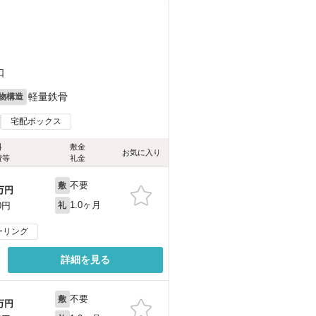
口
軽量鉄骨
物構造
宅配ボックス
料
敷金
お気に入り
費等
礼金
不要
敷
万円
1.0ヶ月
0円
礼
ーリング
詳細を見る
不要
敷
万円