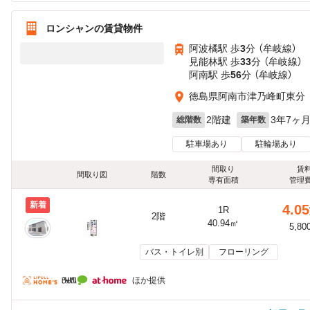
ロンシャンの賃貸物件
阿波橘駅 歩
3
分 （牟岐線）
見能林駅 歩
33
分 （牟岐線）
阿南駅 歩
56
分 （牟岐線）
徳島県阿南市津乃峰町東分
2階建
3年7ヶ
総階数
築年数
駐車場あり
駐輪場あり
間取り
賃
間取り図
階数
専有面積
管理
新着
4.05
1R
2階
40.94㎡
5,80
バス・トイレ別
フローリング
ほか提供