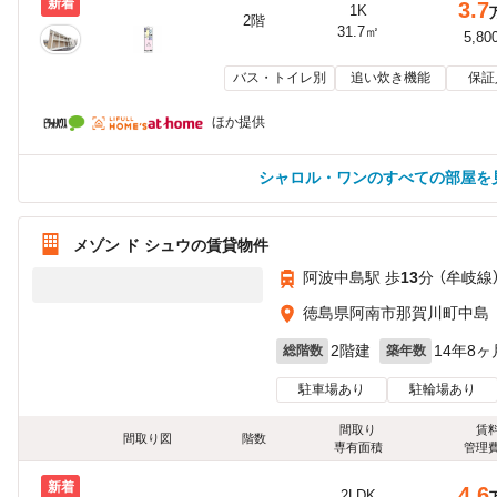
新着
3.7
1K
2階
31.7㎡
5,80
バス・トイレ別
追い炊き機能
保証
ほか提供
シャロル・ワンのすべての部屋を
メゾン ド シュウの賃貸物件
阿波中島駅 歩
13
分 （牟岐線
徳島県阿南市那賀川町中島
2階建
14年8ヶ
総階数
築年数
駐車場あり
駐輪場あり
間取り
賃
間取り図
階数
専有面積
管理
新着
4.6
2LDK