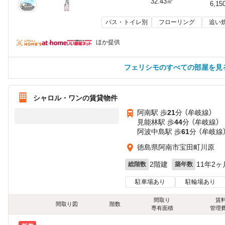
32.43㎡
6,15
バス・トイレ別
フローリング
追い
ほか提供
フェリシモのすべての部屋を見
シャロル・ワンの賃貸物件
阿南駅 歩
21
分 （牟岐線）
見能林駅 歩
44
分 （牟岐線）
阿波中島駅 歩
61
分 （牟岐線
徳島県阿南市宝田町川原
2階建
11年2ヶ
総階数
築年数
駐車場あり
駐輪場あり
間取り
賃
間取り図
階数
専有面積
管理