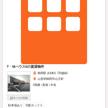
T・MハウスIIの賃貸物件
鶴岡駅 歩
14
分 （羽越線）
山形県鶴岡市山王町
2階建 / 新築 / 木造
すべての写真
駐車場あり
宅配ボックス