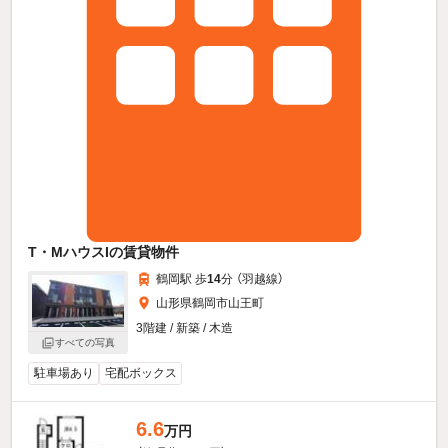
T・MハウスIの賃貸物件
鶴岡駅 歩
14
分 （羽越線）
山形県鶴岡市山王町
3階建 / 新築 / 木造
すべての写真
駐車場あり
宅配ボックス
6.6
万円