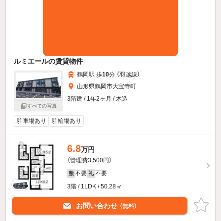
ルミエールの賃貸物件
鶴岡駅 歩
10
分 （羽越線）
山形県鶴岡市大宝寺町
3階建 / 1年2ヶ月 / 木造
すべての写真
駐車場あり
駐輪場あり
6.8
万円
（管理費3,500円）
不要
不要
敷
礼
3階 / 1LDK / 50.28㎡
お問い合わせ
（無料）