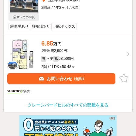
2階建 / 4年2ヶ月 / 木造
すべての写真
駐車場あり
駐輪場あり
宅配ボックス
6.85
万円
（管理費2,900円）
不要
68,500円
敷
礼
2階 / 1LDK / 50.48㎡
お問い合わせ
（無料）
提供
クレーンバードヒルのすべての部屋を見る