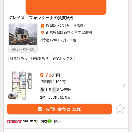
グレイス・フォンターナの賃貸物件
鶴岡駅 バス
9
分 （羽越線）
山形県鶴岡市平京田字屋敷廻
2階建 / 2年7ヶ月 / 木造
すべての写真
駐車場あり
駐輪場あり
宅配ボックス
6.75
万円
（管理費4,100円）
不要
67,500円
敷
礼
2階 / 1LDK / 51.0㎡
お問い合わせ
（無料）
提供