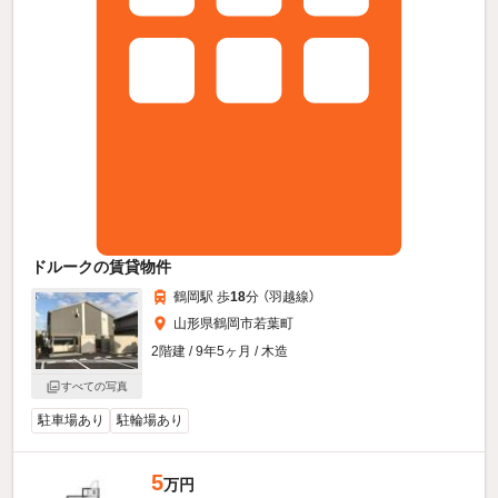
ドルークの賃貸物件
鶴岡駅 歩
18
分 （羽越線）
山形県鶴岡市若葉町
2階建 / 9年5ヶ月 / 木造
すべての写真
駐車場あり
駐輪場あり
5
万円