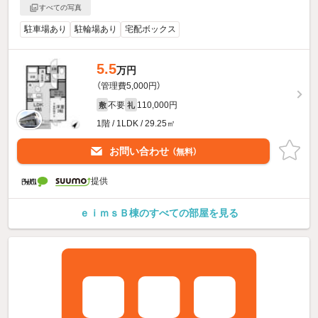
すべての写真
駐車場あり
駐輪場あり
宅配ボックス
5.5
万円
（管理費5,000円）
不要
110,000円
敷
礼
1階 / 1LDK / 29.25㎡
お問い合わせ
（無料）
提供
ｅｉｍｓＢ棟のすべての部屋を見る