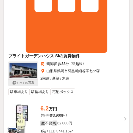
ブライトガーデンハウス.SIの賃貸物件
鶴岡駅 歩
38
分 （羽越線）
山形県鶴岡市羽黒町細谷字七ツ塚
2階建 / 新築 / 木造
すべての写真
駐車場あり
駐輪場あり
宅配ボックス
6.2
万円
（管理費3,900円）
不要
62,000円
敷
礼
1階 / 1LDK / 41.15㎡