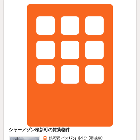
シャーメゾン桜新町の賃貸物件
鶴岡駅 バス
17
分 歩
9
分 （羽越線）