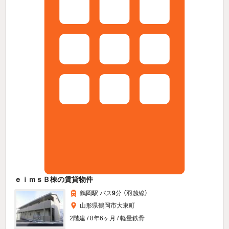
ｅｉｍｓＢ棟の賃貸物件
鶴岡駅 バス
9
分 （羽越線）
山形県鶴岡市大東町
2階建 / 8年6ヶ月 / 軽量鉄骨