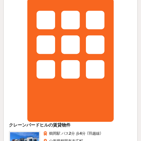
クレーンバードヒルの賃貸物件
鶴岡駅 バス
2
分 歩
4
分 （羽越線）
山形県鶴岡市末広町