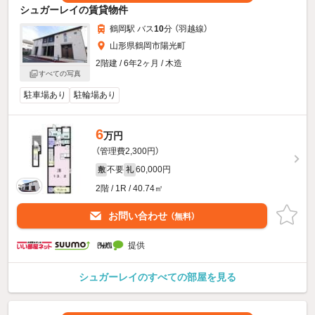
シュガーレイの賃貸物件
鶴岡駅 バス
10
分 （羽越線）
山形県鶴岡市陽光町
2階建 / 6年2ヶ月 / 木造
すべての写真
駐車場あり
駐輪場あり
6
万円
（管理費2,300円）
不要
60,000円
敷
礼
2階 / 1R / 40.74㎡
お問い合わせ
（無料）
提供
シュガーレイのすべての部屋を見る