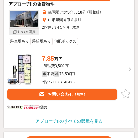
アプローチIIの賃貸物件
鶴岡駅 バス
5
分 歩
10
分 （羽越線）
山形県鶴岡市茅原町
2階建 / 3年5ヶ月 / 木造
すべての写真
駐車場あり
駐輪場あり
宅配ボックス
7.85
万円
（管理費3,500円）
不要
78,500円
敷
礼
2階 / 2LDK / 58.43㎡
お問い合わせ
（無料）
提供
アプローチIIのすべての部屋を見る