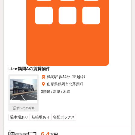
Lien鶴岡Aの賃貸物件
鶴岡駅 歩
24
分 （羽越線）
山形県鶴岡市北茅原町
3階建 / 新築 / 木造
すべての写真
駐車場あり
駐輪場あり
宅配ボックス
6.4
万円