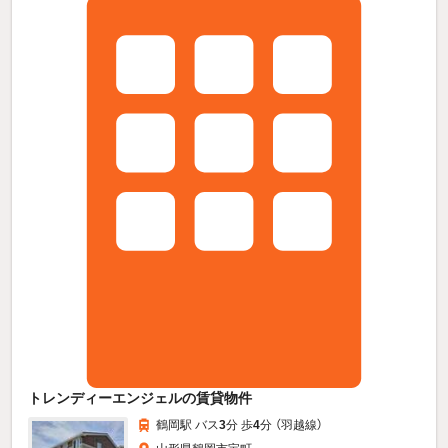
トレンディーエンジェルの賃貸物件
鶴岡駅 バス
3
分 歩
4
分 （羽越線）