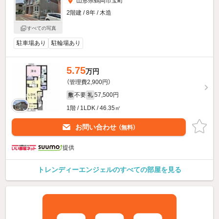
山形県鶴岡市宝町
2階建 / 8年 / 木造
すべての写真
駐車場あり
駐輪場あり
5.75
万円
（管理費2,900円）
不要
57,500円
敷
礼
1階 / 1LDK / 46.35㎡
お問い合わせ
（無料）
提供
トレンディーエンジェルのすべての部屋を見る