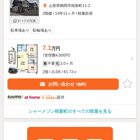
山形県鶴岡市桜新町11-2
2階建 / 14年11ヶ月 / 軽量鉄骨
すべての写真
駐車場あり
駐輪場あり
7.1
万円
（管理費4,000円）
不要
1.0ヶ月
敷
礼
2階 / 2LDK / 61.72㎡
お問い合わせ
（無料）
提供
シャーメゾン桜新町のすべての部屋を見る