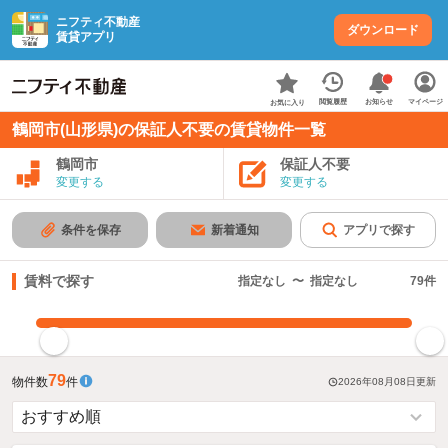
ニフティ不動産
ダウンロード
賃貸アプリ
お知らせ
閲覧履歴
マイページ
お気に入り
鶴岡市(山形県)の保証人不要の賃貸物件一覧
鶴岡市
保証人不要
変更する
変更する
条件を保存
新着通知
アプリで探す
賃料で探す
指定なし
〜
指定なし
79
件
指定した賃料で絞り込む
79
物件数
件
2026年08月08日
更新