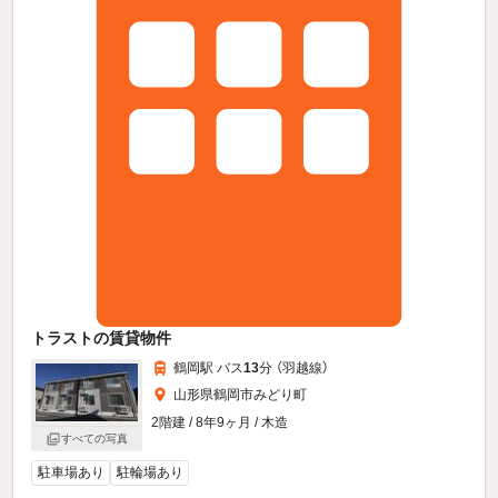
トラストの賃貸物件
鶴岡駅 バス
13
分 （羽越線）
山形県鶴岡市みどり町
2階建 / 8年9ヶ月 / 木造
すべての写真
駐車場あり
駐輪場あり