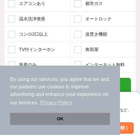
エアコンあり
都市ガス
温水洗浄便座
オートロック
コンロ2口以上
追焚き機能
TV付インターホン
角部屋
新着のみ
インターネット無料
By using our services, you agree that we and
該当件数:
物件一覧に反映
our
partners
use cookies to improve
79
件
advertising and enhance your experience on
アプリに切り替えて、サクサクお部屋探し
our services.
Privacy Policy
会員登録なしですぐ使える。マップ検索やお気に入り保存など、
アプリ限定の便利な機能が使えます！
OK
Web版で続行
アプリを開く
市区町村を変更
絞り込み条件を変更