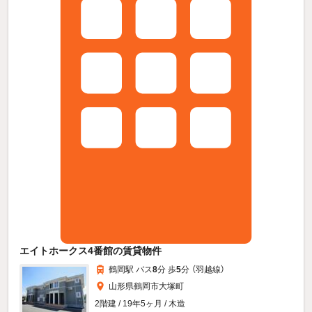
エイトホークス4番館の賃貸物件
鶴岡駅 バス
8
分 歩
5
分 （羽越線）
山形県鶴岡市大塚町
2階建 / 19年5ヶ月 / 木造