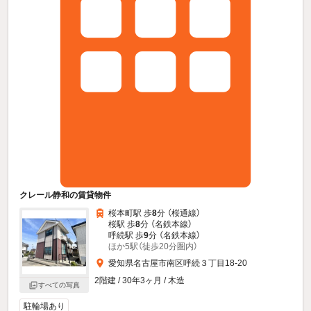
クレール静和の賃貸物件
桜本町駅 歩
8
分 （桜通線）
桜駅 歩
8
分 （名鉄本線）
呼続駅 歩
9
分 （名鉄本線）
ほか5駅（徒歩20分圏内）
愛知県名古屋市南区呼続３丁目18-20
2階建 / 30年3ヶ月 / 木造
すべての写真
駐輪場あり