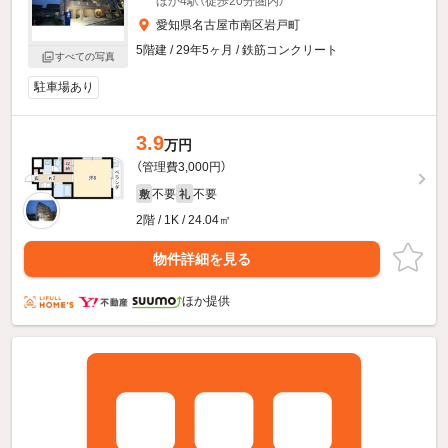
ほか4駅（徒歩20分圏内）
愛知県名古屋市南区岩戸町
5階建 / 29年5ヶ月 / 鉄筋コンクリート
すべての写真
駐車場あり
3.9
万円
（管理費3,000円）
不要
不要
敷
礼
2階 / 1K / 24.04㎡
物件詳細を見る
ほか提供