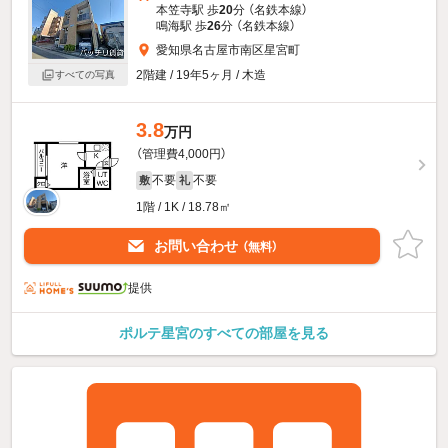
本笠寺駅 歩
20
分 （名鉄本線）
鳴海駅 歩
26
分 （名鉄本線）
愛知県名古屋市南区星宮町
2階建 / 19年5ヶ月 / 木造
すべての写真
3.8
万円
（管理費4,000円）
不要
不要
敷
礼
1階 / 1K / 18.78㎡
お問い合わせ
（無料）
提供
ポルテ星宮のすべての部屋を見る