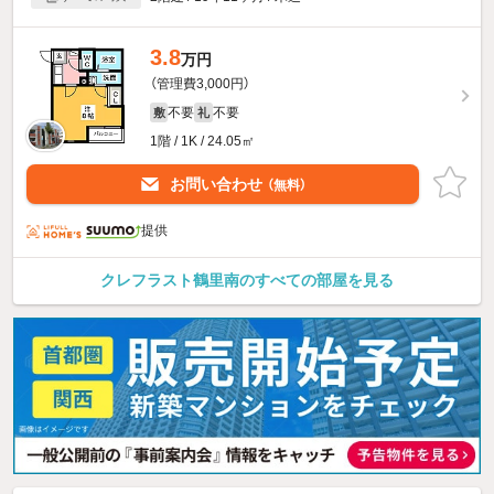
3.8
万円
（管理費3,000円）
不要
不要
敷
礼
1階 / 1K / 24.05㎡
お問い合わせ
（無料）
提供
クレフラスト鶴里南のすべての部屋を見る