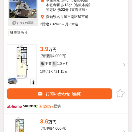
本星崎駅 歩
4
分 （名鉄本線）
本笠寺駅 歩
18
分 （名鉄本線）
笠寺駅 歩
23
分 （東海道線）
愛知県名古屋市南区星宮町
すべての写真
2階建 / 32年5ヶ月 / 木造
駐車場あり
3.9
万円
（管理費4,000円）
不要
1.0ヶ月
敷
礼
1階 / 1K / 21.11㎡
お問い合わせ
（無料）
提供
3.6
万円
（管理費4,000円）