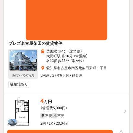
プレズ名古屋柴田の賃貸物件
柴田駅 歩
4
分 （常滑線）
大同町駅 歩
16
分 （常滑線）
名和駅 歩
23
分 （常滑線）
愛知県名古屋市南区元柴田東町１丁目
5階建 / 27年6ヶ月 / 鉄骨造
すべての写真
駐輪場あり
4
万円
（管理費5,000円）
不要
不要
敷
礼
2階 / 1K / 23.04㎡