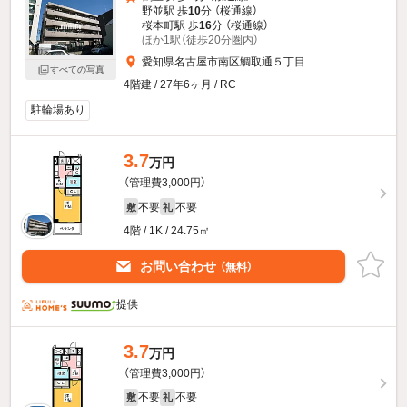
野並駅 歩
10
分 （桜通線）
桜本町駅 歩
16
分 （桜通線）
ほか1駅（徒歩20分圏内）
愛知県名古屋市南区鯛取通５丁目
すべての写真
4階建 / 27年6ヶ月 / RC
駐輪場あり
3.7
万円
（管理費3,000円）
不要
不要
敷
礼
4階 / 1K / 24.75㎡
お問い合わせ
（無料）
提供
3.7
万円
（管理費3,000円）
不要
不要
敷
礼