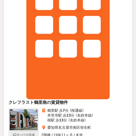
クレフラスト鶴里南の賃貸物件
鶴里駅 歩
7
分 （桜通線）
本笠寺駅 歩
13
分 （名鉄本線）
桜駅 歩
13
分 （名鉄本線）
愛知県名古屋市南区弥生町
2階建 / 19年11ヶ月 / 木造
すべての写真