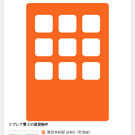
リブレア豊２の賃貸物件
豊田本町駅 歩
4
分 （常滑線）