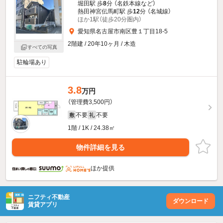
堀田駅 歩
8
分 （名鉄本線
など
）
熱田神宮伝馬町駅 歩
12
分 （名城線）
ほか1駅（徒歩20分圏内）
愛知県名古屋市南区豊１丁目18-5
2階建 / 20年10ヶ月 / 木造
すべての写真
駐輪場あり
3.8
万円
（管理費3,500円）
不要
不要
敷
礼
1階 / 1K / 24.38㎡
物件詳細を見る
ほか提供
ニフティ不動産
ダウンロード
賃貸アプリ