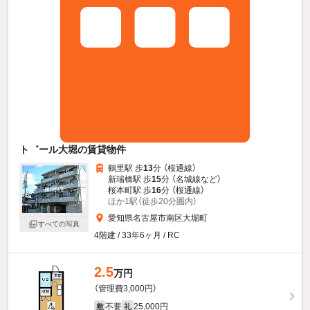
ト゛ール大堀の賃貸物件
鶴里駅 歩
13
分 （桜通線）
新瑞橋駅 歩
15
分 （名城線
など
）
桜本町駅 歩
16
分 （桜通線）
ほか1駅（徒歩20分圏内）
愛知県名古屋市南区大堀町
すべての写真
4階建 / 33年6ヶ月 / RC
2.5
万円
（管理費3,000円）
不要
25,000円
敷
礼