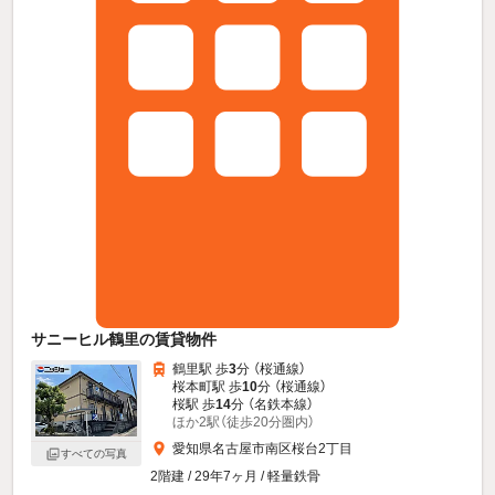
サニーヒル鶴里の賃貸物件
鶴里駅 歩
3
分 （桜通線）
桜本町駅 歩
10
分 （桜通線）
桜駅 歩
14
分 （名鉄本線）
ほか2駅（徒歩20分圏内）
愛知県名古屋市南区桜台2丁目
すべての写真
2階建 / 29年7ヶ月 / 軽量鉄骨