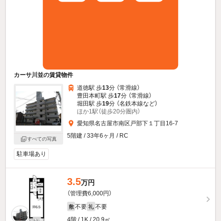
カーサ川並の賃貸物件
道徳駅 歩
13
分 （常滑線）
豊田本町駅 歩
17
分 （常滑線）
堀田駅 歩
19
分 （名鉄本線
など
）
ほか1駅（徒歩20分圏内）
愛知県名古屋市南区戸部下１丁目16-7
5階建 / 33年6ヶ月 / RC
すべての写真
駐車場あり
3.5
万円
（管理費6,000円）
不要
不要
敷
礼
4階 / 1K / 20.9㎡