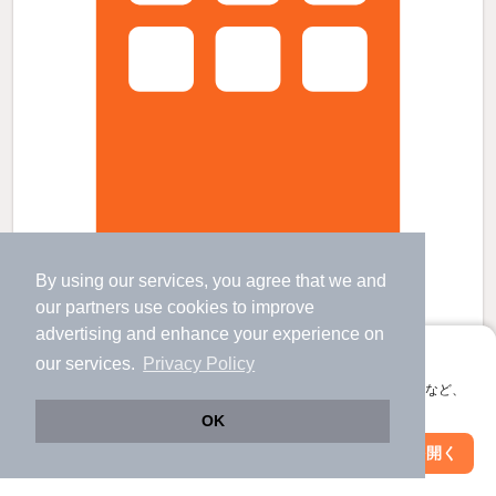
コーポ吉川の賃貸物件
By using our services, you agree that we and
呼続駅 歩
2
分 （名鉄本線）
妙音通駅 歩
7
分 （名城線）
our
partners
use cookies to improve
桜本町駅 歩
12
分 （桜通線）
advertising and enhance your experience on
ほか3駅（徒歩20分圏内）
アプリに切り替えて、サクサクお部屋探し
our services.
Privacy Policy
愛知県名古屋市南区呼続1丁目
すべての写真
会員登録なしですぐ使える。マップ検索やお気に入り保存など、
3階建 / 33年9ヶ月 / 鉄骨造
アプリ限定の便利な機能が使えます！
OK
3.5
Web版で続行
万円
アプリを開く
市区町村を変更
絞り込み条件を変更
（管理費不要）