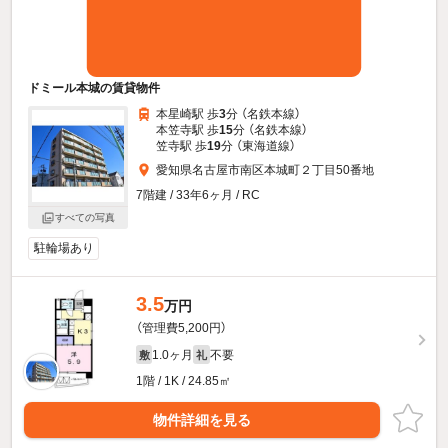
ドミール本城の賃貸物件
本星崎駅 歩
3
分 （名鉄本線）
本笠寺駅 歩
15
分 （名鉄本線）
笠寺駅 歩
19
分 （東海道線）
愛知県名古屋市南区本城町２丁目50番地
7階建 / 33年6ヶ月 / RC
すべての写真
駐輪場あり
3.5
万円
（管理費5,200円）
1.0ヶ月
不要
敷
礼
1階 / 1K / 24.85㎡
物件詳細を見る