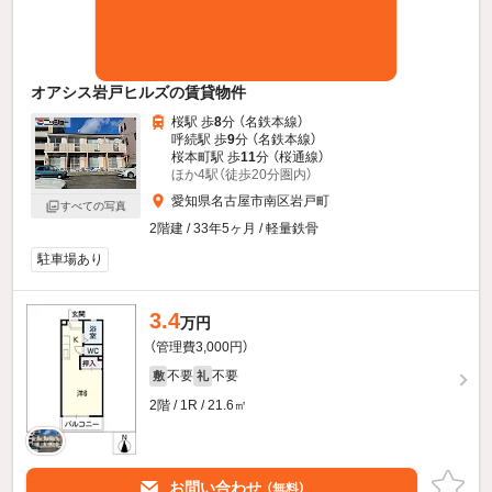
オアシス岩戸ヒルズの賃貸物件
桜駅 歩
8
分 （名鉄本線）
呼続駅 歩
9
分 （名鉄本線）
桜本町駅 歩
11
分 （桜通線）
ほか4駅（徒歩20分圏内）
愛知県名古屋市南区岩戸町
すべての写真
2階建 / 33年5ヶ月 / 軽量鉄骨
駐車場あり
3.4
万円
（管理費3,000円）
不要
不要
敷
礼
2階 / 1R / 21.6㎡
お問い合わせ
（無料）