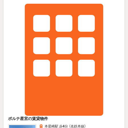
ポルテ星宮の賃貸物件
本星崎駅 歩
4
分 （名鉄本線）