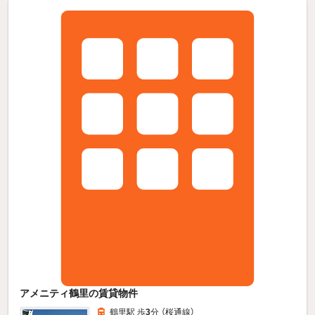
アメニティ鶴里の賃貸物件
鶴里駅 歩
3
分 （桜通線）