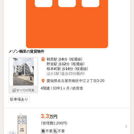
メゾン鶴里の賃貸物件
鶴里駅 歩
6
分 （桜通線）
野並駅 歩
12
分 （桜通線）
桜本町駅 歩
14
分 （桜通線）
ほか1駅（徒歩20分圏内）
愛知県名古屋市南区中江２丁目3-20
4階建 / 33年1ヶ月 / 鉄骨造
すべての写真
駐車場あり
3.3
万円
（管理費2,200円）
不要
不要
敷
礼