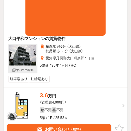
大口平和マンションの賃貸物件
柏森駅 歩
6
分 （犬山線）
扶桑駅 歩
30
分 （犬山線）
愛知県丹羽郡大口町余野１丁目
5階建 / 35年7ヶ月 / RC
すべての写真
駐車場あり
駐輪場あり
3.6
万円
（管理費4,000円）
不要
不要
敷
礼
5階 / 1R / 25.53㎡
お問い合わせ
（無料）