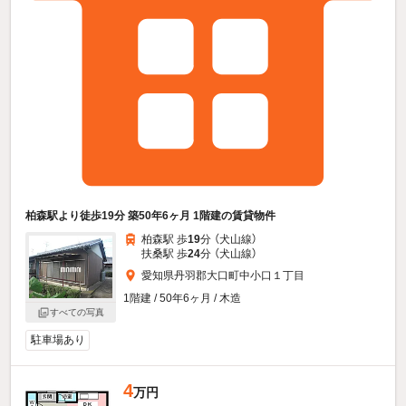
柏森駅より徒歩19分 築50年6ヶ月 1階建の賃貸物件
柏森駅 歩
19
分 （犬山線）
扶桑駅 歩
24
分 （犬山線）
愛知県丹羽郡大口町中小口１丁目
1階建 / 50年6ヶ月 / 木造
すべての写真
駐車場あり
4
万円