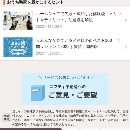
おうち時間を豊かにするヒント
ルームシェアで失敗・成功した体験談！メリッ
トやデメリット、注意点を解説
2023年11月22日
＼みんなが見ている／注目の街ベスト100！年
間ランキング2023｜賃貸・関西版
2024年01月29日
他の人はこんな条件で絞り込んでいます！
人気のこだわり条件
バス・トイレ別
2階以上
駐車場あり
ペット相談
当サイトの物件及び不動産会社、外壁塗装業者の情報は検索パートナーが提供している情
報であり、ニフティライフスタイル株式会社は内容の責任を負わないことを予めご了承く
免責
事項
ださい。本サービス内でお客様が入力される個人情報は、検索パートナーが取得し、同社
洗濯機置場あり
独立洗面台
の定める個人情報規約に従って取り扱われます。