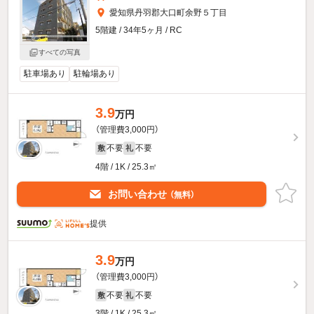
愛知県丹羽郡大口町余野５丁目
5階建 / 34年5ヶ月 / RC
すべての写真
駐車場あり
駐輪場あり
3.9
万円
（管理費3,000円）
不要
不要
敷
礼
4階 / 1K / 25.3㎡
お問い合わせ
（無料）
提供
3.9
万円
（管理費3,000円）
不要
不要
敷
礼
3階 / 1K / 25.3㎡