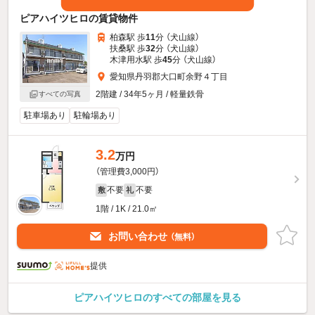
ピアハイツヒロの賃貸物件
柏森駅 歩
11
分 （犬山線）
扶桑駅 歩
32
分 （犬山線）
木津用水駅 歩
45
分 （犬山線）
愛知県丹羽郡大口町余野４丁目
2階建 / 34年5ヶ月 / 軽量鉄骨
すべての写真
駐車場あり
駐輪場あり
3.2
万円
（管理費3,000円）
不要
不要
敷
礼
1階 / 1K / 21.0㎡
お問い合わせ
（無料）
提供
ピアハイツヒロのすべての部屋を見る