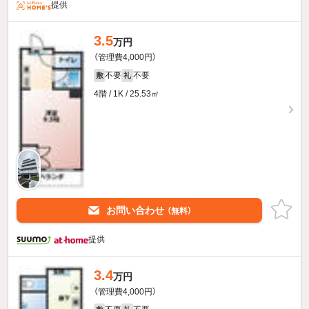
提供
3.5
万円
（管理費4,000円）
不要
不要
敷
礼
4階 / 1K / 25.53㎡
お問い合わせ
（無料）
提供
3.4
万円
（管理費4,000円）