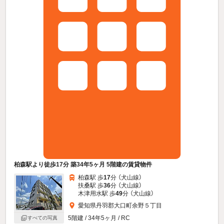
柏森駅より徒歩17分 築34年5ヶ月 5階建の賃貸物件
柏森駅 歩
17
分 （犬山線）
扶桑駅 歩
36
分 （犬山線）
木津用水駅 歩
49
分 （犬山線）
愛知県丹羽郡大口町余野５丁目
5階建 / 34年5ヶ月 / RC
すべての写真