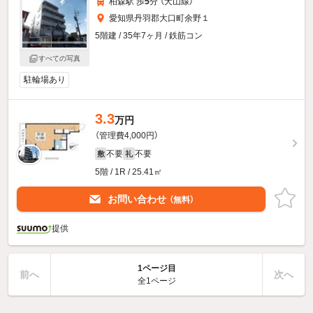
柏森駅 歩
5
分 （犬山線）
愛知県丹羽郡大口町余野１
5階建 / 35年7ヶ月 / 鉄筋コン
すべての写真
駐輪場あり
3.3
万円
（管理費4,000円）
不要
不要
敷
礼
5階 / 1R / 25.41㎡
お問い合わせ
（無料）
提供
1ページ目
前へ
次へ
全1ページ