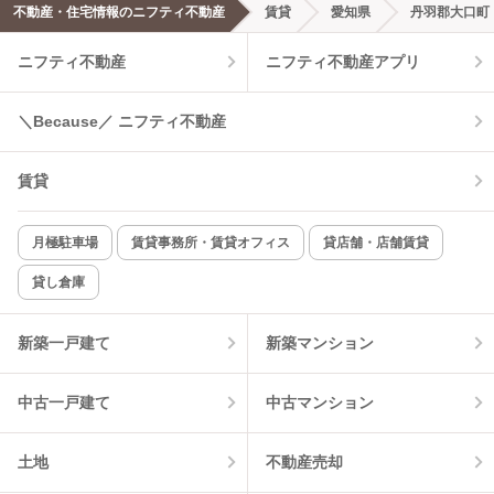
不動産・住宅情報のニフティ不動産
賃貸
愛知県
丹羽郡大口町
エアコンあり
都市ガス
ニフティ不動産
ニフティ不動産アプリ
温水洗浄便座
オートロック
＼Because／ ニフティ不動産
コンロ2口以上
追焚き機能
賃貸
TV付インターホン
角部屋
新着のみ
インターネット無料
月極駐車場
賃貸事務所・賃貸オフィス
貸店舗・店舗賃貸
貸し倉庫
該当件数:
物件一覧に反映
22
件
新築一戸建て
新築マンション
中古一戸建て
中古マンション
土地
不動産売却