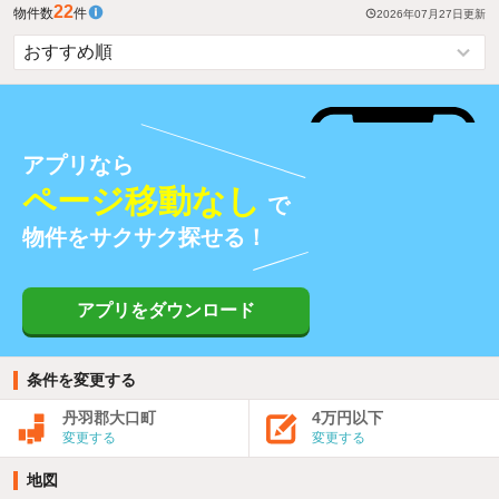
22
物件数
件
2026年07月27日
更新
アプリなら
ページ移動なし
で
物件をサクサク探せる！
アプリをダウンロード
条件を変更する
丹羽郡大口町
4万円以下
変更する
変更する
地図