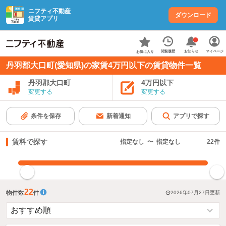
ニフティ不動産
ダウンロード
賃貸アプリ
お知らせ
閲覧履歴
マイページ
お気に入り
丹羽郡大口町(愛知県)の家賃4万円以下の賃貸物件一覧
丹羽郡大口町
4万円以下
変更する
変更する
条件を保存
新着通知
アプリで探す
賃料で探す
指定なし
〜
指定なし
22
件
指定した賃料で絞り込む
22
物件数
件
2026年07月27日
更新