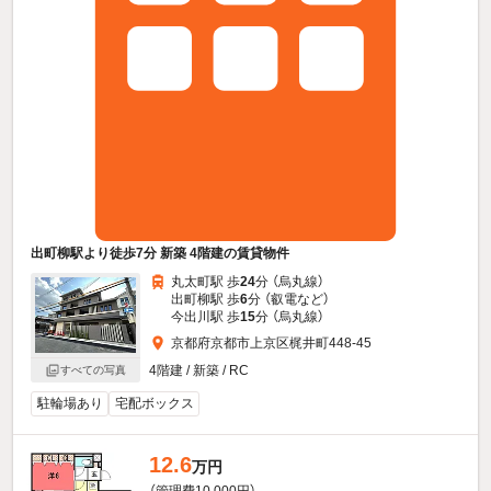
出町柳駅より徒歩7分 新築 4階建の賃貸物件
丸太町駅 歩
24
分 （烏丸線）
出町柳駅 歩
6
分 （叡電
など
）
今出川駅 歩
15
分 （烏丸線）
京都府京都市上京区梶井町448-45
4階建 / 新築 / RC
すべての写真
駐輪場あり
宅配ボックス
12.6
万円
（管理費10,000円）