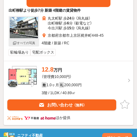
出町柳駅より徒歩7分 新築 4階建の賃貸物件
丸太町駅 歩
24
分 （烏丸線）
出町柳駅 歩
6
分 （叡電
など
）
今出川駅 歩
15
分 （烏丸線）
京都府京都市上京区梶井町448-45
4階建 / 新築 / RC
すべての写真
駐輪場あり
宅配ボックス
12.8
万円
（管理費10,000円）
1.0ヶ月
200,000円
敷
礼
3階 / 1LDK / 40.89㎡
お問い合わせ
（無料）
ほか提供
ニフティ不動産