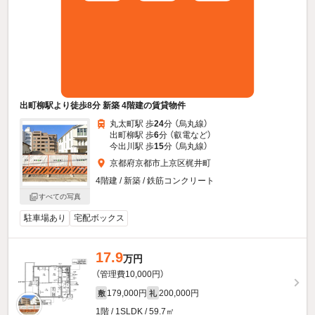
出町柳駅より徒歩8分 新築 4階建の賃貸物件
丸太町駅 歩
24
分 （烏丸線）
出町柳駅 歩
6
分 （叡電
など
）
今出川駅 歩
15
分 （烏丸線）
京都府京都市上京区梶井町
4階建 / 新築 / 鉄筋コンクリート
すべての写真
駐車場あり
宅配ボックス
17.9
万円
（管理費10,000円）
179,000円
200,000円
敷
礼
1階 / 1SLDK / 59.7㎡