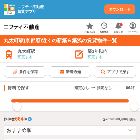
ニフティ不動産
ダウンロード
賃貸アプリ
お知らせ
閲覧履歴
マイページ
お気に入り
丸太町駅(京都府)近くの新築＆築浅の賃貸物件一覧
丸太町駅
築3年以内
変更する
変更する
条件を保存
新着通知
アプリで探す
賃料で探す
指定なし
〜
指定なし
664
件
指定した賃料で絞り込む
664
物件数
件
2026年08月09日
更新