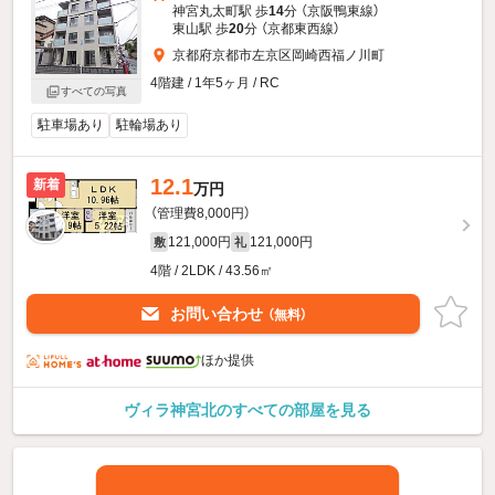
神宮丸太町駅 歩
14
分 （京阪鴨東線）
東山駅 歩
20
分 （京都東西線）
京都府京都市左京区岡崎西福ノ川町
4階建 / 1年5ヶ月 / RC
すべての写真
駐車場あり
駐輪場あり
12.1
新着
万円
（管理費8,000円）
121,000円
121,000円
敷
礼
4階 / 2LDK / 43.56㎡
お問い合わせ
（無料）
ほか提供
ヴィラ神宮北のすべての部屋を見る