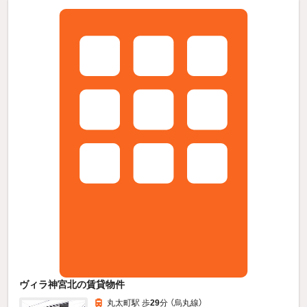
ヴィラ神宮北の賃貸物件
丸太町駅 歩
29
分 （烏丸線）