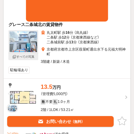
グレース二条城北の賃貸物件
丸太町駅 歩
16
分 （烏丸線）
二条駅 歩
12
分 （京都東西線
など
）
二条城前駅 歩
13
分 （京都東西線）
京都府京都市上京区葭屋町通出水下る元福大明神
町
すべての写真
3階建 / 新築 / 木造
駐輪場あり
13.5
万円
（管理費5,000円）
不要
1.0ヶ月
敷
礼
2階 / 1LDK / 53.21㎡
お問い合わせ
（無料）
ほか提供