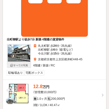
出町柳駅より徒歩7分 新築 4階建の賃貸物件
丸太町駅 歩
24
分 （烏丸線）
出町柳駅 歩
6
分 （叡電
など
）
今出川駅 歩
15
分 （烏丸線）
京都府京都市上京区梶井町448-45
4階建 / 新築 / RC
すべての写真
駐輪場あり
宅配ボックス
12.8
万円
（管理費10,000円）
1.0ヶ月
200,000円
敷
礼
3階 / 1LDK / 40.47㎡