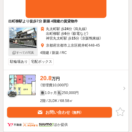
出町柳駅より徒歩7分 新築 4階建の賃貸物件
丸太町駅 歩
24
分 （烏丸線）
出町柳駅 歩
6
分 （叡電
など
）
神宮丸太町駅 歩
15
分 （京阪鴨東線）
京都府京都市上京区梶井町448-45
4階建 / 新築 / RC
すべての写真
駐輪場あり
宅配ボックス
20.8
万円
（管理費10,000円）
1.0ヶ月
250,000円
敷
礼
2階 / 2LDK / 68.58㎡
お問い合わせ
（無料）
ほか提供