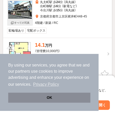
丸太町駅 歩
24
分 （烏丸線）
出町柳駅 歩
6
分 （叡電
など
）
今出川駅 歩
15
分 （烏丸線）
京都府京都市上京区梶井町448-45
4階建 / 新築 / RC
すべての写真
駐輪場あり
宅配ボックス
14.1
万円
（管理費10,000円）
1.0ヶ月
200,000円
敷
礼
2階 / 1LDK / 48.39㎡
By using our services, you agree that we and
our
partners
use cookies to improve
お問い合わせ
（無料）
advertising and enhance your experience on
アプリに切り替えて、サクサクお部屋探し
our services.
Privacy Policy
ほか提供
会員登録なしですぐ使える。マップ検索やお気に入り保存など、
アプリ限定の便利な機能が使えます！
OK
Web版で続行
アプリを開く
駅・沿線を変更
絞り込み条件を変更