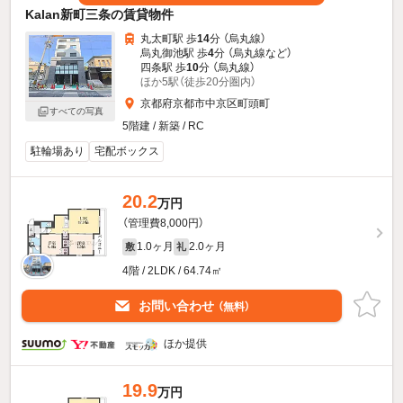
Kalan新町三条の賃貸物件
丸太町駅 歩
14
分 （烏丸線）
烏丸御池駅 歩
4
分 （烏丸線
など
）
四条駅 歩
10
分 （烏丸線）
ほか5駅（徒歩20分圏内）
京都府京都市中京区町頭町
すべての写真
5階建 / 新築 / RC
駐輪場あり
宅配ボックス
20.2
万円
（管理費8,000円）
1.0ヶ月
2.0ヶ月
敷
礼
4階 / 2LDK / 64.74㎡
お問い合わせ
（無料）
ほか提供
19.9
万円