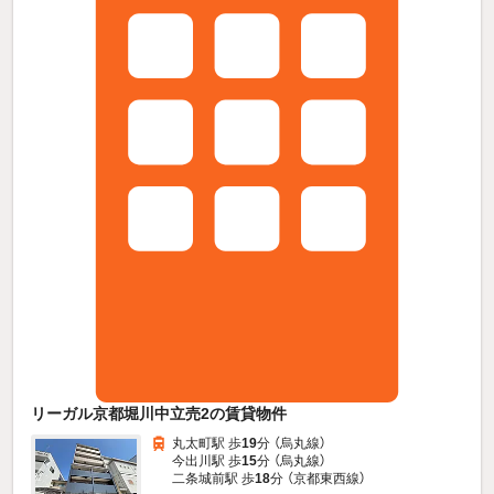
リーガル京都堀川中立売2の賃貸物件
丸太町駅 歩
19
分 （烏丸線）
今出川駅 歩
15
分 （烏丸線）
二条城前駅 歩
18
分 （京都東西線）