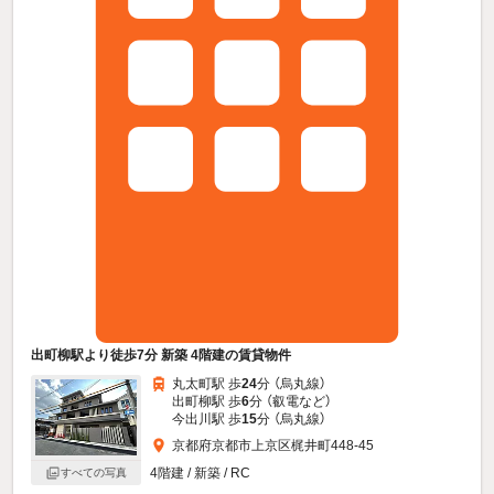
出町柳駅より徒歩7分 新築 4階建の賃貸物件
丸太町駅 歩
24
分 （烏丸線）
出町柳駅 歩
6
分 （叡電
など
）
今出川駅 歩
15
分 （烏丸線）
京都府京都市上京区梶井町448-45
4階建 / 新築 / RC
すべての写真