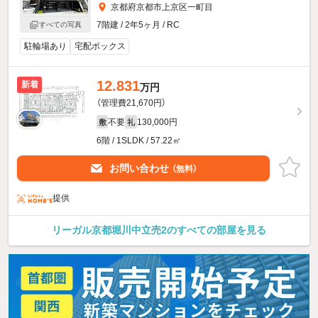
京都府京都市上京区一町目
7階建 / 2年5ヶ月 / RC
すべての写真
駐輪場あり
宅配ボックス
12.831
新着
万円
（管理費21,670円）
不要
130,000円
敷
礼
6階 / 1SLDK / 57.22㎡
お問い合わせ
（無料）
提供
リーガル京都堀川中立売2のすべての部屋を見る