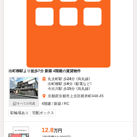
出町柳駅より徒歩7分 新築 4階建の賃貸物件
丸太町駅 歩
24
分 （烏丸線）
出町柳駅 歩
6
分 （叡電
など
）
今出川駅 歩
15
分 （烏丸線）
京都府京都市上京区梶井町448-45
4階建 / 新築 / RC
すべての写真
駐輪場あり
宅配ボックス
12.8
万円