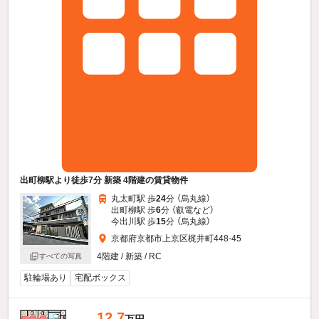
出町柳駅より徒歩7分 新築 4階建の賃貸物件
丸太町駅 歩
24
分 （烏丸線）
出町柳駅 歩
6
分 （叡電
など
）
今出川駅 歩
15
分 （烏丸線）
京都府京都市上京区梶井町448-45
4階建 / 新築 / RC
すべての写真
駐輪場あり
宅配ボックス
12.7
万円