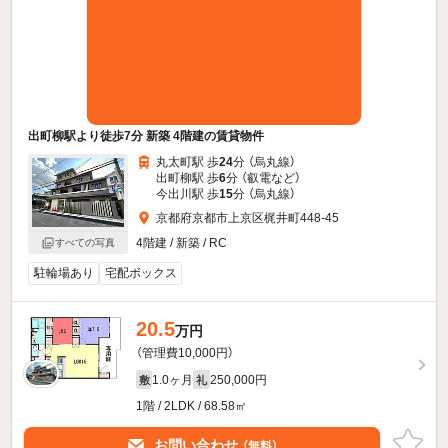
出町柳駅より徒歩7分 新築 4階建の賃貸物件
丸太町駅 歩
24
分 （烏丸線）
出町柳駅 歩
6
分 （叡電
など
）
今出川駅 歩
15
分 （烏丸線）
京都府京都市上京区梶井町448-45
4階建 / 新築 / RC
すべての写真
駐輪場あり
宅配ボックス
20.5
万円
（管理費10,000円）
1.0ヶ月
250,000円
敷
礼
1階 / 2LDK / 68.58㎡
お問い合わせ
（無料）