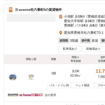
D-avance柱六番町IIの賃貸物件
小池駅 歩
19
分 （豊橋鉄道線
愛知大学前駅 歩
16
分 （豊橋
豊橋駅 バス
14
分 歩
6
分 （
愛知県豊橋市柱六番町70-1
3階建
新築
総階数
築年数
建
駐車場あり
駐輪場あり
間取り
賃
間取り図
階数
専有面積
管理
11.7
2LDK
1階
62.69㎡
7,00
バス・トイレ別
ペット相談
フロ
ほか提供