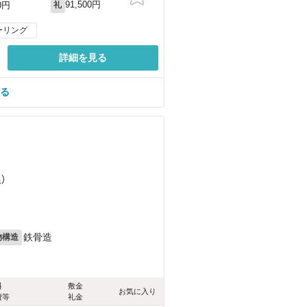
91,500円
0円
礼
ーリング
詳細を見る
見る
）
）
鉄骨造
物構造
料
敷金
お気に入り
費等
礼金