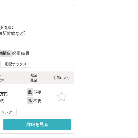
）
鉄道線）
東海新幹線
など
）
軽量鉄骨
物構造
宅配ボックス
料
敷金
お気に入り
費等
礼金
不要
敷
万円
不要
0円
礼
ーリング
詳細を見る