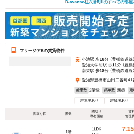
D-avance柱六番町IIのすべての部
フリージアBの賃貸物件
小池駅 歩
18
分 （豊橋鉄道線
愛知大学前駅 歩
11
分 （豊橋
南栄駅 歩
18
分 （豊橋鉄道線
愛知県豊橋市山田二番町41
2階建
新築
総階数
築年数
建
駐車場あり
駐輪場あり
間取り
賃
間取り図
階数
専有面積
管理
7.15
1LDK
1階