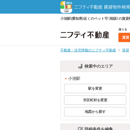
小池駅(愛知県)近くのペット可（相談）の
借りる
賃貸
不動産・住宅情報のニフティ不動産
賃貸
検索中のエリア
小池駅
駅を変更
市区町村を変更
地図から探す
詳細条件を編集