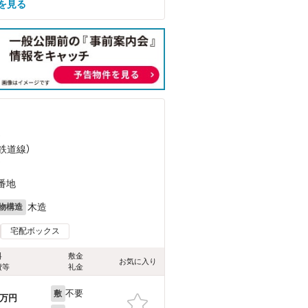
屋を見る
）
鉄道線）
）
番地
木造
物構造
宅配ボックス
料
敷金
お気に入り
費等
礼金
不要
敷
万円