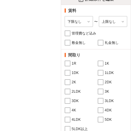
賃料
〜
管理費など込み
敷金無し
礼金無し
間取り
1R
1K
1DK
1LDK
2K
2DK
2LDK
3K
3DK
3LDK
4K
4DK
4LDK
5DK
5LDK以上