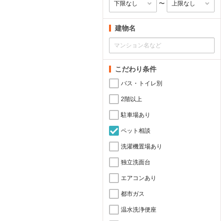
〜
建物名
こだわり条件
バス・トイレ別
2階以上
駐車場あり
ペット相談
洗濯機置場あり
独立洗面台
エアコンあり
都市ガス
温水洗浄便座