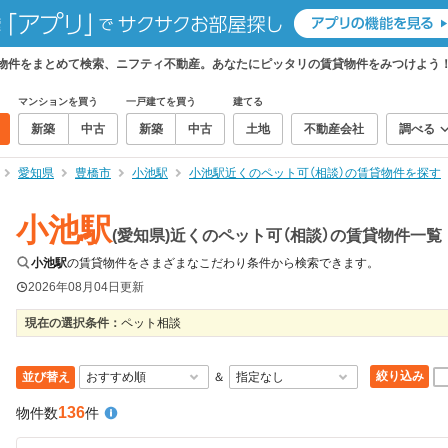
賃貸物件をまとめて検索、ニフティ不動産。あなたにピッタリの賃貸物件をみつけよう
マンションを買う
一戸建てを買う
建てる
新築
中古
新築
中古
土地
不動産会社
調べる
愛知県
豊橋市
小池駅
小池駅近くのペット可（相談）の賃貸物件を探す
小池駅
(愛知県)近くのペット可（相談）の賃貸物件一覧
小池駅
の賃貸物件をさまざまなこだわり条件から検索できます。
2026年08月04日
更新
現在の選択条件：
ペット相談
絞り込み
並び替え
＆
136
物件数
件