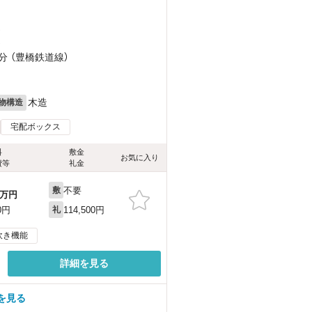
）
）
分 （豊橋鉄道線）
木造
物構造
宅配ボックス
料
敷金
お気に入り
費等
礼金
不要
敷
万円
114,500円
0円
礼
炊き機能
詳細を見る
を見る