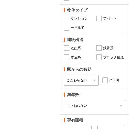
物件タイプ
マンション
アパート
一戸建て
建物構造
鉄筋系
鉄骨系
木造系
ブロック構造
駅からの時間
バス可
築年数
専有面積