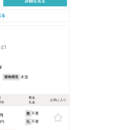
詳細を見る
見る
）
など
）
塚
月
木造
建物構造
料
敷金
お気に入り
費等
礼金
不要
敷
円
不要
0円
礼