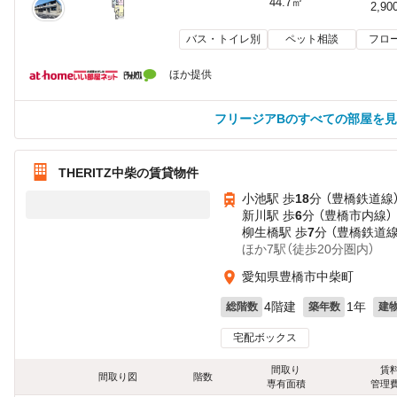
44.7㎡
2,90
バス・トイレ別
ペット相談
フロ
ほか提供
フリージアBのすべての部屋を
THERITZ中柴の賃貸物件
小池駅 歩
18
分 （豊橋鉄道線
新川駅 歩
6
分 （豊橋市内線）
柳生橋駅 歩
7
分 （豊橋鉄道線
ほか7駅（徒歩20分圏内）
愛知県豊橋市中柴町
4階建
1年
総階数
築年数
建
宅配ボックス
間取り
賃
間取り図
階数
専有面積
管理