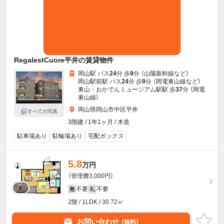
RegalestCuore平井の賃貸物件
岡山駅 バス
24
分 歩
9
分 （山陽新幹線
など
）
岡山駅前駅 バス
24
分 歩
9
分 （岡電東山線
など
）
東山・おかでんミュージアム駅駅 歩
37
分 （岡電
東山線）
岡山県岡山市中区平井
すべての写真
3階建 / 1年1ヶ月 / 木造
駐車場あり
駐輪場あり
宅配ボックス
5.8
万円
（管理費3,000円）
不要
不要
敷
礼
2階 / 1LDK / 30.72㎡
お問い合わせ
（無料）