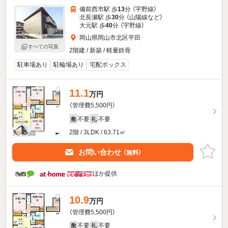
備前西市駅 歩
13
分 （宇野線）
北長瀬駅 歩
30
分 （山陽線
など
）
大元駅 歩
40
分 （宇野線）
岡山県岡山市北区平田
すべての写真
2階建 / 新築 / 軽量鉄骨
駐車場あり
駐輪場あり
宅配ボックス
11.1
万円
（管理費5,500円）
不要
不要
敷
礼
2階 / 3LDK / 63.71㎡
お問い合わせ
（無料）
ほか提供
10.9
万円
（管理費5,500円）
不要
不要
敷
礼