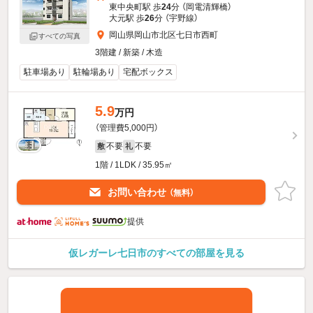
東中央町駅 歩
24
分 （岡電清輝橋）
大元駅 歩
26
分 （宇野線）
岡山県岡山市北区七日市西町
すべての写真
3階建 / 新築 / 木造
駐車場あり
駐輪場あり
宅配ボックス
5.9
万円
（管理費5,000円）
不要
不要
敷
礼
1階 / 1LDK / 35.95㎡
お問い合わせ
（無料）
提供
仮レガーレ七日市のすべての部屋を見る