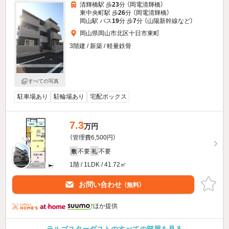
清輝橋駅 歩
23
分 （岡電清輝橋）
東中央町駅 歩
26
分 （岡電清輝橋）
岡山駅 バス
19
分 歩
7
分 （山陽新幹線
など
）
岡山県岡山市北区十日市東町
3階建 / 新築 / 軽量鉄骨
すべての写真
駐車場あり
駐輪場あり
宅配ボックス
7.3
万円
（管理費6,500円）
不要
不要
敷
礼
1階 / 1LDK / 41.72㎡
お問い合わせ
（無料）
ほか提供
ラルゴスターダストのすべての部屋を見る