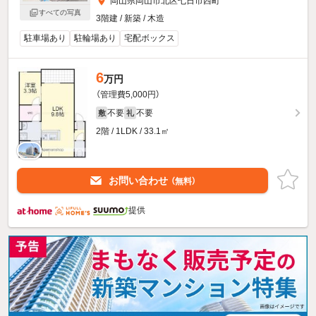
岡山県岡山市北区七日市西町
すべての写真
3階建 / 新築 / 木造
駐車場あり
駐輪場あり
宅配ボックス
6
万円
（管理費5,000円）
不要
不要
敷
礼
2階 / 1LDK / 33.1㎡
お問い合わせ
（無料）
提供