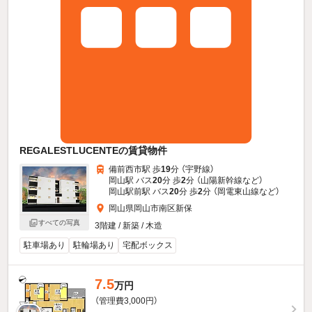
REGALESTLUCENTEの賃貸物件
備前西市駅 歩
19
分 （宇野線）
岡山駅 バス
20
分 歩
2
分 （山陽新幹線
など
）
岡山駅前駅 バス
20
分 歩
2
分 （岡電東山線
など
）
岡山県岡山市南区新保
すべての写真
3階建 / 新築 / 木造
駐車場あり
駐輪場あり
宅配ボックス
7.5
万円
（管理費3,000円）