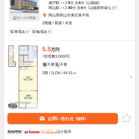
瀬戸駅 バス
9
分 歩
4
分 （山陽線）
岡山駅 バス
40
分 歩
4
分 （山陽新幹線
など
）
岡山県岡山市東区東平島
すべての写真
2階建 / 新築 / 木造
駐車場あり
駐輪場あり
5.5
万円
（管理費3,000円）
不要
不要
敷
礼
2階 / 1LDK / 44.91㎡
お問い合わせ
（無料）
ほか提供