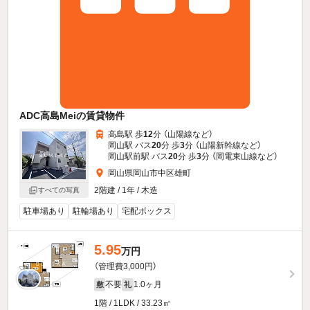
ADC高島Meiの賃貸物件
高島駅 歩
12
分 （山陽線
など
）
岡山駅 バス
20
分 歩
3
分 （山陽新幹線
など
）
岡山駅前駅 バス
20
分 歩
3
分 （岡電東山線
など
）
岡山県岡山市中区雄町
2階建 / 1年 / 木造
すべての写真
駐車場あり
駐輪場あり
宅配ボックス
5.95
万円
（管理費3,000円）
不要
1.0ヶ月
敷
礼
1階 / 1LDK / 33.23㎡