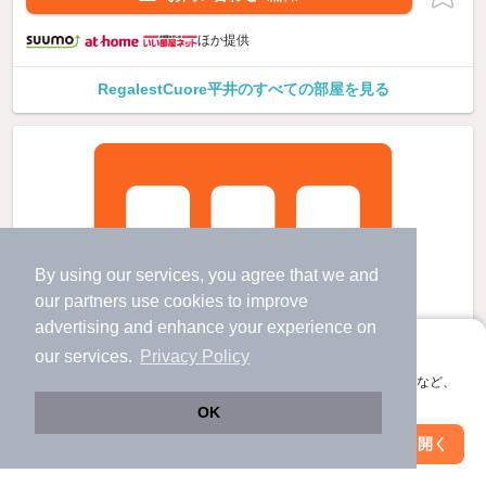
ほか提供
RegalestCuore平井のすべての部屋を見る
By using our services, you agree that we and
our
partners
use cookies to improve
advertising and enhance your experience on
アプリに切り替えて、サクサクお部屋探し
our services.
Privacy Policy
会員登録なしですぐ使える。マップ検索やお気に入り保存など、
アプリ限定の便利な機能が使えます！
OK
Web版で続行
アプリを開く
駅・沿線を変更
絞り込み条件を変更