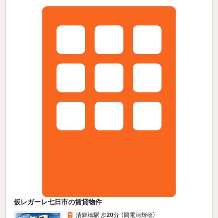
仮レガーレ七日市の賃貸物件
清輝橋駅 歩
20
分 （岡電清輝橋）