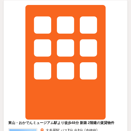
東山・おかでんミュージアム駅より徒歩48分 新築 2階建の賃貸物件
大多羅駅 バス
7
分 歩
2
分 （赤穂線）