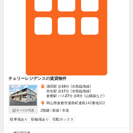
チェリーレジデンスの賃貸物件
浦田駅 歩
10
分 （水島臨海線）
弥生駅 歩
17
分 （水島臨海線）
倉敷駅 バス
27
分 歩
5
分 （山陽線
など
）
岡山県倉敷市連島町連島142番地322
2階建 / 新築 / 木造
すべての写真
駐車場あり
駐輪場あり
宅配ボックス