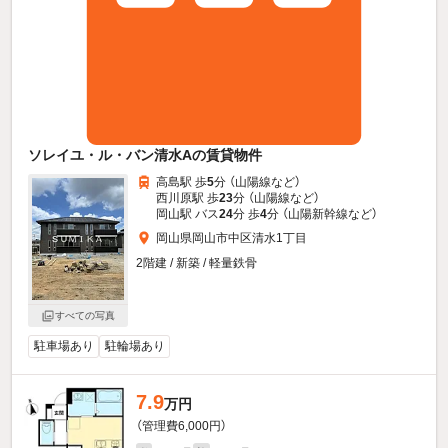
ソレイユ・ル・バン清水Aの賃貸物件
高島駅 歩
5
分 （山陽線
など
）
西川原駅 歩
23
分 （山陽線
など
）
岡山駅 バス
24
分 歩
4
分 （山陽新幹線
など
）
岡山県岡山市中区清水1丁目
2階建 / 新築 / 軽量鉄骨
すべての写真
駐車場あり
駐輪場あり
7.9
万円
（管理費6,000円）