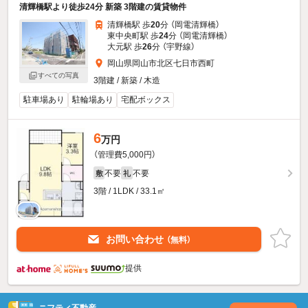
清輝橋駅より徒歩24分 新築 3階建の賃貸物件
清輝橋駅 歩
20
分 （岡電清輝橋）
東中央町駅 歩
24
分 （岡電清輝橋）
大元駅 歩
26
分 （宇野線）
岡山県岡山市北区七日市西町
すべての写真
3階建 / 新築 / 木造
駐車場あり
駐輪場あり
宅配ボックス
6
万円
（管理費5,000円）
不要
不要
敷
礼
3階 / 1LDK / 33.1㎡
お問い合わせ
（無料）
提供
ニフティ不動産