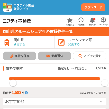
ニフティ不動産
ダウンロード
賃貸アプリ
お知らせ
閲覧履歴
マイページ
お気に入り
岡山県のルームシェア可の賃貸物件一覧
岡山県
ルームシェア可
変更する
変更する
条件を保存
新着通知
アプリで探す
賃料で探す
指定なし
〜
指定なし
1,583
件
指定した賃料で絞り込む
1,583
物件数
件
2026年08月07日
更新