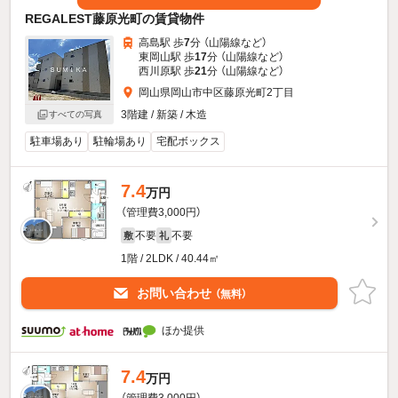
REGALEST藤原光町の賃貸物件
高島駅 歩
7
分 （山陽線
など
）
東岡山駅 歩
17
分 （山陽線
など
）
西川原駅 歩
21
分 （山陽線
など
）
岡山県岡山市中区藤原光町2丁目
3階建 / 新築 / 木造
すべての写真
駐車場あり
駐輪場あり
宅配ボックス
7.4
万円
（管理費3,000円）
不要
不要
敷
礼
1階 / 2LDK / 40.44㎡
お問い合わせ
（無料）
ほか提供
7.4
万円