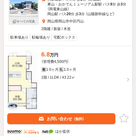
東山・おかでんミュージアム駅駅 バス
9
分 歩
3
分
（岡電東山線）
岡山駅 バス
20
分 歩
3
分 （山陽新幹線
など
）
岡山県岡山市中区円山
すべての写真
2階建 / 新築 / 木造
駐車場あり
駐輪場あり
宅配ボックス
6.8
万円
（管理費4,500円）
1.0ヶ月
1.0ヶ月
敷
礼
1階 / 1LDK / 43.22㎡
お問い合わせ
（無料）
ほか提供