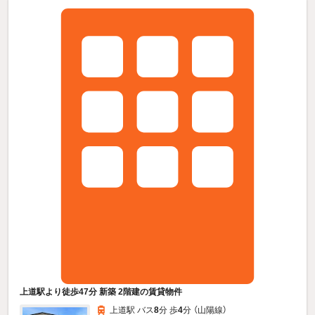
上道駅より徒歩47分 新築 2階建の賃貸物件
上道駅 バス
8
分 歩
4
分 （山陽線）