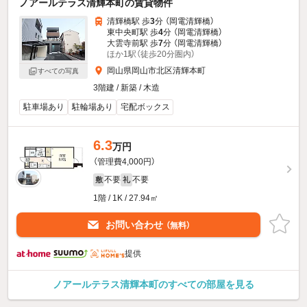
ノアールテラス清輝本町の賃貸物件
清輝橋駅 歩
3
分 （岡電清輝橋）
東中央町駅 歩
4
分 （岡電清輝橋）
大雲寺前駅 歩
7
分 （岡電清輝橋）
ほか1駅（徒歩20分圏内）
岡山県岡山市北区清輝本町
すべての写真
3階建 / 新築 / 木造
駐車場あり
駐輪場あり
宅配ボックス
6.3
万円
（管理費4,000円）
不要
不要
敷
礼
1階 / 1K / 27.94㎡
お問い合わせ
（無料）
提供
ノアールテラス清輝本町のすべての部屋を見る