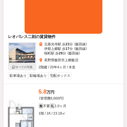
レオパレス二刻の賃貸物件
元善光寺駅 歩
23
分 （飯田線）
伊那上郷駅 歩
17
分 （飯田線）
桜町駅 歩
29
分 （飯田線）
長野県飯田市上郷飯沼
2階建 / 20年4ヶ月 / 木造
すべての写真
駐車場あり
駐輪場あり
宅配ボックス
5.8
万円
（管理費6,000円）
不要
1.0ヶ月
敷
礼
1階 / 1K / 23.18㎡