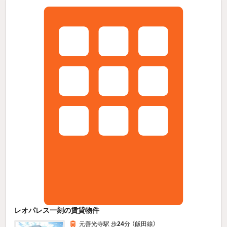
レオパレス一刻の賃貸物件
元善光寺駅 歩
24
分 （飯田線）