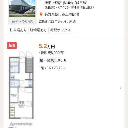
伊那上郷駅 歩
16
分 （飯田線）
飯田駅 バス
40
分 歩
4
分 （飯田線）
長野県飯田市上郷飯沼
2階建 / 22年8ヶ月 / 木造
すべての写真
駐車場あり
駐輪場あり
宅配ボックス
5.2
新着
万円
（管理費6,000円）
不要
1.0ヶ月
敷
礼
1階 / 1K / 23.72㎡