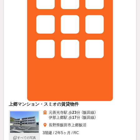
上郷マンション・スミオの賃貸物件
元善光寺駅 歩
23
分 （飯田線）
伊那上郷駅 歩
17
分 （飯田線）
長野県飯田市上郷飯沼
3階建 / 2年5ヶ月 / RC
すべての写真