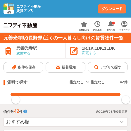
ニフティ不動産
ダウンロード
賃貸アプリ
お知らせ
閲覧履歴
マイページ
お気に入り
元善光寺駅(長野県)近くの一人暮らし向けの賃貸物件一覧
元善光寺駅
1R,1K,1DK,1LDK
変更する
変更する
条件を保存
新着通知
アプリで探す
賃料で探す
指定なし
〜
指定なし
42
件
指定した賃料で絞り込む
42
物件数
件
2026年08月05日
更新