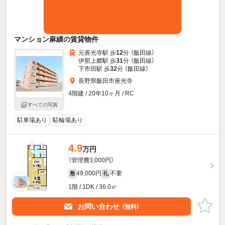
マンション麻績の賃貸物件
元善光寺駅 歩
12
分 （飯田線）
伊那上郷駅 歩
31
分 （飯田線）
下市田駅 歩
32
分 （飯田線）
長野県飯田市座光寺
4階建 / 20年10ヶ月 / RC
すべての写真
駐車場あり
駐輪場あり
4.9
万円
（管理費3,000円）
49,000円
不要
敷
礼
1階 / 1DK / 36.0㎡
お問い合わせ
（無料）