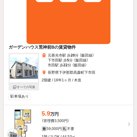
ガーデンハウス荒神前Bの賃貸物件
元善光寺駅 歩
20
分 （飯田線）
下市田駅 歩
5
分 （飯田線）
市田駅 歩
22
分 （飯田線）
長野県下伊那郡高森町下市田
2階建 / 18年1ヶ月 / 木造
すべての写真
駐車場あり
5.9
万円
（管理費3,500円）
59,000円
不要
敷
礼
1階 / 1LDK / 44.53㎡