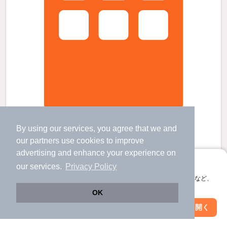
スカイハイツ大沢の賃貸物件
By using our services, you agree that we and
元善光寺駅 歩
53
分 （飯田線）
市田駅 バス
38
分 歩
3
分 （飯田線）
our
partners
use cookies to improve
下市田駅 歩
53
分 （飯田線）
advertising and enhance your experience on
長野県下伊那郡豊丘村大字神稲
アプリに切り替えて、サクサクお部屋探し
our services.
Privacy Policy
3階建 / 29年9ヶ月 / RC
会員登録なしですぐ使える。マップ検索やお気に入り保存など、
すべての写真
アプリ限定の便利な機能が使えます！
OK
Web版で続行
4.5
アプリを開く
万円
駅・沿線を変更
絞り込み条件を変更
（管理費1,000円）