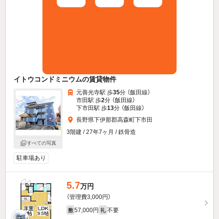
イトウコンドミニウムの賃貸物件
元善光寺駅 歩
35
分 （飯田線）
市田駅 歩
2
分 （飯田線）
下市田駅 歩
13
分 （飯田線）
長野県下伊那郡高森町下市田
3階建 / 27年7ヶ月 / 鉄骨造
すべての写真
駐車場あり
5.7
万円
（管理費3,000円）
57,000円
不要
敷
礼