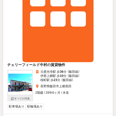
チェリーフィールド中村の賃貸物件
元善光寺駅 歩
36
分 （飯田線）
伊那上郷駅 歩
10
分 （飯田線）
桜町駅 歩
23
分 （飯田線）
長野県飯田市上郷黒田
2階建 / 28年6ヶ月 / 木造
すべての写真
駐車場あり
駐輪場あり