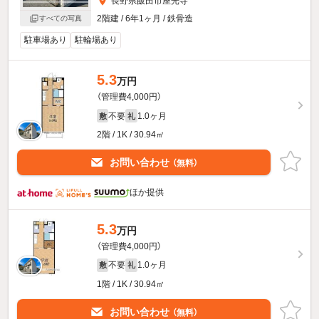
長野県飯田市座光寺
2階建 / 6年1ヶ月 / 鉄骨造
すべての写真
駐車場あり
駐輪場あり
5.3
万円
（管理費4,000円）
不要
1.0ヶ月
敷
礼
2階 / 1K / 30.94㎡
お問い合わせ
（無料）
ほか提供
5.3
万円
（管理費4,000円）
不要
1.0ヶ月
敷
礼
1階 / 1K / 30.94㎡
お問い合わせ
（無料）