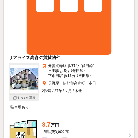
リアライズ高森の賃貸物件
元善光寺駅 歩
37
分 （飯田線）
市田駅 歩
5
分 （飯田線）
下市田駅 歩
13
分 （飯田線）
長野県下伊那郡高森町下市田
2階建 / 27年2ヶ月 / 木造
すべての写真
駐車場あり
3.7
万円
（管理費3,000円）