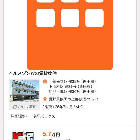
ベルメゾンWの賃貸物件
元善光寺駅 歩
35
分 （飯田線）
下山村駅 歩
29
分 （飯田線）
伊那上郷駅 歩
30
分 （飯田線）
長野県飯田市上郷飯沼3697-3
3階建 / 26年7ヶ月 / ALC
すべての写真
駐車場あり
宅配ボックス
5.7
万円