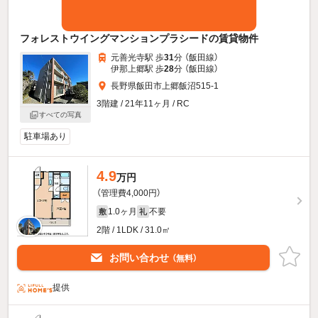
フォレストウイングマンションプラシードの賃貸物件
元善光寺駅 歩
31
分 （飯田線）
伊那上郷駅 歩
28
分 （飯田線）
長野県飯田市上郷飯沼515-1
3階建 / 21年11ヶ月 / RC
すべての写真
駐車場あり
4.9
万円
（管理費4,000円）
1.0ヶ月
不要
敷
礼
2階 / 1LDK / 31.0㎡
お問い合わせ
（無料）
提供