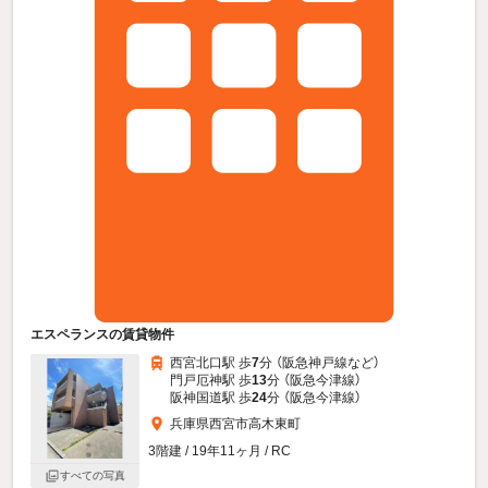
エスペランスの賃貸物件
西宮北口駅 歩
7
分 （阪急神戸線
など
）
門戸厄神駅 歩
13
分 （阪急今津線）
阪神国道駅 歩
24
分 （阪急今津線）
兵庫県西宮市高木東町
3階建 / 19年11ヶ月 / RC
すべての写真