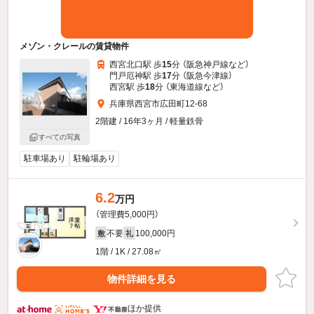
メゾン・クレールの賃貸物件
西宮北口駅 歩
15
分 （阪急神戸線
など
）
門戸厄神駅 歩
17
分 （阪急今津線）
西宮駅 歩
18
分 （東海道線
など
）
兵庫県西宮市広田町12-68
2階建 / 16年3ヶ月 / 軽量鉄骨
すべての写真
駐車場あり
駐輪場あり
6.2
万円
（管理費5,000円）
不要
100,000円
敷
礼
1階 / 1K / 27.08㎡
物件詳細を見る
ほか提供