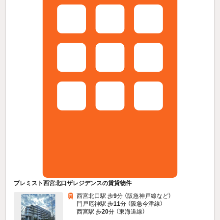
プレミスト西宮北口ザレジデンスの賃貸物件
西宮北口駅 歩
9
分 （阪急神戸線
など
）
門戸厄神駅 歩
11
分 （阪急今津線）
西宮駅 歩
20
分 （東海道線）