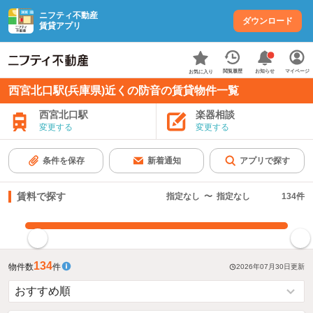
ニフティ不動産
ダウンロード
賃貸アプリ
お知らせ
閲覧履歴
マイページ
お気に入り
西宮北口駅(兵庫県)近くの防音の賃貸物件一覧
西宮北口駅
楽器相談
変更する
変更する
条件を保存
新着通知
アプリで探す
賃料で探す
指定なし
〜
指定なし
134
件
指定した賃料で絞り込む
134
物件数
件
2026年07月30日
更新