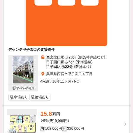
デセンテ甲子園口の賃貸物件
西宮北口駅 歩
20
分 （阪急神戸線
など
）
甲子園口駅 歩
5
分 （東海道線）
甲子園駅 歩
22
分 （阪神本線）
兵庫県西宮市甲子園口４丁目
4階建 / 18年11ヶ月 / RC
すべての写真
駐車場あり
駐輪場あり
15.8
万円
（管理費10,000円）
168,000円
336,000円
敷
礼