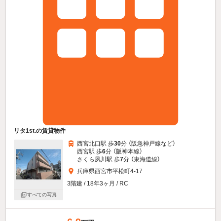
リタ1st.の賃貸物件
西宮北口駅 歩
30
分 （阪急神戸線
など
）
西宮駅 歩
6
分 （阪神本線）
さくら夙川駅 歩
7
分 （東海道線）
兵庫県西宮市平松町4-17
3階建 / 18年3ヶ月 / RC
すべての写真