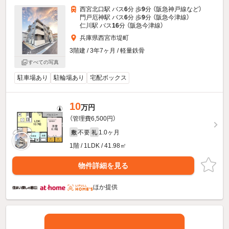
西宮北口駅 バス
6
分 歩
9
分 （阪急神戸線
など
）
門戸厄神駅 バス
6
分 歩
9
分 （阪急今津線）
仁川駅 バス
16
分 （阪急今津線）
兵庫県西宮市堤町
3階建 / 3年7ヶ月 / 軽量鉄骨
すべての写真
駐車場あり
駐輪場あり
宅配ボックス
10
万円
（管理費6,500円）
不要
1.0ヶ月
敷
礼
1階 / 1LDK / 41.98㎡
物件詳細を見る
ほか提供