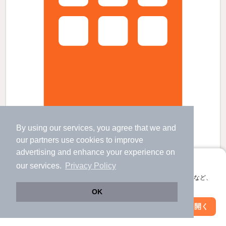
プリートバレンシアBの賃貸物件
By using our services, you agree that we and
西宮北口駅 歩
20
分 （阪急神戸線
など
）
our
partners
use cookies to improve
門戸厄神駅 歩
7
分 （阪急今津線）
甲東園駅 歩
9
分 （阪急今津線）
advertising and enhance your experience on
兵庫県西宮市下大市東町32-6
アプリに切り替えて、サクサクお部屋探し
our services.
Privacy Policy
3階建 / 20年 / 鉄骨造
会員登録なしですぐ使える。マップ検索やお気に入り保存など、
アプリ限定の便利な機能が使えます！
すべての写真
OK
駐車場あり
駐輪場あり
Web版で続行
アプリを開く
駅・沿線を変更
絞り込み条件を変更