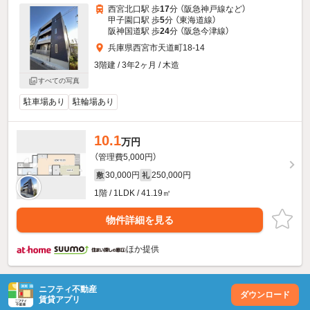
西宮北口駅 歩
17
分 （阪急神戸線
など
）
甲子園口駅 歩
5
分 （東海道線）
阪神国道駅 歩
24
分 （阪急今津線）
兵庫県西宮市天道町18-14
3階建 / 3年2ヶ月 / 木造
すべての写真
駐車場あり
駐輪場あり
10.1
万円
（管理費5,000円）
30,000円
250,000円
敷
礼
1階 / 1LDK / 41.19㎡
物件詳細を見る
ほか提供
ニフティ不動産
ダウンロード
賃貸アプリ