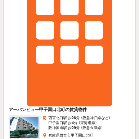
アーバンビュー甲子園口北町の賃貸物件
西宮北口駅 歩
26
分 （阪急神戸線
など
）
甲子園口駅 歩
4
分 （東海道線）
阪神国道駅 歩
29
分 （阪急今津線）
兵庫県西宮市甲子園口北町