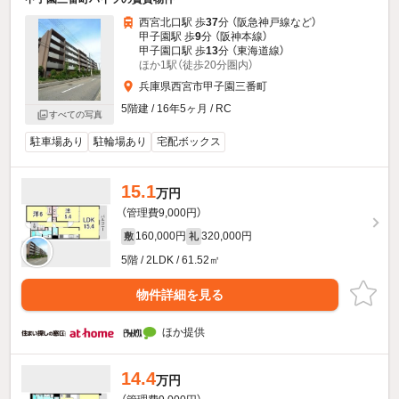
西宮北口駅 歩
37
分 （阪急神戸線
など
）
甲子園駅 歩
9
分 （阪神本線）
甲子園口駅 歩
13
分 （東海道線）
ほか1駅（徒歩20分圏内）
兵庫県西宮市甲子園三番町
5階建 / 16年5ヶ月 / RC
すべての写真
駐車場あり
駐輪場あり
宅配ボックス
15.1
万円
（管理費9,000円）
160,000円
320,000円
敷
礼
5階 / 2LDK / 61.52㎡
物件詳細を見る
ほか提供
14.4
万円