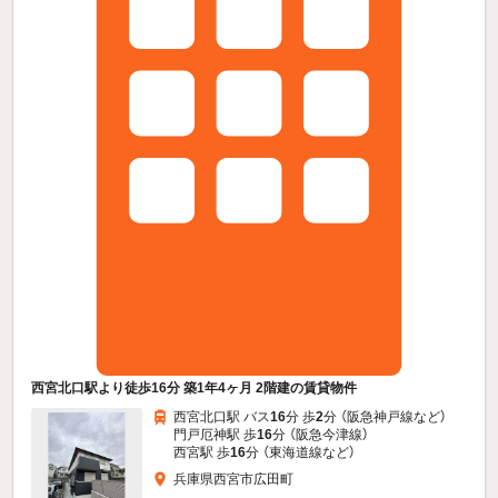
西宮北口駅より徒歩16分 築1年4ヶ月 2階建の賃貸物件
西宮北口駅 バス
16
分 歩
2
分 （阪急神戸線
など
）
門戸厄神駅 歩
16
分 （阪急今津線）
西宮駅 歩
16
分 （東海道線
など
）
兵庫県西宮市広田町