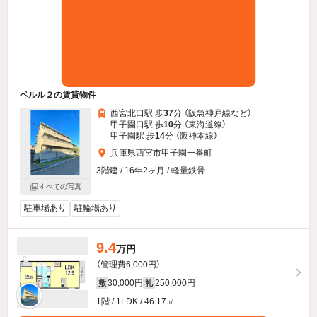
ペルル２の賃貸物件
西宮北口駅 歩
37
分 （阪急神戸線
など
）
甲子園口駅 歩
10
分 （東海道線）
甲子園駅 歩
14
分 （阪神本線）
兵庫県西宮市甲子園一番町
3階建 / 16年2ヶ月 / 軽量鉄骨
すべての写真
駐車場あり
駐輪場あり
9.4
万円
（管理費6,000円）
30,000円
250,000円
敷
礼
1階 / 1LDK / 46.17㎡