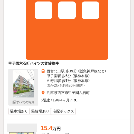
甲子園六石町ハイツの賃貸物件
西宮北口駅 歩
39
分 （阪急神戸線
など
）
甲子園駅 歩
5
分 （阪神本線）
久寿川駅 歩
7
分 （阪神本線）
ほか2駅（徒歩20分圏内）
兵庫県西宮市甲子園六石町
5階建 / 19年4ヶ月 / RC
すべての写真
駐車場あり
駐輪場あり
宅配ボックス
15.4
万円