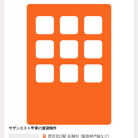
サザンエスト甲東の賃貸物件
西宮北口駅 歩
32
分 （阪急神戸線
など
）