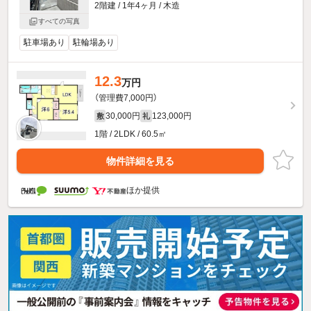
2階建 / 1年4ヶ月 / 木造
すべての写真
駐車場あり
駐輪場あり
12.3
万円
（管理費7,000円）
30,000円
123,000円
敷
礼
1階 / 2LDK / 60.5㎡
物件詳細を見る
ほか提供