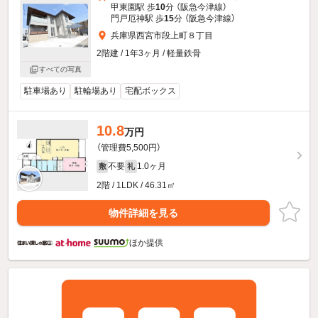
甲東園駅 歩
10
分 （阪急今津線）
門戸厄神駅 歩
15
分 （阪急今津線）
兵庫県西宮市段上町８丁目
2階建 / 1年3ヶ月 / 軽量鉄骨
すべての写真
駐車場あり
駐輪場あり
宅配ボックス
10.8
万円
（管理費5,500円）
不要
1.0ヶ月
敷
礼
2階 / 1LDK / 46.31㎡
物件詳細を見る
ほか提供