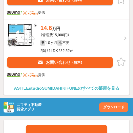
（無料）
提供
14.6
万円
（管理費15,000円）
1.0ヶ月
不要
敷
礼
2階 / 1LDK / 32.52㎡
お問い合わせ
（無料）
提供
ASTILEstudioSUMIDAHIKIFUNEのすべての部屋を見る
ニフティ不動産
ダウンロード
賃貸アプリ