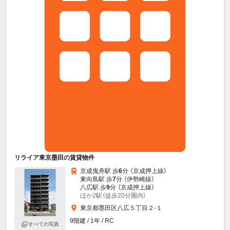
リライア東京墨田の賃貸物件
京成曳舟駅 歩
6
分 （京成押上線）
東向島駅 歩
7
分 （伊勢崎線）
八広駅 歩
9
分 （京成押上線）
ほか2駅（徒歩20分圏内）
東京都墨田区八広５丁目２-１
9階建 / 1年 / RC
すべての写真