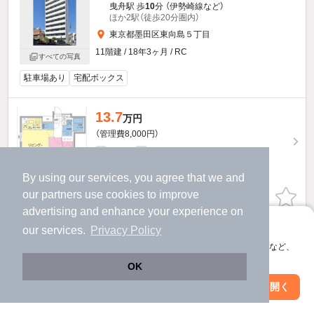
曳舟駅 歩
10
分 （伊勢崎線
など
）
ほか2駅（徒歩20分圏内）
東京都墨田区東向島５丁目
11階建 / 18年3ヶ月 / RC
すべての写真
駐車場あり
宅配ボックス
13.7
万円
（管理費8,000円）
1.0ヶ月
1.0ヶ月
敷
礼
1階 / 1LDK / 40.02㎡
By using our services, you agree that we and
our
partners
use cookies to improve
物件詳細を見る
advertising and enhance your experience on
アプリに切り替えて、サクサクお部屋探し
ほか提供
our services.
Privacy Policy
会員登録なしですぐ使える。マップ検索やお気に入り保存など、
アプリ限定の便利な機能が使えます！
OK
Web版で続行
アプリを開く
駅・沿線を変更
絞り込み条件を変更