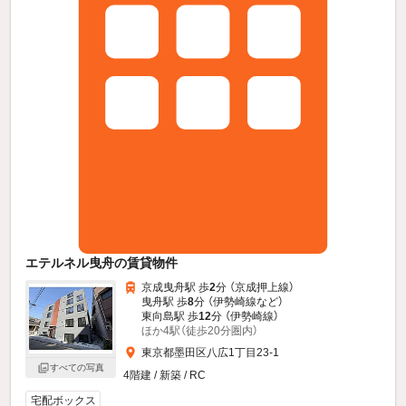
エテルネル曳舟の賃貸物件
京成曳舟駅 歩
2
分 （京成押上線）
曳舟駅 歩
8
分 （伊勢崎線
など
）
東向島駅 歩
12
分 （伊勢崎線）
ほか4駅（徒歩20分圏内）
東京都墨田区八広1丁目23-1
すべての写真
4階建 / 新築 / RC
宅配ボックス