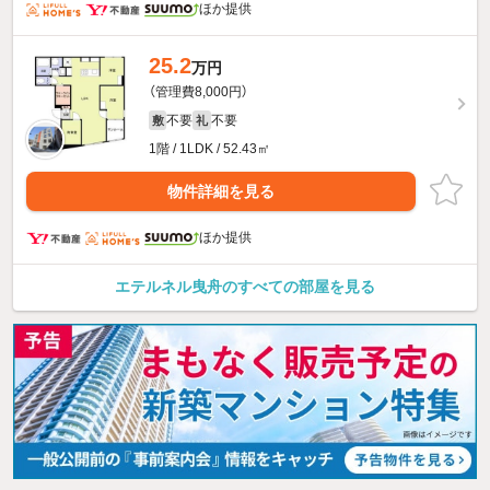
ほか提供
25.2
万円
（管理費8,000円）
不要
不要
敷
礼
1階 / 1LDK / 52.43㎡
物件詳細を見る
ほか提供
エテルネル曳舟のすべての部屋を見る