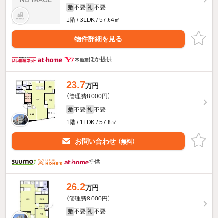
不要
不要
敷
礼
1階 / 3LDK / 57.64㎡
物件詳細を見る
ほか提供
23.7
万円
（管理費8,000円）
不要
不要
敷
礼
1階 / 1LDK / 57.8㎡
お問い合わせ
（無料）
提供
26.2
万円
（管理費8,000円）
不要
不要
敷
礼