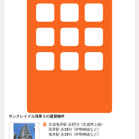
サンクレイドル浅草３の賃貸物件
京成曳舟駅 歩
27
分 （京成押上線）
浅草駅 歩
19
分 （伊勢崎線
など
）
曳舟駅 歩
19
分 （伊勢崎線
など
）