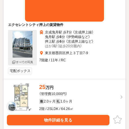
エクセレントシティ押上の賃貸物件
京成曳舟駅 歩
7
分 （京成押上線）
曳舟駅 歩
6
分 （伊勢崎線
など
）
押上駅 歩
6
分 （京成押上線
など
）
ほか3駅（徒歩20分圏内）
東京都墨田区押上３丁目7-9
7階建 / 11年 / RC
すべての写真
宅配ボックス
25
万円
（管理費10,000円）
2.0ヶ月
1.0ヶ月
敷
礼
2階 / 2SLDK / 64.26㎡
物件詳細を見る