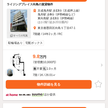
ライジングプレイス向島の賃貸物件
京成曳舟駅 歩
13
分 （京成押上線）
曳舟駅 歩
9
分 （伊勢崎線
など
）
東向島駅 歩
13
分 （伊勢崎線）
ほか2駅（徒歩20分圏内）
東京都墨田区向島５丁目47-1
7階建 / 14年2ヶ月 / RC
すべての写真
駐輪場あり
宅配ボックス
9.8
万円
（管理費10,000円）
不要
1.0ヶ月
敷
礼
7階 / 1K / 26.01㎡
物件詳細を見る
ほか提供