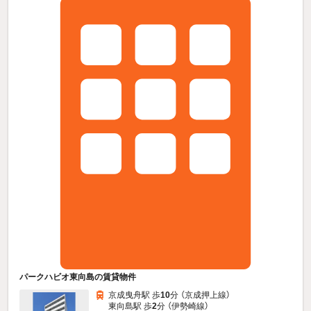
パークハビオ東向島の賃貸物件
京成曳舟駅 歩
10
分 （京成押上線）
東向島駅 歩
2
分 （伊勢崎線）