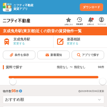
ニフティ不動産
ダウンロード
賃貸アプリ
お知らせ
閲覧履歴
マイページ
お気に入り
京成曳舟駅(東京都)近くの防音の賃貸物件一覧
京成曳舟駅
楽器相談
変更する
変更する
条件を保存
新着通知
アプリで探す
賃料で探す
指定なし
〜
指定なし
98
件
指定した賃料で絞り込む
98
物件数
件
2026年08月06日
更新