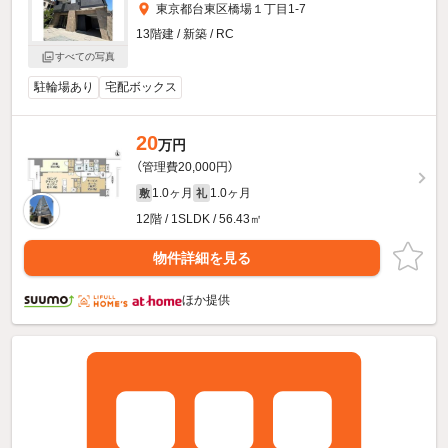
東京都台東区橋場１丁目1-7
13階建 / 新築 / RC
すべての写真
駐輪場あり
宅配ボックス
20
万円
（管理費20,000円）
1.0ヶ月
1.0ヶ月
敷
礼
12階 / 1SLDK / 56.43㎡
物件詳細を見る
ほか提供