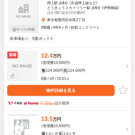
押上駅 歩
5
分 （京成押上線
など
）
とうきょうスカイツリー駅 歩
5
分 （伊勢崎線）
ほか2駅（徒歩20分圏内）
東京都墨田区向島3丁目
9階建 / 9年8ヶ月 / 鉄筋コンクリート
すべての写真
駐車場あり
宅配ボックス
12.4
新着
万円
（管理費10,000円）
124,000円
124,000円
敷
礼
6階 / 1R / 25.01㎡
物件詳細を見る
ほか提供
13.5
万円
（管理費10,000円）
1.0ヶ月
1.0ヶ月
敷
礼