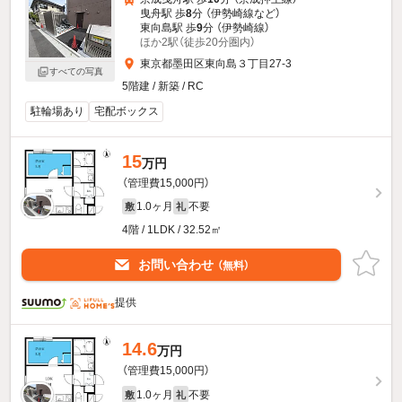
曳舟駅 歩
8
分 （伊勢崎線
など
）
東向島駅 歩
9
分 （伊勢崎線）
ほか2駅（徒歩20分圏内）
東京都墨田区東向島３丁目27-3
すべての写真
5階建 / 新築 / RC
駐輪場あり
宅配ボックス
15
万円
（管理費15,000円）
1.0ヶ月
不要
敷
礼
4階 / 1LDK / 32.52㎡
お問い合わせ
（無料）
提供
14.6
万円
（管理費15,000円）
1.0ヶ月
不要
敷
礼