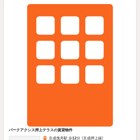
パークアクシス押上テラスの賃貸物件
京成曳舟駅 歩
12
分 （京成押上線）