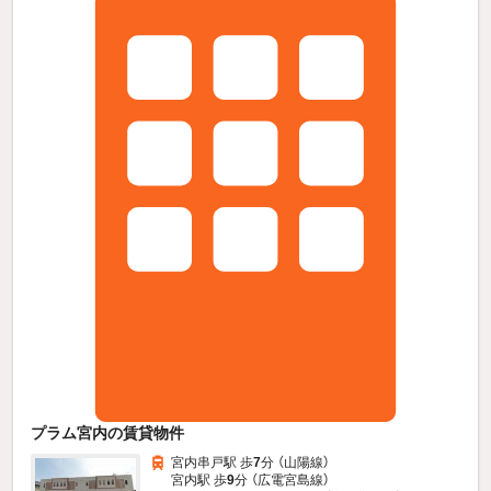
プラム宮内の賃貸物件
宮内串戸駅 歩
7
分 （山陽線）
宮内駅 歩
9
分 （広電宮島線）