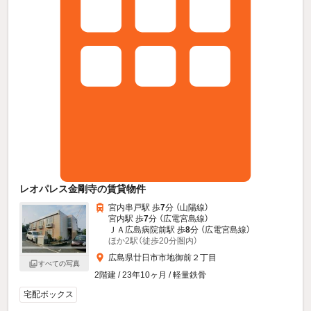
レオパレス金剛寺の賃貸物件
宮内串戸駅 歩
7
分 （山陽線）
宮内駅 歩
7
分 （広電宮島線）
ＪＡ広島病院前駅 歩
8
分 （広電宮島線）
ほか2駅（徒歩20分圏内）
広島県廿日市市地御前２丁目
すべての写真
2階建 / 23年10ヶ月 / 軽量鉄骨
宅配ボックス