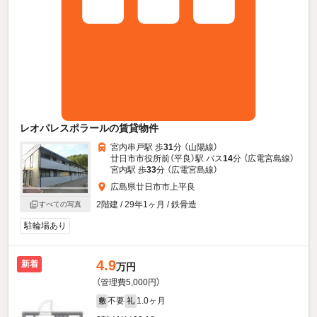
レオパレスポラールの賃貸物件
宮内串戸駅 歩
31
分 （山陽線）
廿日市市役所前（平良）駅 バス
14
分 （広電宮島線）
宮内駅 歩
33
分 （広電宮島線）
広島県廿日市市上平良
2階建 / 29年1ヶ月 / 鉄骨造
すべての写真
駐輪場あり
4.9
新着
万円
（管理費5,000円）
不要
1.0ヶ月
敷
礼