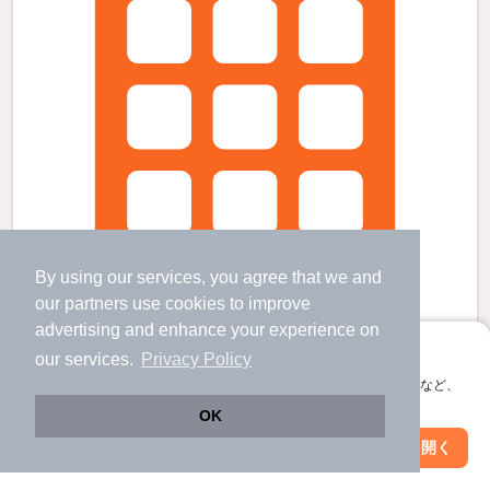
By using our services, you agree that we and
our
partners
use cookies to improve
advertising and enhance your experience on
アプリに切り替えて、サクサクお部屋探し
our services.
Privacy Policy
会員登録なしですぐ使える。マップ検索やお気に入り保存など、
LEDOME地御前の賃貸物件
アプリ限定の便利な機能が使えます！
OK
宮内串戸駅 歩
11
分 （山陽線）
地御前駅 歩
4
分 （広電宮島線）
Web版で続行
アプリを開く
駅・沿線を変更
絞り込み条件を変更
ＪＡ広島病院前駅 歩
5
分 （広電宮島線）
ほか2駅（徒歩20分圏内）