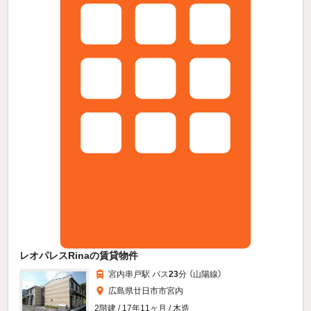
レオパレスRinaの賃貸物件
宮内串戸駅 バス
23
分 （山陽線）
広島県廿日市市宮内
2階建 / 17年11ヶ月 / 木造