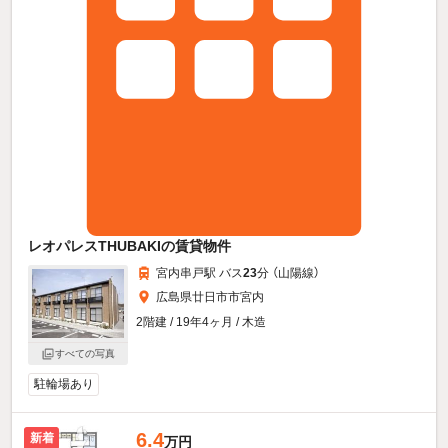
レオパレスTHUBAKIの賃貸物件
宮内串戸駅 バス
23
分 （山陽線）
広島県廿日市市宮内
2階建 / 19年4ヶ月 / 木造
すべての写真
駐輪場あり
6.4
新着
万円