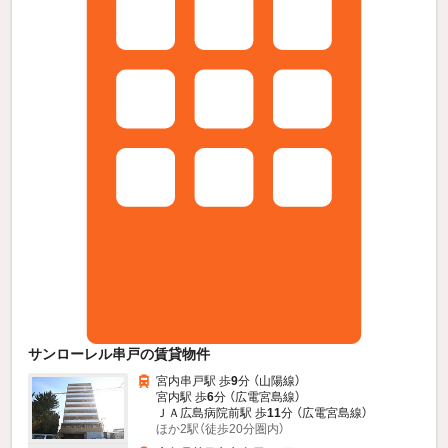
サンローレル串戸の賃貸物件
宮内串戸駅 歩
9
分 （山陽線）
宮内駅 歩
6
分 （広電宮島線）
ＪＡ広島病院前駅 歩
11
分 （広電宮島線）
ほか2駅（徒歩20分圏内）