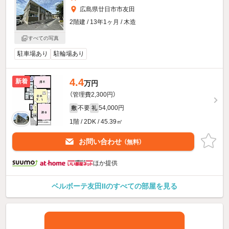
広島県廿日市市友田
2階建 / 13年1ヶ月 / 木造
すべての写真
駐車場あり
駐輪場あり
4.4
新着
万円
（管理費2,300円）
不要
54,000円
敷
礼
1階 / 2DK / 45.39㎡
お問い合わせ
（無料）
ほか提供
ベルボーテ友田IIのすべての部屋を見る