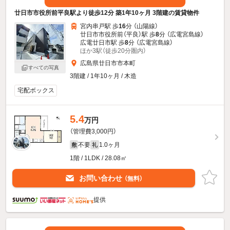
廿日市市役所前平良駅より徒歩12分 築1年10ヶ月 3階建の賃貸物件
宮内串戸駅 歩
16
分 （山陽線）
廿日市市役所前（平良）駅 歩
8
分 （広電宮島線）
広電廿日市駅 歩
8
分 （広電宮島線）
ほか3駅（徒歩20分圏内）
広島県廿日市市本町
すべての写真
3階建 / 1年10ヶ月 / 木造
宅配ボックス
5.4
万円
（管理費3,000円）
不要
1.0ヶ月
敷
礼
1階 / 1LDK / 28.08㎡
お問い合わせ
（無料）
提供