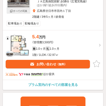
ＪＡ広島病院前駅 歩
10
分 （広電宮島線）
ほか1駅（徒歩20分圏内）
広島県廿日市市宮内１丁目
すべての写真
2階建 / 3年5ヶ月 / 鉄骨造
駐車場あり
駐輪場あり
5.4
万円
（管理費3,500円）
1.0ヶ月
1.0ヶ月
敷
礼
1階 / 1LDK / 32.97㎡
お問い合わせ
（無料）
ほか提供
プラム宮内のすべての部屋を見る