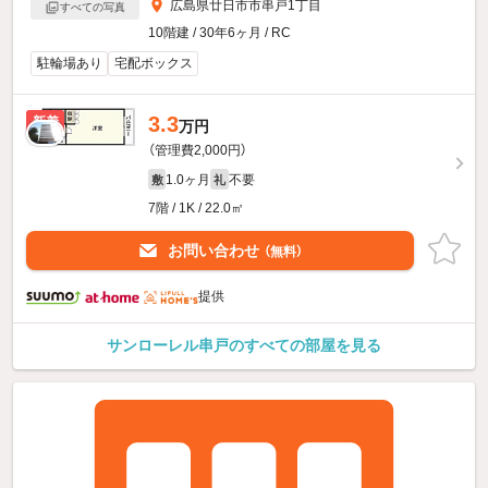
広島県廿日市市串戸1丁目
すべての写真
10階建 / 30年6ヶ月 / RC
駐輪場あり
宅配ボックス
3.3
新着
万円
（管理費2,000円）
1.0ヶ月
不要
敷
礼
7階 / 1K / 22.0㎡
お問い合わせ
（無料）
提供
サンローレル串戸のすべての部屋を見る