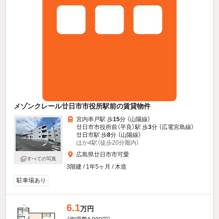
メゾンクレール廿日市市役所駅前の賃貸物件
宮内串戸駅 歩
15
分 （山陽線）
廿日市市役所前（平良）駅 歩
3
分 （広電宮島線）
廿日市駅 歩
8
分 （山陽線）
ほか4駅（徒歩20分圏内）
広島県廿日市市可愛
すべての写真
3階建 / 1年5ヶ月 / 木造
駐車場あり
6.1
万円