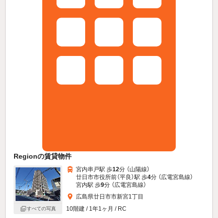
Regionの賃貸物件
宮内串戸駅 歩
12
分 （山陽線）
廿日市市役所前（平良）駅 歩
4
分 （広電宮島線）
宮内駅 歩
9
分 （広電宮島線）
広島県廿日市市新宮1丁目
10階建 / 1年1ヶ月 / RC
すべての写真