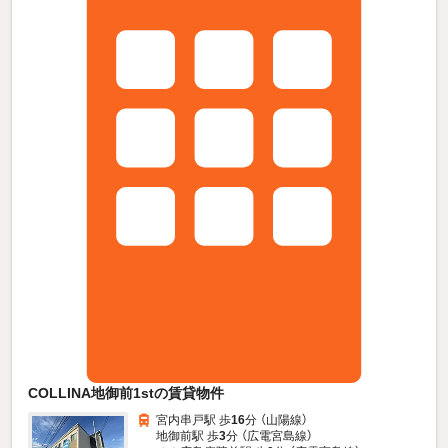
COLLINA地御前1stの賃貸物件
宮内串戸駅 歩
16
分 （山陽線）
地御前駅 歩
3
分 （広電宮島線）