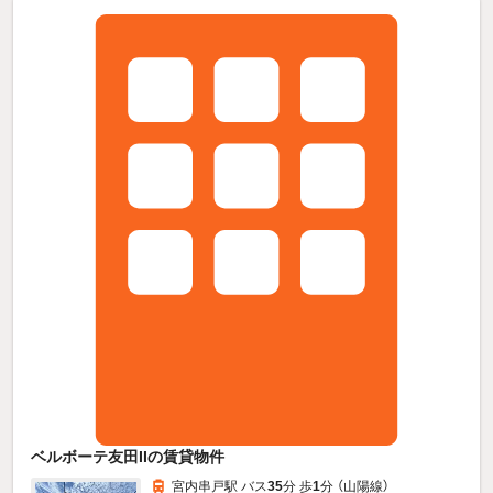
ベルボーテ友田IIの賃貸物件
宮内串戸駅 バス
35
分 歩
1
分 （山陽線）