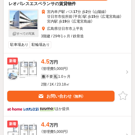
レオパレスエスペランサの賃貸物件
宮内串戸駅 バス
17
分 歩
2
分 （山陽線）
廿日市市役所前（平良）駅 歩
15
分 （広電宮島線）
宮内駅 歩
19
分 （広電宮島線）
広島県廿日市市上平良
すべての写真
3階建 / 29年1ヶ月 / 鉄骨造
駐車場あり
駐輪場あり
4.5
新着
万円
（管理費5,000円）
不要
1.0ヶ月
敷
礼
2階 / 1K / 23.18㎡
お問い合わせ
（無料）
ほか提供
4.4
新着
万円
（管理費5,000円）