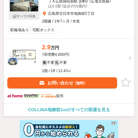
ＪＡ広島病院前駅 歩
9
分 （広電宮島線）
ほか2駅（徒歩20分圏内）
広島県廿日市市地御前5丁目
すべての写真
2階建 / 1年7ヶ月 / 木造
駐輪場あり
宅配ボックス
2.9
万円
（管理費4,000円）
不要
不要
敷
礼
1階 / 1R / 12.43㎡
お問い合わせ
（無料）
提供
COLLINA地御前1stのすべての部屋を見る