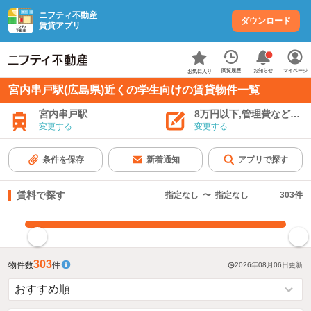
ニフティ不動産
ダウンロード
賃貸アプリ
お知らせ
閲覧履歴
マイページ
お気に入り
宮内串戸駅(広島県)近くの学生向けの賃貸物件一覧
宮内串戸駅
8万円以下,管理費など込み
変更する
変更する
条件を保存
新着通知
アプリで探す
賃料で探す
指定なし
〜
指定なし
303
件
指定した賃料で絞り込む
303
物件数
件
2026年08月06日
更新